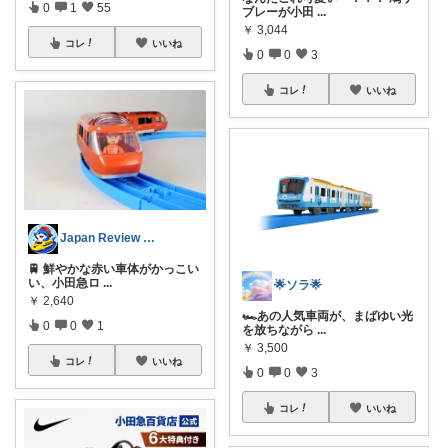
0
1
55
ブレーが小田
...
￥
3,044
コレ
いいね
0
0
3
コレ
いいね
Japan Review Hub
🚆 鮮やかな赤い車体がかっこい
い、小田急ロ
...
🌟ソラ🌟
￥
2,640
🏎️あの人気車両が、まばゆい光
0
0
1
を放ちながら
...
￥
3,500
コレ
いいね
0
0
3
コレ
いいね