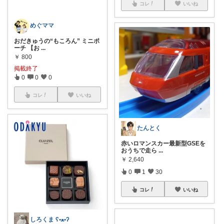
コレ
いいね
めぐママ
おだきゅうの“もころん” ミニポ
ーチ 【お
...
￥
800
掲載終了
0
0
0
コレ
いいね
たんとく
赤いロマンスカー最新型GSEを
おうちで走ら
...
￥
2,640
0
1
30
コレ
いいね
しろくま ʕ•ﻌ•ʔ