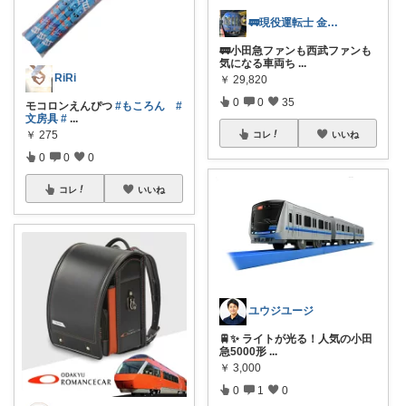
🚃現役運転士 金魚🐠
🚃小田急ファンも西武ファンも
気になる車両ち
...
RiRi
￥
29,820
0
0
35
モコロンえんぴつ
#もころん
#
文房具
#
...
￥
275
コレ
いいね
0
0
0
コレ
いいね
ユウジユージ
🚆✨ ライトが光る！人気の小田
急5000形
...
￥
3,000
0
1
0