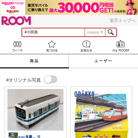
ROOM
楽天トップへ
詳細検索
Feed
見つける
お知らせ
商品
ユーザー
#オリジナル写真
𝒂𝓶𝓲 🐈‍⬛𓂃🫧‪