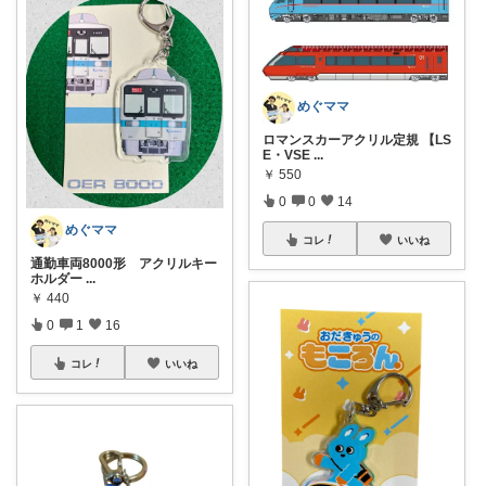
めぐママ
ロマンスカーアクリル定規 【LS
E・VSE
...
￥
550
0
0
14
めぐママ
コレ
いいね
通勤車両8000形 アクリルキー
ホルダー
...
￥
440
0
1
16
コレ
いいね