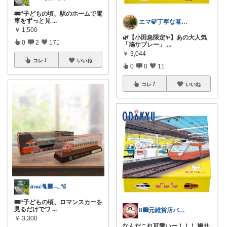
🚃“子どもの頃、駅のホームで電
車をずっと見
...
エマ🍃丁寧な暮らし出会いに感謝🙏
￥
1,500
🌿【小田急限定✨】あの大人気
0
2
171
「鳩サブレー」
...
￥
3,044
コレ
いいね
0
0
11
コレ
いいね
𝒂𝓶𝓲 🐈‍⬛𓂃🫧‪
🚃“子どもの頃、ロマンスカーを
見るだけでワ
...
8🛍️元雑貨店バイヤー
￥
3,300
なんだこれ可愛いー！！！ 鳩サ