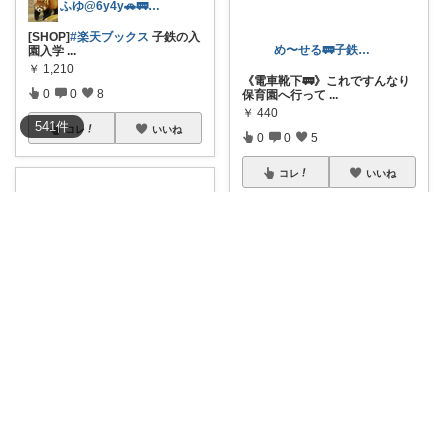
ふゆ@6y4y🚗🚃コレ歓迎🍀
[SHOP]
#楽天ブックス
子鉄の入
園入学
...
￥
1,210
0
0
8
め〜せる🚃子鉄ママ
541
件
コレ
いいね
《電車靴下🚃》これですんなり
保育園へ行って
...
￥
440
0
0
5
コレ
いいね
しろもん🤍
選べる車両たくさん！電車好き
にはたまらない
...
￥
2,398