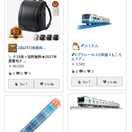
💕ぷくたん
2品(247)🌼経由購入感謝です🌼
💕
#プラレール
#小田急
#もころ
＼ Ｐ15倍＋送料無料★2027年
ん
#プ
...
度最旬ナ
...
￥
3,500
￥
88,000
0
0
0
0
0
5
コレ
いいね
コレ
いいね