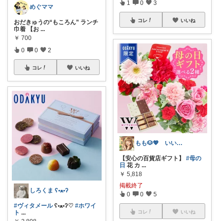
1
0
3
めぐママ
コレ
いいね
おだきゅうの“もころん” ランチ
巾着 【お
...
￥
700
0
0
2
コレ
いいね
もも🐶💖 いいね♡フォロー感謝です✨
【安心の百貨店ギフト】
#母の
日
花 カ
...
￥
5,818
掲載終了
しろくま ʕ•ﻌ•ʔ
0
0
5
#ヴィタメール
ʕ•ﻌ•ʔ♡
#ホワイ
コレ
いいね
ト
...