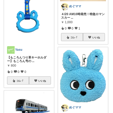
めぐママ
４/20 AM10時発売！特急ロマン
スカー
...
￥
1,000
0
0
1
コレ
いいね
Yasu
【もころんつり革キーホルダ
ー】もころん号の
...
￥
800
0
0
0
コレ
いいね
めぐママ