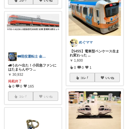
コレ
いいね
めぐママ
【5455】電車型ペンケース生ま
れ変わった
...
🚃現役運転士 金魚🐠
￥
1,600
🚄うわ〜出た！小田急ファンに
0
0
1
はたまらんやつ
...
￥
30,932
コレ
いいね
掲載終了
0
0
165
コレ
いいね