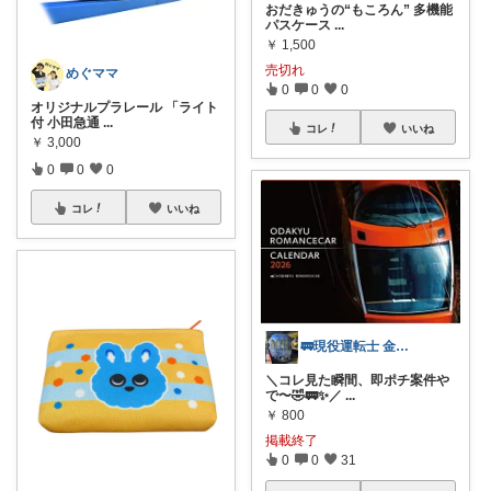
おだきゅうの“もころん” 多機能
パスケース
...
￥
1,500
売切れ
めぐママ
0
0
0
オリジナルプラレール 「ライト
付 小田急通
...
コレ
いいね
￥
3,000
0
0
0
コレ
いいね
🚃現役運転士 金魚🐠
＼コレ見た瞬間、即ポチ案件や
で〜🤣🚃✨／
...
￥
800
掲載終了
0
0
31