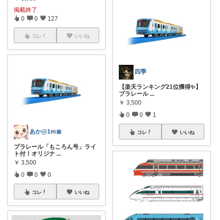
掲載終了
0
0
127
コレ
いいね
四季
【楽天ランキング21位獲得✨】
プラレール
...
￥
3,500
0
0
1
あか@1m🎀
コレ
いいね
プラレール「もころん号」ライ
ト付！オリジナ
...
￥
3,500
0
0
0
コレ
いいね