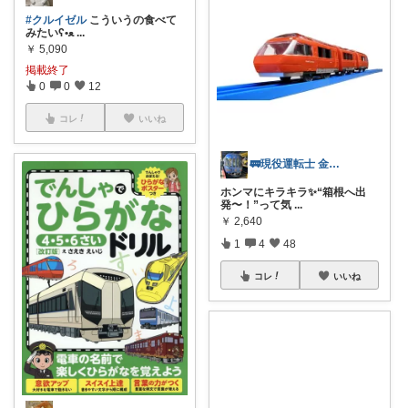
#クルイゼル
こういうの食べて
みたいʕ•ﻌ
...
￥
5,090
掲載終了
0
0
12
コレ
いいね
🚃現役運転士 金魚🐠
ホンマにキラキラ✨“箱根へ出
発〜！”って気
...
￥
2,640
1
4
48
コレ
いいね