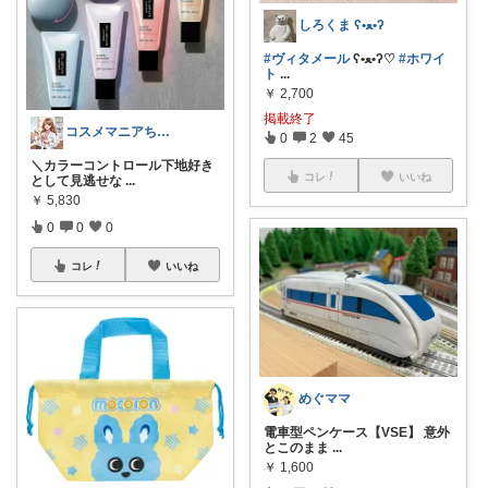
しろくま ʕ•ﻌ•ʔ
#ヴィタメール
ʕ•ﻌ•ʔ♡
#ホワイ
ト
...
￥
2,700
掲載終了
コスメマニアちゃん💄💕
0
2
45
＼カラーコントロール下地好き
コレ
いいね
として見逃せな
...
￥
5,830
0
0
0
コレ
いいね
めぐママ
電車型ペンケース【VSE】 意外
とこのまま
...
￥
1,600