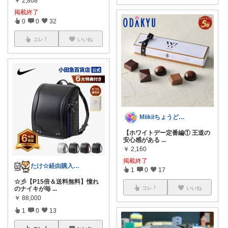
￥
2,808
掲載終了
0
0
32
コレ
いいね
Miikiiちょうどいい暮らしの定番🍀
【ホワイトデー定番編① 王道の
安心感がある
...
￥
2,160
掲載終了
たけ☆経由購入感謝します！ありがとう！☆
1
0
17
☆彡【P15倍＆送料無料】憧れ
コレ
いいね
のナイキが毎
...
￥
88,000
1
0
13