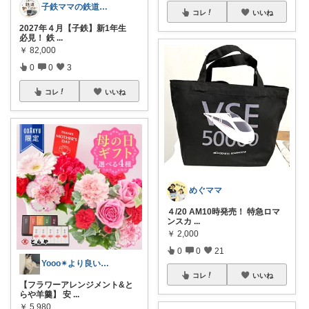
子鉄ママの鉄道Time
コレ
いいね
2027年４月【子鉄】新1年生
必見！ 鉄
...
￥
82,000
0
0
3
コレ
いいね
めぐママ
４/20 AM10時発売！ 特急ロマ
ンスカ
...
￥
2,000
0
0
21
Yooo✴︎より良い暮らし✴︎
コレ
いいね
【フラワーアレンジメント&と
らや羊羹】 安
...
￥
5,980