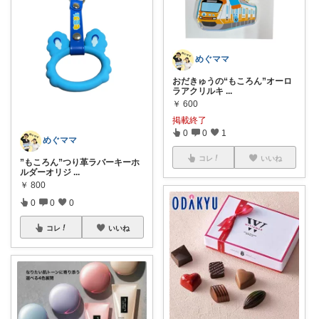
めぐママ
おだきゅうの“もころん”オーロ
ラアクリルキ
...
￥
600
掲載終了
0
0
1
めぐママ
コレ
いいね
”もころん”つり革ラバーキーホ
ルダーオリジ
...
￥
800
0
0
0
コレ
いいね