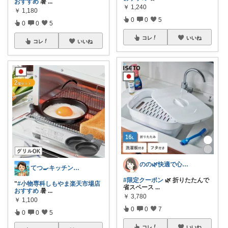
おすすめ
暑
...
￥
1,240
￥
1,180
0
0
5
0
0
5
コレ
いいね
コレ
いいね
のの🌿快適で心地よい暮らし♡
てつ🍳キッチンアイテム｜アイコン変更
#限定クーポン
🌿 折りたたんで
"
#小物専科しもやま楽天市場店
省スペース
...
おすすめ
暑
...
￥
3,780
￥
1,100
0
0
7
0
0
5
コレ
いいね