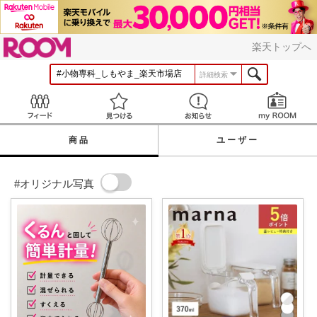
ROOM
楽天トップへ
詳細検索
Feed
見つける
お知らせ
商品
ユーザー
#オリジナル写真