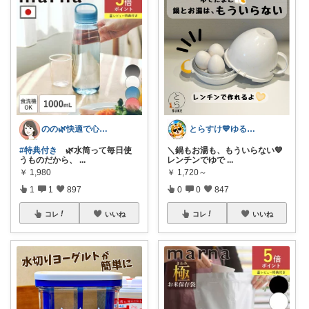
のの🌿快適で心地よい暮らし♡
とらすけ💙ゆるミニマリストの愛用品
#特典付き
🌿水筒って毎日使
＼鍋もお湯も、もういらない💙
うものだから、
...
レンチンでゆで
...
￥
1,980
￥
1,720～
1
1
897
0
0
847
コレ
いいね
コレ
いいね