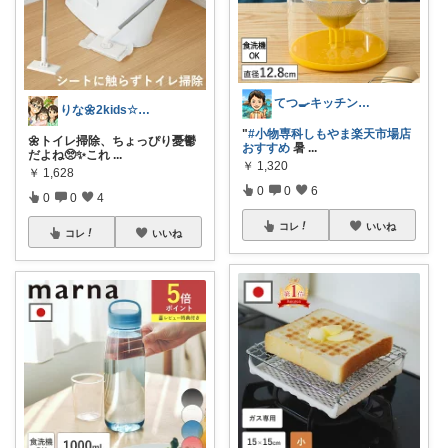
てつ🍳キッチンアイテム｜アイコン変更
りな🌼2kids☆毎日をちょっと快適に
"
#小物専科しもやま楽天市場店
🌼トイレ掃除、ちょっぴり憂鬱
おすすめ
暑
...
だよね🥺✨これ
...
￥
1,320
￥
1,628
0
0
6
0
0
4
コレ
いいね
コレ
いいね