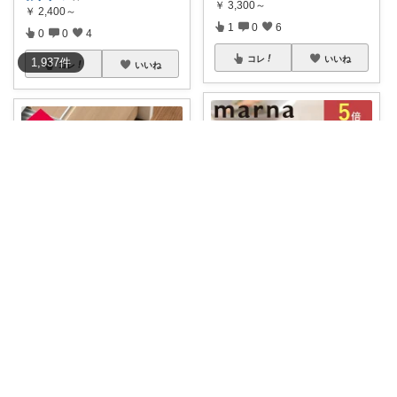
￥
3,300～
￥
2,400～
1
0
6
0
0
4
コレ
いいね
1,937
件
コレ
いいね
てつ🍳キッチンアイテム｜アイコン変更
てつ🍳キッチンアイテム｜アイコン変更
"
#小物専科しもやま楽天市場店
"
#小物専科しもやま楽天市場店
おすすめ
暑
...
おすすめ
暑
...
￥
2,560
￥
2,200
0
0
4
0
0
4
コレ
いいね
コレ
いいね