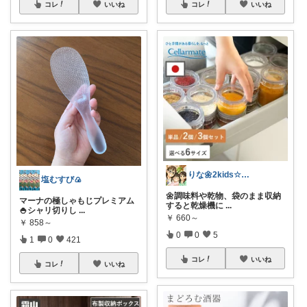
コレ
いいね
コレ
いいね
りな🌼2kids☆毎日をちょっと快適に
塩むすび🍙
🌼調味料や乾物、袋のまま収納
マーナの極しゃもじプレミアム
すると乾燥機に
...
🍚シャリ切りし
...
￥
660～
￥
858～
0
0
5
1
0
421
コレ
いいね
コレ
いいね