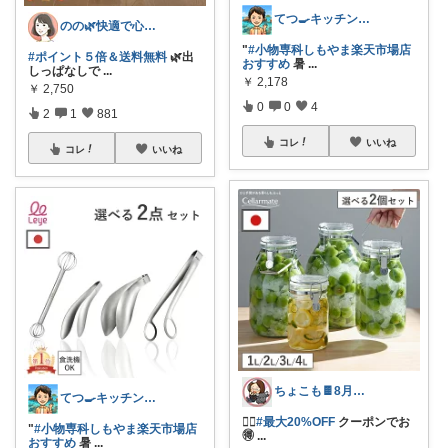
てつ🍳キッチンアイテム｜アイコン変更
のの🌿快適で心地よい暮らし♡
"
#小物専科しもやま楽天市場店
#ポイント５倍＆送料無料
🌿出
おすすめ
暑
...
しっぱなしで
...
￥
2,178
￥
2,750
0
0
4
2
1
881
コレ
いいね
コレ
いいね
ちょこも🍫8月の推し♡お買物メモ
てつ🍳キッチンアイテム｜アイコン変更
🏃‍♀️
#最大20%OFF
クーポンでお
"
#小物専科しもやま楽天市場店
🉐
...
おすすめ
暑
...