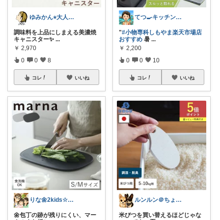
ゆみかん⭐︎大人の暮らし研究室
てつ🍳キッチンアイテム｜アイコン変更
調味料を上品にしまえる美濃焼
"
#小物専科しもやま楽天市場店
キャニスター✨
...
おすすめ
暑
...
￥
2,970
￥
2,200
0
0
8
0
0
10
コレ
いいね
コレ
いいね
りな🌼2kids☆毎日をちょっと快適に
ルンルン＠ちょいラク暮らし
🌼包丁の跡が残りにくい、マー
米びつを買い替えるほどじゃな