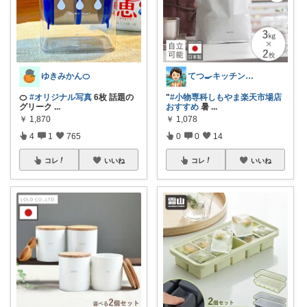
ゆきみかん🍊
てつ🍳キッチンアイテム｜アイコン変更
🍊
#オリジナル写真
6枚 話題の
"
#小物専科しもやま楽天市場店
グリーク
...
おすすめ
暑
...
￥
1,870
￥
1,078
4
1
765
0
0
14
コレ
いいね
コレ
いいね