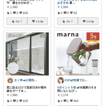
💡 腰をかがめず
...
おすすめ
暑
...
￥
1,380
￥
1,960
1
0
848
0
0
69
コレ
いいね
コレ
いいね
さく🌸🦔@便利でかわいいを探す旅
のの🌿快適で心地よい暮らし♡
窓に貼るだけで直射日光や紫外
#ポイント５倍
🌿冷蔵庫のすき
線をガード☀️
...
間にもにもぴ
...
￥
1,980
￥
2,178
4
0
829
4
1
864