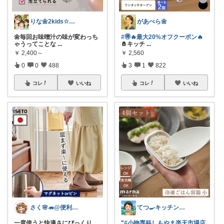
りな🌼2kids☆毎日をちょっと快適に
があべら🌼
🌼毎回お味噌汁の味が変わっち
#🉐🔥最大20%オフクーポン🔥
ゃうってことな
...
🧂キッチ
...
￥
2,400～
￥
2,560
0
0
488
3
1
822
コレ
いいね
コレ
いいね
さく🌸🦔@便利でかわいいを探す旅
てつ🍳キッチンアイテム｜アイコン変更
一度使うと快適さにびっくり
"
#小物専科しもやま楽天市場店