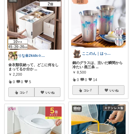
ここのん｜はっぴいライフ💓
りな🌼2kids☆毎日をちょっと快適に
銅のグラスは、注いだ瞬間から
🌼衣類収納って、どこに何をし
冷たい 燕三条
...
まってるか分か
...
￥
8,500
￥
2,200
0
0
14
0
0
5
コレ
いいね
コレ
いいね