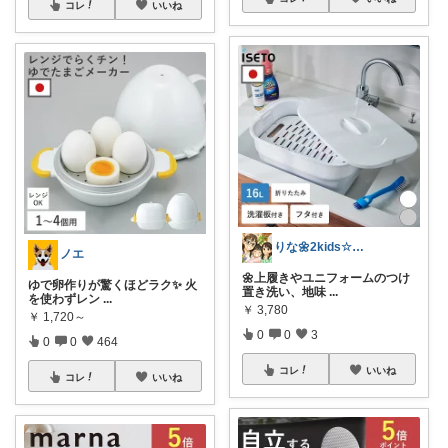
コレ
いいね
りな🌼2kids☆毎日をちょっと快適に
ノエ
🌼上履きやユニフォームのつけ
ゆで卵作りが驚くほどラク✨ 火
置き洗い、地味
...
を使わずレン
...
￥
3,780
￥
1,720～
0
0
3
0
0
464
コレ
いいね
コレ
いいね