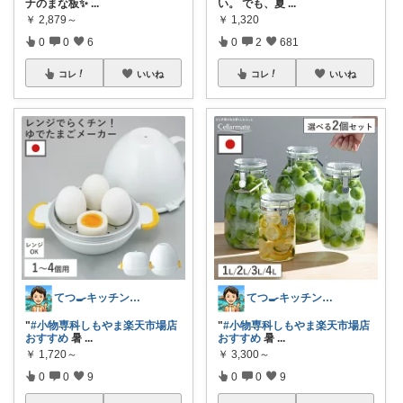
ナのまな板✨
...
い。 でも、夏
...
￥
2,879～
￥
1,320
0
0
6
0
2
681
コレ
いいね
コレ
いいね
てつ🍳キッチンアイテム｜アイコン変更
てつ🍳キッチンアイテム｜アイコン変更
"
#小物専科しもやま楽天市場店
"
#小物専科しもやま楽天市場店
おすすめ
暑
...
おすすめ
暑
...
￥
1,720～
￥
3,300～
0
0
9
0
0
9