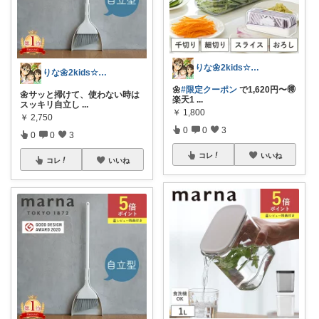
りな🌼2kids☆毎日をちょっと快適に
りな🌼2kids☆毎日をちょっと快適に
🌼
#限定クーポン
で1,620円〜🉐
🌼サッと掃けて、使わない時は
楽天1
...
スッキリ自立し
...
￥
1,800
￥
2,750
0
0
3
0
0
3
コレ
いいね
コレ
いいね