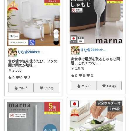
りな🌼2kids☆毎日をちょっと快適に
りな🌼2kids☆毎日をちょっと快適に
🌼食卓で場所を取るしゃもじ問
🌼砂糖や塩を使うたび、フタの
題、これ１つで
...
開け閉めが地味
...
￥
1,078
￥
2,560
0
0
3
0
0
3
コレ
いいね
コレ
いいね