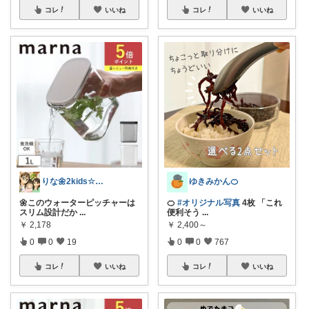
コレ
いいね
コレ
いいね
りな🌼2kids☆毎日をちょっと快適に
ゆきみかん🍊
🌼このウォーターピッチャーは
🍊
#オリジナル写真
4枚 「これ
スリム設計だか
...
便利そう
...
￥
2,178
￥
2,400～
0
0
19
0
0
767
コレ
いいね
コレ
いいね