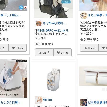
🍰食いしん坊ねっこ🍩毎日タロット占い
けで排水口まわりが
＼レビュー特典あり✨
さく🌸🦔@便利でかわいいを探す旅
り整うステンレスカ
筒のフタやピックも
見た目
...
て洗える、食
...
💐
#10%OFFクーポンあり
0
￥
4,250～
💐8/11 01:59まで お出
...
￥
2,980
0
5
0
0
9
0
0
4
レ
いいね
コレ
コレ
いいね
Mikoto
暮らしラク日用品｜hearty+