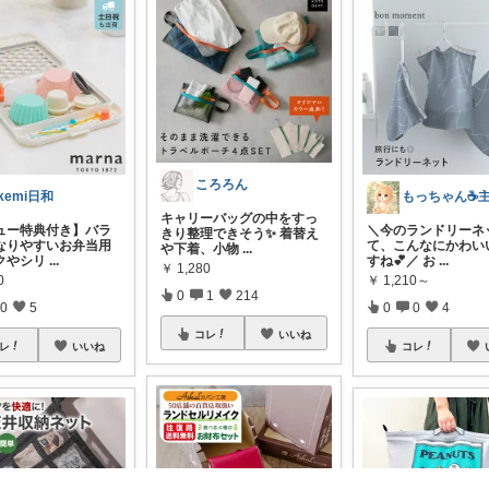
ころろん
kemi日和
キャリーバッグの中をすっ
ュー特典付き】バラ
＼今のランドリーネ
きり整理できそう✨ 着替え
なりやすいお弁当用
て、こんなにかわい
や下着、小物
...
クやシリ
...
すね💕／ お
...
￥
1,280
0
￥
1,210～
0
1
214
0
5
0
0
4
コレ
いいね
レ
いいね
コレ