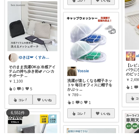
コレ
いいね
a
ゆきほ🪽 くすみカラー×小学生ママ
【レビ
そのまま洗濯OK◎ 冷感アイ
バラに
Yossie
テムの持ち歩き術🌿 ハンカ
のピッ
チポーチ
...
￥
2,49
洗濯が楽しくなる帽子ネッ
￥
1,100
ト✨ 毎日オフィスに帽子を
1
0
0
5
かぶっ
...
￥
789～
コ
コレ
いいね
0
0
1
6,551
件
コレ
いいね