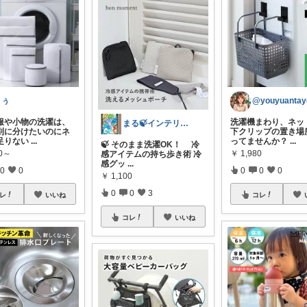
りぅ
@youyuantay
服や小物の洗濯は、
洗濯機まわり、ネッ
まる🍃インテリア×くらし
別に分けたいのにネ
下クリップの置き場
足りない
...
ってませんか？
...
🍃 そのまま洗濯OK！ 冷
00～
￥
1,980
感アイテムの持ち歩き術 冷
感グッ
...
0
0
0
0
0
￥
1,100
0
0
3
レ
いいね
コレ
コレ
いいね