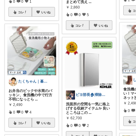
0
0
1
まとめて洗え
...
￥
2,860
コ
コレ
いいね
0
0
5
コレ
いいね
たくちゃん｜暮らしをラクにする
食洗機
お弁当のピックや水筒のパ
い！マ
ピヨ部長🏠掃除好きパパの賢いリフォーム
ッキン、食洗機の中で行方
ネット
不明になっとら
...
￥
2,49
洗面所の空間を一気に格上
￥
2,490
げする収納アイテム✨ 良い
0
0
0
4
ところはこの
...
￥
62,700
コ
コレ
いいね
0
0
2