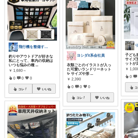
飛行機を整備する釣り人
子ども
ヨシダit系会社員
釣りやアウトドアが好きな
サイズ
私にとって、車内の収納は
ットが
いつも悩みの種
...
衣類ごとのイラストが入っ
￥
1,0
た可愛いランドリーネット
￥
1,680～
✨ サイズや形
...
0
0
0
0
￥
2,390
0
0
0
コ
コレ
いいね
コレ
いいね