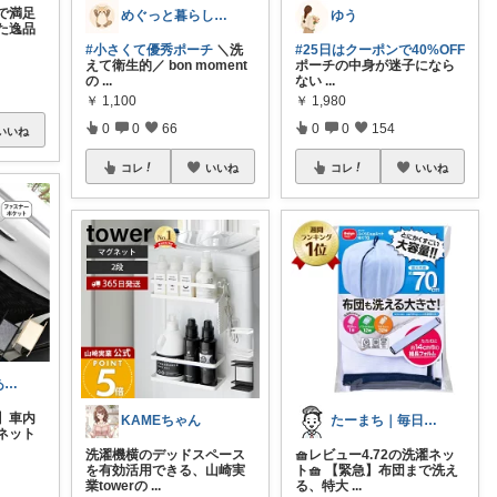
で満足
めぐっと暮らし🍋朝コレ&いいね周り
ゆう
た逸品
#小さくて優秀ポーチ
＼洗
#25日はクーポンで40%OFF
えて衛生的／ bon moment
ポーチの中身が迷子になら
の
...
ない
...
￥
1,100
￥
1,980
0
0
66
0
0
154
いいね
コレ
いいね
コレ
いいね
ここ🍀７月もありがとう🍀
】車内
KAMEちゃん
たーまち｜毎日10時 楽天超目玉
ネット
洗濯機横のデッドスペース
🧺レビュー4.72の洗濯ネッ
を有効活用できる、山崎実
ト🧺 【緊急】布団まで洗え
業towerの
...
る、特大
...