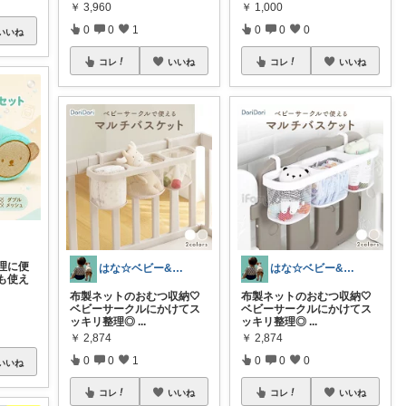
￥
3,960
￥
1,000
0
0
1
0
0
0
いいね
コレ
いいね
コレ
いいね
理に便
はな☆ベビー&キッズ
はな☆ベビー&キッズ
も使え
布製ネットのおむつ収納🤍
布製ネットのおむつ収納🤍
ベビーサークルにかけてス
ベビーサークルにかけてス
ッキリ整理◎
...
ッキリ整理◎
...
￥
2,874
￥
2,874
0
0
1
0
0
0
いいね
コレ
いいね
コレ
いいね