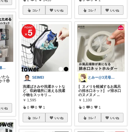
いいね
コレ
いいね
コレ
いいね
hakato🔶木と猫と茶色好き🐾
いたら
SEIMEI
とみー@3児母の部屋⭐️
？🥺
洗濯ばさみや洗濯ネットな
〚ヌメリを軽減するお風呂
ど、収納場所に迷える洗濯
の排水口ネット〛 ✅️排水口
小物をスッキリ
...
のヌメヌメ
...
￥
1,595
￥
1,100
0
0
1
0
0
1
いいね
コレ
いいね
コレ
いいね