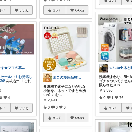
コレ
レ
いいね
コレ
いいね
シキ★ママの暮らし、キッズ
#セール中！お見逃し
洗濯機まわり、気づ
まこの愛用品帖｜暮らし整うROOM
🌈
みんな〜！これ
ゴチャついてませんか
限られたスペ
...
食洗機で迷子になりがちな
0
￥
3,580
小物を、ネットでまとめ洗
い🫧 ✓ お
...
0
4
0
1
76
￥
2,490
0
0
0
レ
いいね
コレ
コレ
いいね