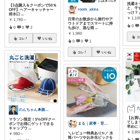
洗濯ネ
【3点購入＆クーポンで50％
と、干
room_akira
OFF】ヘアーキャッチャー
っけ？
排水口
...
￥
1,10
日常のお散歩から旅行やア
￥
1,780～
ウトドアまでスマートに持
0
0
0
2
ち歩け、急な雨
...
￥
1,980
コ
コレ
いいね
0
0
1
コレ
いいね
のんちゃん🔔購入感謝です✨
【お買
マラソン限定！5%OFFクー
てしま
まる｜家事・育児の便利グッズ
ポンでお得にゲットできる
早めに
キャップウ
...
￥
3,9
＼レビュー特典あり✨／ 水
￥
980～
筒パーツやお弁当ピックを
1