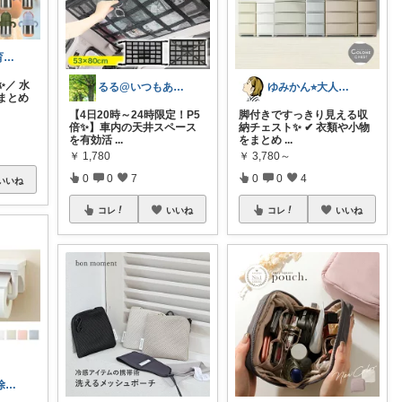
まる｜家事・育児の便利グッズ
／ 水
るる@いつもありがとうございます
ゆみかん⭐︎大人の暮らし研究室
まとめ
【4日20時～24時限定！P5
脚付きですっきり見える収
倍✨】車内の天井スペース
納チェスト✨ ✔ 衣類や小物
を有効活
...
をまとめ
...
￥
1,780
￥
3,780～
0
0
7
0
0
4
いいね
コレ
いいね
コレ
いいね
ピヨ部長🏠掃除好きパパの賢いリフォーム