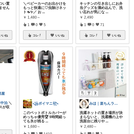
つい置
＼ベビーカーのお出かけを
キッチンの引き出しにお弁
ません
もっと快適に♡虫除けネッ
当グッズを溜め込んで、洗
ト🦟✨／ お
...
い忘れが気にな
...
￥
1,480～
￥
2,490
1
0
5
1
0
71
いいね
コレ
いいね
コレ
いいね
部屋
車中泊
＼
꧁ポイマニ꧂
みほ｜楽ちんライフ研究中
スが収
このペットボトルカバーが
洗濯ネットの置き場所が決
めっちゃ優秀🏆 9時間経っ
まらないと、洗濯機の上や
ても氷が残る
...
洗面台に残りや
...
￥
1,680～
￥
2,480～
2
2
1410
0
0
2