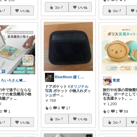
コレ
いいね
レ
いいね
コレ
BlueMoon 緩く活動中🐈‍⬛🐾
しろいろさん🕊3kids育児奮闘中🔥
青麦
ドアポケット
#オリジナル
の中で迷子にならな
旅行や出張の荷物整
写真
ポケット 小物入れダッ
ーナの食洗機用小物
利な、ポーチとして
シュボー
...
洗籠グッ
...
る洗濯ネット。
...
￥
769
0
￥
1,200
0
0
17
0
1
0
1
69
コレ
いいね
レ
いいね
コレ