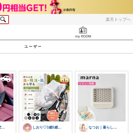
楽天トップへ
お知らせ
ユーザー
こうさす＠ほぼ毎日更新
しおり♡3歳0歳子育て中
なつお｜暮らしが整う日用品選び