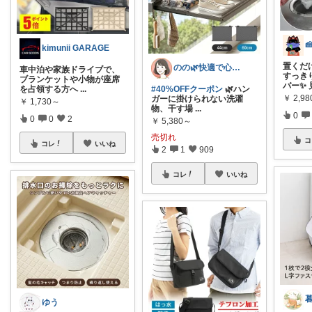
kimunii GARAGE
置くだ
のの🌿快適で心地よい暮らし♡
車中泊や家族ドライブで、
すっき
ブランケットや小物が座席
バー✨ 
を占領する方へ
...
#40%OFFクーポン
🌿ハン
￥
2,98
ガーに掛けられない洗濯
￥
1,730～
物、干す場
...
0
0
0
2
￥
5,380～
売切れ
コ
コレ
いいね
2
1
909
コレ
いいね
ゆう