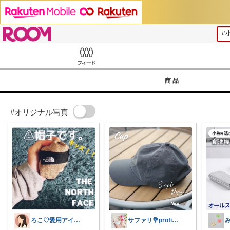
ROOM
Feed
商品
#オリジナル写真
ろこ♡愛用アイテム❤️
サファリ‎💐profileにてお礼