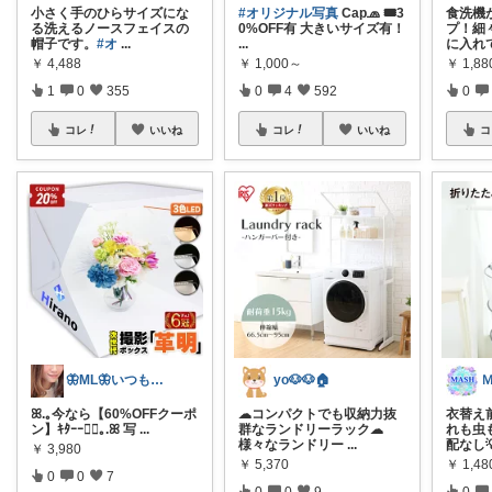
小さく手のひらサイズにな
#オリジナル写真
Cap🧢 🎟3
食洗機
る洗えるノースフェイスの
0%OFF有 大きいサイズ有！
プ！細
帽子です。
#オ
...
...
に入れ
￥
4,488
￥
1,000～
￥
1,8
1
0
355
0
4
592
0
コレ
いいね
コレ
いいね
コ
🦋ML🦋いつもありがとう💓
yo🐶🐶🏠
ꕤ.｡今なら【60%OFFクーポ
☁コンパクトでも収納力抜
衣替え
ン】ｷﾀｰｰ❤️‍🔥｡.ꕤ 写
...
群なランドリーラック☁
れも虫
様々なランドリー
...
配なし
￥
3,980
￥
5,370
￥
1,48
0
0
7
0
0
9
0