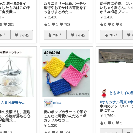
かご 選べる3タイ
🍊サニタリー圧縮ポーチ✨
助手席に荷物、つい
々したものはこの中
旅行やおでかけの荷物をす
いちゃう派さん、い
て食洗機
...
っきりまとめた
...
か？🚗💨急ブレ
...
80～
￥
2,420
￥
2,420
0
201
1
1
708
0
0
6
レ
いいね
コレ
いいね
コレ
とも＠ミイの
#オリジナル写真
#
ＭＡＳＨ🌈豊かな生活へカスタマイズ🌈
misa
車内のデッドスペー
納に早
...
前の洗濯でも、型崩
夏のポップカラーって何で
￥
1,760～
も、小物が落ちる心
こんなに可愛いんだろ？🌈
💡密閉式
...
カラフルなカ
...
0
0
5
0
￥
1,320
0
12
0
0
106