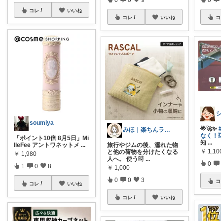
コレ
いいね
コレ
いいね
コ
soumiya
🌟🚀✨
みほ｜楽ちんライフ研究中
なく！
「ポイント10倍 8月5日」Mi
知
...
lleFee アントワネットメ
...
旅行やジムの後、濡れた物
￥
1,10
と他の荷物を分けたくなる
￥
1,980
人へ。 使う時
...
0
1
0
8
￥
1,000
0
0
3
コ
コレ
いいね
コレ
いいね