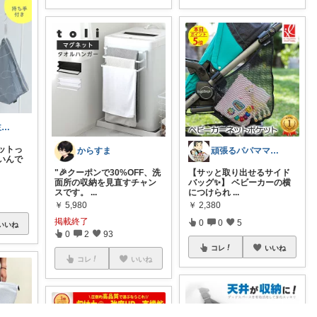
もっちゃん☕主婦の癒しとご褒美ROOM
ットっ
からすま
頑張るパパママ応援隊@育児・子供用品紹介
いんで
"🎉クーポンで30%OFF、洗
【サッと取り出せるサイド
面所の収納を見直すチャン
バッグ✨】 ベビーカーの横
スです。
...
につけられ
...
￥
5,980
￥
2,380
掲載終了
0
0
5
いいね
0
2
93
コレ
いいね
コレ
いいね