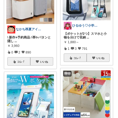
ひるゆう♡小学生2児ママ
なかち🧸夏アイテム＆便利グッズ✨
【ポケットが2つ】スマホと小
\ 新作⭐️予約商品 / 🧸✨パタンと
物を分けて収納
...
隠し
...
￥
1,880～
￥
3,960
1
3
791
0
2
890
コレ
いいね
コレ
いいね