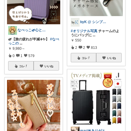
byK @ シンプル好き
なべっこ🌿心と体を整える暮らし
#オリジナル写真
チャームのよ
うにバッグに
...
🌿【旅の疲れが半減✈️✨】
#なべ
￥
550
っこの
...
2
2
813
￥
9,980～
0
1
579
コレ
いいね
コレ
いいね
mari🎀ありがとうです🥹