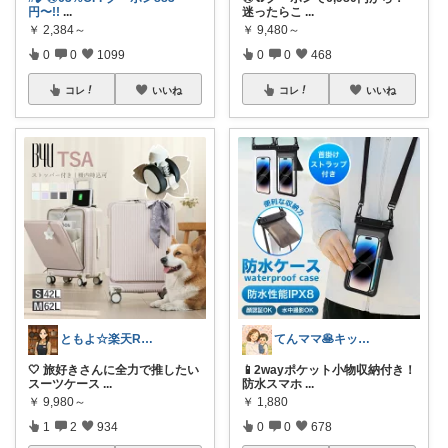
円〜!!
...
迷ったらこ
...
￥
2,384～
￥
9,480～
0
0
1099
0
0
468
コレ
いいね
コレ
いいね
ともよ☆楽天ROOM
てんママ🥞キッチン雑貨と育児グッズ
🤍 旅好きさんに全力で推したい
📱2wayポケット小物収納付き！
スーツケース
...
防水スマホ
...
￥
9,980～
￥
1,880
1
2
934
0
0
678