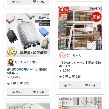
コレ
いいね
ぴーちゃん
もーちゃん ♡快適生活~旅行大好き🌈✨
【50%オフクーポン】即納 収納
ボックス
...
🌈
#1500円OFFクーポン
現役C
￥
2,580～
A監修
...
0
1
228
￥
8,990～
1
1
825
コレ
いいね
コレ
いいね