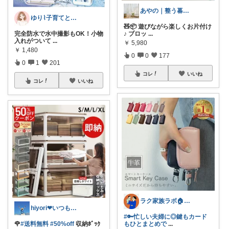
あやの｜整う暮らしROOM
ゆり⌇子育てと暮らし🌷
🧸📦 遊びながら楽しくお片付け
完全防水で水中撮影もOK！小物
♪ ブロッ
...
入れがついて
...
￥
5,980
￥
1,480
0
0
177
0
1
201
コレ
いいね
コレ
いいね
ラク家族ラボ🏠️30代子育てパパルーム
hiyori❤いつもありがとう♡感謝🌹
#🔑忙しい夫婦に◎鍵もカード
🌹
#送料無料
#50%off
収納ﾎﾞｯｸ
もひとまとめで
...