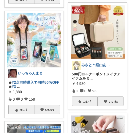
みさと＊経由ありがとうございます🧡
いっちゃんまま
500円OFFクーポン！メイクア
イテムをま
...
🔥
#2点同時購入で同時50％OFF
￥
4,980
🔥
#3
...
2
0
93
￥
1,880
0
0
158
コレ
いいね
コレ
いいね