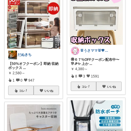
🐰うさママ🐰💖キッズ・ママの日常✨
だぬきち
🉐６７%OFFクーポン配布中〜
【50%オフクーポン】即納 収納
🎊🎉✨ 上か
...
ボックス
...
￥
4,380～
￥
2,580～
8
3
1591
1
0
947
コレ
いいね
コレ
いいね