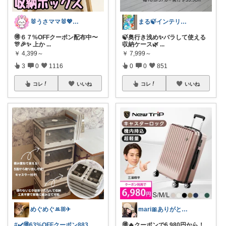
🐰うさママ🐰💖キッズ・ママの日常✨
まる🍃インテリア×くらし
🉐６７%OFFクーポン配布中〜
🍃奥行き浅め✨バラして使える
🎊🎉✨ 上か
...
収納ケース🌿
...
￥
4,399～
￥
7,999～
3
0
1116
0
0
851
コレ
いいね
コレ
いいね
めぐめぐꔛꕤ✈︎
mari🎀ありがとうです🥹
#✔️🉐63%OFFクーポン883
🉐🔥クーポンで6,980円から！