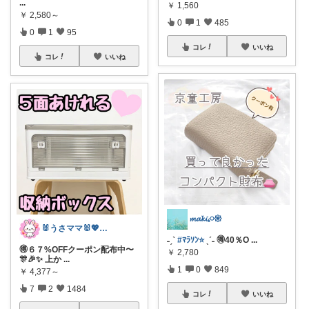
...
￥
1,560
￥
2,580～
0
1
485
0
1
95
コレ
いいね
コレ
いいね
𝓶𝓪𝓴𝓲𓈒𓏸𑁍
🐰うさママ🐰💖キッズ・ママの日常✨
˗ˏˋ
#ﾏﾗｿﾝ⭐️
ˎˊ˗ 🉐40％O
...
🉐６７%OFFクーポン配布中〜
￥
2,780
🎊🎉✨ 上か
...
1
0
849
￥
4,377～
7
2
1484
コレ
いいね