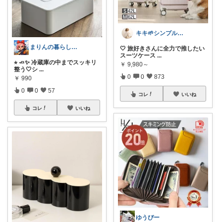
キキ🌱シンプルおしゃれ服と雑貨
まりんの暮らしと体整え癒しROOM🌈
🤍 旅好きさんに全力で推したい
スーツケース
...
⭐︎ 🧈✨ 冷蔵庫の中までスッキリ
￥
9,980～
整う🤍シ
...
0
0
873
￥
990
0
0
57
コレ
いいね
コレ
いいね
ゆうぴー