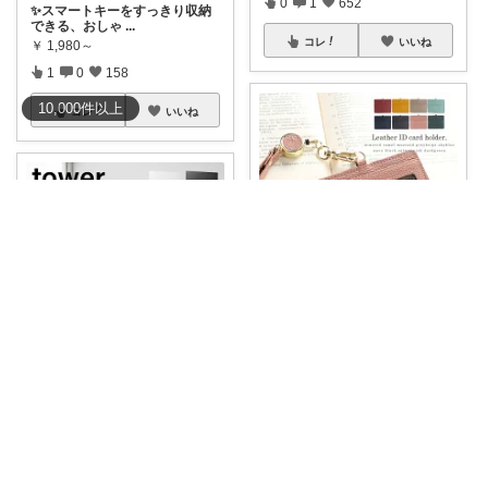
0
1
652
✨スマートキーをすっきり収納
できる、おしゃ
...
コレ
いいね
￥
1,980～
1
0
158
10,000
件
以上
コレ
いいね
しぐ🌷美容と便利な小物🍀
【50%OFFクーポン💡】首から
下げたまま
...
￥
2,090
Hisa77@購入感謝です！
0
0
45
デスク周りをスッキリ整理整頓
✨ tower
...
コレ
いいね
￥
4,400
0
0
225