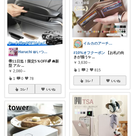
イルカのアーチ🐬🌈朝コレ
Haruchi 🥨いつもありがとう🌸
#10%オフクーポン
【お札の向
きが揃う✨
...
🉐11日迄！限定5％OFF🌈 🚘新
￥
3,630～
型 アル
...
1
2
815
￥
2,080～
1
0
78
コレ
いいね
コレ
いいね