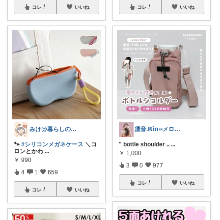
コレ
いいね
コレ
いいね
みけ@暮らしのアイテム🫖☕️⁎.
凛音.𝗥𝗶𝗻༝༝メロウな暮らし🧸
🐾
#シリコンメガネケース
＼コ
" bottle shoulder ..
...
ロンとかわ
...
￥
1,000
￥
990
3
0
977
4
1
659
コレ
いいね
コレ
いいね