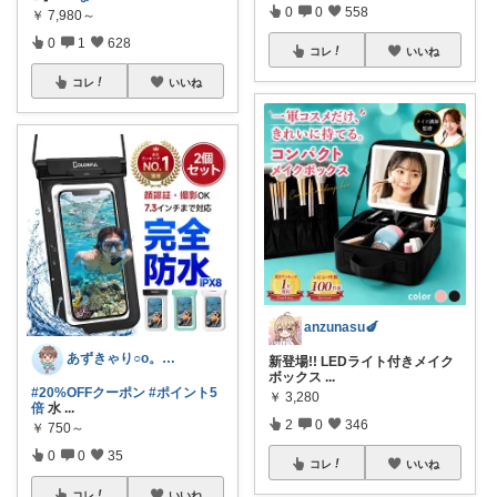
0
0
558
￥
7,980～
0
1
628
コレ
いいね
コレ
いいね
anzunasu🍆
あずきゃり○o。.🐟🐠
新登場!! LEDライト付きメイク
ボックス
...
#20%OFFクーポン
#ポイント5
￥
3,280
倍
水
...
2
0
346
￥
750～
0
0
35
コレ
いいね
コレ
いいね