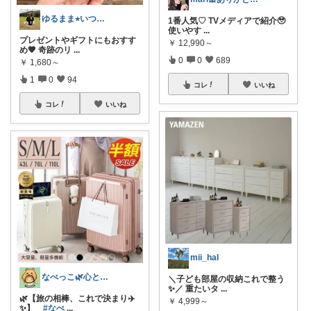
ゆるまま⭐︎いつもありがとうございます✨
1番人気♡ TVメディアで紹介🥹
使いやす
...
プレゼントやギフトにもおすす
￥
12,990～
め🧡 奇跡のリ
...
0
0
689
￥
1,680～
1
0
94
コレ
いいね
コレ
いいね
mii_hal
なべっこ🌿心と体を整える暮らし
＼子ども部屋の収納これで整う
✨／ 重たいタ
...
🌿【旅の相棒、これで決まり✈️
￥
4,999～
✨】
#なべ
...