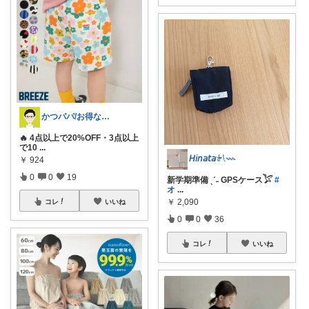
かつパパ/お得な子供服、育児商品の紹介✨
🔥 4点以上で20%OFF・3点以上
で10
...
𝘏𝘪𝘯𝘢𝘵𝘢𓍯𓇠
￥
924
0
0
19
新学期準備 ˎˊ˗ GPSケース𓅯
#
オ
...
￥
2,090
コレ
いいね
0
0
36
コレ
いいね