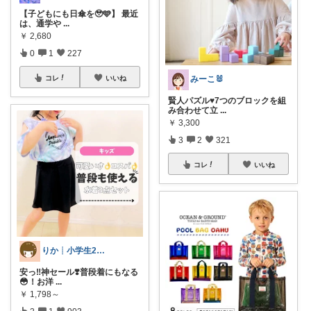
【子どもにも日傘を🥹🩵】 最近
は、通学や
...
￥
2,680
0
1
227
コレ
いいね
みーこ🐰
賢人パズル♥7つのブロックを組
み合わせて立
...
￥
3,300
3
2
321
コレ
いいね
りか┊小学生2人4人家族2LDK暮らし
安っ‼️神セール❣️普段着にもなる
😳！お洋
...
￥
1,798～