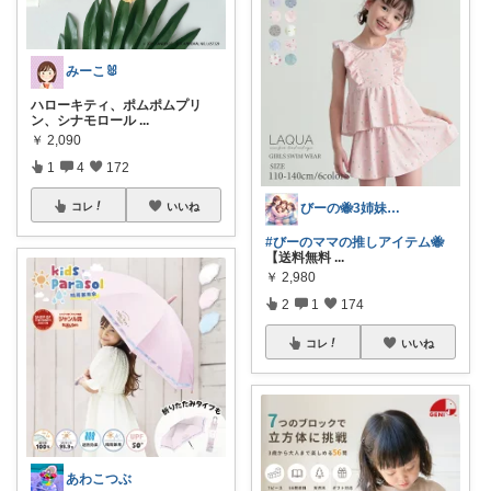
みーこ🐰
ハローキティ、ポムポムプリ
ン、シナモロール
...
￥
2,090
1
4
172
コレ
いいね
びーの🐝3姉妹ママROOM🌸
#びーのママの推しアイテム🐝
【送料無料
...
￥
2,980
2
1
174
コレ
いいね
あわこつぶ