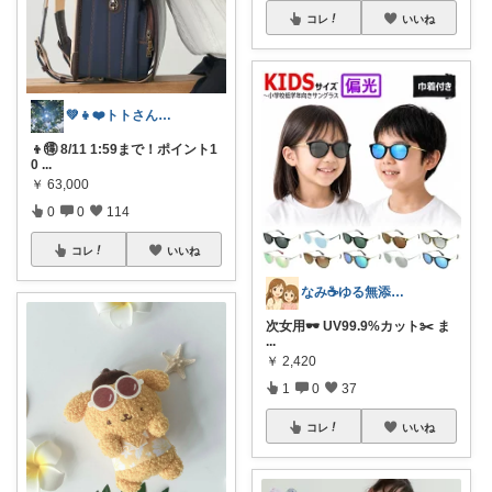
コレ
いいね
💚👧❤️トトさん 8月🥵
👦🉐 8/11 1:59まで！ポイント1
0
...
￥
63,000
0
0
114
コレ
いいね
なみ☕ゆる無添加🌱5歳差姉妹
次女用🕶️ UV99.9%カット✂️ ま
...
￥
2,420
1
0
37
コレ
いいね