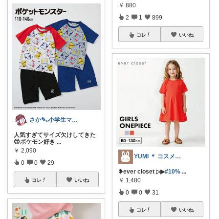
￥
880
2
1
899
コレ
いいね
さか‎✎𓂂小学生ママを救う便利グッズ
人気すぎてサイズ欠けしてきた
😢ポケモン好き
...
￥
2,090
YUMI ＊ コスメと暮らし🌱
0
0
29
❥︎ever closet ▷▶
#10%
...
￥
1,480
コレ
いいね
0
0
31
コレ
いいね