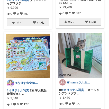
10％OF
...
もデスクチ
...
￥
73,700
￥
9,990
0
2
387
0
0
397
コレ
いいね
コレ
いいね
𓃠mamaクル𓃠Thanks🏡
ゆなりす🌸💎毎日投稿💎朝コレ
📸
#オリジナル写真
オーシャ
#オリジナル写真
3枚 🌸お風呂
ンアンドグラ
...
時間が楽し
...
￥
1,430
￥
2,340
0
0
227
1
0
127