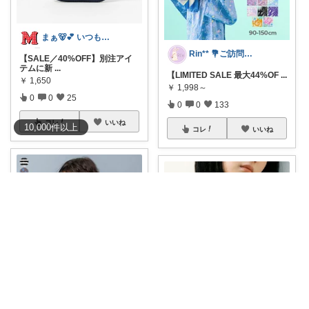
まぁ🐻💕 いつもありがとう💓
Rin** 💐ご訪問感謝です💐
【SALE／40%OFF】別注アイ
テムに新
...
【LIMITED SALE 最大44%OF
...
￥
1,650
￥
1,998～
0
0
25
0
0
133
コレ
いいね
10,000
件
以上
コレ
いいね
文句多子｜本音で選ぶ、お得好きママ
文句多子｜本音で選ぶ、お得好きママ