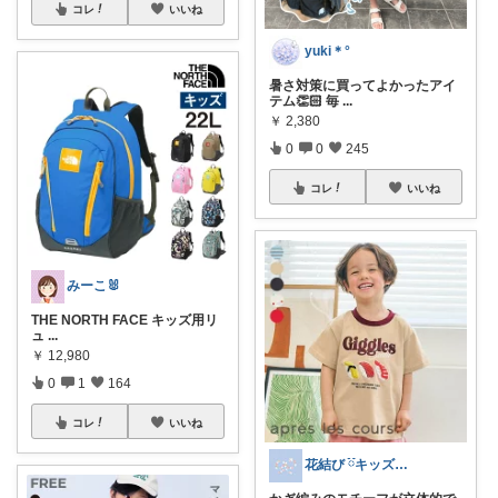
コレ
いいね
yuki＊°
暑さ対策に買ってよかったアイ
テム👏🏻 毎
...
￥
2,380
0
0
245
コレ
いいね
みーこ🐰
THE NORTH FACE キッズ用リ
ュ
...
￥
12,980
0
1
164
コレ
いいね
花結び ྀིキッズもの多め