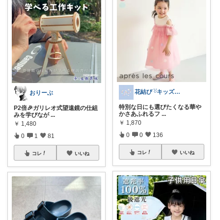
花結び ྀིキッズもの多め
おりーぶ
特別な日にも選びたくなる華や
P2倍🎉ガリレオ式望遠鏡の仕組
かさあふれるフ
...
みを学びなが
...
￥
1,870
￥
1,480
0
0
136
0
1
81
コレ
いいね
コレ
いいね