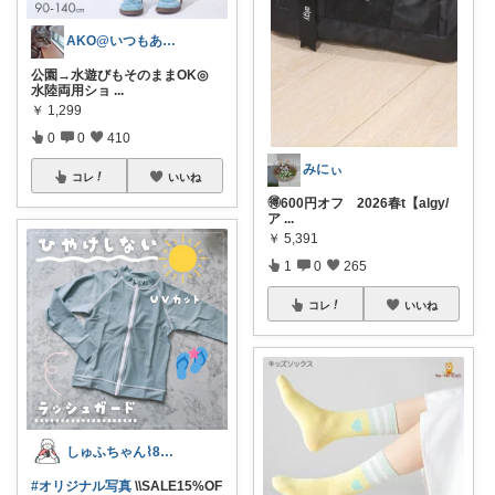
AKO@いつもありがとう🐾໊¨̮✩︎
公園→水遊びもそのままOK◎
水陸両用ショ
...
￥
1,299
0
0
410
みにぃ
コレ
いいね
🉐600円オフ 2026春t【algy/
ア
...
￥
5,391
1
0
265
コレ
いいね
しゅふちゃん⌇ 8月もよろしくね🍉
#オリジナル写真
\\SALE15%OF