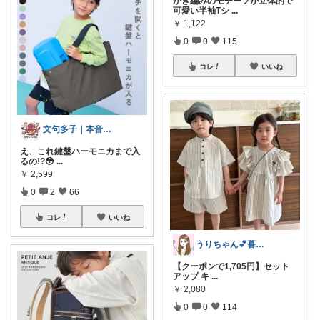
かぎ編みのモチーフが立体的で
可愛い半袖Tシ
...
￥
1,122
0
0
115
コレ
いいね
文句多子｜本音で選ぶ、お得好きママ
え、これ鍵盤ハーモニカまで入
るの!?😳
...
￥
2,599
0
2
66
コレ
いいね
うりちゃん💕暮らし🏡キッズ👶ママ
【クーポンで1,705円】セット
アップ キ
...
￥
2,080
0
0
114