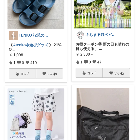
ぷちまる🐹ベビー子供服♡
TENKO ⌇2児のママ＊暮らしを便利に
お得クーポン🉐 雨の日も晴れの
《
#tenko水遊びグッズ
》 21%
日も使える、
...
O
...
￥
2,300～
￥
1,098
1
0
47
1
0
419
コレ
いいね
コレ
いいね