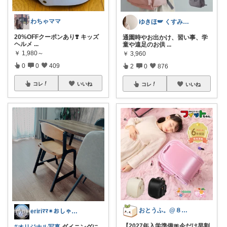
わちゃママ
ゆきほ🪽 くすみカラー×小学生ママ
20%OFFクーポンあり❣️ キッズ
通園時やお出かけ、習い事、学
ヘルメ
...
童や遠足のお供
...
￥
1,980～
￥
3,960
0
0
409
2
0
876
コレ
いいね
コレ
いいね
おとうふ。@８月もよろしくお願いします
eririﾏﾏ✴︎おしゃれ雑貨×子供×服
【2027年入学準備🎀今だけ早割
#オリジナル写真
ダイニングに