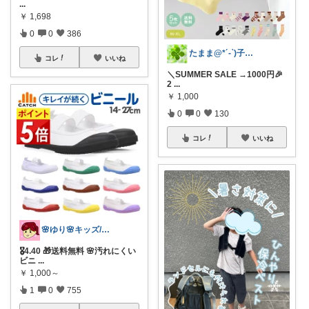
...
￥
1,698
0
0
386
たまま@*´-`)子ども用品/日用品
コレ
いいね
＼SUMMER SALE →1000円🎉
2
...
￥
1,000
0
0
130
コレ
いいね
🌸ゆり🌸キッズ/ベビー/スイーツ/猫
🎖️4.40 🎁送料無料 🌸汚れにくい
ビニ
...
￥
1,000～
1
0
755