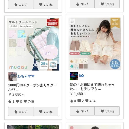
コレ
いいね
コレ
いいね
it✿
わちゃママ
朝の「お布団まで濡れちゃっ
1000円OFFクーポンあり❣️ クー
た…」を少しでも
...
ルパ
...
￥
1,480～
￥
2,680～
0
2
434
1
0
746
コレ
いいね
コレ
いいね