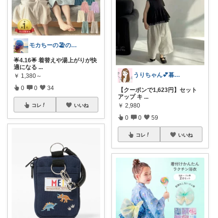
モカちーの🏖️のんびりライフ🐈✨
🌟4.16🌟 着替えや湯上がりが快
適になる
...
うりちゃん💕暮らし🏡キッズ👶ママ
￥
1,380～
0
0
34
【クーポンで1,623円】セット
アップ キ
...
￥
2,980
コレ
いいね
0
0
59
コレ
いいね