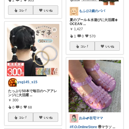
2
1
903
コレ
いいね
もふ@2歳のパパ
夏のプール＆水遊びに大活躍☀️
OCEAN
...
￥
1,427
1
0
570
コレ
いいね
ysg145_s15
たっぷり50本で毎日のヘアアレ
ンジに大活躍
...
￥
300
0
0
68
コレ
いいね
おみ🌿在宅ママ
#F.O.OnlineStore
🉐マラソ
...