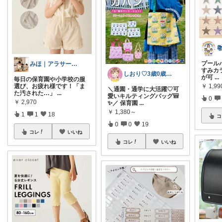

プールバ
みほ｜アラサー主婦｜共働き｜2児育児中
すみカ
しおり♡3歳0歳子育て中
が可
...
毎日の保育園や小学校の服
￥
1,99
選び、お疲れ様です！「ま
＼通園・通学に大活躍♡可
た汚された…」
...
愛いキルティングバッグ🎒
0
￥
2,970
✨／ 保育園
...
￥
1,380～
1
1
18
コ
0
0
19
コレ
いいね
コレ
いいね