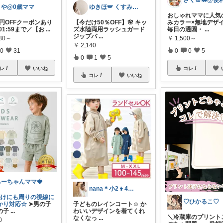
さや@0歳ママ
ゆきほ🪽 くすみカラー×小学生ママ
おしゃれママに人気
0円OFFクーポンあり
【今だけ50％OFF】🌸 キッ
みカラー×無地デザイ
1 01:59まで／【お
...
ズ水陸両用ラッシュガード
毎日の通園・
...
ジップパ
...
980～
￥
1,500～
￥
2,140
0
31
0
0
5
0
1
5
レ
いいね
コレ
コレ
いいね
ちーちゃんママ🍓
nana＊小2👦4才👦 知育ママ
焼けにも周りの視線に
♡ひかるこ♡
かり対応☆
➤男の子
子どものレインコート☺︎ か
の子
...
わいいデザインを着てくれ
＼冷蔵庫のプリント
なくなっ
...
0