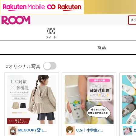
ROOM
Feed
商品
#オリジナル写真
MEGOOPY🏆 LᵒᵛᵉᎽ༠ᐡ❤︎
りか┊小学生2人4人家族2LDK暮らし