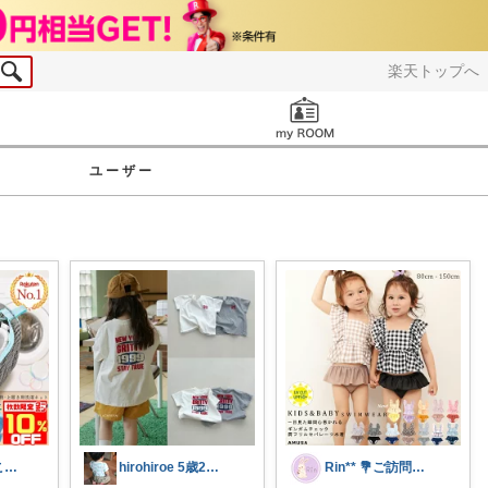
楽天トップへ
お知らせ
ユーザー
これ欲しい！これ良かった！©ままお
hirohiroe 5歳2歳👦👧
Rin** 💐ご訪問感謝です💐