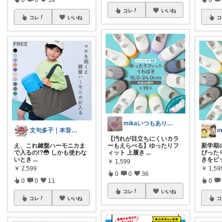
コレ
いいね
コレ
いいね
コ
mikaいつもありがとうございます♡
文句多子｜本音で選ぶ、お得好きママ
【汚れが目立ちにくいカラ
え、これ鍵盤ハーモニカま
ーもえらべる】ゆったりフ
新学期
で入るの!?😳 しかも使わな
ィット 上履き
...
ぴった
いとき
...
きをピ
￥
1,599
￥
2,599
￥
1,59
0
0
36
0
0
11
0
コレ
いいね
コレ
いいね
コ