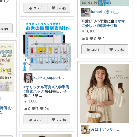
決！／
コレ
いいね
kahori（@os___nt）
可愛い♡小学校に🏫
#ママ
に優しい
#韓国子供服
いいね
￥
3,300
0
0
2
コレ
いいね
kajiiku_support.jp
#オリジナル写真
#入学準備
#育児ハック
毎日毎日、子
供に『早
...
ま
￥
3,000
定特価
お
0
7
24
た
コレ
いいね
みほ｜アラサー主婦｜共働き｜2児育児中