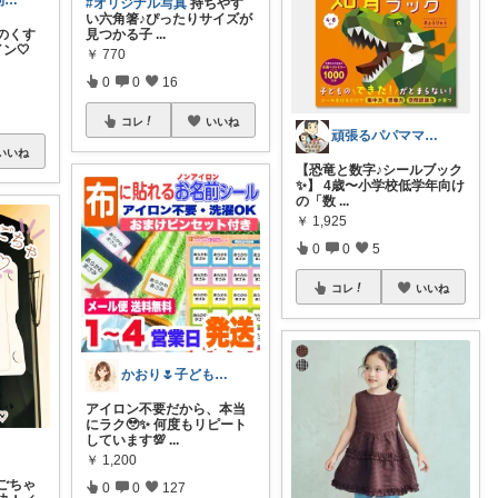
さく🌸🦔@便利でかわいいを探す旅
#オリジナル写真
持ちやす
い六角箸♪ぴったりサイズが
のくす
見つかる子
...
ン🤍
￥
770
0
0
16
コレ
いいね
頑張るパパママ応援隊@育児・子供用品紹介
いいね
【恐竜と数字♪シールブック
✨】 4歳〜小学校低学年向け
の「数
...
￥
1,925
0
0
5
コレ
いいね
かおり🌷子ども＊遊び＊植物＊暮らし
アイロン不要だから、本当
にラク🥹✨ 何度もリピート
しています💯
...
￥
1,200
ごちゃ
0
0
127