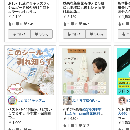
おしゃれ過ぎるキッズラッ
効果◎新生児も使える✨肌
新学期
シュガード💓今だけ半額✨
にも地球にも優しい✨ 日焼
成長し
カラーも形も可
...
け止め⛱️
...
ません
￥
2,140
￥
2,420
￥
1,59
0
0
545
2
2
867
0
コレ
いいね
コレ
いいね
コ
けだま@キッズ&ベビー育児アイテム♪
ふぅママ🧸🫧いつも有難うございます
ベストバイ❗️ 何回もリピ買い
ｸｰﾎﾟﾝ▷▶︎先着
#55%OFF🩵
＼お名前
してます☺️ 小学校・保育園
【
#ふぅmama育児便利
...
大600
で
...
っ
...
￥
1,680～
￥
1,000
￥
1,50
1
1
313
0
0
59
0