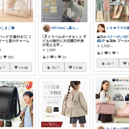
しまこ📚
hii*chan𓂅暮らしと子ども
ッグ 巾着付き🏊‍♀️ く
𓋜 トラベルポーチセット 子
🌊💦✨
#クーポンGE
ラーと星のチャーム
どもの旅行に大活躍◎中身
感UP
🏊🚀💫 プー
が見える半
...
￥
1,580～
0
￥
2,990
0
0
7
2
362
0
0
10
コレ
レ
いいね
コレ
いいね