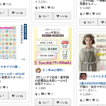
ごちゃ問題、一発解
￥
2,216～
見開きもス
...
0
774
0
2
80
￥
2,480
レ
いいね
0
0
495
コレ
いいね
コレ
シキ★ママの暮らし、キッズ
さく🌸🦔@便利でかわいいを探す旅
#セール中！40%OF
いっちゃんま
📚 知育ポスターの
...
【忙しいママ必見！新学期
の必需品お名前シール✨】
0
#最大890円OFF限
布用アイロン
...
子様の「自分でやり
0
4
￥
1,680
い！」とい
...
1
0
7
￥
2,260～
レ
いいね
1
0
31
コレ
いいね