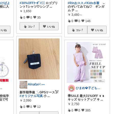
おけばよ
#30%OFFｸｰﾎﾟﾝ❤️‍🔥
ロゴプリ
#RinおススメKids水着
←
校に入
ントTシャツ🤍シンプ
...
のぞいてみてね♡ ギンガ
ム チ
...
￥
1,650
￥
3,480～
0
0
35
0
0
146
コレ
いいね
いいね
コレ
いいね
𝘏𝘪𝘯𝘢𝘵𝘢𓍯𓇠
マ|30代小2女児ママ🎀
ひまめ💎子どものいる暮らし
新学期準備 ˎˊ˗ GPSケース𓅯
学校低学
#オリジナル写真
小
...
🉐SALE 最大31%OFF 👦👧
品で可
キッズ セットアップ キ
...
￥
2,090
￥
2,750
0
0
12
0
0
385