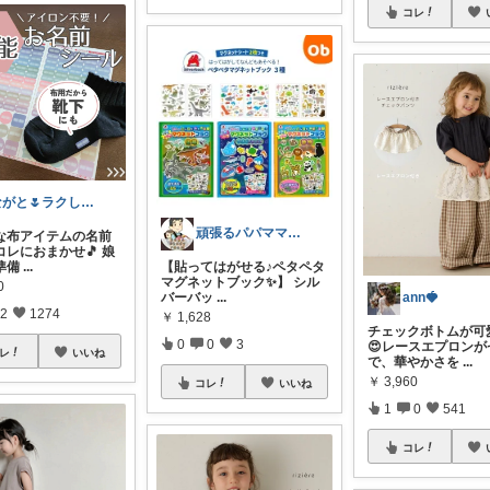
コレ
ながと🌷ラクしてときめく暮らし
頑張るパパママ応援隊@育児・子供用品紹介
介な布アイテムの名前
コレにおまかせ🎵 娘
準備
...
【貼ってはがせる♪ペタペタ
マグネットブック✨】 シル
0
ann🍓
バーバッ
...
2
1274
￥
1,628
チェックボトムが可
0
0
3
😍レースエプロンが
レ
いいね
で、華やかさを
...
￥
3,960
コレ
いいね
1
0
541
コレ