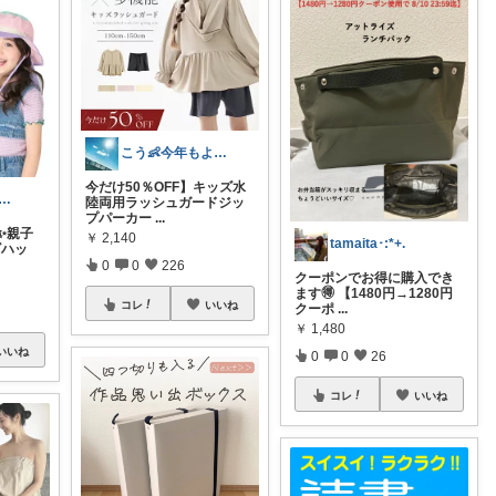
こう👶今年もよろしくお願いします🥹
今だけ50％OFF】キッズ水
meme｜ベビー&キッズ専門店
陸両用ラッシュガードジッ
プパーカー
...
✨親子
￥
2,140
tamaita･:*+.
ズハッ
0
0
226
クーポンでお得に購入でき
ます🉐 【1480円→1280円
コレ
いいね
クーポ
...
￥
1,480
いいね
0
0
26
コレ
いいね