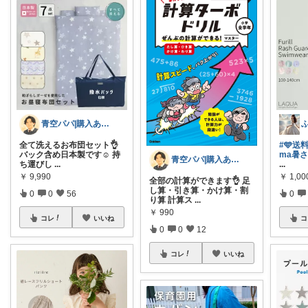
青空パパ|購入ありがとうございます☺️
全て洗えるお布団セット👌
#🩵送料
バック含め日本製です☺️ 持
ma暑
青空パパ|購入ありがとうございます☺️
ち運びし
...
...
￥
9,990
￥
1,00
全部の計算ができます👌 足
し算・引き算・かけ算・割
0
0
56
0
り算 計算ス
...
￥
990
コレ
いいね
コ
0
0
12
コレ
いいね