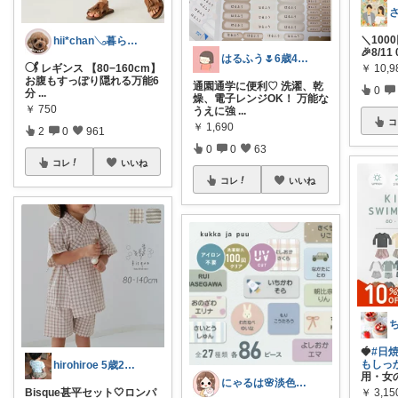
＼100
hii*chan𓂅暮らしと子ども
🎉8/1
はるふう🌷6歳4歳ママ
￥
10,
𓋜 レギンス 【80−160cm】
お腹もすっぽり隠れる万能6
通園通学に便利♡ 洗濯、乾
0
分
...
燥、電子レンジOK！ 万能な
￥
750
うえに強
...
コ
￥
1,690
2
0
961
0
0
63
コレ
いいね
コレ
いいね
🍓
#日
もしっ
hirohiroe 5歳2歳👦👧
用・女
にゃるは🌸淡色ベビーキッズマタニティ
￥
3,15
Bisque甚平セット🤍ロンパ