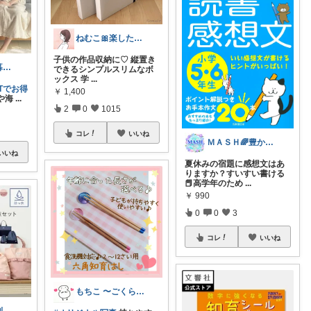
ねむこ🎀楽したいママの購入品ほぼオリ写
子供の作品収納に♡ 縦置き
シキ★ママの暮らし、キッズ
できるシンプルスリムなボ
ックス 学
...
Tでお得
￥
1,400
ルや海
...
2
0
1015
コレ
いいね
ＭＡＳＨ🌈豊かな生活へカスタマイズ🌈
いいね
夏休みの宿題に感想文はあ
りますか？すいすい書ける
📕高学年のため
...
￥
990
0
0
3
コレ
いいね
もちこ 〜ごくらく＆かわいい生活♪