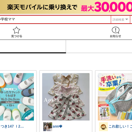
詳細検索
見つける
まつき147 Ｉ2児ママ脱転勤族ぐらし
ann🍓