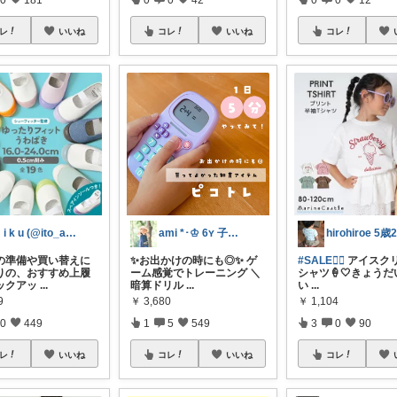
レ
いいね
コレ
いいね
コレ
m i k u (@ito_aya16)
ami *･♔ 6ʏ 子育てと絵本と知育
の準備や買い替えに
✨お出かけの時にも◎✨ ゲ
#SALE❤️‍🔥
アイスクリ
りの、おすすめ上履
ーム感覚でトレーニング ＼
シャツ🍦🤍きょう
ックアッ
...
暗算ドリル
...
い
...
9
￥
3,680
￥
1,104
0
449
1
5
549
3
0
90
レ
いいね
コレ
いいね
コレ