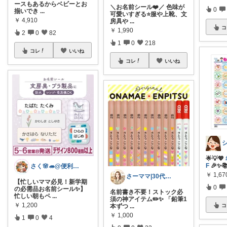
ースもあるからベビーとお
＼お名前シール❤️／ 色味が
0
揃いでき
...
可愛いすぎる⭐️服や上靴、文
￥
4,910
房具や
...
コ
￥
1,990
2
0
82
1
0
218
コレ
いいね
コレ
いいね
🌟💡💖
F
🎉✨
さく🌸🦔@便利でかわいいを探す旅
￥
1,67
さーママ|30代小2女児ママ🎀
【忙しいママ必見！新学期
0
の必需品お名前シール✨】
名前書き不要！ストック必
忙しい朝もペ
...
須の神アイテム✏️✨ 「鉛筆1
￥
1,200
本ずつ
...
コ
￥
1,000
1
0
4