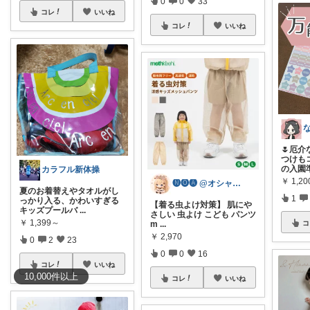
0
0
33
コレ
いいね
コレ
いいね
🌷厄
つけも
の入園
カラフル新体操
￥
1,20
🅝🅞🅐 @オシャレで便利な雑貨🌼
夏のお着替えやタオルがし
1
っかり入る、かわいすぎる
【着る虫よけ対策】 肌にや
キッズプールバ
...
さしい 虫よけ こども パンツ
￥
1,399～
m
...
コ
￥
2,970
0
2
23
0
0
16
コレ
いいね
10,000
件
以上
コレ
いいね