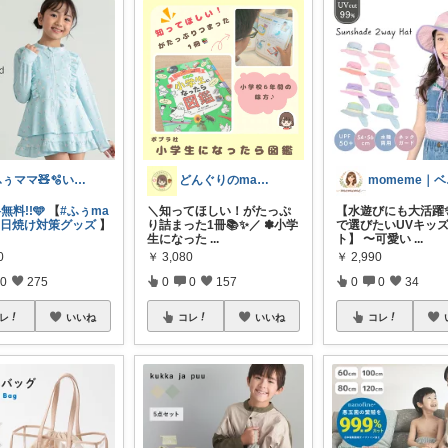
ふぅママ🧸🫧いつも有難うございます
どんぐりのmama☆子育てグッズ
mo
無料!!🩵
【
#ふぅma
＼知ってほしい！がたっぷ
【水遊びにも大活躍
さ日焼け対策グッズ
】
り詰まった1冊📚✨／ ✽小学
で選びたいUVキッ
生になった
...
ト】 〜可愛い
...
0
￥
3,080
￥
2,990
0
275
0
0
157
0
0
34
レ
いいね
コレ
いいね
コレ