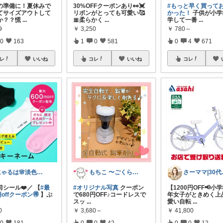
の準備に！夏休みで
30%OFFクーポンあり👀💓
#もっと早く買って
てサイズアウトして
リボンがとっても可愛い🥰
かった！
子供が小学
か？？慌
...
🎀柔らかく
...
学して一番
...
9
￥
3,250
￥
780～
0
163
1
0
581
0
4
671
レ
いいね
コレ
いいね
コレ
にゃるは🌸淡色ベビーキッズマタニティ
もちこ 〜ごくらく＆かわいい生活♪
さーマ
シール❤️／ 【
#最
#オリジナル写真
クーポン
【1200円OFF📢小
円offクーポン🉐
】ぷ
で680円OFF♪コードレスで
年女子がときめく上
スッ
...
愛い自転
...
0
￥
3,680～
￥
41,800
0
181
0
0
42
0
0
12