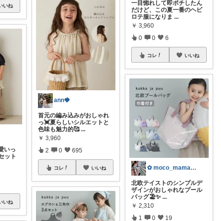
一目惚れして即ポチしたん
いいね
だけど、この夏一番のヘビ
ロテ服になりま
...
￥
3,960
0
0
6
コレ
いいね
ann🍓
首元の編み込みがおしゃれ
っ💓夏らしいシルエットと
色味も魅力的🥰
...
￥
3,960
愛いっ
2
0
695
セット
✿ moco_mama_life ✿
コレ
いいね
北欧テイストのシンプルデ
ザインがおしゃれなプール
バッグ🏖️✨
...
いいね
￥
2,310
1
0
19