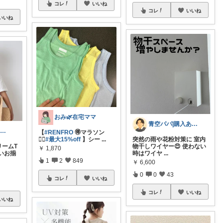
コレ
いいね
コレ
いいね
いいね
おみ🌿在宅ママ
青空パパ|購入ありがとうございます☺️
hirohiroe 5歳2歳👦👧
【
#RENFRO
🉐マラソン
🏃‍♀️
#最大15%off
】シー
...
突然の雨や花粉対策に 室内
ームT
物干しワイヤー😍 使わない
￥
1,870
だいお揃
時はワイヤ
...
1
2
849
￥
6,600
0
0
43
コレ
いいね
コレ
いいね
いいね