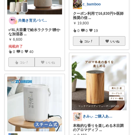
c_bamboo
クーポン利用で16,830円✨医師
推奨の信
...
共働き育児パパのあるあるROOM
￥
19,800
✅4L大容量で給水ラクラク!静か
0
0
19
な加湿器
...
￥
6,600
コレ
いいね
掲載終了
0
0
40
コレ
いいね
きみぃ ご購入ありがとうございます♪
本格的な香りを楽しめる木目調
のアロマディフ
...