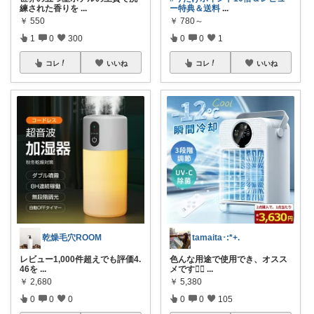
練された香りを
...
ー特典＆送料
...
￥
550
￥
780～
1
0
300
0
0
1
コレ
いいね
コレ
いいね
乾燥毛穴ROOM
tamaita･:*+.
レビュー1,000件超えでも評価4.
色んな用途で使用でき、オスス
46を
...
メです🙋‍♀️
...
￥
2,680
￥
5,380
0
0
0
0
0
105