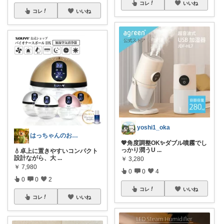
コレ
いいね
コレ
いいね
yoshi1_oka
はっちゃんのお店😋
💖角度調整OK✨ダブル噴霧でし
っかり潤うU
...
💧卓上に置きやすいコンパクト
設計ながら、大
...
￥
3,280
￥
7,980
0
0
4
0
0
2
コレ
いいね
コレ
いいね