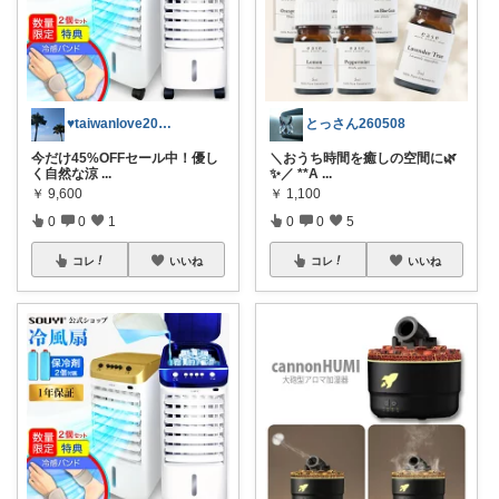
♥taiwanlove2026♥
とっさん260508
今だけ45%OFFセール中！優し
＼おうち時間を癒しの空間に🌿
く自然な涼
...
✨／ **A
...
￥
9,600
￥
1,100
0
0
1
0
0
5
コレ
いいね
コレ
いいね