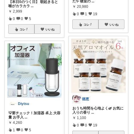
た✨ 寝室の
...
【本日0のつく日】 朝起きると
喉がカラカラ
...
￥
20,980
￥
2,999
0
1
19
0
0
5
コレ
いいね
コレ
いいね
徳恵
Diytsu
おうち時間を心地よく🌿 お気に
入りの香り
...
💡要チェック！加湿器 卓上 大容
量 お手入
...
￥
1,100
￥
4,260
0
0
19
1
0
5