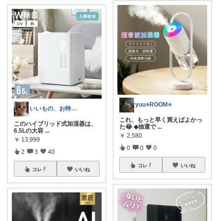
yuu⭐️ROOM⭐️
いいもの、お特品、おすすめ。
これ、もっと早く買えばよかっ
このハイブリッド式加湿器は、
た😂 ◆抽選で
...
6.5Lの大容
...
￥
2,580
￥
13,999
0
0
0
2
3
40
コレ
いいね
コレ
いいね