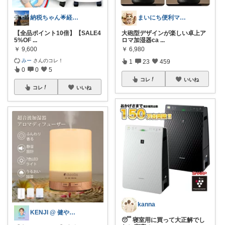
納税ちゃん🌟経由購入★
まいにち便利マーケット
【全品ポイント10倍】【SALE4
大砲型デザインが楽しい卓上ア
5%OF
...
ロマ加湿器ca
...
￥
9,600
￥
6,980
みー
さんのコレ！
1
23
459
0
0
5
コレ
いいね
コレ
いいね
kanna
KENJI @ 健やかな暮らしの道具
😴 寝室用に買って大正解でし