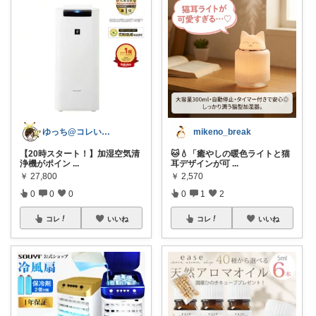
ゆっち@コレいいね！
mikeno_break
【20時スタート！】加湿空気清
🐱💧「癒やしの暖色ライトと猫
浄機がポイン
...
耳デザインが可
...
￥
27,800
￥
2,570
0
0
0
0
1
2
コレ
いいね
コレ
いいね