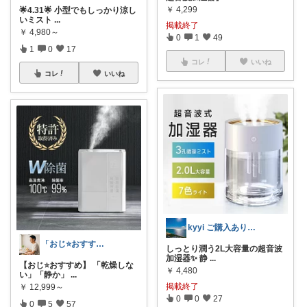
￥
4,299
🌟4.31🌟 小型でもしっかり涼し
いミスト
...
掲載終了
￥
4,980～
0
1
49
1
0
17
コレ
いいね
コレ
いいね
kyyi ご購入ありがとうございます✨✨
「おじ⭐おすすめ」もの好きおじさん
しっとり潤う2L大容量の超音波
加湿器✨ 静
...
【おじ⭐おすすめ】 「乾燥しな
￥
4,480
い」「静か」
...
掲載終了
￥
12,999～
0
0
27
0
5
57