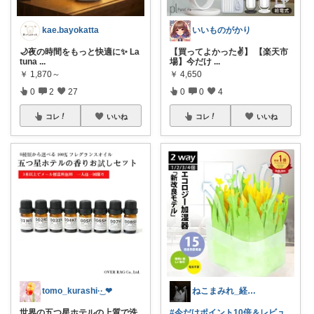
kae.bayokatta
いいものがかり
🌙夜の時間をもっと快適に✨ La
【買ってよかった✌️】 【楽天市
tuna
...
場】今だけ
...
￥
1,870～
￥
4,650
0
2
27
0
0
4
コレ
いいね
コレ
いいね
tomo_kurashi‪·͜· ❤︎‬
ねこまみれ_経由感謝致します🐈
世界の五つ星ホテルの上質で洗
#今だけポイント10倍＆レビュ