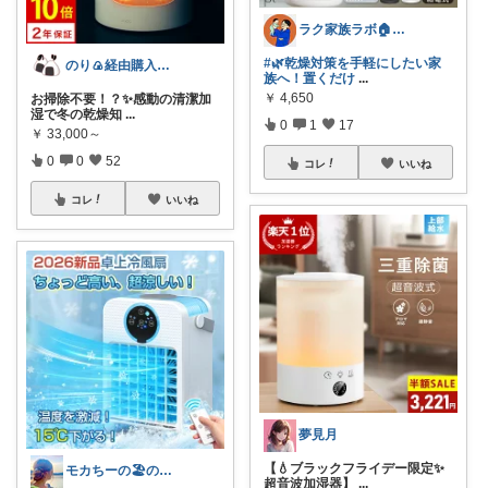
ラク家族ラボ🏠️30代子育てパパルーム
#🌿乾燥対策を手軽にしたい家
のり🍙経由購入ありがとうございます🍙
族へ！置くだけ
...
￥
4,650
お掃除不要！？✨感動の清潔加
湿で冬の乾燥知
...
0
1
17
￥
33,000～
0
0
52
コレ
いいね
コレ
いいね
夢見月
【💧ブラックフライデー限定✨
モカちーの🏖️のんびりライフ🐈✨
超音波加湿器】
...