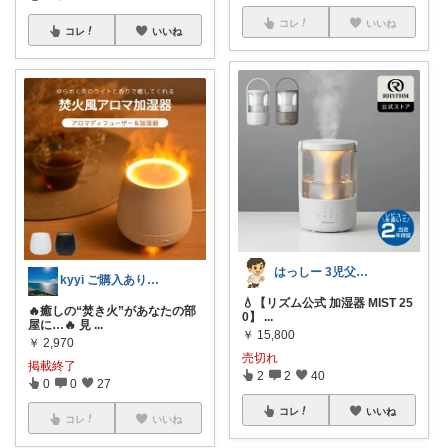
コレ
いいね
コレ
いいね
はっしー 3児父ランナー FP3級✨️
kyyi ご購入ありがとうございます✨✨
💧【リズム公式 加湿器 MIST 25
🔥癒しの“焚き火”があなたの部
0】
...
屋に…🔥 見
...
￥
15,800
￥
2,970
売切れ
掲載終了
2
2
40
0
0
27
コレ
いいね
コレ
いいね