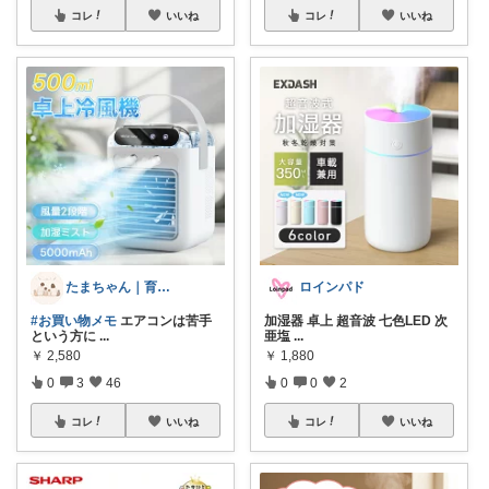
コレ
いいね
コレ
いいね
たまちゃん｜育児×在宅ワーク｜一条工務店
ロインパド
#お買い物メモ
エアコンは苦手
加湿器 卓上 超音波 七色LED 次
という方に
...
亜塩
...
￥
2,580
￥
1,880
0
3
46
0
0
2
コレ
いいね
コレ
いいね