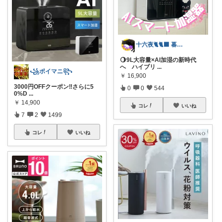
十六夜🐈🐈‍⬛ 暮らしのあれこれ
🌖9L大容量×AI加湿の新時代
へ ハイブリ
...
꧁ポイマニ꧂
￥
16,900
3000円OFFクーポン‼️さらに5
0
0
544
0%D
...
￥
14,900
コレ
いいね
7
2
1499
コレ
いいね