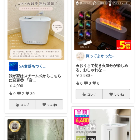
買ってよかった暮らし便
🔥おうちで焚き火気分が楽しめ
SA🌼落ちつくお部屋作り🌿
る、おしゃれな
...
￥
2,980～
我が家はスチーム式からこちら
に変更😊 「音
...
0
0
6
￥
4,990
0
2
39
コレ
いいね
コレ
いいね