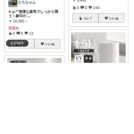
￥
9,460
たろちゃん
0
0
144
✨🌫️**清潔な蒸気でしっかり潤
う！象印の
...
コレ
いいね
￥
18,480～
売切れ
0
0
13
4,694
件
コレ
いいね
にゃんこ🐈スローです🐢💦
#🏷️＼スーパーセール★60％OF
F✨4,
...
￥
12,450
3児のmama*💎|リアルな生活
0
2
7
子どもが寝てる間の乾燥対策
コレ
いいね
に。 ✔︎ お
...