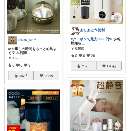
あしあと🐾便利グッズ🌸いつも感謝
#クーポンで最安5680円✨
🌫️乾
charu_un＊
燥知ら
...
￥
6,980
🌿✨癒しの時間をもっと心地よ
く💡 木目調
...
0
0
26
￥
4,980
0
0
3
コレ
いいね
コレ
いいね