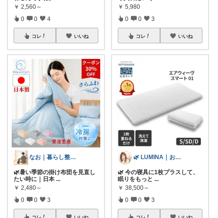
￥
2,560～
￥
5,980
0
0
4
0
0
3
コレ
いいね
コレ
いいね
なお｜暮らし整えROOM｜犬もいます🐕
🌿 LUMINA｜お気に入りと暮らす
🌿暑い季節の掛け布団を見直し
🌿 今の寝具に1枚プラスして、
たい時に｜日本
...
眠りをもっと
...
￥
2,480～
￥
38,500～
0
0
3
0
0
3
コレ
いいね
コレ
いいね