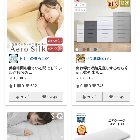
トミーの暮らし🌿
りな🌼2kids☆毎日をちょっと快適に
美容時間を寝ている間にも🤍 シ
🌼お得に収納見直しするなら今
ルク85％の
...
かも🥹💕 生活
...
￥
1,200～
￥
8,880～
1
0
532
0
0
745
コレ
いいね
コレ
いいね