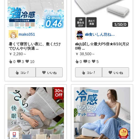
mako351
🍰食いしん坊ねっこ🍩毎日タロット占い
暑くて寝苦しい夜に、敷くだけ
🍰お試し☆最大P5倍★8/10(月)2
でひんやり快適
...
0時
...
￥
2,280～
￥
38,500～
0
3
10
0
0
5
コレ
いいね
コレ
いいね