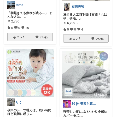
tomo
石川美智
「朝起きても疲れが残る…」 そ
洗える人工羽毛掛け布団「もは
んな方は、
...
や、羽毛。」
...
￥
2,780
￥
6,799～
0
0
15
0
0
4
コレ
いいね
コレ
いいね
りぅ
30 |✨ 美容と暮らしのROOM
夜中のシーツ替えは、眠い時間
寝苦しい夏に🌙ひんやり冷感枕
ほど負担に感じ
...
カバー 夜に
...