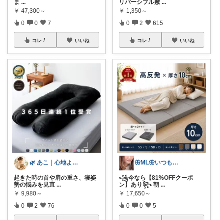
ま
...
リバーシブル敷
...
￥
47,300～
￥
1,350～
0
0
7
0
2
615
コレ
いいね
コレ
いいね
🌿 あこ｜心地よい暮らしの便利アイテム
🦋ML🦋いつもありがとう💓
起きた時の首や肩の重さ、寝姿
꧁今なら【81%OFFクーポ
勢の悩みを見直
...
ン】あり꧂ 朝
...
￥
9,980～
￥
17,650～
0
2
76
0
0
5