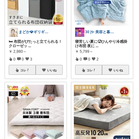
まどか💎ギリギリアラサーOL
30 |✨ 美容と暮らしのROOM
🛏️ 布団がぴたっと立てられる！
寝苦しい夏に🥵ひんやり冷感掛
クローゼッ
...
け布団 夜に
...
￥
2,980～
￥
5,799～
0
0
3
0
0
2
コレ
いいね
コレ
いいね