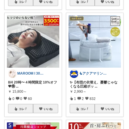
コレ
いいね
コレ
いいね
MAROOM l 30代の愛用品🧡
🧜アクアマリン⚡️暮らしに笑顔をプラス
8/4 20時〜４時間限定 10%オフ
✨【布団の衣替え、憂鬱じゃな
🧡🉐
...
くなる圧縮ボッ
...
￥
15,800～
￥
2,990～
0
0
60
1
2
832
コレ
いいね
コレ
いいね