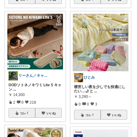
リーさん／キャンプに徹する‼️
ひとみ
DODソトネノキワミ Lite S キャ
寝苦しい夜を少しでも快適にし
ン
...
たい…🌙 と
...
￥
14,300
￥
3,280～
2
0
218
0
0
3
コレ
いいね
コレ
いいね