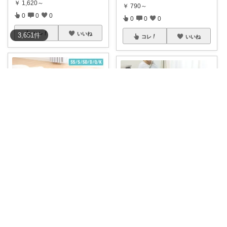
￥
1,620～
￥
790～
0
0
0
0
0
0
コレ
いいね
3,651
件
コレ
いいね
何でも大好きよろずちゃん@たくさん紹介
🍙おにぎりマン🍙
寝心地を見直したい方や、季節
暑い夜にどうしても眠れない😞
の変わり目に寝
...
そんな夏の睡眠
...
￥
4,680～
￥
9,598～
0
1
1
momo＠おう
...
さんのコレ！
0
0
0
コレ
いいね