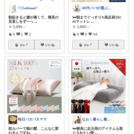
♡𝓨𝓾𝓲𝓱𝓲𝓶𝓮♡
40代パパが選ぶ 毎日がラクになる暮らし
朝起きると腰が痛くて、寝具の
🛏️朝までぐっすり✨高反発10c
見直しをずーっ
...
mマットレ
...
￥
5,999～
￥
3,980～
0
1
2
0
0
44
コレ
いいね
コレ
いいね
毎日バタバタママ
なお｜暮らし整えROOM｜犬もいます🐕
枕カバーで朝の髪、こんなに変
🛏️寝具に足元用のアイテムも取
わるんですね。
...
り入れたい時
...