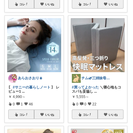
コレ
いいね
コレ
いいね
あらおさおり☀️
チム🌿三姉妹母ちゃん
〖
#サニーの暮らしノート
〗 レ
#買ってよかった
＼寝心地もコ
ビュー1
...
スパも妥協し
...
￥
4,990～
￥
5,555～
0
1
46
0
0
22
コレ
いいね
コレ
いいね