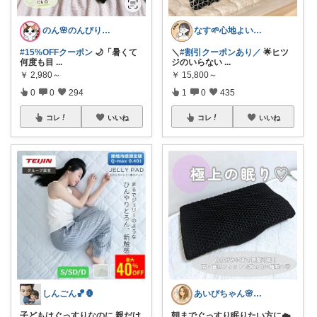
のん🌸のんびり生活✨
なす🌱心地よい暮らしと美味しい時間✨
#15%OFFクーポン
🌙「暑くて
＼
#割引クーポンあり／
🌟ヒツ
何度も目
...
ジのいらない
...
￥
2,980～
￥
15,800～
0
0
294
1
0
435
コレ
いいね
コレ
いいね
しんごん🏀🦍
あいびちゃん🌸２児mama
子どもはぐっすりなのに 親だけ
朝までぐっすり眠りたい方に☁️