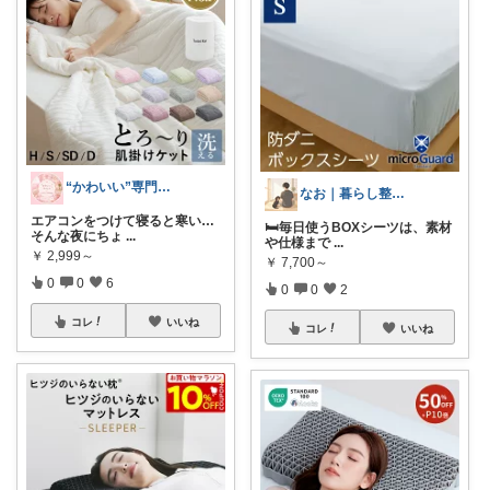
“かわいい”専門家見習いの部屋
なお｜暮らし整えROOM｜犬もいます🐕
エアコンをつけて寝ると寒い…
🛏️毎日使うBOXシーツは、素材
そんな夜にちょ
...
や仕様まで
...
￥
2,999～
￥
7,700～
0
0
6
0
0
2
コレ
いいね
コレ
いいね