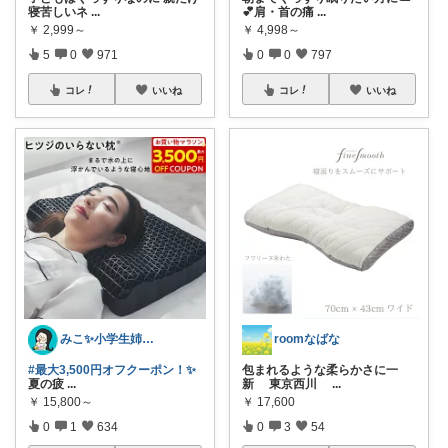
寝苦しいネ
...
💕肩・首の痛
...
￥
2,999～
￥
4,998～
5
0
971
0
0
797
コレ
いいね
コレ
いいね
みこ✨小学生姉妹の母ちゃん
roomなばな
#最大3,500円オフクーポン！✨
包まれるような柔らかさに一
夏の疲
...
新 東京西川
...
￥
15,800～
￥
17,600
0
1
634
0
3
54