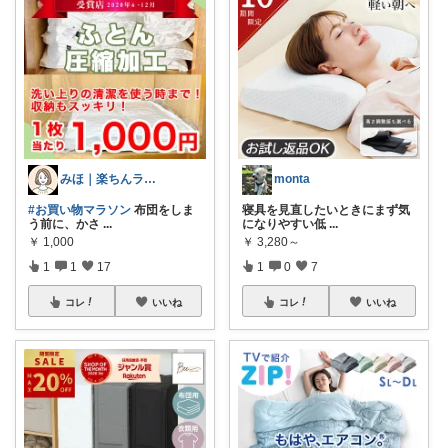
みほ｜楽ちんライフ研究中
monta
#お買い物マラソン
布団をしま
寝具を見直したいときにまず気
う前に、かさ
...
になりやすい低
...
￥
1,000
￥
3,280～
1
1
17
1
0
7
コレ
いいね
コレ
いいね