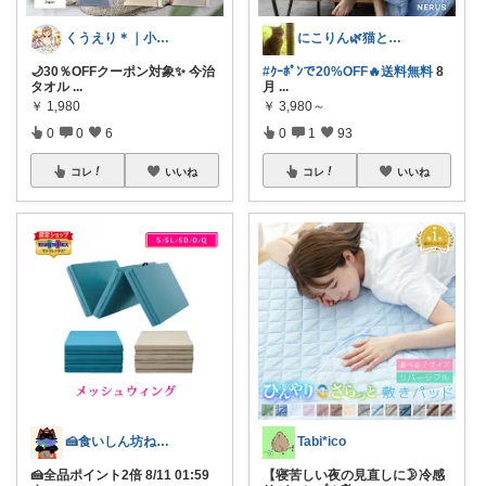
くうえり＊｜小学生ママの便利グッズ
にこりん🌿猫と暮らす主婦のROOM😹
🌙30％OFFクーポン対象✨ 今治
#ｸｰﾎﾟﾝで20%OFF🔥送料無料
8
タオル
...
月
...
￥
1,980
￥
3,980～
0
0
6
0
1
93
コレ
いいね
コレ
いいね
🍰食いしん坊ねっこ🍩毎日タロット占い
Tabi*ico
🍰全品ポイント2倍 8/11 01:59
【寝苦しい夜の見直しに🌛冷感