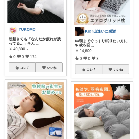
YUKOMO
Kii@出逢いに感謝
朝起きても「なんだか疲れが残
🛏️朝までぐっすり眠りたい方に
ってる…」そん
...
✨ 枕を変
...
￥
49,800～
￥
14,800
0
0
174
0
0
8
コレ
いいね
コレ
いいね