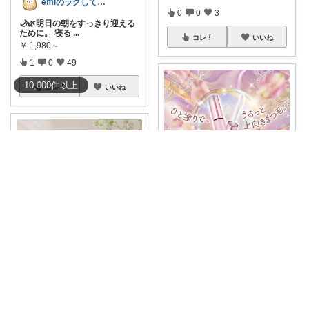
emiのラクしてキレイなアラカン生活
0
0
3
🌙🌿明日の朝をすっきり迎える
ために。 寝る
...
コレ
いいね
￥
1,980～
1
0
49
10,000
件
以上
コレ
いいね
✨💄時短メイク好きママROOM💄✨
保育園の送りで鏡見たら、まつ
毛スカスカ…っ
...
￥
1,780
Cattleya/毎日を整える美容コスメ
0
0
7
週明け前の夜は、スキンケアの
最後を少し丁寧
...
コレ
いいね
￥
3,740～