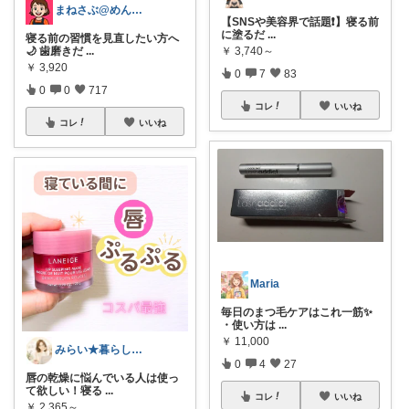
まねさぶ@めんどくさい→快適
【SNSや美容界で話題❗️】寝る前
に塗るだ
...
寝る前の習慣を見直したい方へ
￥
3,740～
🌙 歯磨きだ
...
￥
3,920
0
7
83
0
0
717
コレ
いいね
コレ
いいね
Maria
毎日のまつ毛ケアはこれ一筋✨
・使い方は
...
￥
11,000
みらい★暮らし、ファッション
0
4
27
唇の乾燥に悩んでいる人は使っ
て欲しい！寝る
...
コレ
いいね
￥
2,365～