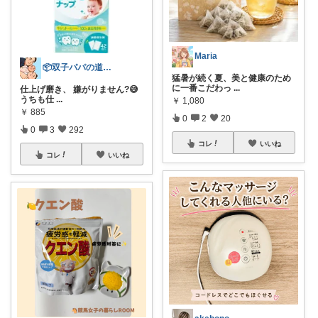
Maria
📦双子パパの道具箱/経由感謝です✨🙇
猛暑が続く夏、美と健康のため
に一番こだわっ
...
仕上げ磨き、 嫌がりません?😅
うちも仕
...
￥
1,080
￥
885
0
2
20
0
3
292
コレ
いいね
コレ
いいね