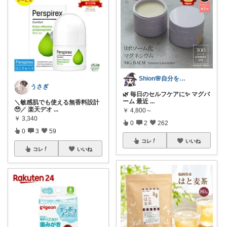
Shion🌸自分を愛するお買い物
うさぎ‪
🌿 毎日のセルフケアに✨ マグバ
ーム 最近
...
＼敏感肌でも使える無香料設計
🥹／ 楽天デオ
...
￥
4,800～
￥
3,340
0
2
262
0
3
59
コレ
いいね
コレ
いいね