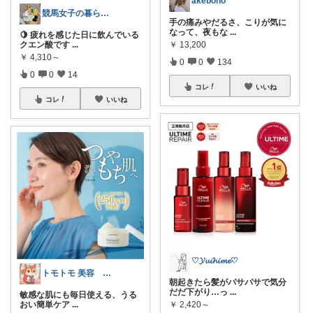
akebono
競馬女子の暮らしROOM
手の痛みやだるさ、こりが気に
なって、夜もな
...
🍋 疲れを感じた日に飲んでいる
￥
13,200
クエン酸です
...
￥
4,310～
0
0
134
0
0
14
コレ
いいね
コレ
いいね
♡𝓨𝓾𝓲𝓱𝓲𝓶𝓮♡
トモトモ 美容 食品 子育てルーム
朝起きたら髪がパサパサで気分
だだ下がり…っ
...
敏感な肌にも毎日使える、うる
￥
2,420～
おい簡単ケア
...