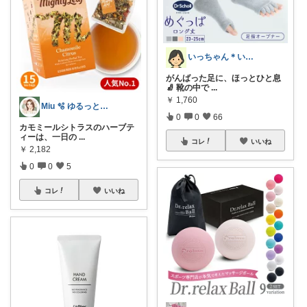
いっちゃん＊いつまでも自分を大切に💞✨
がんばった足に、ほっとひと息
🧦 靴の中で
...
￥
1,760
Miu 🫧 ゆるっと自分磨き。
0
0
66
カモミールシトラスのハーブテ
ィーは、一日の
...
コレ
いいね
￥
2,182
0
0
5
コレ
いいね