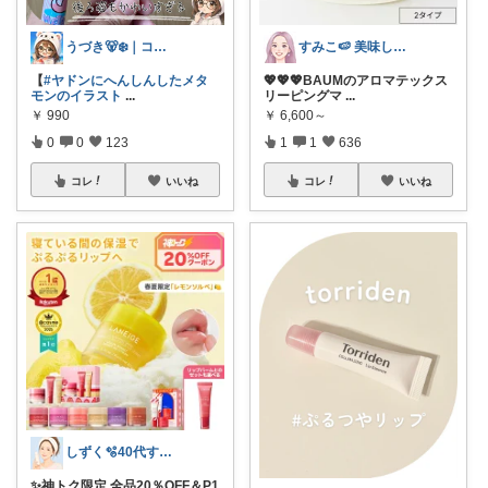
うづき🐻‍❄️｜コレ好き！を届けたい✨
すみこ🍉 美味しいものたくさん🍧
【
#ヤドンにへんしんしたメタ
💖💖💖BAUMのアロマテックス
モンのイラスト
...
リーピングマ
...
￥
990
￥
6,600～
0
0
123
1
1
636
コレ
いいね
コレ
いいね
しずく🫧40代すっぴん美肌＆ダイエット
✨️神トク限定 全品20％OFF＆P1