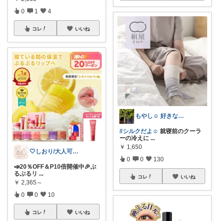
0
1
4
コレ
いいね
もやし☺︎ 好きなものと、すっきり暮らす
#シルクだよ☺︎
就寝前のクーラ
ーの冷えに
...
￥
1,650
🤍しおり/大人可愛いroom🤍
0
0
130
📣20％OFF＆P10倍開催中🎉ぷ
るぶるリ
...
コレ
いいね
￥
2,365～
0
0
10
コレ
いいね