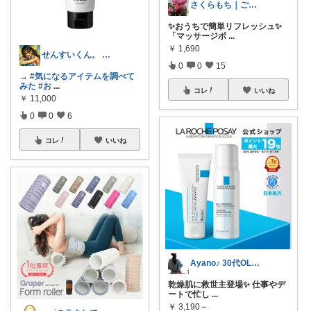
さくらもち｜ご機嫌な暮らしを
✨おうちで簡単リフレッシュ✨
「マッサージボ
...
￥
1,690
せんすいくん。 ＼情報の海へダイブ／
0
0
15
→
#気になるアイテムを調べて
みた
#お
...
コレ
いいね
￥
11,000
0
0
6
コレ
いいね
Ayano♪ 30代OLファッション
乾燥肌に救世主登場✨ 仕事やデ
ートで忙し
...
￥
3,190～