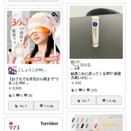
なんな
こしょうこ@40代女性の24時間美容✨
結局これに戻ってくる🥹🤍 保湿
力高いのに
...
【おうちでも目元から頭まで“ぐ
￥
440
るっと360
...
￥
6,980
0
0
105
0
0
56
コレ
いいね
コレ
いいね