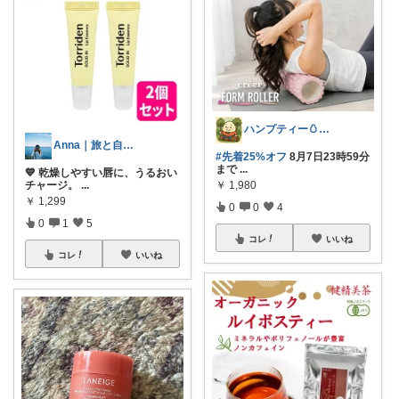
ハンプティー🥚｜タイパ便利グッズ
Anna｜旅と自分磨き
#先着25%オフ
8月7日23時59分
まで
...
💙 乾燥しやすい唇に、うるおい
￥
1,980
チャージ。
...
￥
1,299
0
0
4
0
1
5
コレ
いいね
コレ
いいね