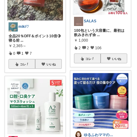
SALAS
miki♡
100包という大容量に、最初は
飲みきれず余
...
全品20％OFF＆ポイント10倍🍋
￥
1,000
寝る前
...
￥
2,365～
2
2
106
0
1
7
コレ
いいね
コレ
いいね
ゆるふわママのアップデートLife