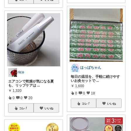
はっぱちゃん
rico
毎日の温活を、手軽に続けやす
いお灸セットで
...
エアコンで乾燥が気になる夏
も、リップケアは
...
￥
1,600
￥
1,320
0
0
18
0
0
20
コレ
いいね
コレ
いいね