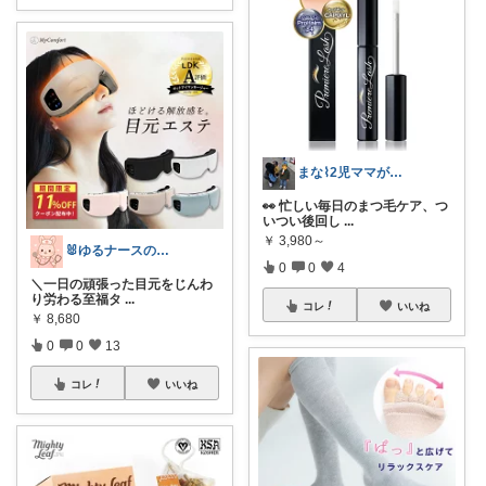
まな⌇2児ママが目指すゆとりある暮らし
👀 忙しい毎日のまつ毛ケア、つ
いつい後回し
...
￥
3,980～
🐰ゆるナースの愛用品ROOM🐰
0
0
4
＼一日の頑張った目元をじんわ
り労わる至福タ
...
コレ
いいね
￥
8,680
0
0
13
コレ
いいね