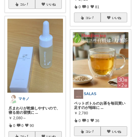
コレ
いいね
0
0
81
コレ
いいね
SALAS
マキノ
ペットボトルのお茶を毎回買い
足すのが地味に
...
爪まわりが乾燥しやすいので、
寝る前の習慣に
...
￥
2,780
￥
2,080～
0
0
36
0
0
90
コレ
いいね
コレ
いいね