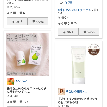
Y♡U
0倍
...
￥
2,365～
#神トク20％OFFクーポン
7日1
2
5
635
0:0
...
￥
990～
コレ
いいね
0
0
74
コレ
いいね
ひろりん*
脇汗を止めるならコレ✨たくさ
りなゆ＠腸活×美容×健康
ん汗をかいても
...
￥
3,340
【🌙おやすみ前のひと塗り✨う
0
0
177
るおい満ちる朝
...
￥
2,420