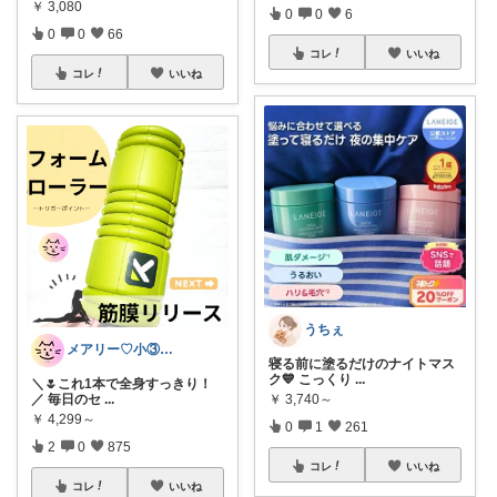
￥
3,080
0
0
6
0
0
66
コレ
いいね
コレ
いいね
うちぇ
メアリー♡小③女の子のママ•᎑•ꕤ
寝る前に塗るだけのナイトマス
ク💙 こっくり
...
＼🌷これ1本で全身すっきり！
￥
3,740～
／ 毎日のセ
...
￥
4,299～
0
1
261
2
0
875
コレ
いいね
コレ
いいね