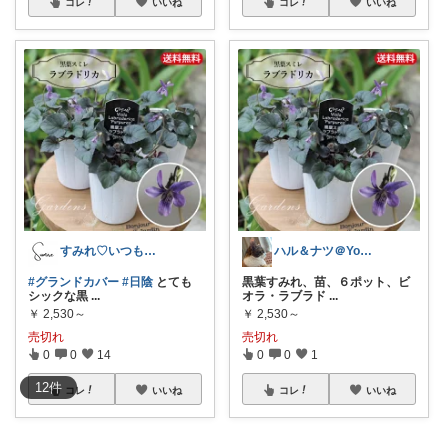
コレ
いいね
コレ
いいね
すみれ♡いつもありがとう😌
ハル＆ナツ＠YouTubeやってます
#グランドカバー
#日陰
とても
黒葉すみれ、苗、６ポット、ビ
シックな黒
...
オラ・ラブラド
...
￥
2,530～
￥
2,530～
売切れ
売切れ
0
0
14
0
0
1
12
件
コレ
いいね
コレ
いいね