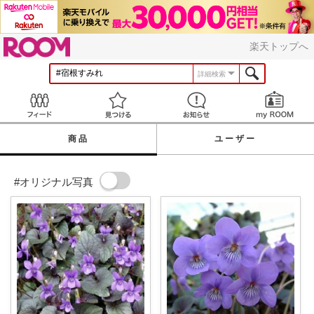
ROOM
楽天トップへ
詳細検索
Feed
見つける
お知らせ
商品
ユーザー
#オリジナル写真