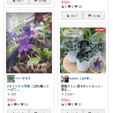
コレ
いいね
売切れ
0
3
59
コレ
いいね
××× 💨💨💨
mame_cafe🍀いつもありがとう♪
#オリジナル写真
こぼれ種シリ
黒葉スミレ 苗 6ポットセット♪
ーズ♡
...
草丈
...
￥
330
￥
2,530～
売切れ
売切れ
0
4
52
0
0
37