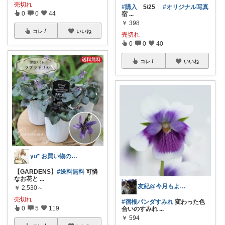
売切れ
#購入
5/25
#オリジナル写真
0
0
44
宿
...
￥
398
コレ
いいね
売切れ
0
0
40
コレ
いいね
yu* お買い物のみ🙇
【GARDENS】
#送料無料
可憐
なお花と
...
友紀@今月もよろしく
￥
2,530～
売切れ
#宿根パンダすみれ
変わった色
0
5
119
合いのすみれ
...
￥
594