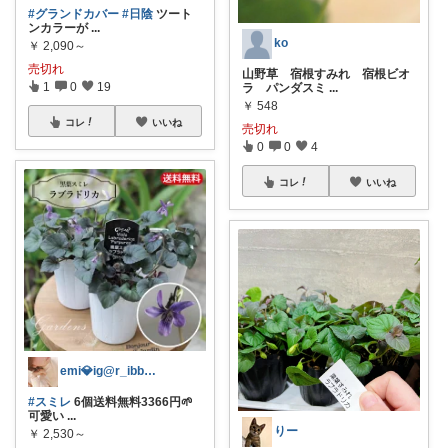
#グランドカバー
#日陰
ツート
ンカラーが
...
ko
￥
2,090～
売切れ
山野草 宿根すみれ 宿根ビオ
1
0
19
ラ パンダスミ
...
￥
548
コレ
いいね
売切れ
0
0
4
コレ
いいね
emi💎ig@r_ibbon_💍💎
#スミレ
6個送料無料3366円🌱
可愛い
...
りー
￥
2,530～