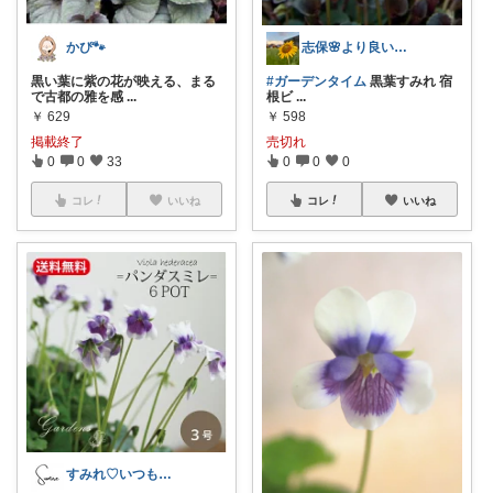
かぴ🐾
志保🌸より良い生活を！鳥取発〜👋
黒い葉に紫の花が映える、まる
#ガーデンタイム
黒葉すみれ 宿
で古都の雅を感
...
根ビ
...
￥
629
￥
598
掲載終了
売切れ
0
0
33
0
0
0
コレ
いいね
コレ
いいね
すみれ♡いつもありがとう😌