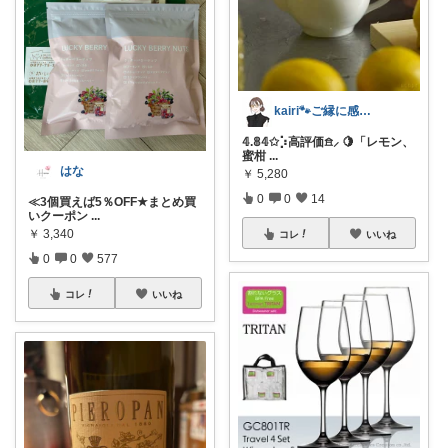
kairi🐾ご縁に感謝𓍯‍
𝟜.𝟠𝟜✩⡱高評価𖠿⸝ 🍋「レモン、
蜜柑
...
はな
￥
5,280
0
0
14
≪3個買えば5％OFF★まとめ買
いクーポン
...
￥
3,340
コレ
いいね
0
0
577
コレ
いいね