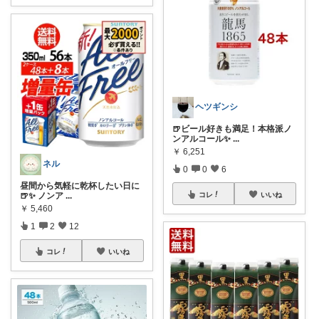
ヘツギンシ
🍺ビール好きも満足！本格派ノ
ンアルコール✨
...
￥
6,251
ネル
0
0
6
昼間から気軽に乾杯したい日に
🍺✨ ノンア
...
コレ
いいね
￥
5,460
1
2
12
コレ
いいね