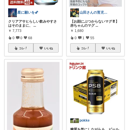
星に願いを🌠
山田さんの育児&チンチラの便利グッズ💕
クリアアサヒらしい飲みやすさ
【お顔にぶつからないマグ🥛】
はそのままに、
...
赤ちゃんのマグ
...
￥
7,773
￥
1,680
0
0
68
0
1
55
コレ
いいね
コレ
いいね
pokke
糖質を気にしながらも、ビール