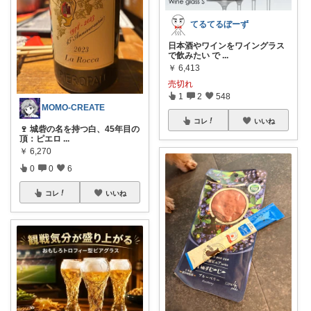
てるてるぼーず
日本酒やワインをワイングラス
で飲みたい で
...
￥
6,413
売切れ
1
2
548
MOMO-CREATE
コレ
いいね
🍷 城砦の名を持つ白、45年目の
頂：ピエロ
...
￥
6,270
0
0
6
コレ
いいね