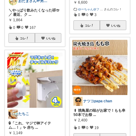
おたまさん🌱男の子ママ
￥
6,600
ゆーちゃん@フ
...
さんのコレ！
＼やっぱり飲みたくなった🤣🍈
／ 最近、ク
...
0
0
3
￥
1,864
コレ
いいね
0
0
167
コレ
いいね
ナツコpapa chan
🍢 焼鳥屋の味がお家で！もも串
たちこ
50本でお祭
...
￥
2,400
🔒「これ、マジで神アイテ
ム…！」✨ 赤ち
...
0
0
19
￥
1,149