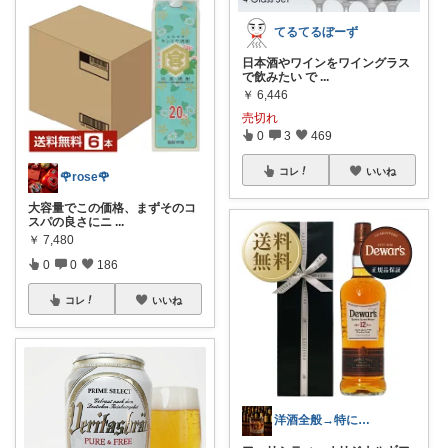
てるてるぼーず
日本酒やワインをワイングラス
で飲みたい で
...
￥
6,446
売切れ
0
3
469
コレ
いいね
🌹rose🌹
大容量でこの価格、まずそのコ
スパの良さにニ
...
￥
7,480
0
0
186
コレ
いいね
洋酒全般→特にシングルモルト好き