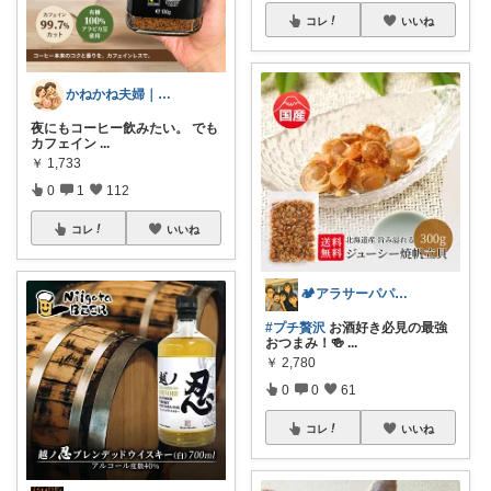
コレ
いいね
かねかね夫婦｜生活費を下げる楽天ROOM
夜にもコーヒー飲みたい。 でも
カフェイン
...
￥
1,733
0
1
112
コレ
いいね
🏕️アラサーパパのリハビリ LIFE
#プチ贅沢
お酒好き必見の最強
おつまみ！🍻
...
￥
2,780
0
0
61
コレ
いいね