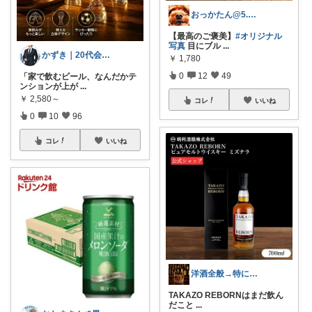
おっかたん@5.6日経由購入感謝です！！
【最高のご褒美】
#オリジナル
写真
目にブル
...
かずき｜20代会社員の暮らし改善
￥
1,780
0
12
49
「家で飲むビール、なんだかテ
ンションが上が
...
￥
2,580～
コレ
いいね
0
10
96
コレ
いいね
洋酒全般→特にシングルモルト好き
TAKAZO REBORNはまだ飲ん
だこと
...