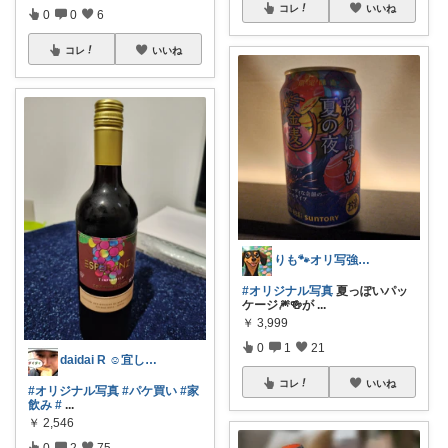
コレ
いいね
0
0
6
コレ
いいね
りも🐾オリ写強化中📸経由購入♥感謝
#オリジナル写真
夏っぽいパッ
ケージ🎆🍻が
...
￥
3,999
0
1
21
daidai R ☺宜しくお願いします☺
コレ
いいね
#オリジナル写真
#パケ買い
#家
飲み
#
...
￥
2,546
0
2
75