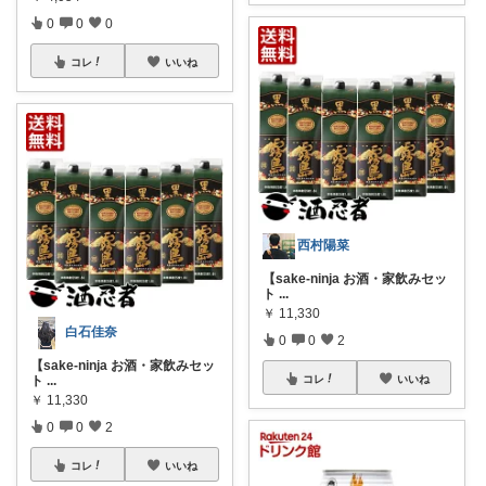
0
0
0
コレ
いいね
西村陽菜
【sake-ninja お酒・家飲みセッ
ト
...
￥
11,330
白石佳奈
0
0
2
【sake-ninja お酒・家飲みセッ
ト
...
コレ
いいね
￥
11,330
0
0
2
コレ
いいね