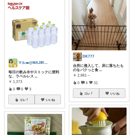
DK777
マル🦔@MAJIROS
台所に侵入して、床に落ちたも
のをパクっと食
...
毎日の飲み水やストックに便利
￥
2,981～
な、ラベルレス
...
￥
1,373
0
4
31
0
0
3
コレ
いいね
コレ
いいね