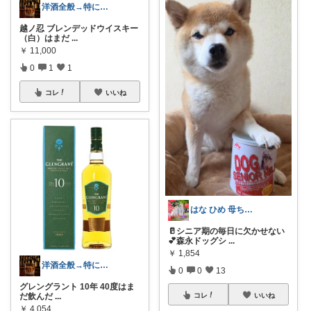
洋酒全般→特にシングルモルト好き
越ノ忍 ブレンデッドウイスキー
（白）はまだ
...
￥
11,000
0
1
1
コレ
いいね
はな ひめ 母ちゃん部屋🐕💕
🥛シニア期の毎日に欠かせない
💕森永ドッグシ
...
￥
1,854
洋酒全般→特にシングルモルト好き
0
0
13
グレングラント 10年 40度はま
だ飲んだ
...
コレ
いいね
￥
4,054