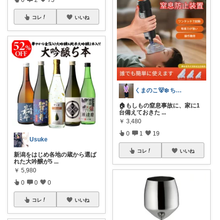
コレ
いいね
くまのこ🐻‍❄️ ちいさなきらめき日和
🏠もしもの窒息事故に、家に1
台備えておきた
...
￥
3,480
0
1
19
Usuke
コレ
いいね
新潟をはじめ各地の蔵から選ば
れた大吟醸が5
...
￥
5,980
0
0
0
コレ
いいね