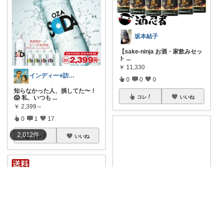
坂本結子
【sake-ninja お酒・家飲みセッ
ト
...
￥
11,330
インディー⭐️訪問•フォローありがとう
0
0
0
知らなかった人、損してた〜！
😱 私、いつも
...
コレ
いいね
￥
2,399～
0
1
17
2,012
件
コレ
いいね