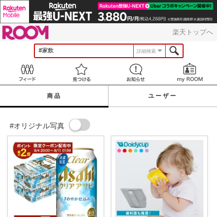
ROOM
楽天トップへ
詳細検索
Feed
見つける
お知らせ
商品
ユーザー
#オリジナル写真