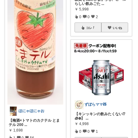
らしい飲みごた
...
￥
5,998
0
0
2
コレ
いいね
ずぼらママ🧸
ほにゃほにゃお
【キンッキンの飲みたくない⁉️
🧊❄️】
...
【梅酒×トマトのカクテル とま
￥
4,998
テル 200
...
￥
1,698
0
0
1
1
0
56