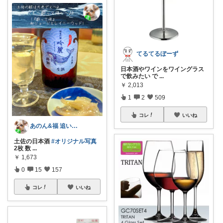
てるてるぼーず
日本酒やワインをワイングラス
で飲みたい で
...
￥
2,013
1
2
509
コレ
いいね
あのん&福 追いつけない次回待っててね
土佐の日本酒
#オリジナル写真
2枚 数
...
￥
1,673
0
15
157
コレ
いいね