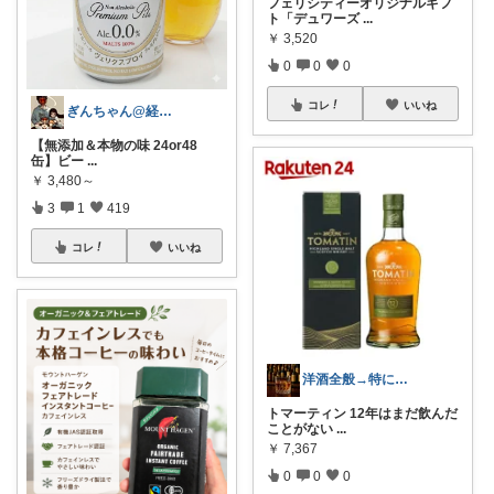
フェリシティーオリジナルギフ
ト「デュワーズ
...
￥
3,520
0
0
0
コレ
いいね
ぎんちゃん@経由購入感謝です^_^
​【無添加＆本物の味 24or48
缶】ビー
...
￥
3,480～
3
1
419
コレ
いいね
洋酒全般→特にシングルモルト好き
トマーティン 12年はまだ飲んだ
ことがない
...
￥
7,367
0
0
0