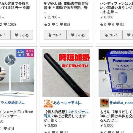
mAh大容量で長持ち
✾ VAKUEN 電動真空保存容
ハンディファンは大
で1,592円〜 冷却
器 ✾ ＊電動で強力密閉、野
いい❤️‍🔥暑い夏やレ
...
これを持
...
80～
￥
2,780～
￥
8,380
2
1208
2
1
953
0
6
95
レ
いいね
コレ
いいね
コレ
ドラム🥁経由大感謝🉐
あきっちゃ💐🚴|暮らしを快適に🌻
🐥niniko_roo
rk シャーク FlexBree
【個人的感想】
#オリジナル
もう6、7年リピして
ードレスサー
...
写真
2年ほど愛用してます
3年に1回は本体も
が、細く
...
るんだけ
...
50
￥
3,828
￥
5,000
1
414
0
0
22
0
0
18