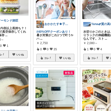
アーモンド師匠
おかかたす🍀子育て奮闘記💛
度が5倍以上長持ち？！
自動で真空保存してくれ
#40%OFFクーポンあり！
水切りかごのときは
保存
...
暑さ対策がこれ1つで叶う✨
りラックの伸縮機能
ハ
...
なんです。スト
...
80～
￥
2,750
￥
2,080～
0
1
0
0
35
1
0
4
レ
いいね
コレ
いいね
コレ