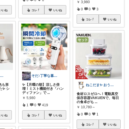
￥
3,980
0
0
3
いいね
コレ
いいね
コレ
いいね
TAKA☆訪問サンキュー！です
そだ♪丁寧な暮らしに憧れるズボラ主婦
色も形
​✨【月曜の朝】涼しさ倍
ねこだま✨ おうち時間充実ROOM🐾
✨ シ
増！ミスト機能付き「ハン
ディファン」で
...
食材ロスゼロへ！電動真空
￥
5,980
保存容器VAKUENで、毎日
の食卓がも
...
1
0
419
￥
10,780～
0
0
1
いいね
コレ
いいね
コレ
いいね