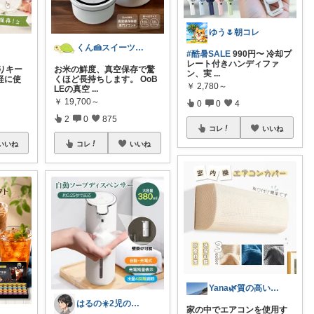
ゆう🌷朝コレ
くん🍰スイーツ＆暮らし
#酷暑SALE
990円〜 冷却プ
レート付きハンディファ
りキー
お米の鮮度、真空保存で驚
ン、実
...
軽に使
くほど長持ちします。 OoB
￥
2,780～
LEの真空
...
￥
19,700～
0
0
4
2
0
875
コレ
いいね
いいね
コレ
いいね
Yana🌿質の高い暮らしのROOM
はるの☀️2児のママ𓂃◌𓈒𓐍
家の中でエアコンを使用す