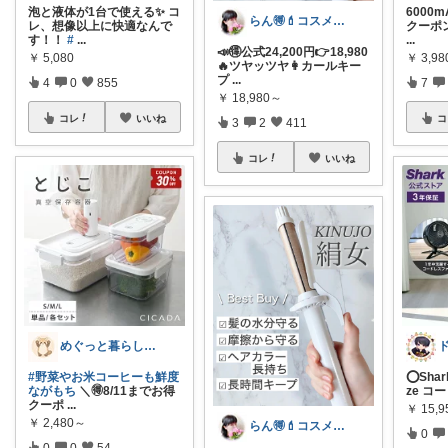
泡と液体が1台で使える✨ コ
6000
らん🉐💄コスメ&ファッション👗✨
レ、想像以上に快適なんで
クーポン
す！！
#
...
...
📣🉐公式24,200円👉18,980
￥
5,080
￥
3,9
🔥ツヤッツヤ👩カールキー
プ
...
4
0
855
7
￥
18,980～
コレ
いいね
コ
3
2
411
コレ
いいね
めぐっと暮らし🍋朝コレ&いいね周り
#野菜やお米コーヒーも鮮度
⭕️Sha
ながもち
＼🉐8/11までお得
ze コ
クーポ
...
￥
15,9
￥
2,480～
らん🉐💄コスメ&ファッション👗✨
0
0
0
54