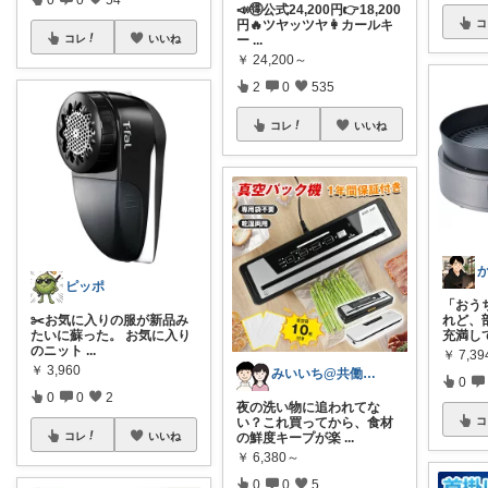
📣🉐公式24,200円👉18,200
コ
円🔥ツヤッツヤ👩カールキ
コレ
いいね
ー
...
￥
24,200～
2
0
535
コレ
いいね
ピッポ
​「お
✂️お気に入りの服が新品み
れど、
たいに蘇った。 お気に入り
充満し
のニット
...
￥
7,39
￥
3,960
みいいち@共働き夫婦のQOL向上ROOM
0
0
0
2
夜の洗い物に追われてな
コ
い？これ買ってから、食材
コレ
いいね
の鮮度キープが楽
...
￥
6,380～
0
0
5