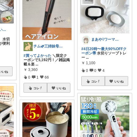
Yana🌿質の高い暮らしのROOM
、水切
まあや⌇ワーママの暮らしとインテリア𓍯
が便利
チム🌿三姉妹母ちゃん
#4日20時〜最大90%OFFク
ーポン🉐
水切りソープトレ
#買ってよかった
＼限定ク
ー
...
ーポンで3,192円！／雑誌掲
￥
1,100
載＆楽
...
￥
3,360
0
0
4
いいね
0
1
66
コレ
いいね
コレ
いいね