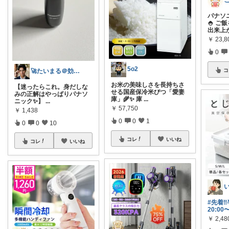
パナソ
🍚 
出来上
￥
23,
0
5o2
🚀たいまる＠効率至上主義のセレクトニキ
コ
お米の美味しさを長持ちさ
【迷ったらこれ。身だしな
せる国産保冷米びつ「愛妻
みの正解はやっぱりパナソ
庫」🌾✨ 庫
...
ニック✨】
...
￥
57,750
￥
1,438
0
0
1
0
0
10
コレ
いいね
コレ
いいね
#先着‼️
20:00
￥
2,4