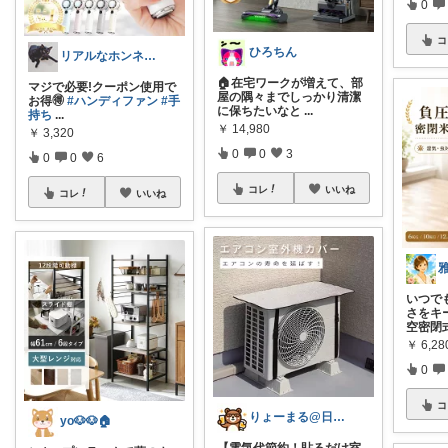
0
コ
ひろちん
リアルなホンネ〜無添加🌷良いモノ好き
🏠在宅ワークが増えて、部
マジで必要!クーポン使用で
屋の隅々までしっかり清潔
お得🉐
#ハンディファン
#手
に保ちたいなと
...
持ち
...
￥
14,980
￥
3,320
0
0
3
0
0
6
コレ
いいね
コレ
いいね
いつで
さをキ
空密閉
￥
6,2
0
コ
りょーまる@日用品×ファッション
yo🐶🐶🏠
【電気代節約！貼るだけ室