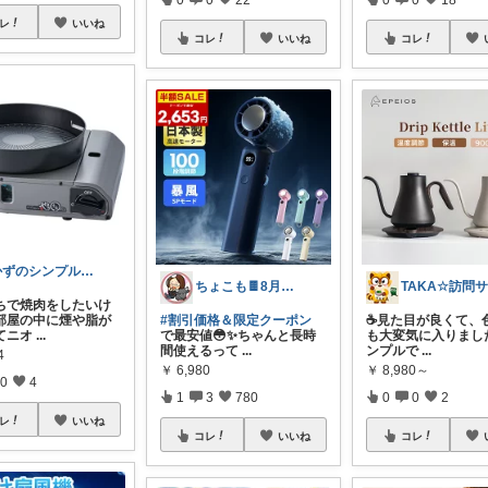
レ
いいね
コレ
いいね
コレ
かずのシンプル生活｜一生モノに出会う場所
ちょこも🍫8月の推し♡お買物メモ
うちで焼肉をしたいけ
部屋の中に煙や脂が
#割引価格＆限定クーポン
☕見た目が良くて、
てニオ
...
で最安値😳✨ちゃんと長時
も大変気に入りました
間使えるって
...
ンプルで
...
4
￥
6,980
￥
8,980～
0
4
1
3
780
0
0
2
レ
いいね
コレ
いいね
コレ