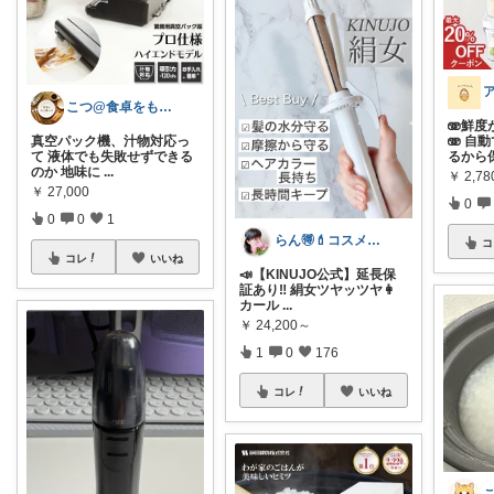
こつ@食卓をもっと楽しく♪
🫨鮮
真空パック機、汁物対応っ
🫨 
て 液体でも失敗せずできる
るから
のか 地味に
...
￥
2,7
￥
27,000
0
0
0
1
らん🉐💄コスメ&ファッション👗✨
コ
コレ
いいね
📣【KINUJO公式】延長保
証あり‼︎ 絹女ツヤッツヤ👩
カール
...
￥
24,200～
1
0
176
コレ
いいね