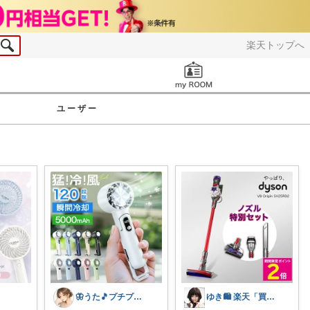
楽天トップへ
お知らせ
ユーザー
🦋うた🎵プチプラでも妥協したくない
ゆき🛍️ 楽天「買ってよかった」を厳選