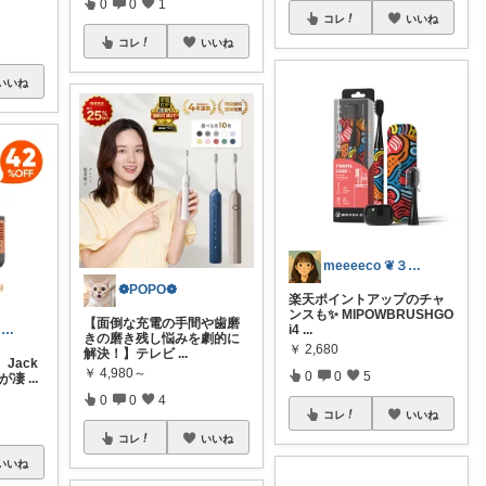
0
0
1
コレ
いいね
コレ
いいね
いいね
meeeeco ❦３児ママ ❦
❁POPO❁
楽天ポイントアップのチャ
ンスも✨ MIPOWBRUSHGO
【面倒な充電の手間や歯磨
MAYA_eyes｜高身長XLゆる暮らし
i4
...
きの磨き残し悩みを劇的に
￥
2,680
解決！】テレビ
...
Jack
￥
4,980～
0
0
5
」が凄
...
0
0
4
コレ
いいね
コレ
いいね
いいね