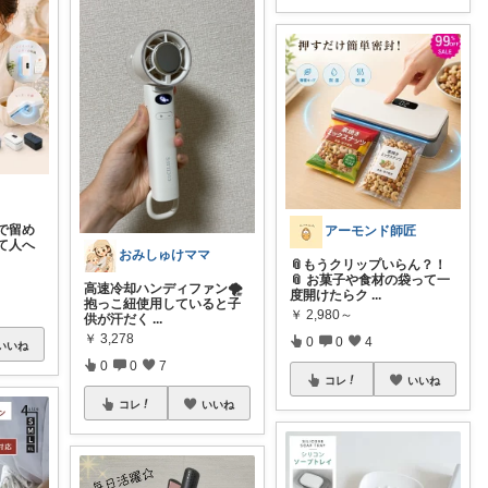
で留め
アーモンド師匠
て人へ
おみしゅけママ
📎もうクリップいらん？！
📎 お菓子や食材の袋って一
高速冷却ハンディファン🌪️
度開けたらク
...
抱っこ紐使用していると子
￥
2,980～
供が汗だく
...
￥
3,278
0
0
4
いいね
0
0
7
コレ
いいね
コレ
いいね