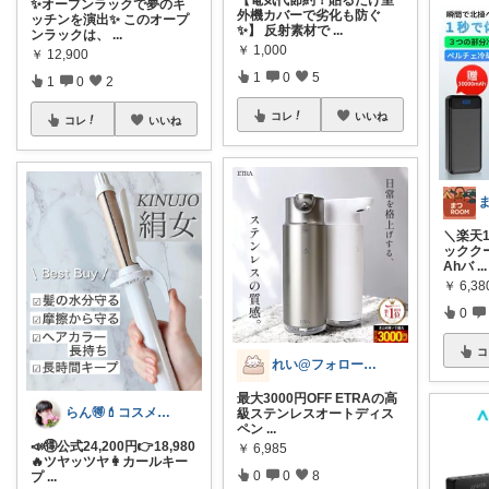
✨オープンラックで夢のキ
外機カバーで劣化も防ぐ
ッチンを演出✨ このオープ
✨】 反射素材で
...
ンラックは、
...
￥
1,000
￥
12,900
1
0
5
1
0
2
コレ
いいね
コレ
いいね
ま
＼楽天
ッククー
Ahバ
...
￥
6,38
0
コ
れい@フォロー＆経由購入感謝です♪
最大3000円OFF ETRAの高
らん🉐💄コスメ&ファッション👗✨
級ステンレスオートディス
ペン
...
📣🉐公式24,200円👉18,980
￥
6,985
🔥ツヤッツヤ👩カールキー
0
0
8
プ
...