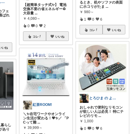
みつき＠暮らしのお気に入り
るとき、机やソファの表面
【超簡単タッチ式✨】 電池
にホコリがたま
...
交換不要の省エネルギー♻️
カフェ
￥
980～
大容量
...
喜ばれ
￥
4,080～
1
0
6
0
0
2
コレ
いいね
コレ
いいね
いいね
とろひま の よろず屋～お得な商品たち～
紅茶ROOM!
おしゃれで便利なリモコン
が欲しい人は必見！ 特にテ
＼✨在宅ワークやオンライ
レビのリモ
...
ン生活が変わる！💖✨／ 「P
￥
1,000
Cって難
...
一人暮らし
￥
39,999～
0
0
6
があり