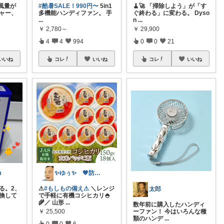
風量が
#酷暑SALE！990円〜
5in1
🧹🚀 「掃除しよう」が「す
ジャー、
多機能ハンディファン。 手
ぐ終わる」に変わる。 Dyso
...
n
...
￥
2,780～
￥
29,900
4
4
994
0
0
21
いいね
コレ
いいね
コレ
いいね
m
✨ゆぅ✨ 🧡防災グッズ強化中🎒♥
る。2、
⚠
#もしもの備え⚠
＼レンジ
太郎
交換して
で手軽に有機コシヒカリ🍚
🌾／ 山形
...
数年前に購入したハンディ
￥
25,500
ーファン！ 今はいろんな種
類のハンデ
...
0
0
6