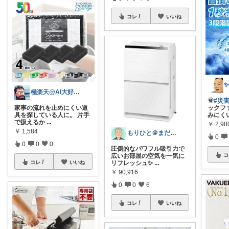
コレ
いいね
極楽天@AI大好きおじさんｗ
🌞
#災害
家事の流れを止めにくい道
ックフ
具を探している人に。 片手
みにく
で扱えるか
...
￥
2,98
￥
1,584
もりひと＠まだまだ役に立つ
0
0
0
0
圧倒的なパワフル吸引力で
コ
広いお部屋の空気を一気に
コレ
いいね
リフレッシュ✨
...
￥
90,916
0
0
6
コレ
いいね