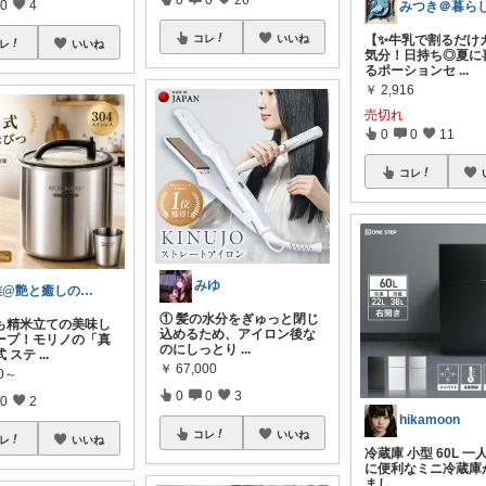
0
4
コレ
いいね
【✨牛乳で割るだけ
レ
いいね
気分！日持ち◎夏に
るポーションセ
...
￥
2,916
売切れ
0
0
11
コレ
みゆ
雅@艶と癒しの開運セカンドライフ
① 髪の水分をぎゅっと閉じ
も精米立ての美味し
込めるため、アイロン後な
ープ！モリノの「真
のにしっとり
...
式 ステ
...
￥
67,000
80～
0
0
3
0
2
hikamoon
コレ
いいね
レ
いいね
冷蔵庫 小型 60L 
に便利なミニ冷蔵庫
まし
...