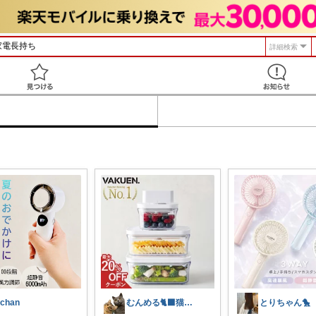
詳細検索
見つける
ichan
むんめる🐈‍⬛猫と快適ライフ🐈朝コレ
とりちゃん🐤