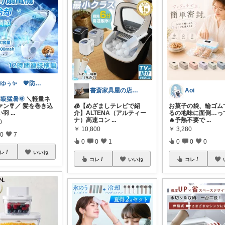
✨ゆぅ✨ 🧡防災グッズ強化中🎒♥
書斎家具屋の店長奥田
Aoi
級猛暑🌞
＼軽量ネ
ァン🎐／ 髪を巻き込
🧊【めざましテレビで紹
お菓子の袋、輪ゴム
い羽
...
介】ALTENA（アルティー
るの地味に面倒…っ
ナ）高速コン
...
🔥予熱不要で
...
0
￥
10,800
￥
3,280
0
7
0
0
1
0
0
0
レ
いいね
コレ
いいね
コレ