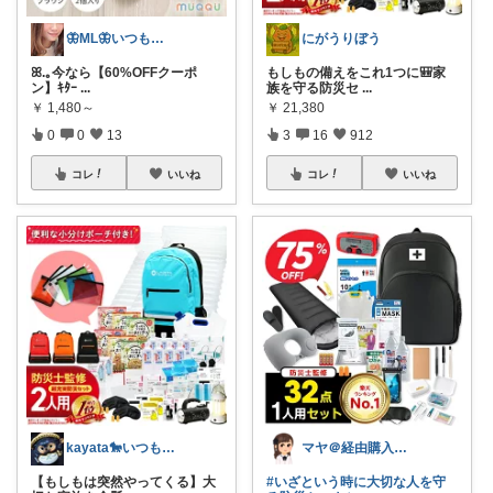
🦋ML🦋いつもありがとう💓
にがうりぼう
ꕤ.｡今なら【60%OFFクーポ
もしもの備えをこれ1つに🎒家
ン】ｷﾀｰ
...
族を守る防災セ
...
￥
1,480～
￥
21,380
0
0
13
3
16
912
コレ
いいね
コレ
いいね
kayata🐎いつもありがとう😊
マヤ＠経由購入に感謝❤️
【もしもは突然やってくる】大
#いざという時に大切な人を守