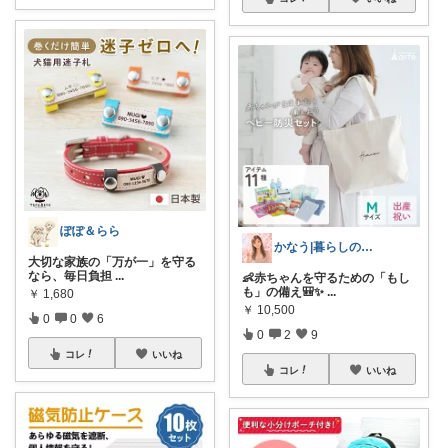
ぽぽ＆らら
かなう|暮らしの記録🌱
大切な家族の「万が一」を守る
なら、毎日負担
...
👶赤ちゃんを守るための「もし
も」の備え🎒✨
...
￥
1,680
￥
10,500
0
0
6
0
2
9
コレ
いいね
コレ
いいね