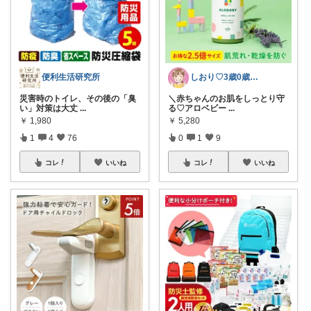
便利生活研究所
しおり♡3歳0歳子育て中
災害時のトイレ、その後の「臭
＼赤ちゃんのお肌をしっとり守
い」対策は大丈
...
る♡アロベビー
...
￥
1,980
￥
5,280
1
4
76
0
1
9
コレ
いいね
コレ
いいね