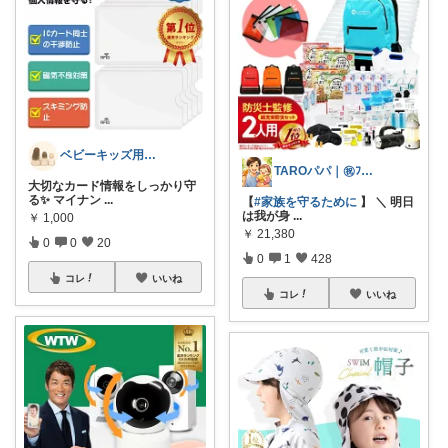
ベビーキッズ用品⭐︎日用品
TAROパパ｜㊗️ﾌｫﾛﾜｰ3.2k人
大切なカード情報をしっかり守
る✨ マイナン
...
【
#家族を守るために
】 ＼ 明日
は我が身
...
￥
1,000
￥
21,380
0
0
20
0
1
428
コレ
いいね
コレ
いいね