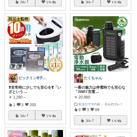
コレ
いいね
コレ
いいね
ピックミン❣️子育てパパママ応援グッズ
たくちゃん
❣️非常時に少しでも安心を❣️「い
一番の魅力は停電時でも安心な
ざという
...
「3WAY充電
...
￥
1,280～
￥
20,980
右まひママの必
...
さんのコレ！
1
3
205
0
3
89
コレ
いいね
コレ
いいね