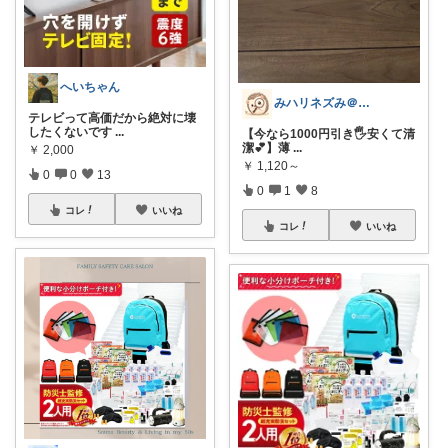
へいちゃん
みハリネズみ＠健康オタク
テレビって高価だから絶対に壊
したくないです
...
【今なら1000円引き🖐️安くて清
潔💕】薄
...
￥
2,000
￥
1,120～
0
0
13
0
1
8
コレ
いいね
コレ
いいね