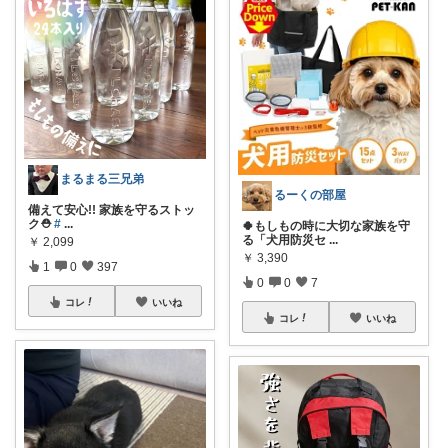
まるまる三兄弟
るーくの部屋
備えて安心!! 家族を守るストッ
ク⛑️
#
...
🍀もしもの時に大切な家族を守
る「犬用防災セ
...
￥
2,099
￥
3,390
1
0
397
0
0
7
コレ
いいね
コレ
いいね