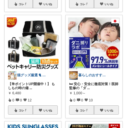
コレ
いいね
コレ
いいね
猫グッズ厳選 🐈 にゃん具市場 🌈
暮らしのおすすめROOM
【🎯ポイントUP開催中！】 も
🛏️ 安心・安全に徹底対策！医師
しもの時の備
...
監修の「ダ
...
￥
6,480
￥
1,000～
0
0
12
0
0
10
コレ
いいね
コレ
いいね