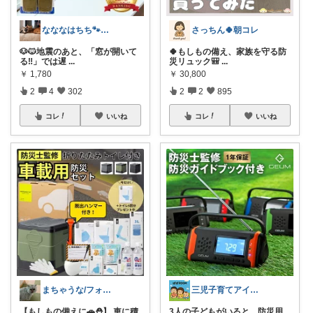
なななはちち🐾猫とおトクと美味しいもの
さっちん🍀朝コレ
🐶🐱地震のあと、「窓が開いて
🍀もしもの備え、家族を守る防
る‼️」では遅
...
災リュック🎒
...
￥
1,780
￥
30,800
2
4
302
2
2
895
コレ
いいね
コレ
いいね
まちゃうな/フォロワー様から購入
三児子育てアイテム
【もしもの備えに🚗⛑️】 車に積
3人の子どもがいると、防災用