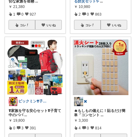
切な家族を命懸
...
る防災セット✨
...
￥
21,380
￥
10,980
1
0
927
2
0
863
コレ
いいね
コレ
いいね
ピックミン❣️子育てパパママ応援グッズ
✖️
❣️家族を守る安心セット❣️子育て
🔥もしもの備えに！貼るだけ簡
中のパパ
...
単「コンセント
...
￥
19,800
￥
3,300
0
3
391
4
0
814