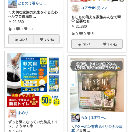
ととのう暮らし50代♥サウナ美容
コアラ🐨1児ママ
＼大切な家族の未来を守る安心
へ✨プロ徹底監
...
もしもの備えを家族みんなで🎒
🤍 必要なも
...
￥
21,380
￥
21,380
0
0
30
0
0
5
コレ
いいね
コレ
いいね
まめり
もな｜3才ワーママ👧🏻🤍お礼プロフ
ずっと気になっていた防災トイ
レ、ようやく準
...
＼
#クーポン有🉐
#オリジナル写
真
／災害
...
￥
4,980