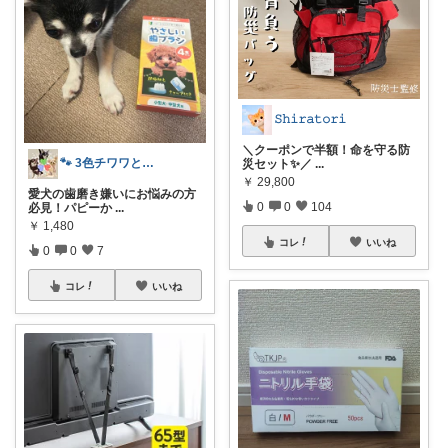
𝚂𝚑𝚒𝚛𝚊𝚝𝚘𝚛𝚒
＼クーポンで半額！命を守る防
🐾 3色チワワと12年｜予防医療で健康
災セット✨／
...
￥
29,800
愛犬の歯磨き嫌いにお悩みの方
0
0
104
必見！パピーか
...
￥
1,480
コレ
いいね
0
0
7
コレ
いいね