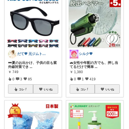
だて💖 元ジムトレーナーママ子育て美容
シルク💖
🕶️夏のお出かけ、子供の目も紫
🚗女性や年配の方でも、押し当
外線対策でき
...
てるだけで簡単
...
￥
749
￥
1,380
0
3
85
0
1
419
コレ
いいね
コレ
いいね