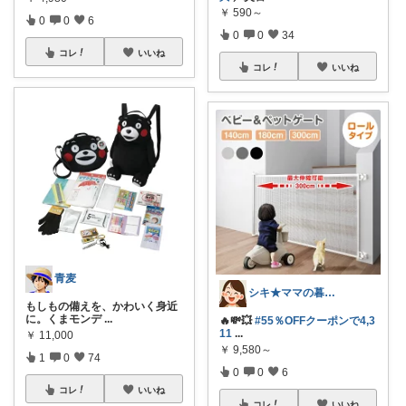
￥
590～
0
0
6
0
0
34
コレ
いいね
コレ
いいね
青麦
シキ★ママの暮らし、キッズ
もしもの備えを、かわいく身近
に。くまモンデ
...
🔥💸💥
#55％OFFクーポンで4,3
11
...
￥
11,000
￥
9,580～
1
0
74
0
0
6
コレ
いいね
コレ
いいね