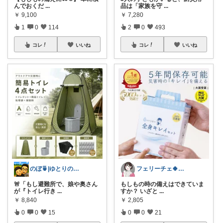
んでおくだ
...
品は「家族を守
...
￥
9,100
￥
7,280
1
0
114
2
0
493
コレ
いいね
コレ
いいね
のぼ🍵|ゆとりのある暮らしをしたいパパ
フェリーチェ🍀いいね購入ありがとう🌸
🚨「もし避難所で、娘や奥さん
もしもの時の備えはできていま
が『トイレ行き
...
すか？ いざと
...
￥
8,840
￥
2,805
0
0
15
0
0
21