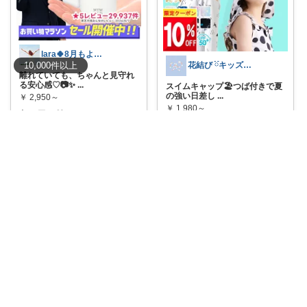
lara🍀8月もよろしく😊✨
10,000
件
以上
花結び ྀིキッズもの多め
離れていても、ちゃんと見守れ
る安心感♡📷✨
...
スイムキャップ🏖️つば付きで夏
の強い日差し
...
￥
2,950～
￥
1,980～
0
1
34
2
0
49
コレ
いいね
コレ
いいね