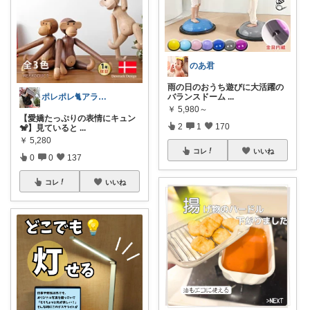
のあ君
雨の日のおうち遊びに大活躍の
ポレポレ🐈アラフィフの可愛い図鑑
バランスドーム
...
￥
5,980～
【愛嬌たっぷりの表情にキュン
2
1
170
🐒】見ていると
...
￥
5,280
コレ
いいね
0
0
137
コレ
いいね