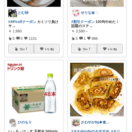
とむ🐱
せりな🎀 ´-
#49%offクーポン
​カミソリ負け
#割引クーポン
100均やめた！
サ
...
話題のステ
...
￥
1,980
￥
3,580～
0
0
1101
5
1
986
コレ
いいね
コレ
いいね
ひのもり
さわやかfig🍀食と暮らしを楽しむ
い・ろ・は・す 天然水 560ml×
#さわやかfigのおすすめ
#オリ