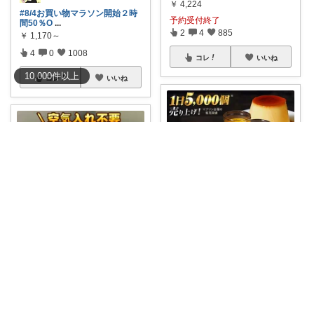
￥
4,224
#8/4お買い物マラソン開始２時
予約受付終了
間50％O
...
2
4
885
￥
1,170～
4
0
1008
コレ
いいね
10,000
件
以上
コレ
いいね
HIMAWARI TABLE🌼
ピックミン❣️子育てパパママ応援グッズ
今日はどのプリンにしよう？🍮
✨ 食べ比べが
...
【10％OFF🉐】❣️空気入れ不要❣️
￥
35,000
🌞
...
0
0
135
￥
9,500～
1
1
233