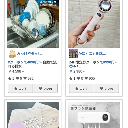
みっけ🌱暮らしとファッション
かにゃにゃ🌼2kids mama
#クーポンで4098円〜
自動で流
24H限定⏰クーポンで
#990円~
れる排水
...
😳🔥
\
...
￥
4,598～
￥
2,980～
1
0
932
1
0
905
コレ
いいね
コレ
いいね