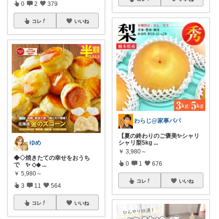
0
2
379
コレ
いいね
わらじ@家事パパ
【夏の終わりのご褒美✨シャリ
ゆめ
シャリ梨5kg
...
￥
3,980～
◆◇焼きたての幸せをおうち
0
1
676
で ✨️ ◇◆
...
￥
5,980～
コレ
いいね
3
11
564
コレ
いいね