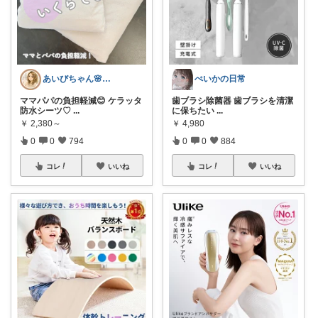
あいびちゃん🌸２児mama
ぺいかの日常
ママパパの負担軽減😊 ケラッタ
歯ブラシ除菌器 歯ブラシを清潔
防水シーツ♡
...
に保ちたい
...
￥
2,380～
￥
4,980
0
0
794
0
0
884
コレ
いいね
コレ
いいね