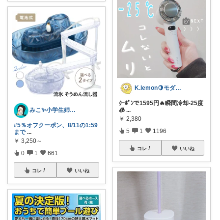
K.lemon🍋モダン+家事楽+🐶
ｸｰﾎﾟﾝで1595円🔥瞬間冷却-25度
みこ✨小学生姉妹の母ちゃん
🧊
...
￥
2,380
#5％オフクーポン、8/11の1:59
5
1
1196
まで
...
￥
3,250～
コレ
いいね
0
1
661
コレ
いいね