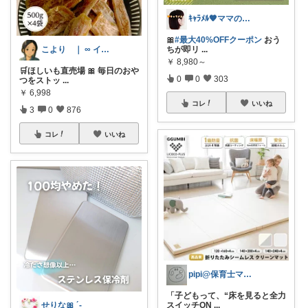
ｷｬﾗﾒﾙ🧡ママのかわいい×ラク育児✼
🎀
#最大40%OFFクーポン
おう
こより ｜ ∞ イヤイライケレ ∞
ちが即リ
...
￥
8,980～
🛒ほしいも直売場 🎀 毎日のおや
0
0
303
つをストッ
...
￥
6,998
コレ
いいね
3
0
876
コレ
いいね
pipi@保育士ママの趣味部屋
「子どもって、“床を見ると全力
せりな🎀 ´-
スイッチON
...