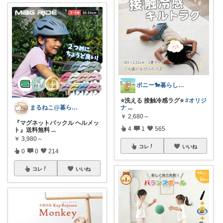
ポニー🐎暮らし快適を目指すパパ
⭐️洗える 接触冷感ラグ⭐️
#オリジ
まるねこ@暮らしと子育て🐈️🌸
ナ
...
￥
2,680～
『マグネットバックル ヘルメッ
4
1
565
ト』送料無料
...
￥
3,980～
コレ
いいね
0
0
214
コレ
いいね