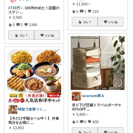
￥
11,500～
#730円～
100均やめた！話題の
0
1
110
ステン
...
￥
2,560
コレ
いいね
5
2
1399
コレ
いいね
rararoom🧸🌷
吊り下げ圧縮トラベルポーチ✨
時短で余裕つくる主婦🍀キッチン
45%OFF
...
￥
3,480～
【今だけ半額セール中！】 外食
0
0
400
気分をお得に
...
￥
13,953
コレ
いいね