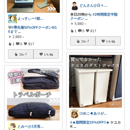
どんさん@日々の生活に彩りを
本日20時から
#2時間限定半額
よっすぃー⌇朝コレ☀楽しい暮らし😇
クーポン
...
￥
5,980～
💡
#🉐先着50%OFFクーポン8/1
1
0
917
0まで
...
￥
2,980～
コレ
いいね
1
0
917
コレ
いいね
けめこ🍀ありがとうございます🤭💕
#🔥期間限定20%OFF!!🔥
ケユカ
とみー@3児母の部屋⭐️
K
...