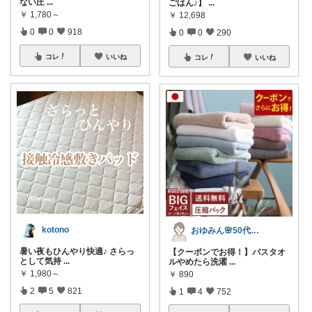
ない圧
...
ごはん♪】
...
￥
1,780～
￥
12,698
0
0
918
0
0
290
コレ
いいね
コレ
いいね
kotono
おゆみん🌸50代からの快適暮らし
暑い夜もひんやり快適♪ さらっ
【クーポンでお得！】バスタオ
として気持
...
ルやめたら洗濯
...
￥
1,980～
￥
890
2
5
821
1
4
752