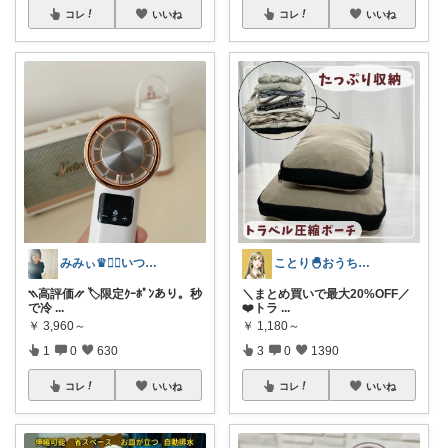
コレ
いいね
コレ
いいね
みみぃ♛👯‍♀️いつもありがとう🎪
ことり🐣おうち時間快適＆UV対策
⳹高評価⳼ 🏷️限定ｸｰﾎﾟﾝあり。秒
＼まとめ買いで最大20%OFF／
で冷
...
❤️トラ
...
￥
3,960～
￥
1,180～
1
0
630
3
0
1390
コレ
いいね
コレ
いいね