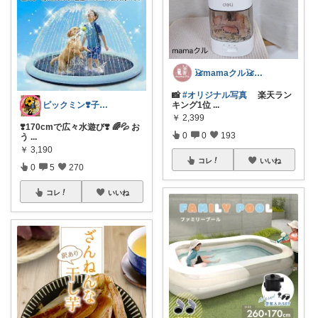
𓃠mamaクル𓃠Thanks🏡
📸
#オリジナル写真
楽天ラン
ピックミン❣️子育てパパママ応援グッズ
キング1位
...
￥
2,399
❣️170cmで広々水遊び❣️ 🌈💦 お
0
0
193
う
...
￥
3,190
コレ
いいね
0
5
270
コレ
いいね