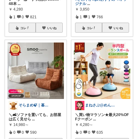
48本
...
ジナル
...
￥
4,280
￥
3,850
1
0
821
1
1
766
コレ
いいね
コレ
いいね
そらまめ🍃｜暮らしの便利グッズ
まねさぶ@めんどくさい→快適
＼🛋️ソファを置いても、お部屋
＼買い物マラソン★最大20%OF
は広く見せら
...
Fクーポン
...
￥
14,980～
￥
4,280～
0
0
590
0
0
635