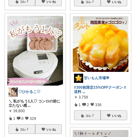
コレ
いいね
コレ
いいね
甘いもん市場🌟
#300枚限定15%OFFクーポン
#
♡ひかるこ♡
送料
...
￥
3,758
＼ 私がもう1人♡ コンロの前に
1
2
336
立たない感
...
￥
39,800
コレ
いいね
1
0
329
コレ
いいね