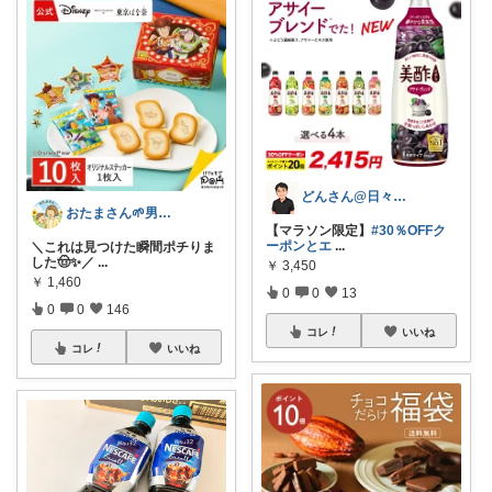
どんさん@日々の生活に彩りを
おたまさん🌱男の子ママ
【マラソン限定】
#30％OFFク
ーポンとエ
...
＼これは見つけた瞬間ポチりま
した🤠✨／
...
￥
3,450
￥
1,460
0
0
13
0
0
146
コレ
いいね
コレ
いいね