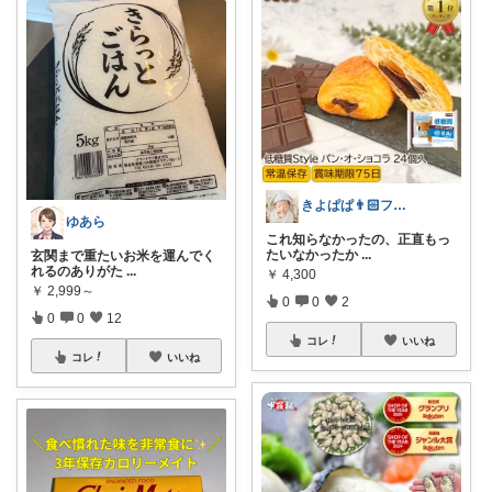
きよぱぱ👨🏻フォロワー様から経由購入
ゆあら
これ知らなかったの、正直もっ
たいなかったか
...
玄関まで重たいお米を運んでく
れるのありがた
...
￥
4,300
￥
2,999～
0
0
2
0
0
12
コレ
いいね
コレ
いいね