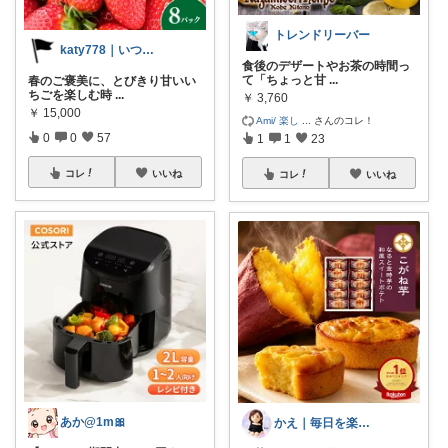
トレンドリーバー
katy778｜いつも有難うございます✨
食後のデザートやお茶の時間っ
て「ちょっと甘
...
春のご褒美に、とびきり甘いい
ちごを楽しむ時
...
￥
3,760
￥
15,000
Ami/ 楽し
...
さんのコレ！
0
0
57
1
1
23
コレ
いいね
コレ
いいね
あか@1m🎀
かえ｜毎日を楽しむ