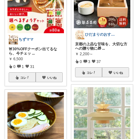
ひだまりのおすすめ
ちずママ
京都の上品な甘味を、大切な方
への贈り物に🎁
...
🚨30%OFFクーポン出てるな
ら、今チェッ
...
￥
2,200～
￥
6,500
0
3
37
0
1
31
コレ
いいね
コレ
いいね