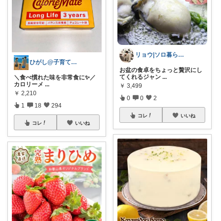
リョウ|ソロ暮らし帖
ひがし@子育て夫婦の役立ちアイテム
お盆の食卓をちょっと贅沢にし
てくれるジャン
...
＼食べ慣れた味を非常食に✨／
カロリーメ
...
￥
3,499
￥
2,210
0
0
2
1
18
294
コレ
いいね
コレ
いいね