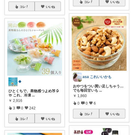
コレ
いいね
コレ
いいね
asa これいいかも
🍀
おやつをつい買い足しちゃう…
でも毎回甘いも
...
ひとくちで、果物感つよめ🍑🥭
🍈 これ、冷凍
...
￥
1,860
￥
2,916
0
0
6
3
0
242
コレ
いいね
コレ
いいね