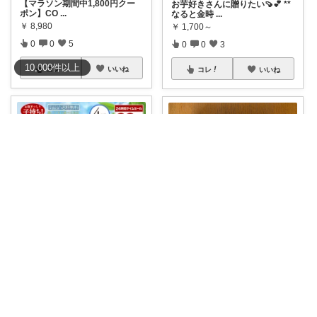
【マラソン期間中1,800円クー
お芋好きさんに贈りたい🍠💕 **
ポン】CO
...
なると金時
...
￥
8,980
￥
1,700～
0
0
5
0
0
3
10,000
件
以上
コレ
いいね
コレ
いいね
あみママ🐈猫に起こされた日は朝コレ派
Yukari
🐟夏休みのおやつ、 今日は「た
🎲甥っ子が小6の時にハマっ
い子ちゃん」
...
て、「欲しい！」
...
￥
1,390
￥
4,050
販売終了
0
0
4