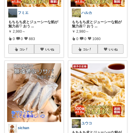
フミエ
ハルカ
もちもち皮とジューシーな餡が
もちもち皮とジューシーな餡が
魅力🥟♡ おう
...
魅力🥟♡ おう
...
￥
2,980～
￥
2,980～
0
0
883
0
0
1080
コレ
いいね
コレ
いいね
ユウコ
sichan
もちもち皮とジューシーな餡が