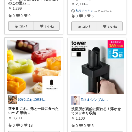
のこの里22
...
￥
2,000～
￥
1,299
💂リチャキン
...
さんのコレ！
0
0
9
0
0
6
コレ
いいね
コレ
いいね
50代ばぁば便利ROOM
Tak🗼シンプルで健康的な暮らし
🍑🍓🍍 これ、孫と一緒に食べた
洗面所が劇的に変わる！浮かせ
い〜💕 果物
...
てスッキリ収納
...
￥
3,700
￥
1,100
0
0
18
0
0
3