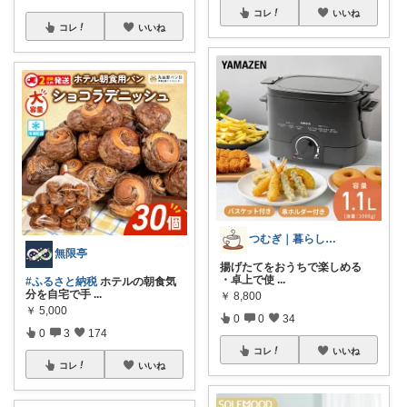
コレ
いいね
コレ
いいね
つむぎ｜暮らしを少し豊かに
無限亭
揚げたてをおうちで楽しめる
・卓上で使
...
#ふるさと納税
ホテルの朝食気
分を自宅で手
...
￥
8,800
￥
5,000
0
0
34
0
3
174
コレ
いいね
コレ
いいね