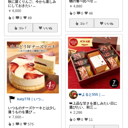
物の食べ比べセ
...
秋に届くりんご、今から楽しみ
にしておきたい
...
￥
4,880
￥
6,000
0
0
46
0
0
49
コレ
いいね
コレ
いいね
👑よると555｜お取り寄せグルメ
katy778｜いつも有難うございます✨
👑上品な甘さを楽しみたい日に
選びたい、和三
...
いつものチーズケーキとは少し
違うものを選び
...
￥
2,286
￥
7,000～
0
0
11
3
0
575