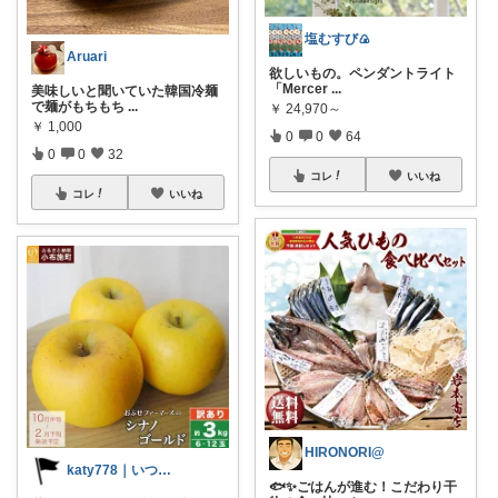
塩むすび🍙
Aruari
欲しいもの。ペンダントライト
「Mercer
...
美味しいと聞いていた韓国冷麺
で麺がもちもち
...
￥
24,970～
￥
1,000
0
0
64
0
0
32
コレ
いいね
コレ
いいね
HIRONORI@
katy778｜いつも有難うございます✨
🐟✨ごはんが進む！こだわり干