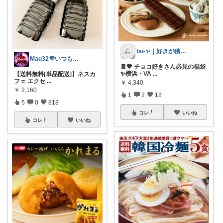
bu-✨｜好きが積もるROOM
Mau32💜いつも有難うございます😊
🍫🤎 チョコ好きさん必見の福袋
✨横浜・VA
...
【送料無料[単品配送]】ネスカ
フェ エクセ
...
￥
4,340
￥
2,160
1
2
18
5
0
818
コレ
いいね
コレ
いいね