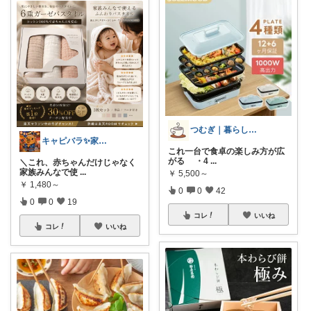
つむぎ｜暮らしを少し豊かに
キャピバラ✨家電開発者のオススメROOM
これ一台で食卓の楽しみ方が広
がる ・4
...
＼これ、赤ちゃんだけじゃなく
家族みんなで使
...
￥
5,500～
￥
1,480～
0
0
42
0
0
19
コレ
いいね
コレ
いいね