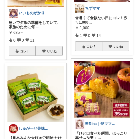
ちずママ
いいものがかり
🌞暑くて食欲ない日にコレ！🍜
＼1,000
...
急いで夕飯の準備をしていて、
家族のために何
...
￥
1,000
￥
685～
1
0
14
0
0
11
コレ
いいね
コレ
いいね
🌸Rina｜🩵ママ必見アイテム🩵
しゅがー@美味しいスイーツや雑貨紹介
「ひと口食べた瞬間、ほっこり
幸せ…🍠🤎」
...
【🍫🎍みんな大好き♡明治 たけ