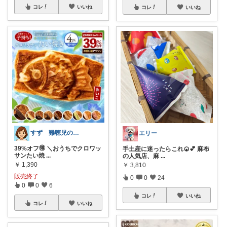
コレ
いいね
コレ
いいね
すず 難聴児のママ🦻
エリー
39%オフ🉐 ＼おうちでクロワッ
手土産に迷ったらこれ🍘💕 麻布
サンたい焼
...
の人気店、麻
...
￥
1,390
￥
3,810
販売終了
0
0
24
0
0
6
コレ
いいね
コレ
いいね