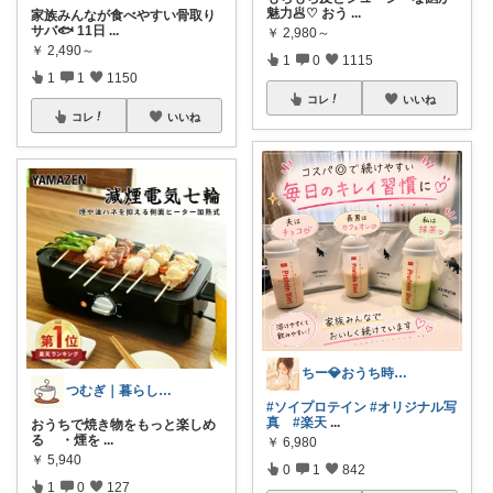
魅力🥟♡ おう
...
家族みんなが食べやすい骨取り
サバ🐟 11日
...
￥
2,980～
￥
2,490～
1
0
1115
1
1
1150
コレ
いいね
コレ
いいね
ちー💎おうち時間と整える暮らし🏠
つむぎ｜暮らしを少し豊かに
#ソイプロテイン
#オリジナル写
真
#楽天
...
おうちで焼き物をもっと楽しめ
る ・煙を
...
￥
6,980
￥
5,940
0
1
842
1
0
127