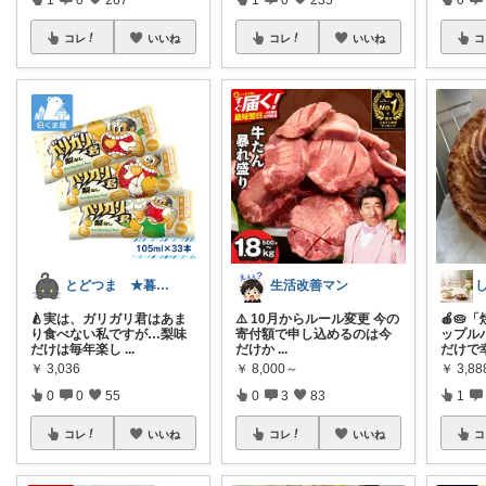
コレ
いいね
コレ
いいね
コ
とどつま ★暮らしに安心と少しの発見を★
生活改善マン
🍐実は、ガリガリ君はあま
⚠️ 10月からルール変更 今の
🍎🥧
り食べない私ですが…梨味
寄付額で申し込めるのは今
ップル
だけは毎年楽し
...
だけか
...
だけで
￥
3,036
￥
8,000～
￥
3,88
0
0
55
0
3
83
1
コレ
いいね
コレ
いいね
コ