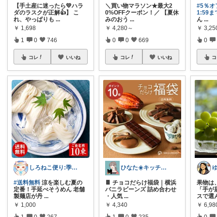
【手土産に迷ったら💛ハラ
＼買い物マラソン★最大2
#5％オ
ダのラスクが正解👍】 こ
0%OFFクーポン！／ 【夏休
1:59
れ、やっぱりも
...
みのおう
...
ん
...
￥
1,698
￥
4,280～
￥
3,2
1
0
746
0
0
669
0
コレ
いいね
コレ
いいね
コ
しろねこ便り:季節のおすすめ
ひなた☀️キッチン✿暮らし✿美容
#送料無料
涼を楽しむ夏の
🍫 チョコだらけ福袋｜横浜
果物は
定番！手延べそうめん 老舗
バニラビーンズ 詰め合わせ
「手が
製麺店が丹
...
・人気
...
スで選
￥
1,000
￥
4,340
￥
6,98
1
0
267
1
0
235
0