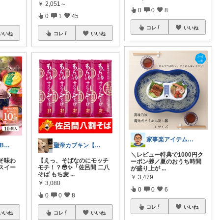
￥
2,051～
0
0
8
0
1
45
コレ
いいね
いいね
コレ
いいね
家事楽アイテム・お得情報大好き子育てパパ
HIMAWARI TABLE🌼
聖帝カブキン【北海道を推す者】
＼レビュー特典で1000円ク
そ味わ
【えっ、そばなのにモッチ
ーポン🎁／夏のおうち時間
スイー
モチ！？😳✨「佐呂間 二八
が盛り上が
...
そば もち麦
...
￥
3,479
￥
3,080
0
0
6
0
0
8
コレ
いいね
いいね
コレ
いいね