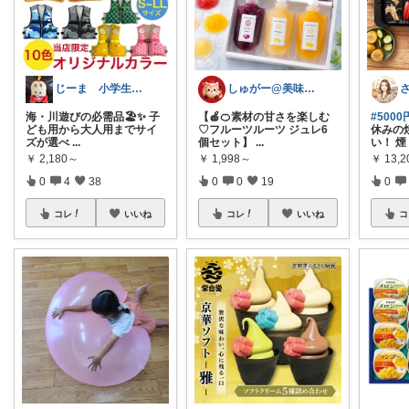
じーま 小学生男子2人の40代パパ
しゅがー@美味しいスイーツや雑貨紹介
海・川遊びの必需品🏖️✨ 子
【🍎🍊素材の甘さを楽しむ
#500
ども用から大人用までサイ
♡フルーツルーツ ジュレ6
休みの
ズが選べ
...
個セット】
...
い！ 煙
￥
2,180～
￥
1,998～
￥
13,2
0
4
38
0
0
19
0
コレ
いいね
コレ
いいね
コ