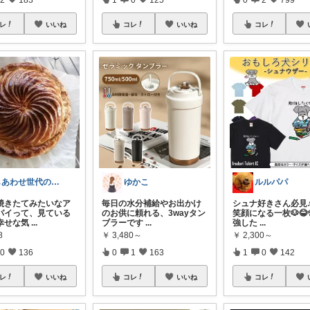
レ
いいね
コレ
いいね
コレ
しあわせ世代のおすすめ便
ゆかこ
ルルパパ
「焼きたてみたいなア
毎日の水分補給やお出かけ
シュナ好きさん必見♪
パイって、見ている
のお供に頼れる、3wayタン
笑顔になる一枚🐶😂
幸せな気
...
ブラーです
...
強した
...
8
￥
3,480～
￥
2,300～
0
136
0
1
163
1
0
142
レ
いいね
コレ
いいね
コレ