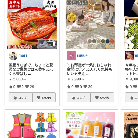
mars
suuu⭐︎
国産うなぎで、ちょっと贅
＼お部屋が一気におしゃれ
今年もこ
沢なご褒美ごはん😍✨ ふっ
空間に♡／ ふんわり気持ち
毎年人
くら香ばし
...
いい✨洗え
...
ット✨
.
￥
5,800～
￥
2,990～
￥
9,0
0
2
29
0
0
39
0
コレ
いいね
コレ
いいね
コ