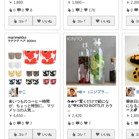
￥
1,880
￥
1,980～
￥
2,3
0
0
8
1
2
176
0
コレ
いいね
コレ
いいね
コ
かこ
niji＋（ニジプラス）感謝しています
🌼いつものコーヒー時間
☕🫖✨“置くだけで絵にな
💟休
が、ちょっと特別に。 マリ
る”💛KINTO BOTTLIT カラ
になる
メッコの人気
...
...
ーヌ
￥
4,650～
￥
2,420
￥
1,85
0
0
7
0
0
7
1
コレ
いいね
コレ
いいね
コ