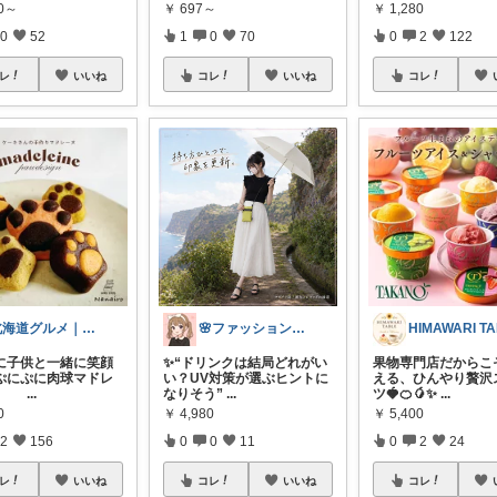
00～
￥
697～
￥
1,280
0
52
1
0
70
0
2
122
レ
いいね
コレ
いいね
コレ
北海道グルメ｜まさ
🌸ファッションハナコの可愛さラボ🌸
日に子供と一緒に笑顔
✨“ドリンクは結局どれがい
果物専門店だからこ
ぷにぷに肉球マドレ
い？UV対策が選ぶヒントに
える、ひんやり贅沢
🌈
...
なりそう”
...
ツ🍓🍊🥭✨
...
0
￥
4,980
￥
5,400
2
156
0
0
11
0
2
24
レ
いいね
コレ
いいね
コレ