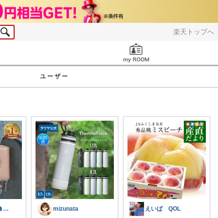
楽天トップへ
お知らせ
ユーザー
ラク家族ラボ🏠️30代子育てパパルーム
mizunata
えいば QOL