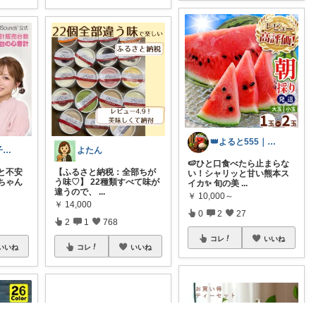
👑よると555｜お取り寄せグルメ
おからっと@子育てに余裕を✨
よたん
🍉ひと口食べたら止まらな
と不安
【ふるさと納税：全部ちが
い！シャリッと甘い熊本ス
ちゃん
う味♡】 22種類すべて味が
イカ✨ 旬の美
...
違うので、
...
￥
10,000～
￥
14,000
0
2
27
2
1
768
コレ
いいね
いいね
コレ
いいね