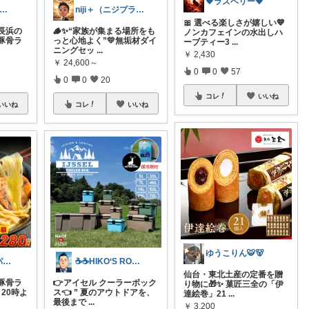
💗ラズベリー💗
光莉8@無期限休止中。
niji＋（ニジプラス）感謝しています
🎀 選べる楽しさが嬉しい💙
長浜の
🪵✨“家族が集まる場所をも
ノンカフェインの水出しハ
豚骨ラ
っと心地よく”💛無垢材ダイ
ーブティー3
...
ニングセッ
...
￥
2,430
￥
24,600～
0
0
57
0
0
20
コレ
いいね
いいね
コレ
いいね
ゆうこりん🐯🐻
悩み解決ゆうパパroom
☕☕HIKO‘S ROOM☕☕
仙台・東北土産の定番を贈
豚骨ラ
👉アイセル クーラーボック
り物に🎁✨ 菓匠三全の「伊
 20時よ
ス👈 ” 夏のアウトドアを、
達絵巻」21
...
最後まで
...
￥
3,200