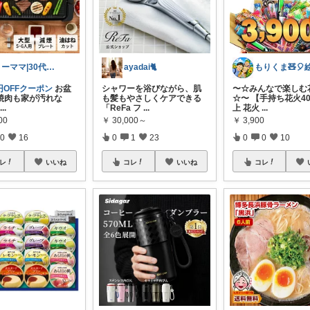
さーママ|30代小2女児ママ🎀
ayadai🐈
0円OFFクーポン
お盆
シャワーを浴びながら、肌
〜☆みんなで楽しむ
焼肉も家が汚れな
も髪もやさしくケアできる
☆〜 【手持ち花火4
...
「ReFa フ
...
上 花火
...
00
￥
30,000～
￥
3,900
0
16
0
1
23
0
0
10
レ
いいね
コレ
いいね
コレ