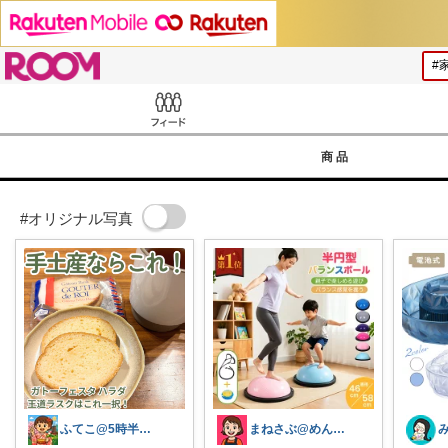
ROOM
Feed
商品
#オリジナル写真
ふてこ@5時半頃ｺﾚ/京都のｲｲもの🍵
まねさぶ@めんどくさい→快適