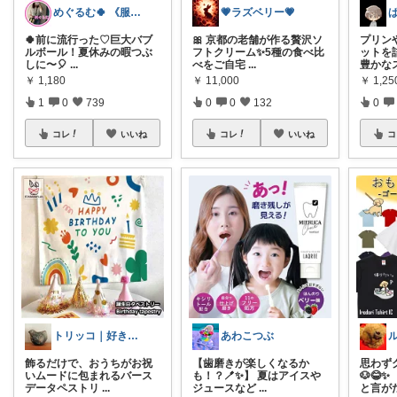
めぐるむ🍀 《服と暮らし》朝コレ
💗ラズベリー💗
🍀前に流行った♡巨大バブ
🎀 京都の老舗が作る贅沢ソ
プリン
ルボール！夏休みの暇つぶ
フトクリーム✨5種の食べ比
ットを
しに〜🎈
...
べをご自宅
...
豊かな
￥
1,180
￥
11,000
￥
1,25
1
0
739
0
0
132
0
コレ
いいね
コレ
いいね
コ
トリッコ｜好きな雑貨・インテリア
あわこつぶ
飾るだけで、おうちがお祝
【歯磨きが楽しくなるか
思わず
いムードに包まれるバース
も！？🪥✨】 夏はアイスや
🐶😂
データペストリ
...
ジュースなど
...
と言が