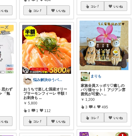
コレ
いいね
いいね
コレ
いいね
まりも
悩み解決ゆうパパroom
家族全員スッポリ♡癒しの
 思わず
おうちで楽しむ国産オリー
バリ猫セット！ アジアン雰
✨ 「勉
ブサーモンフィーレ 半額！
囲気が可愛い
...
お刺身も
...
￥
1,200
￥
5,800
3
4
495
0
1
112
コレ
いいね
いいね
コレ
いいね