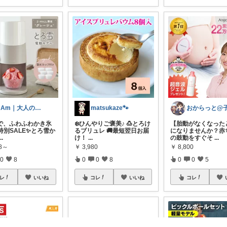
mAm｜大人のご褒美セレクト
matsukaze🐾
で、ふわふわかき氷
❄️ひんやりご褒美♪ 🍮とろけ
【胎動がなくなった
【特別SALE✨とろ雪か
るブリュレ 🚚最短翌日お届
になりませんか？赤
...
け！
...
の鼓動をすぐそ
...
78～
￥
3,980
￥
8,800
0
8
0
0
8
0
0
5
レ
いいね
コレ
いいね
コレ