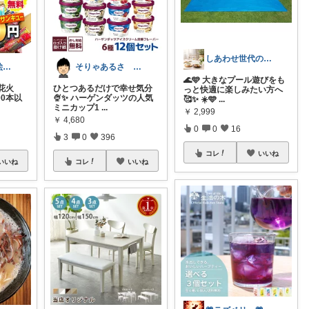
しあわせ世代のおすすめ便
もりくま🧸🎈絵本・スイーツ・酒他🙇
そりゃあるさ X@soryaarusa
🌊🩵 大きなプール遊びをも
花火
ひとつあるだけで幸せ気分
っと快適に楽しみたい方へ
00本以
🍨✨ ハーゲンダッツの人気
🥰✨ ☀️🩵
...
ミニカップ1
...
￥
2,999
￥
4,680
0
0
16
3
0
396
コレ
いいね
いいね
コレ
いいね