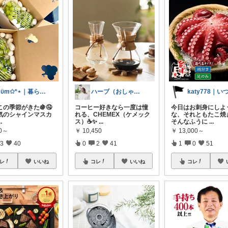
mϋm✩*⋆｜暮らしに寄り添うもの
ハーブ（おしゃれに楽したい主婦）
の季節がきた🍇🤤
コーヒー好きなら一度は憧
今日はお刺身にしよ
気のシャインマスカ
れる、CHEMEX（ケメック
な、それともたこ焼き
..
ス）☕✨
...
そんなふうに
...
00～
￥
10,450
￥
13,000～
3
40
0
2
41
1
0
51
レ
いいね
コレ
いいね
コレ