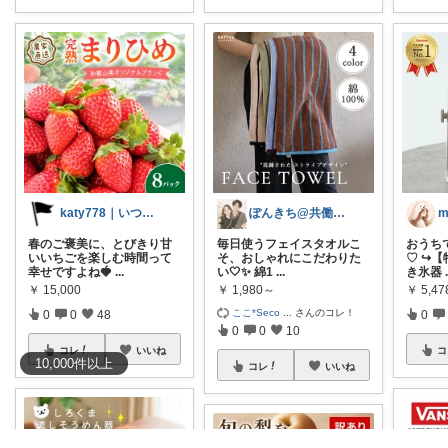
katy778｜いつも有難うございます✨
ぽんきち@共働き20代夫婦
春のご褒美に、とびきり甘
毎日使うフェイスタオルこ
おうち
いいちごを楽しむ時間って
そ、おしゃれにこだわりた
♡ ↪︎
幸せですよね🍓
...
い🤍✨ 綿1
...
き氷器
￥
15,000
￥
1,980～
￥
5,4
ここ*Seco
...
さんのコレ！
0
0
48
0
0
0
10
コレ
いいね
コ
10,000
件
以上
コレ
いいね