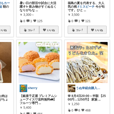
鍵もカー
暑い日の部活や試合に大活
福島の夏を代表する、大人
短
朝の
躍🥤✨ 飲み物がすぐぬるく
気の桃
#ミスピーチ
今が旬
なりがちな
...
です。ひと
...
￥
3,300～
￥
3,500
0
1
125
0
1
121
いいね
コレ
いいね
コレ
いいね
sherry
うぬ🌸経由購入ありがとです🙇‍♀️
お肉は
【銀座千疋屋 プレミアムシ
🌸 8月4日20:00～半額 【25
がちょ
ューアイス🤍送料無料🚛】
00円→1250円】 家族
...
フルーツ専門
...
￥
1,250
￥
5,400
0
6
468
0
1
484