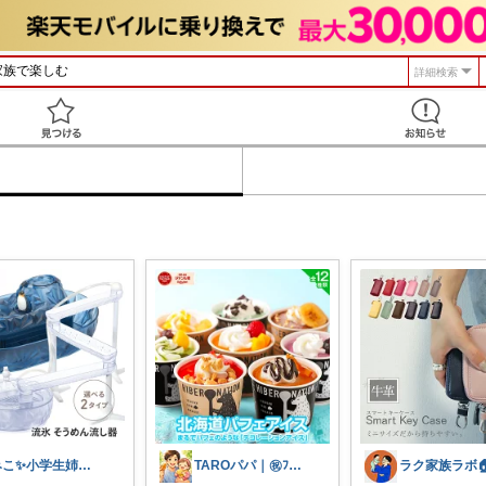
詳細検索
見つける
みこ✨小学生姉妹の母ちゃん
TAROパパ｜㊗️ﾌｫﾛﾜｰ3.2k人