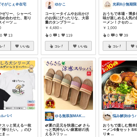
ぱそがじぇ＠在宅
ゆかこ
やゼリー、シャーベ
コーヒータイムやお出かけ
おうちで本場・博多
詰め合わせた、彩り
のお供にぴったりな、大容
味が楽しめる人気の
スイーツ
...
量のタンブラー
...
ーメン！クセの
...
0
￥
4,480～
￥
1,000
0
13
0
1
119
0
0
39
レ
いいね
コレ
いいね
コレ
ルルパパ
ゆる無添加MAKO🍚療養中🍅
クスッと笑える一枚
🌿夏の足元を快適に🌿 さら
おうちで楽しむ熊本
✨ 「帰りたい。」のひ
っと気持ちいい麻素材の洗
ーメン6食セット 8/4
たま
...
えるスリッ
...
り★
...