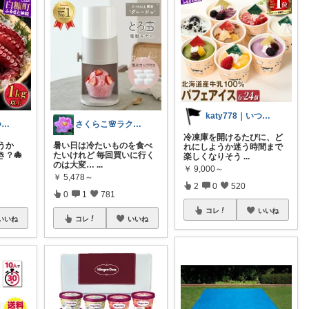
katy778｜いつも有難うございます✨
katy778｜いつも有難うございます✨
さくらこ🌸ラクする暮らしnote
冷凍庫を開けるたびに、ど
うか
暑い日は冷たいものを食べ
れにしようか迷う時間まで
？🐙
たいけれど 毎回買いに行く
楽しくなりそう
...
のは大変…
...
￥
9,000～
￥
5,478～
2
0
520
0
1
781
コレ
いいね
いいね
コレ
いいね