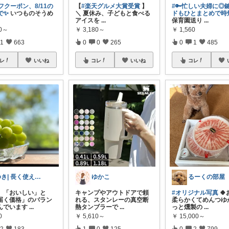
フクーポン、8/11の
【
#楽天グルメ大賞受賞
】
#🔑忙しい夫婦に◎
まで✨
いつものそうめ
＼ 夏休み、子どもと食べる
ドもひとまとめで時
アイスを
...
保育園送り
...
50～
￥
3,180～
￥
1,560
1
663
0
0
265
0
1
485
レ
いいね
コレ
いいね
コレ
ゆき| 長く使える暮らし
ゆかこ
るーくの部屋
、「おいしい」と
キャンプやアウトドアで頼
#オリジナル写真
🍀
届く価格」のバラン
れる、スタンレーの真空断
柔らかくてめんつゆ
んでいます
...
熱タンブラーで
...
っと燻製の
...
0
￥
5,610～
￥
15,000～
2
183
1
0
125
0
2
799