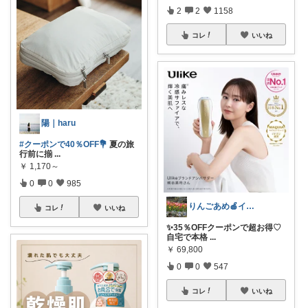
2
2
1158
コレ
いいね
陽｜haru
#クーポンで40％OFF💐
夏の旅
行前に揃
...
￥
1,170～
0
0
985
りんごあめ🍎インテリア雑貨🫧🌿
コレ
いいね
✨35％OFFクーポンで超お得♡
自宅で本格
...
￥
69,800
0
0
547
コレ
いいね