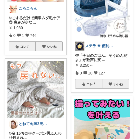
ころころん
✨こするだけで簡単ムダ毛ケア
😊 痛みが少な
...
￥
1,980
0
1
746
ステラ 🌟 便利グッズと素敵なアイテム
コレ
いいね
🍉「今日のごはん、そうめんだ
よ」が歓声に変
...
￥
3,250～
0
10
127
コレ
いいね
とねてぬ🌸2児ママ✿毎日をラク&快適に
✨🌸 15％OFFクーポン🉐ふんわ
り包まれ
...