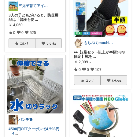
三児子育てアイテム
3人の子どもがいると、防災用
品は「普段も使
...
￥
4,060
0
0
525
もちぷくmochipuku☘️7日感謝
コレ
いいね
👀【2足セット以上が半額✨8/8
限定】靴を
...
￥
2,099～
0
0
107
コレ
いいね
パンチ🐕
#500円OFFクーポンで4,598円
→4
...