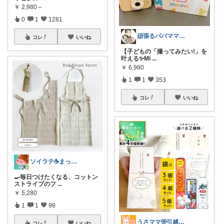
￥
2,980～
0
1
1281
頑張るパパママ応援隊@育児・子供用品紹介
コレ
いいね
【子どもの「撮ってみたい!」を
叶える✨Mi
...
￥
6,980
1
1
353
コレ
いいね
ソイラテ☕️まっすー暮らしを飾るROOM
🍳毎日つけたくなる、コットン
ストライプのフ
...
￥
5,280
1
1
98
うさママ🏵️引越ギフト&ごみ箱＆収納
コレ
いいね