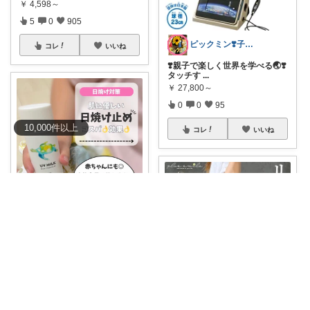
￥
4,598～
5
0
905
ピックミン❣️子育てパパママ応援グッズ
コレ
いいね
❣️親子で楽しく世界を学べる🌏❣️
タッチす
...
￥
27,800～
0
0
95
10,000
件
以上
コレ
いいね
りか┊小学生2人4人家族2LDK暮らし
効果◎新生児も使える✨肌にも
地球にも優しい
...
￥
2,420
2
2
857
yuki🌼
コレ
いいね