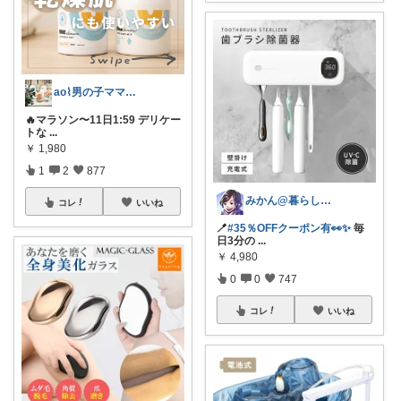
ao⌇男の子ママの暮らし
🔥マラソン〜11日1:59 デリケー
トな
...
￥
1,980
1
2
877
みかん@暮らしのもの／暑さ対策に全力⛱️
コレ
いいね
🪥
#35％OFFクーポン有👀✨
毎
日3分の
...
￥
4,980
0
0
747
コレ
いいね