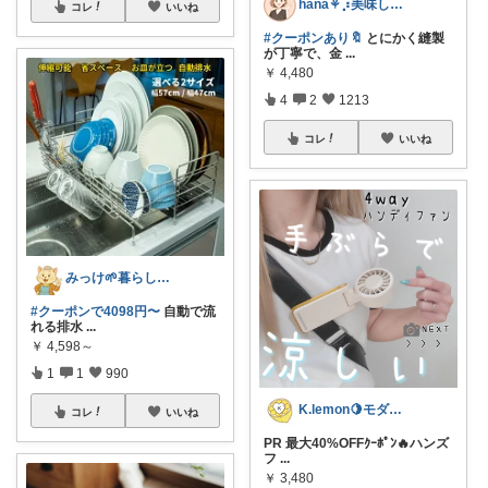
hana‎‎⚘⡱美味しい暮らし🤍𐙚
コレ
いいね
#クーポンあり🔖
とにかく縫製
が丁寧で、金
...
￥
4,480
4
2
1213
コレ
いいね
みっけ🌱暮らしとファッション
#クーポンで4098円〜
自動で流
れる排水
...
￥
4,598～
1
1
990
K.lemon🍋モダン+家事楽+🐶
コレ
いいね
PR 最大40%OFFｸｰﾎﾟﾝ🔥ハンズ
フ
...
￥
3,480