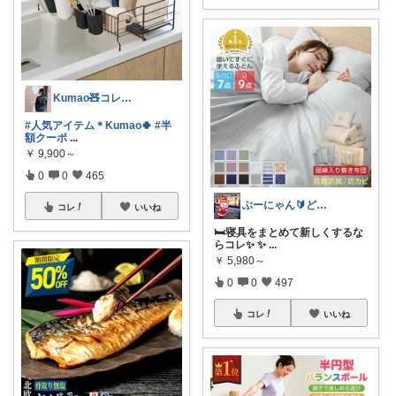
Kumao🧸コレクションみてね✨
#人気アイテム＊Kumao🍀
#半
額クーポ
...
￥
9,900～
0
0
465
ぶーにゃん🔰どうしたら売れるかな😭
コレ
いいね
🛏️寝具をまとめて新しくするな
らコレ✨ ✨
...
￥
5,980～
0
0
497
コレ
いいね