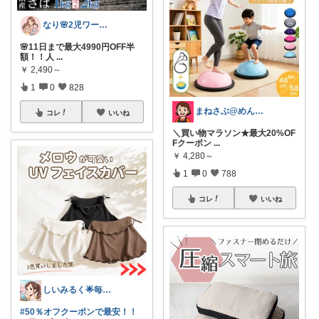
なり🌸2児ワーママの楽しい暮らし
🌸11日まで最大4990円OFF半
額！！人
...
￥
2,490～
1
0
828
まねさぶ@めんどくさい→快適
コレ
いいね
＼買い物マラソン★最大20%OF
Fクーポン
...
￥
4,280～
1
0
788
コレ
いいね
しいみるく🌟毎日全力投稿🌟
#50％オフクーポンで最安！！