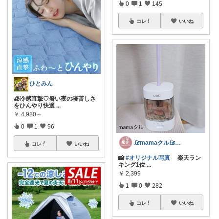
0
1
145
コレ
いいね
ひとみん
🧊冷感直撃♡暑い夜の寝苦しさ
をひんやり快適
...
￥
4,980～
0
1
96
𓃠mamaクル𓃠Thanks🏡
コレ
いいね
📸
#オリジナル写真
楽天ラン
キング1位
...
￥
2,399
1
0
282
コレ
いいね