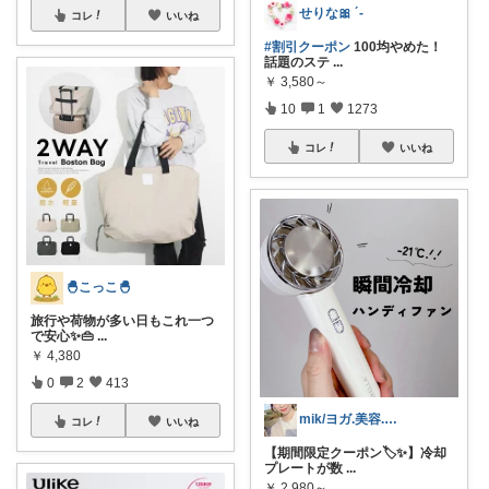
せりな🎀 ´-
コレ
いいね
#割引クーポン
100均やめた！
話題のステ
...
￥
3,580～
10
1
1273
コレ
いいね
🐣こっこ🐣
旅行や荷物が多い日もこれ一つ
で安心✨👜
...
￥
4,380
0
2
413
mik/ヨガ.美容.ファッション𓂃.✿
コレ
いいね
【期間限定クーポン🏷️✨】冷却
プレートが数
...
￥
2,980～