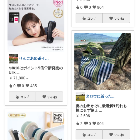
0
0
904
コレ
いいね
りんごあめ🍎インテリア雑貨🫧🌿
✨8/10はポイント5倍♡新発売の
Ulik
...
￥
71,800～
0
0
485
タロウに首ったけ🌞朝コレ
コレ
いいね
夏のお出かけに最適解❣️汚れも
気にせず使え
...
￥
2,596
2
0
904
コレ
いいね