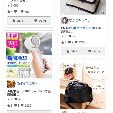
フェイスカ
...
￥
1,680
4
0
752
ながと🌷ラクしてときめく暮らし
コレ
いいね
PR🌷
#先着クーポンで10%OFF
旅行に
...
￥
1,180～
1
2
1200
コレ
いいね
꧁ポイマニ꧂
🔥衝撃セール980円～‼️SNSで話
題沸騰
...
￥
2,780～
3
3
1329