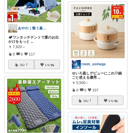
あやの｜整う暮らしROOM
🏕️ワンタッチテントで夏のお出
かけをもっと
...
￥
7,920～
0
0
117
room_asinaga
コレ
いいね
せいろ蒸しデビューにこれ🤍鍋
ごと使える優秀
...
￥
5,500～
0
0
107
コレ
いいね