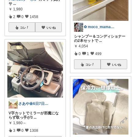
サ
...
￥
1,980
2
0
1458
✿ moco_mama_life ✿
コレ
いいね
シャンプー＆コンディショナー
の2本セットで
...
￥
4,054
0
1
499
コレ
いいね
さあや🌼6日7日有難うございます
V字カットでミラーが邪魔にな
らず取っ手が3
...
￥
1,980～
3
0
1308