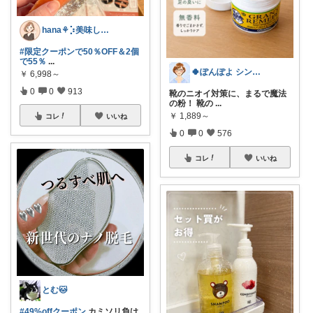
hana‎‎⚘⡱美味しい暮らし🤍𐙚
#限定クーポンで50％OFF＆2個
で55％
...
🍀ぽんぽよ シンプル時短ライフ🍀
￥
6,998～
0
0
913
靴のニオイ対策に、まるで魔法
の粉！ 靴の
...
￥
1,889～
コレ
いいね
0
0
576
コレ
いいね
とむ🐱
#49%offクーポン
​カミソリ負け