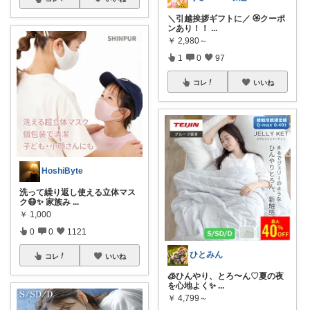
＼引越挨拶ギフトに／ 🏵️クーポ
ンあり！！
...
￥
2,980～
1
0
97
コレ
いいね
HoshiByte
洗って繰り返し使える立体マス
ク😷✨ 家族み
...
￥
1,000
0
0
1121
ひとみん
コレ
いいね
🧊ひんやり、とろ〜ん♡夏の夜
を心地よく✨
...
￥
4,799～