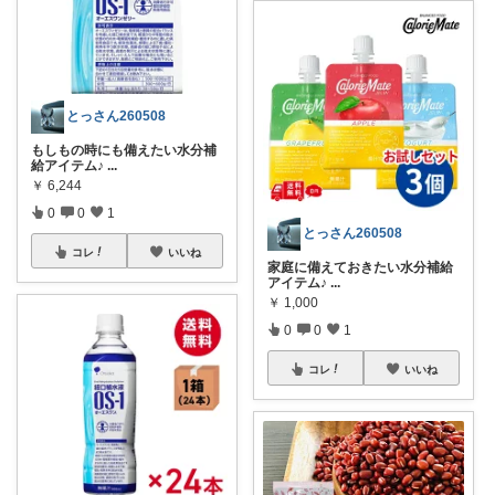
とっさん260508
もしもの時にも備えたい水分補
給アイテム♪
...
￥
6,244
0
0
1
とっさん260508
コレ
いいね
家庭に備えておきたい水分補給
アイテム♪
...
￥
1,000
0
0
1
コレ
いいね