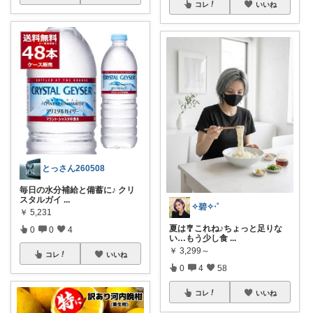
コレ
いいね
とっさん260508
毎日の水分補給と備蓄に♪ クリ
スタルガイ
...
✧碧✧‧˚
￥
5,231
夏は🎐これね♪ちょっと足りな
0
0
4
い…もう少し食
...
￥
3,299～
コレ
いいね
0
4
58
コレ
いいね