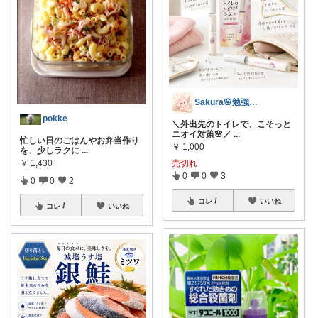
Sakura🌸勉強と暮らし愛用品
pokke
＼外出先のトイレで、こそっと
ニオイ対策🌸／
...
忙しい日のごはんやお弁当作り
￥
1,000
を、少しラクに
...
売切れ
￥
1,430
0
0
3
0
0
2
コレ
いいね
コレ
いいね