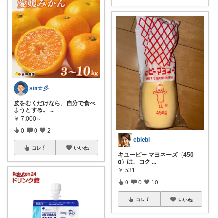
sin☆彡
皮をむくだけなら、自分で食べ
ようとする。
...
￥
7,000～
0
0
2
ebiebi
コレ
いいね
キユーピー マヨネーズ（450
g）は、コク
...
￥
531
0
0
10
コレ
いいね