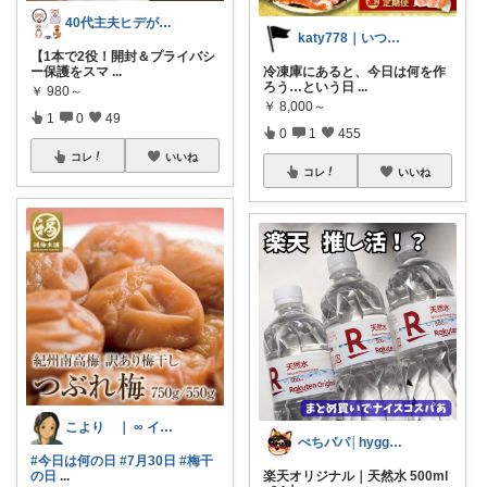
40代主夫ヒデが選ぶ暮らしの逸品
katy778｜いつも有難うございます✨
【1本で2役！開封＆プライバシ
ー保護をスマ
...
冷凍庫にあると、今日は何を作
ろう…という日
...
￥
980～
￥
8,000～
1
0
49
0
1
455
コレ
いいね
コレ
いいね
こより ｜ ∞ イヤイライケレ ∞
ぺちパパ│hyggeにコレいいね🌿
#今日は何の日
#7月30日
#梅干
の日
...
楽天オリジナル｜天然水 500ml