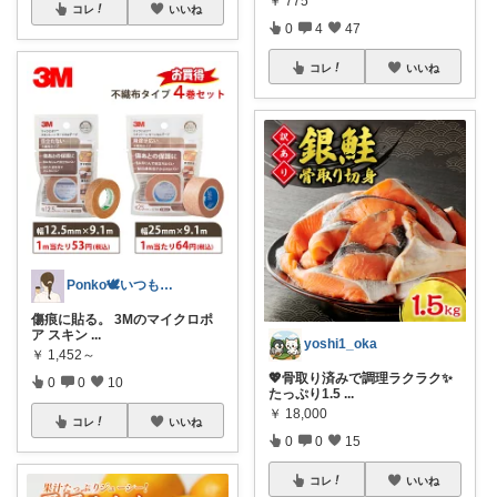
￥
775
コレ
いいね
0
4
47
コレ
いいね
Ponko🕊️いつもお立寄り感謝です♡
傷痕に貼る。 3Mのマイクロポ
ア スキン
...
yoshi1_oka
￥
1,452～
💖骨取り済みで調理ラクラク✨
0
0
10
たっぷり1.5
...
￥
18,000
コレ
いいね
0
0
15
コレ
いいね