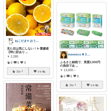
ねこだま✨ おうち時間充実ROOM🐾
見た目は気にしない！✨ 愛媛産
【特に訳あり
...
meeeeco ❦３児ママ ❦
￥
2,280
ふるさと納税で、実質2,000円
0
0
3
の負担であ
...
￥
13,000～
コレ
いいね
0
0
6
コレ
いいね