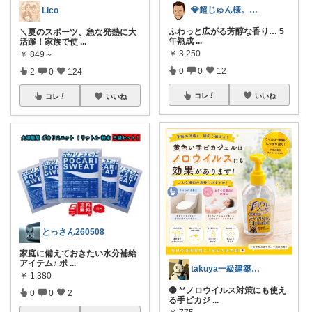
💎超じゅん様。💎🎩🍠🦁
Lico
ふわっと広がる芳醇な香り… 5
＼夏のスポーツ、急な発熱に大
年熟成
...
活躍！家族で使
...
￥
3,250
￥
849～
0
0
12
2
0
124
コレ
いいね
コレ
いいね
とっさん260508
家庭に備えておきたい水分補給
アイテム♪ ポ
...
takuya一級建築士二児パパ趣味の部屋
￥
1,380
🟡 **ノロウイルス対策にも使え
0
0
2
る手ピカジ
...