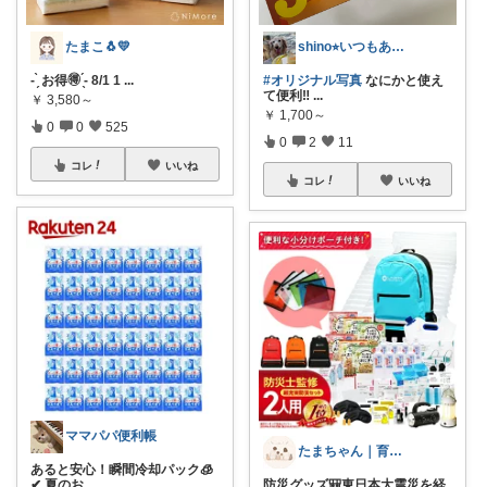
たまこ🐧💛
shino⭐︎いつもありがとう🐶🐾
- ̗̀ お得🉐 ̖́- 8/1 1
...
#オリジナル写真
なにかと使え
て便利‼︎
...
￥
3,580～
￥
1,700～
0
0
525
0
2
11
コレ
いいね
コレ
いいね
ママパパ便利帳
たまちゃん｜育児×在宅ワーク｜一条工務店
あると安心！瞬間冷却パック🧊
✔ 夏のお
...
防災グッズ🎒東日本大震災を経