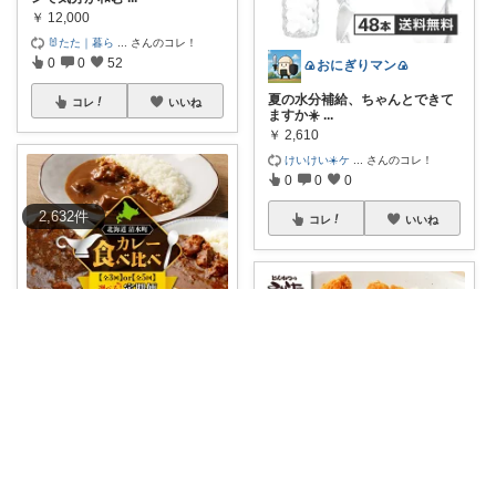
￥
12,000
🐰たた｜暮ら
...
さんのコレ！
0
0
52
🍙おにぎりマン🍙
夏の水分補給、ちゃんとできて
コレ
いいね
ますか☀️
...
￥
2,610
けいけい☀️ケ
...
さんのコレ！
0
0
0
2,632
件
コレ
いいね
ゼロ100
北海道清水町自慢の味を楽しめ
る、レトルトカ
...
￥
37,000～
0
0
2
ゼロ100