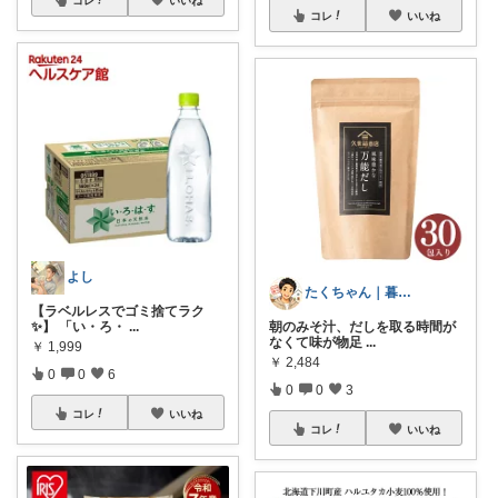
コレ
いいね
よし
たくちゃん｜暮らしをラクにする
【ラベルレスでゴミ捨てラク
✨】 「い・ろ・
...
朝のみそ汁、だしを取る時間が
なくて味が物足
...
￥
1,999
￥
2,484
0
0
6
0
0
3
コレ
いいね
コレ
いいね