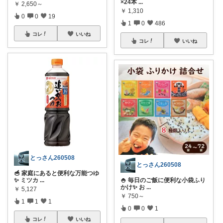
×24本
...
￥
2,650～
￥
1,310
0
0
19
1
0
486
コレ
いいね
コレ
いいね
とっさん260508
とっさん260508
🥣 家庭にあると便利な万能つゆ
✨ ミツカ
...
🍚 毎日のご飯に便利な小袋ふり
かけ✨ お
...
￥
5,127
￥
750～
1
1
1
0
0
1
コレ
いいね