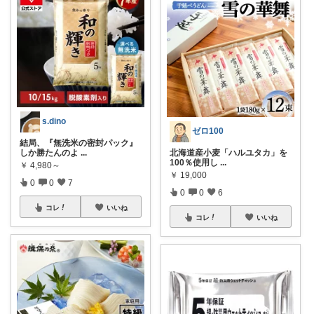
s.dino
ゼロ100
結局、『無洗米の密封パック』
しか勝たんのよ
...
北海道産小麦「ハルユタカ」を
100％使用し
...
￥
4,980～
￥
19,000
0
0
7
0
0
6
コレ
いいね
コレ
いいね