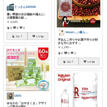
とっさん260508
暑い季節の水分補給や備えに♪
大塚製薬の経
...
￥
4,045
0
0
0
himari𓂃𓈒𓏸暮らしと健康
コレ
いいね
🫘あんこ作りやお菓子作りが好
きな方におすす
...
￥
1,240～
0
0
2
コレ
いいね
UEKI
ゆるかわ「おやまくま」デザイ
ンで気分が和む
...