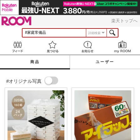
ROOM
楽天トップへ
詳細検索
Feed
見つける
お知らせ
商品
ユーザー
#オリジナル写真