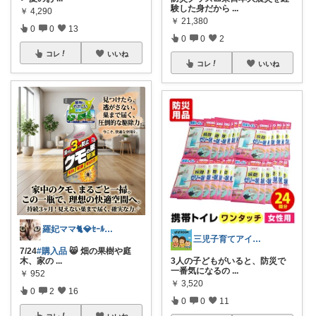
験した身だから
...
￥
4,290
￥
21,380
0
0
13
0
0
2
コレ
いいね
コレ
いいね
羅妃ママ🐈💎ｾｰﾙは毎回完走🏃
三児子育てアイテム
7/24
#購入品
😸 畑の果樹や庭
木、家の
...
3人の子どもがいると、防災で
一番気になるの
...
￥
952
￥
3,520
0
2
16
0
0
11
コレ
いいね