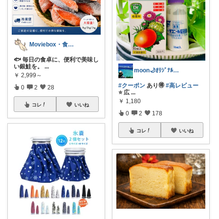
Moviebox・食べることが大好き
🐟 毎日の食卓に、便利で美味し
い銀鮭を。
...
moon🌙ｵﾘｼﾞﾅﾙ写真多め📸
￥
2,999～
#クーポン
あり🉐
#高レビュー
0
2
28
⭐️ 広
...
￥
1,180
コレ
いいね
0
2
178
コレ
いいね