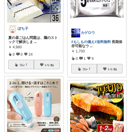
ぽち子
カゲロウ
夏の昼ごはん問題は、麺のスト
ックで解決しま
...
#もしもの備え
#送料無料
長期保
存可能なウ
...
￥
4,980
￥
1,700
0
0
24
0
1
9
コレ
いいね
コレ
いいね