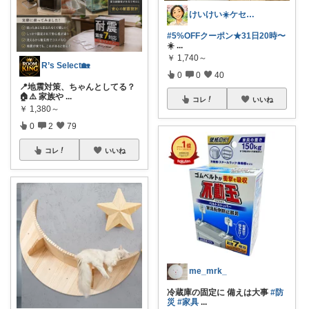
けいけい☀️ケセラセラと軽やかに🌻
#5%OFFクーポン★31日20時〜
☀️
...
￥
1,740～
R’s Select🏡
0
0
40
📍地震対策、ちゃんとしてる？
🏠⚠️ 家族や
...
コレ
いいね
￥
1,380～
0
2
79
コレ
いいね
me_mrk_
冷蔵庫の固定に 備えは大事
#防
災
#家具
...