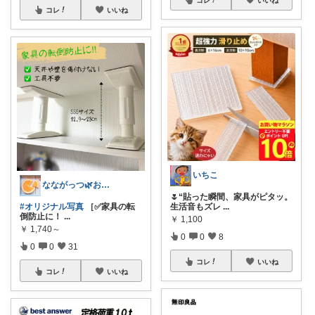
コレ
いいね
いちこ
なながっつ🌿お得好き！コスパも大切💛
🌷“貼った瞬間、家具がピタッ。
#オリジナル写真
［✅家具の転
生活音もズレ
...
倒防止に！
...
￥
1,100
￥
1,740～
0
0
8
0
0
31
コレ
いいね
コレ
いいね