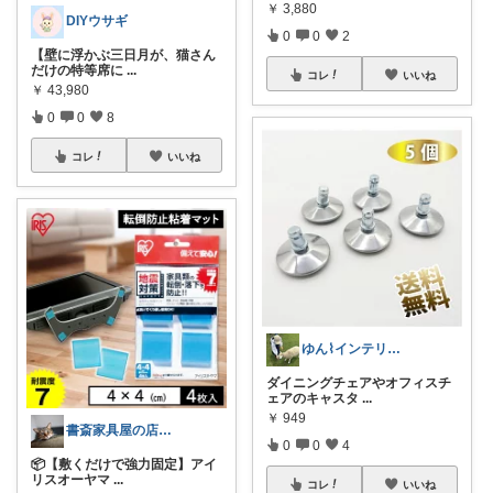
￥
3,880
DIYウサギ
0
0
2
【壁に浮かぶ三日月が、猫さん
だけの特等席に
...
コレ
いいね
￥
43,980
0
0
8
コレ
いいね
ゆん⌇インテリアと生活雑貨がメイン🧸
ダイニングチェアやオフィスチ
ェアのキャスタ
...
￥
949
書斎家具屋の店長奥田
0
0
4
📦【敷くだけで強力固定】アイ
リスオーヤマ
...
コレ
いいね