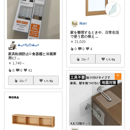
Nori
家を整理するときや、日常生活
で使う窓の替え
...
￥
21,020
☕︎︎𓈒𓂂𓏸ちの☕︎︎𓈒𓂂𓏸
0
0
4
家具転倒防止⑅⃛ 食器棚と冷蔵庫
用に!
...
コレ
いいね
￥
1,740～
0
0
41
コレ
いいね