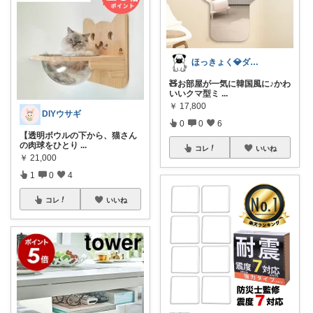
ほっきょく💎ダイヤモンド会員💎
🧸お部屋が一気に韓国風に♪かわ
いいクマ型ミ
...
￥
17,800
DIYウサギ
0
0
6
【透明ボウルの下から、猫さん
の肉球をひとり
...
コレ
いいね
￥
21,000
1
0
4
コレ
いいね