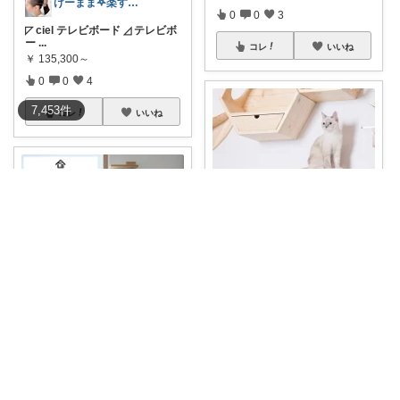
けーまま𖤐楽する家づくり☀︎*.｡
0
0
3
◸ ciel テレビボード ◿ テレビボ
ー
...
コレ
いいね
￥
135,300～
0
0
4
7,453
件
コレ
いいね
DIYウサギ
【壁の空きスペースが、猫さん
専用のジグザグ
...
￥
16,150
DIYウサギ
0
0
3
【壁の余白を、猫さん専用の空
中遊び場に🐰🐱
...
コレ
いいね
￥
1,628