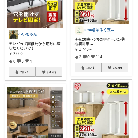
ema@ゆるく整う暮らし
へいちゃん
今夜20時〜5％OFFクーポン🉐
テレビって高価だから絶対に壊
地震対策
...
したくないです
...
￥
1,740～
￥
2,000
2
0
114
0
0
4
コレ
いいね
コレ
いいね