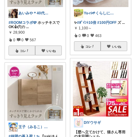
あいみや＊40代🌷くらしを楽しむ
Yu-ri🌱くらしに役立つアイテム
#ROOMコラボ🩷
ホッチキスで
✨
#ﾎﾟｲﾝﾄ10倍
#100円OFF
ズ
...
OK👍穴の
...
￥
1,100～
￥
28,900
0
0
463
0
0
567
コレ
いいね
コレ
いいね
DIYウサギ
王子（みるこ）👑便利グッズ×QOL向上
【壁へ立てかけて、猫さん専用
#待望の再入荷！✨️
【sakiさん
の木目調シェル
...