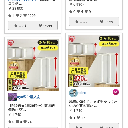
コラボ
...
￥
6,930～
￥
28,900
0
4
9
1
2
1209
コレ
いいね
コレ
いいね
toiro
aya🌸ご購入ありがとうございます✨
地震に備えて、まず手をつけた
【P10倍★4日20時〜】家具転
いのが背の高い
...
倒防止 突
...
￥
1,740～
￥
1,740～
1
17
0
0
24
コレ
いいね