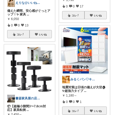
￥
3,790
えりな@いいね100%バック💓
0
0
17
備えた瞬間、安心感がぐっとア
ップ！✨ 家具
...
コレ
いいね
￥
6,050
0
0
13
コレ
いいね
みるくパン♡キッチンルーム
地震対策は日頃の備えが大切🏠
✨超強力タイプ
...
￥
1,180～
書斎家具屋の店長奥田
0
0
1
📦【超極小隙間3〜7.8cm対
応】家具転倒
...
コレ
いいね
￥
2,450～