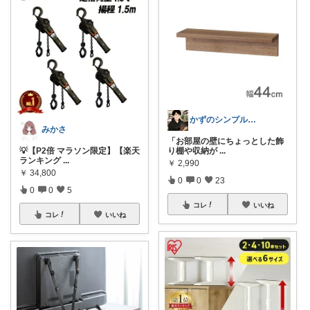
かずのシンプル生活｜一生モノに出会う場所
みかさ
​「お部屋の壁にちょっとした飾
💡【P2倍 マラソン限定】【楽天
り棚や収納が
...
ランキング
...
￥
2,990
￥
34,800
0
0
23
0
0
5
コレ
いいね
コレ
いいね