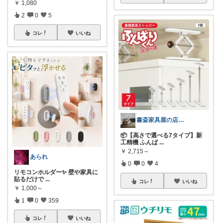
￥
1,080
2
0
5
コレ
いいね
書斎家具屋の店長奥田
📦【高さで選べる7タイプ】新
工精機 ふんば
...
￥
2,715～
あられ
0
0
4
リモコンホルダー✨ 壁や家具に
貼るだけで
...
コレ
いいね
￥
1,000～
1
0
359
コレ
いいね