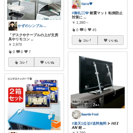
tiara💗
#御礼🙇‍♀🩷
耐震マット 転倒防止
対策に
...
￥
1,380～
かずのシンプル生活｜一生モノに出会う場所
0
0
45
​「デスクやテーブルの上が文房
具やリモコン
...
コレ
いいね
￥
2,970
0
0
7
コレ
いいね
𝒌𝒂𝒐𝒓𝒊𝒏✧𝗌𝖾𝗅
#楽天1位🥇
#送料無料
⊱ 𝙃𝙀𝙄
𝘼𝙉 耐
...