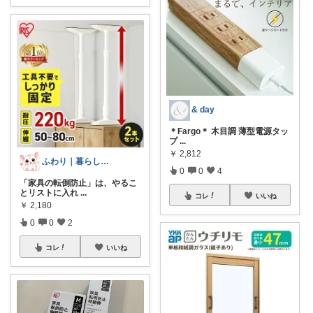
& day
＊Fargo＊ 木目調 薄型電源タッ
プ
...
￥
2,812
ふわり｜暮らしの負担をかるくする日用品
0
0
4
「家具の転倒防止」は、やるこ
とリストに入れ
...
コレ
いいね
￥
2,180
0
0
2
コレ
いいね