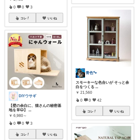
0
0
3
コレ
いいね
青色🐾
スモーキーな色合いが そっと余
白をつくる
...
￥
21,560
DIYウサギ
0
0
42
【壁の余白に、猫さんの秘密基
地を🐰🐱】
...
コレ
いいね
￥
6,980～
0
0
3
コレ
いいね