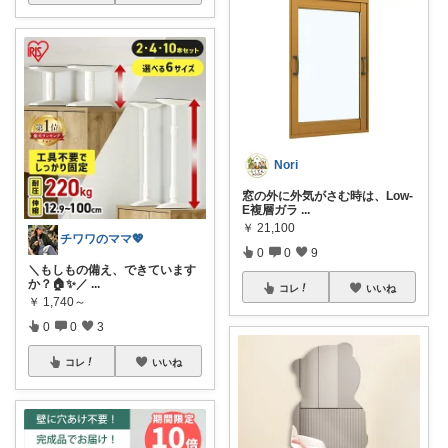
Nori
窓の外に外気がさむ時は、Low-
E複層ガラ
...
￥
21,100
チワワのママ💖
0
0
9
＼もしもの備え、できています
か？🏠✨／
...
コレ
いいね
￥
1,740～
0
0
3
コレ
いいね