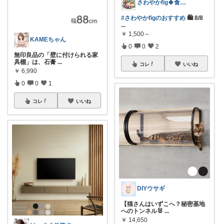
さわやかfig🍀食と暮らしを楽しむ
#さわやかfigのおすすめ
🛍️ 8/8
...
￥
1,500～
KAMEちゃん
0
0
2
無印良品の「壁に付けられる家
具棚」は、石膏
...
コレ
いいね
￥
6,990
0
0
1
コレ
いいね
DIYウサギ
【猫さんはいずこへ？秘密基地
へのトンネル🐰
...
￥
14,650