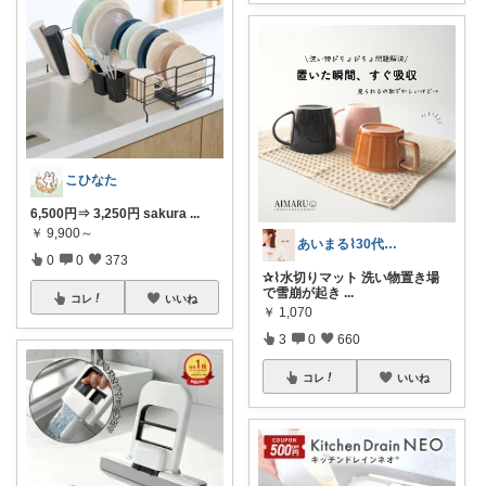
こひなた
6,500円⇒ 3,250円 sakura
...
￥
9,900～
あいまる⌇30代ワーママの暮らしと育児
0
0
373
✰⌇水切りマット 洗い物置き場
で雪崩が起き
...
コレ
いいね
￥
1,070
3
0
660
コレ
いいね