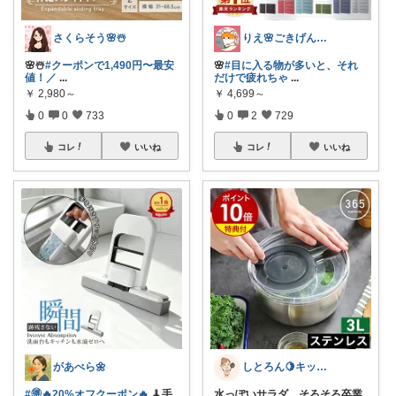
さくらそう‪🌸☃️
りえ🌸ごきげんな暮らし🏠🌿
🌸☃️
#クーポンで1,490円〜最安
🌸
#目に入る物が多いと、それ
値！／
...
だけで疲れちゃ
...
￥
2,980～
￥
4,699～
0
0
733
0
2
729
コレ
いいね
コレ
いいね
があべら🌼
しとろん🍋キッチンと暮らしの愛用品
#🉐🔥20%オフクーポン🔥
🧹手
水っぽいサラダ、そろそろ卒業