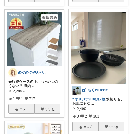
めぐめぐやん@2児ママ×ゆるっと暮らし
🧺収納ケースの上、もったいな
くない？ 収納
...
ぱ−ちく🍅Room
￥
2,299～
1
1
717
#オリジナル写真2枚
水切りも、
お皿にもな
...
￥
2,490
コレ
いいね
0
2
362
コレ
いいね