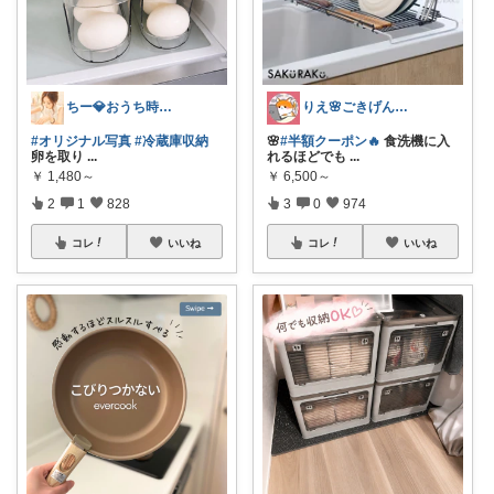
ちー💎おうち時間と整える暮らし🏠
りえ🌸ごきげんな暮らし🏠🌿
#オリジナル写真
#冷蔵庫収納
🌸
#半額クーポン🔥
食洗機に入
卵を取り
...
れるほどでも
...
￥
1,480～
￥
6,500～
2
1
828
3
0
974
コレ
いいね
コレ
いいね