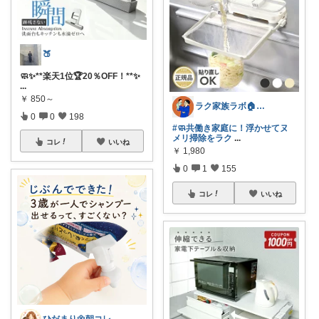
🍑
🧼✨**楽天1位🏆20％OFF！**✨
...
￥
850～
ラク家族ラボ🏠️30代子育てパパルーム
0
0
198
#🧼共働き家庭に！浮かせてヌ
メリ掃除をラク
...
コレ
いいね
￥
1,980
0
1
155
コレ
いいね
ひだまり🌼朝コレ