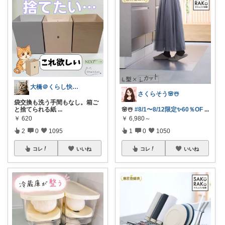
大橋＠くらし快適LAB🌿
さくらそう‪🌸☃️
袋交換も洗う手間もなし。箱ご
と捨てられる紙
...
🌸☃️
#8/1〜8/12限定✨60％OF
...
￥
620
￥
6,980～
2
0
1095
1
0
1050
コレ
いいね
コレ
いいね