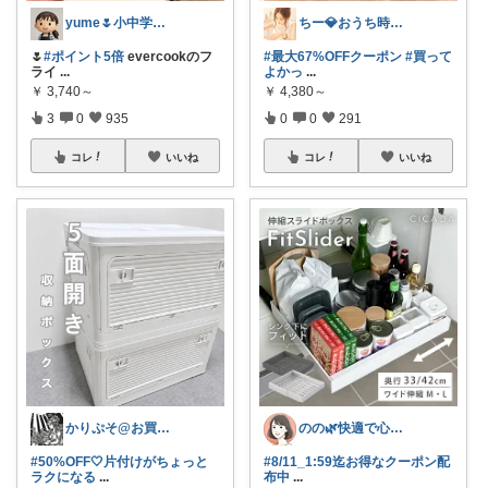
yume🌷小中学生ママ&家事グッズ
ちー💎おうち時間と整える暮らし🏠
🌷
#ポイント5倍
evercookのフ
#最大67%OFFクーポン
#買って
ライ
...
よかっ
...
￥
3,740～
￥
4,380～
3
0
935
0
0
291
コレ
いいね
コレ
いいね
かりぷそ@お買い物の応援します
のの🌿快適で心地よい暮らし♡
#50%OFF🤍片付けがちょっと
#8/11_1:59迄お得なクーポン配
ラクになる
...
布中
...