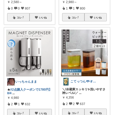
￥
2,580～
￥
2,980～
0
0
807
1
1
800
コレ
いいね
コレ
いいね
こてっつん𖥸オイシイとカワイイはセイギ
いっちゃんまま
＼\冷蔵庫スッキリ✨洗いやすさ
🔥
#2点購入クーポンで1780円】
神レベル/／
...
8/4
...
￥
4,356
￥
4,980
2
2
637
2
1
632
コレ
いいね
コレ
いいね