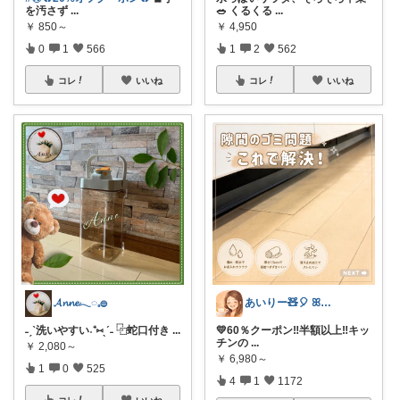
を汚さず
...
🥗 くるくる
...
￥
850～
￥
4,950
0
1
566
1
2
562
コレ
いいね
コレ
いいね
𝓐𝓷𝓷𝓮𓂃◌𓈒𓐍
あいりー🧸🎈 ꕤ毎日を快適にꕤ
˗ˏˋ洗いやすい˖⁺⑅ˎˊ˗ ⿻蛇口付き
...
💛60％クーポン‼️半額以上‼️キッ
チンの
...
￥
2,080～
￥
6,980～
1
0
525
4
1
1172
コレ
いいね