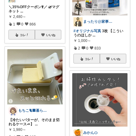
＼35%OFFクーポン❣️／ 🌿マグ
ネット
...
￥
2,480～
まったり@家事ラク時短アイテム
1
0
866
#オリジナル写真
3枚 【こうい
うのほしか
...
コレ
いいね
￥
1,000～
2
0
833
コレ
いいね
もちこ🐈‍⬛暮らしのお気に入り🌷
【冷たいバターが、そのまま切
れるケース🧈】
...
￥
1,980～
みかん🍊