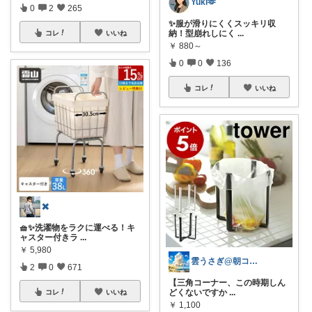
Yuki🫶
0
2
265
✨服が滑りにくくスッキリ収
納！型崩れしにく
...
コレ
いいね
￥
880～
0
0
136
コレ
いいね
✖️
🧺✨洗濯物をラクに運べる！キ
ャスター付きラ
...
￥
5,980
雲うさぎ@朝コレ❤良質便利時短グッズ🐰
2
0
671
【三角コーナー、この時期しん
どくないですか
...
コレ
いいね
￥
1,100