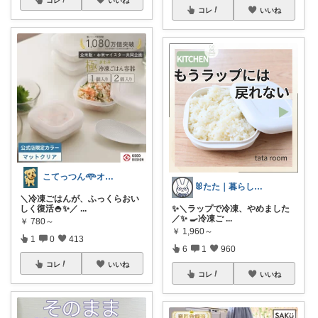
コレ
いいね
こてっつん𖥸オイシイとカワイイはセイギ
🐰たた｜暮らしと子育て
＼冷凍ごはんが、ふっくらおい
しく復活🍚✨／
...
✨＼ラップで冷凍、やめました
／✨ 🍳冷凍ご
...
￥
780～
￥
1,960～
1
0
413
6
1
960
コレ
いいね
コレ
いいね