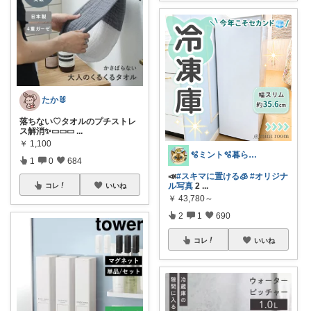
たか🐰
落ちない♡タオルのプチストレ
ス解消✨▭▭▭
...
￥
1,100
🫧ミント🫧暮らし⋆ﾟファッション⋆ﾟ
1
0
684
📣
#スキマに置ける🧊
#オリジナ
ル写真
2
...
コレ
いいね
￥
43,780～
2
1
690
コレ
いいね