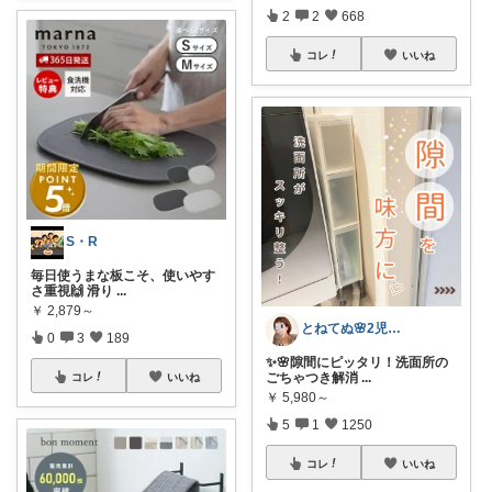
2
2
668
コレ
いいね
S・R
毎日使うまな板こそ、使いやす
さ重視🙌 滑り
...
￥
2,879～
とねてぬ🌸2児ママ✿毎日をラク&快適に
0
3
189
✨🌸隙間にピッタリ！洗面所の
ごちゃつき解消
...
コレ
いいね
￥
5,980～
5
1
1250
コレ
いいね