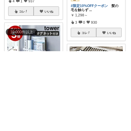
4
1
937
#限定10%OFFクーポン
髪の
毛を触らず
...
コレ
いいね
￥
1,298～
3
0
930
10,000
件
以上
コレ
いいね
さくらこ🌸ラクする暮らしnote
ラップやキッチンペーパー 毎日
使うのに取り
...
￥
2,860
🦋バラちゃん@主婦目線の便利グッズ🦋
3
1
855
#オリジナル写真
キッキンがス
ッキリまと
...
コレ
いいね
￥
1,490～