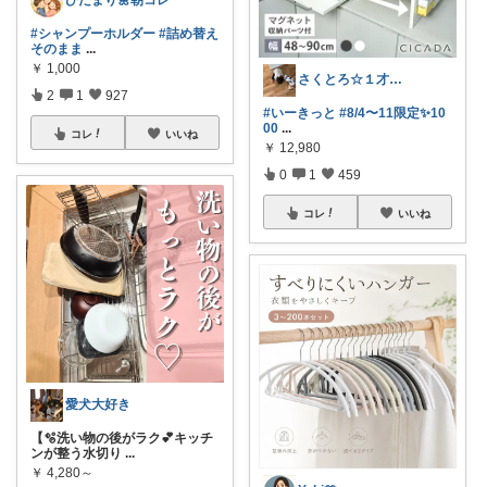
#シャンプーホルダー
#詰め替え
そのまま
...
￥
1,000
さくとろ☆１才児ぱぱ
2
1
927
#いーきっと
#8/4〜11限定✨10
00
...
コレ
いいね
￥
12,980
0
1
459
コレ
いいね
愛犬大好き
【🫧洗い物の後がラク💕キッチ
ンが整う水切り
...
￥
4,280～