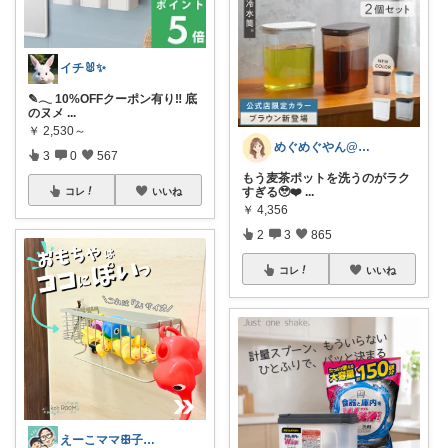
イチ🐰✨
✎𓂃 10%OFFクーポン有り‼ 底
のヌメ
...
￥
2,530～
めぐめぐやん@2児ママ×ゆるっと暮らし
3
0
567
もう麦茶ポットを洗うのがラク
すぎる🥹❤️
...
コレ
いいね
￥
4,356
2
3
865
コレ
いいね
えーこママꕥ子供達と夏を楽しむぞ☀️