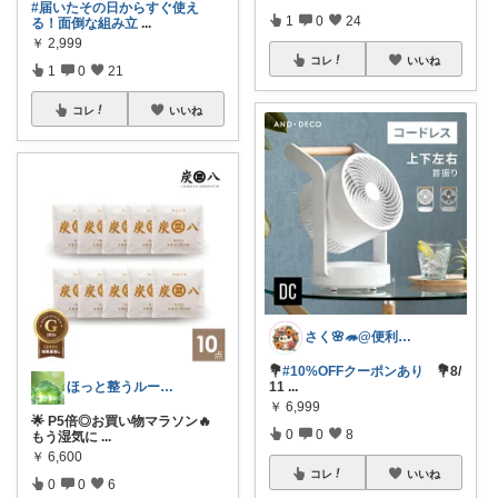
#届いたその日からすぐ使え
1
0
24
る！面倒な組み立
...
￥
2,999
コレ
いいね
1
0
21
コレ
いいね
さく🌸🦔@便利でかわいいを探す旅
💐
#10%OFFクーポンあり
💐8/
ほっと整うルーム🌿
11
...
￥
6,999
🌟 P5倍◎お買い物マラソン🔥
0
0
8
もう湿気に
...
￥
6,600
コレ
いいね
0
0
6