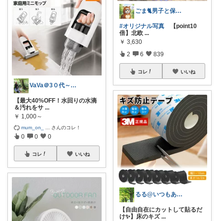
ごま🐈男子と保護猫のママ🐈
#オリジナル写真
【point10
倍】北欧
...
￥
3,630
2
6
839
コレ
いいね
VaVa＠3０代～初めての都内暮らし
【最大40%OFF！水回りの水滴
＆汚れをサ
...
￥
1,000～
mum_on_
...
さんのコレ！
0
0
0
コレ
いいね
るる@いつもありがとうございます
【自由自在にカットして貼るだ
け✨】床のキズ
...