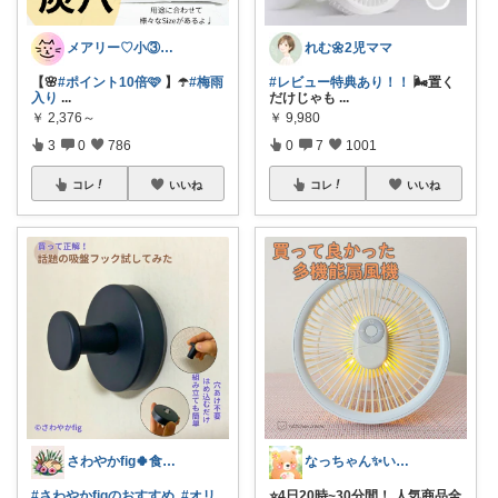
メアリー♡小③女の子のママ•᎑•ꕤ
れむ🌼2児ママ
【🌸
#ポイント10倍🩷
】☂️
#梅雨
#レビュー特典あり！！
🌬️置く
入り
...
だけじゃも
...
￥
2,376～
￥
9,980
3
0
786
0
7
1001
コレ
いいね
コレ
いいね
さわやかfig🍀食と暮らしを楽しむ
なっちゃん✨いつもありがとう😊✨
#さわやかfigのおすすめ
#オリ
⭐️4日20時~30分間！ 人気商品全