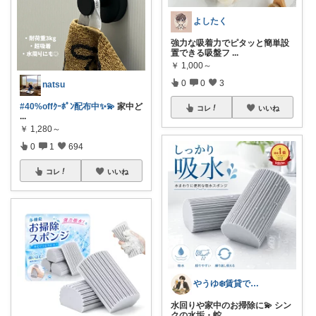
よしたく
強力な吸着力でピタッと簡単設
置できる吸盤フ
...
￥
1,000～
0
0
3
natsu
#40%offｸｰﾎﾟﾝ配布中✨💫
家中ど
コレ
いいね
...
￥
1,280～
0
1
694
コレ
いいね
やうゆ❄️賃貸で叶うおしゃれな家づくり
水回りや家中のお掃除に💫 シン
クの水垢・蛇
...