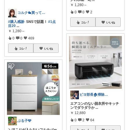
￥
1,280～
0
0
2
コルク🐇買ってよかった！オリジナル写真
#購入感謝·
SNSで話題！
#1点
コレ
いいね
目20
...
￥
1,280～
0
0
469
コレ
いいね
ピヨ部長🏠掃除好きパパの賢いリフォーム
エアコンのない脱衣所やキッチ
ンでダラダラか
...
￥
12,880
0
2
64
ぶる子🩵
＼ほこりが入らないフルカバー