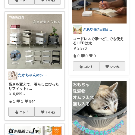
さあや🌼7日8日有難うございます
コードレスで家中どこでも使え
る LEDは太
...
￥
2,970
0
0
9
コレ
いいね
たかちゃん🌿シンプルで心地よい暮らし
高さを変えて、暮らしにぴった
りフィット♪
...
￥
6,699～
1
1
944
コレ
いいね