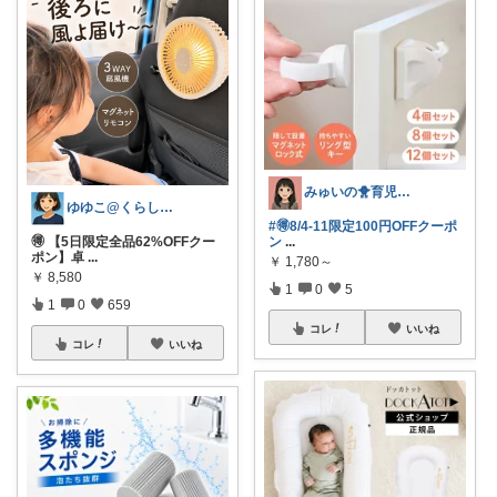
みゅいの🐥育児×時短×コスパ☀️朝コレ
ゆゆこ@くらしを楽に便利に✨
#🉐8/4-11限定100円OFFクーポ
🉐 【5日限定全品62%OFFクー
ン
...
ポン】卓
...
￥
1,780～
￥
8,580
1
0
5
1
0
659
コレ
いいね
コレ
いいね