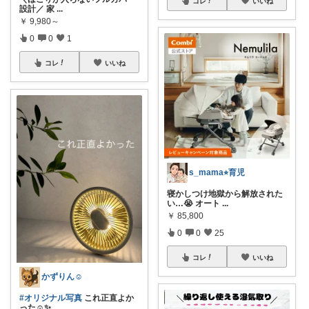
コレ
いいね
設計／ 家
...
￥
9,980～
0
0
1
コレ
いいね
s_mama⭐︎育児
寝かしつけ地獄から解放された
い…😭 オート
...
￥
85,800
0
0
25
コレ
いいね
かずりん☺︎
#オリジナル写真
これ正直よか
った☺︎✨
...