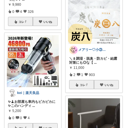
￥
9,980
0
4
326
コレ
いいね
メアリー♡小③女の子のママ•᎑•ꕤ
＼🌷調湿・脱臭・防カビ・結露
対策にも◎な【
...
￥
11,000
2
1
903
コレ
いいね
kei｜楽天良品
✨🧹お部屋も車内もピカピカに
✨このハンディ
...
￥
5,200
0
0
4
コレ
いいね