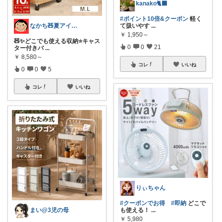
kanako🐈‍⬛
#ポイント10倍&クーポン
軽く
なかち🧸夏アイテム＆便利グッズ✨
て扱いやす
...
￥
1,950～
🧸✨どこでも使える収納⭐️キャス
0
0
21
ター付きバ
...
￥
8,580～
コレ
いいね
0
0
5
コレ
いいね
りぃちゃん
#クーポンでお得
#即納
どこで
まい@3児の母
も使える！
...
￥
5,980