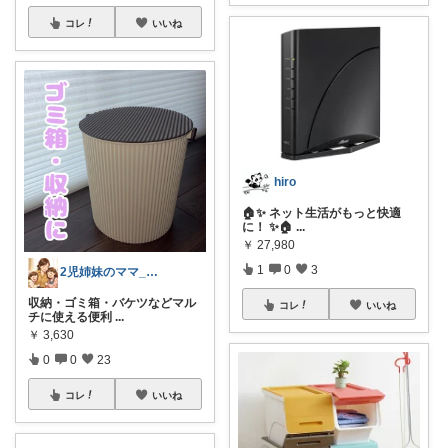
コレ
いいね
hiro
🏠✨ ネット生活がもっと快適
に！ ✨🏠
...
￥
27,980
1
0
3
2児姉妹のママ_aoaka
収納・ゴミ箱・バケツなどマル
コレ
いいね
チに使える便利
...
￥
3,630
0
0
23
コレ
いいね