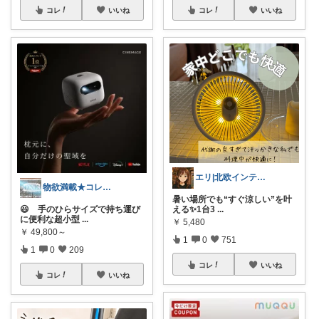
コレ
いいね
コレ
いいね
エリ|北欧インテリアと愛用品|朝コレ
物欲満載★コレクションは商品分類別です★
暑い場所でも“すぐ涼しい”を叶
😃 手のひらサイズで持ち運び
える✨1台3
...
に便利な超小型
...
￥
5,480
￥
49,800～
1
0
751
1
0
209
コレ
いいね
コレ
いいね