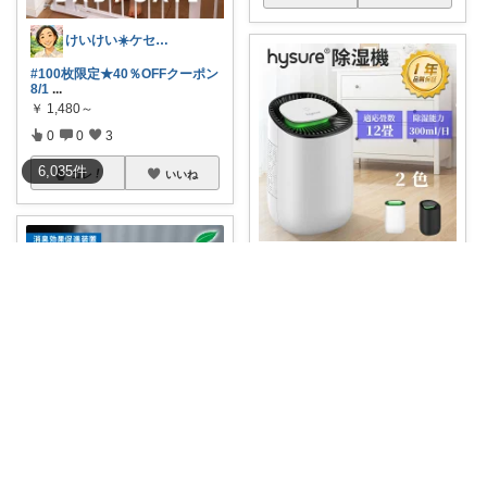
けいけい☀️ケセラセラと軽やかに🌻
#100枚限定★40％OFFクーポン
8/1
...
￥
1,480～
0
0
3
6,035
件
コレ
いいね
🍑あんず🍑よろしくおねがいします🤡
部屋干しや梅雨の湿気対策、カ
ビ防止に活躍す
...
￥
4,999
4
2
598
コレ
いいね
🌸黒衣れいあ🎮
これ、消臭ビーズを 加熱して効