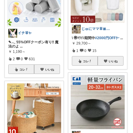
じゅにママ🐰🎀2yboyワーママ
イチ🐰✨
\ 🉐ﾏﾗｿﾝ期間中
#2000円OFFｸｰ
...
✎𓂃 55%OFFクーポン有り‼ 魔
￥
29,700～
法のよ
...
1
0
15
￥
1,190～
2
0
631
コレ
いいね
コレ
いいね