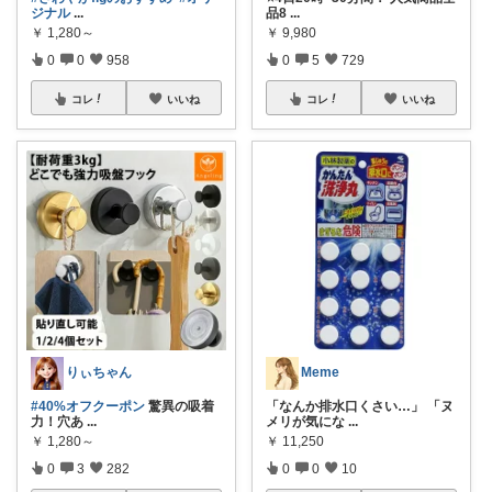
ジナル
...
品8
...
￥
1,280～
￥
9,980
0
0
958
0
5
729
コレ
いいね
コレ
いいね
りぃちゃん
Meme
#40%オフクーポン
驚異の吸着
「なんか排水口くさい…」 「ヌ
力！穴あ
...
メリが気にな
...
￥
1,280～
￥
11,250
0
3
282
0
0
10