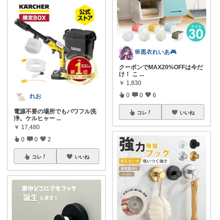
🌸黒衣れいあ🎮
クーポンでMAX20%OFFは今だ
け！ こ
...
￥
1,830
0
0
6
れお
電源不要の場所でもパワフル洗
コレ
いいね
浄。ケルヒャー
...
￥
17,480
0
0
2
コレ
いいね