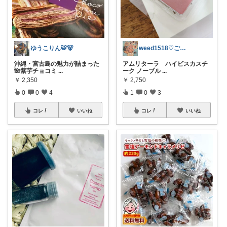
ゆうこりん🐯🐻
weed1518♡ご購入感謝致します♡
沖縄・宮古島の魅力が詰まった
アムリターラ ハイビスカスチ
🌺紫芋チョコミ
...
ーク ノーブル
...
￥
2,350
￥
2,750
0
0
4
1
0
3
コレ
いいね
コレ
いいね