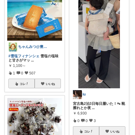
ちゃんみつ@豊かな日常
#雪塩フィナンシェ
雪塩の塩味
と甘さがマッ
...
￥
1,100～
1
0
507
コレ
いいね
iu
宮古島2泊3日毎日履いた！👡 靴
擦れとか夜
...
￥
6,930
0
0
3
コレ
いいね