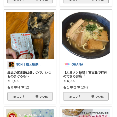
NON｜猫と晩酌する料理人
OHANA
最近の宮古島は暑いので、いつ
【ふるさと納税】宮古島で行列
ものまぐろをレ
...
のできるお店『
...
￥
1,490
￥
6,000
0
4
12
1
2
1347
コレ
いいね
コレ
いいね