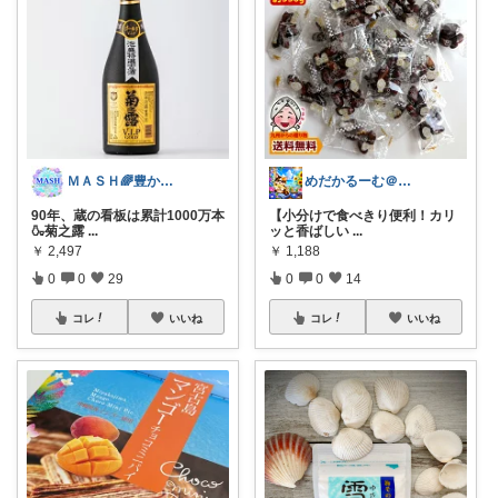
ＭＡＳＨ🌈豊かな生活へカスタマイズ🌈
めだかるーむ＠ありがとうございます。
90年、蔵の看板は累計1000万本
​【小分けで食べきり便利！カリ
🍶菊之露
...
ッと香ばしい
...
￥
2,497
￥
1,188
0
0
29
0
0
14
コレ
いいね
コレ
いいね