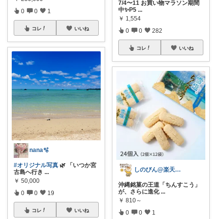
7/4〜11 お買い物マラソン期間
中✨P5
...
0
0
1
￥
1,554
コレ
いいね
0
0
282
コレ
いいね
nana🫧
#オリジナル写真
🌿 「いつか宮
しのびん@楽天Room
古島へ行き
...
￥
50,000
沖縄銘菓の王道「ちんすこう」
が、さらに進化
...
0
0
19
￥
810～
コレ
いいね
0
0
1