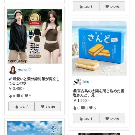
コレ
いいね
yuno ♡
✔️ 可愛いと紫外線対策が両立し
hiro
てるこの水
...
￥
3,480～
🏝️宮古島の太陽を閉じ込めた雪
塩さんど、見
...
0
0
5
￥
1,200～
コレ
いいね
0
0
6
コレ
いいね