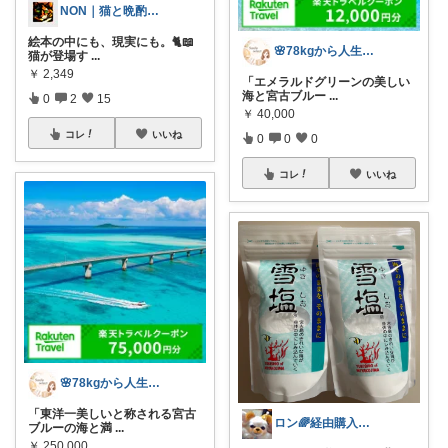
NON｜猫と晩酌する料理人
絵本の中にも、現実にも。🐈📖
🌸78kgから人生最後のダイエット挑戦
猫が登場す
...
￥
2,349
「エメラルドグリーンの美しい
海と宮古ブルー
...
0
2
15
￥
40,000
コレ
いいね
0
0
0
コレ
いいね
🌸78kgから人生最後のダイエット挑戦
「東洋一美しいと称される宮古
ロン🌈経由購入感謝です🙇‍♀️
ブルーの海と満
...
￥
250,000