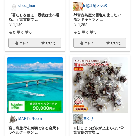
ohoa_inori
iri@1児ママ👶
「暮らしを整え、最後は土へ還
🎁宮古島産の雪塩を使ったアー
る。」宮古島で
...
モンドキャラメ
...
￥
1,130
￥
1,288
0
0
0
1
0
3
コレ
いいね
コレ
いいね
MAKI's Room
ヨシナ
宮古島旅行を満喫できる楽天ト
✨甘じょっぱさが止まらない🤍
ラベルクーポン
...
宮古島の雪塩
...