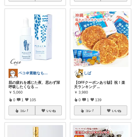
ペコ＠素敵なものを紹介しています
しば
肌の疲れを感じた夜、思わず深
【OFFクーポンあり🙌】祝！楽
呼吸したくなる
...
天ランキング
...
￥
5,060
￥
3,980
0
1
105
0
1
139
コレ
いいね
コレ
いいね