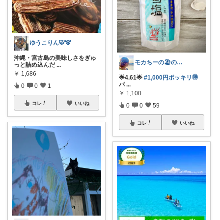
ゆうこりん🐯🐻
沖縄・宮古島の美味しさをぎゅ
モカちーの🏖️のんびりライフ🐈✨
っと詰め込んだ
...
￥
1,686
🌟4.61🌟
#1,000円ポッキリ🉐
パ
...
0
0
1
￥
1,100
コレ
いいね
0
0
59
コレ
いいね