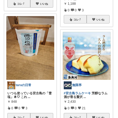
￥
1,188
コレ
いいね
0
0
3
コレ
いいね
taruの日常
無限亭
いつも使っている宮古島の「雪
#宮古島ラムケーキ
芳醇なラム
塩」🧂🤍 これ
...
酒が香る贅沢
...
￥
848
￥
2,430
0
0
3
0
0
21
コレ
いいね
コレ
いいね