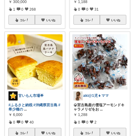
￥
300,000
￥
1,188
1
0
268
0
0
31
コレ
いいね
コレ
いいね
甘いもん市場🌟
aki@1児👧ママ
#ふるさと納税
#沖縄県宮古島
#
🍘宮古島産の雪塩アーモンドキ
希少種の
...
ャラメリゼをお
...
￥
6,000
￥
1,288
0
0
40
0
0
2
コレ
いいね
コレ
いいね