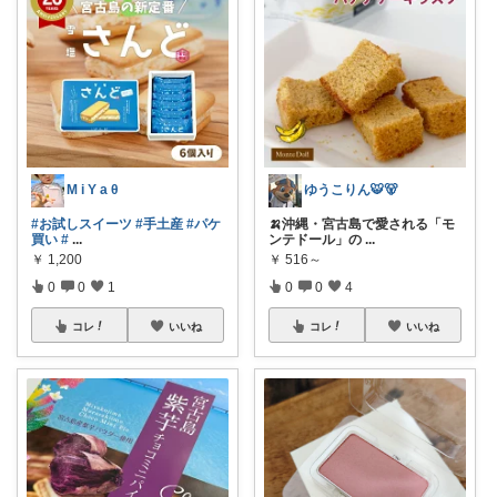
M i Y a θ
ゆうこりん🐯🐻
#お試しスイーツ
#手土産
#パケ
🍌沖縄・宮古島で愛される「モ
買い
#
...
ンテドール」の
...
￥
1,200
￥
516～
0
0
1
0
0
4
コレ
いいね
コレ
いいね