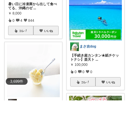
暑い日に冷凍庫から出して食べ
てる、沖縄のゼ
...
￥
8,000
0
4
844
コレ
いいね
まさ吉dog
【手続き超カンタン★紙チケッ
トナシ】楽天ト
...
￥
100,000
0
0
0
3,699
件
コレ
いいね
あきちゃあ
#オリジナル写真
【ふるさと納
税】《先行予
...
￥
11,000
掲載終了