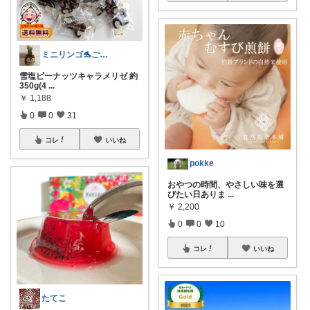
ミニリンゴ🐬ご縁に感謝🌻ありがとう
雪塩ピーナッツキャラメリゼ 約
350g(4
...
￥
1,188
0
0
31
コレ
いいね
pokke
おやつの時間、やさしい味を選
びたい日ありま
...
￥
2,200
0
0
10
コレ
いいね
たてこ