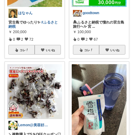
はなゃん
goodtown
宮古島でゆったり✨
#ふるさと
🏝️ふるさと納税で憧れの宮古島
納税
旅行へ✨ 宮
...
￥
200,000
￥
100,000
0
2
72
0
2
67
コレ
いいね
コレ
いいね
Lemon@美容好きのゆる無添加生活
＼複数購入で5％OFFクーポン♡