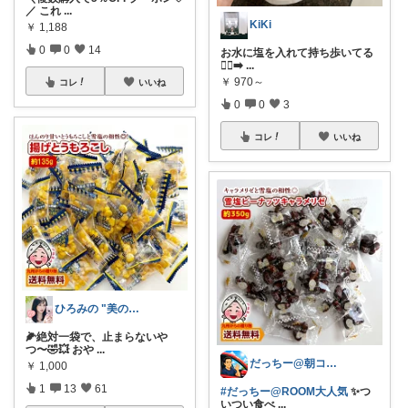
／ これ
...
KiKi
￥
1,188
0
0
14
お水に塩を入れて持ち歩いてる
🚶‍♀️‍➡️
...
￥
970～
コレ
いいね
0
0
3
コレ
いいね
ひろみの "美の出る杭💫プロフにお礼✨
🌽絶対一袋で、止まらないや
つ〜🤣💥 おや
...
だっちー@朝コレ5時🚗カー用品探求家
￥
1,000
1
13
61
#だっちー@ROOM大人気
✨つ
いつい食べ
...