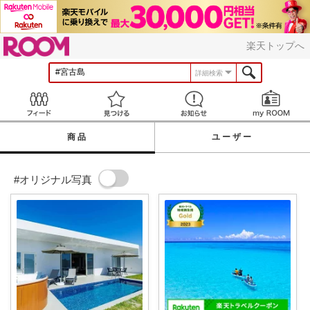
ROOM
楽天トップへ
詳細検索
Feed
見つける
お知らせ
商品
ユーザー
#オリジナル写真