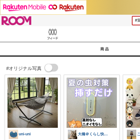
ROOM
Feed
商品
#オリジナル写真
uni-uni
大橋＠くらし快適LAB🌿