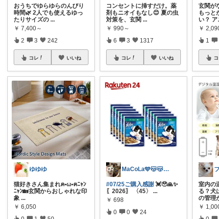
おうちでゆらゆらのんびり
コンセントに挿すだけ。薬
玄関が
時間🌿 2人でも使えるゆっ
剤もニオイもなし😊 夏の虫
もっと
たりサイズの
...
対策を、玄関
...
い？ 
￥
7,400～
￥
990～
￥
2,09
2
3
242
6
3
1317
1
コレ
いいね
コレ
いいね
コ
ゆゆゆ
MaCoLa🩵😽😽🩷②🫶✨
猫好きさん集まれฅ•ω•ฅﾆｬﾝ
#07/25ご購入感謝
💓🥹🙏✨️
室内の
ﾆｬﾝ🏡玄関からおしゃれな印
〖2026〗 〈45〉
...
る？犬
象
...
の管理
￥
698
￥
6,050
￥
1,00
0
0
24
0
1
50
0