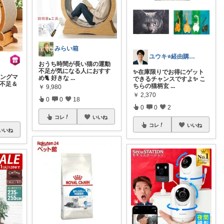
みらい箱
ユウキ⭐️経由購入感謝です！
おうち時間が長い猫の運動
不足が気になる人におすす
✨在庫限りでお得にゲット
ニングマ
め🐈 好きな
...
できるチャンスですよ✨ こ
動不足＆
ちらの猫柄玄
...
￥
9,980
￥
2,370
0
0
18
0
0
2
コレ
いいね
コレ
いいね
いいね