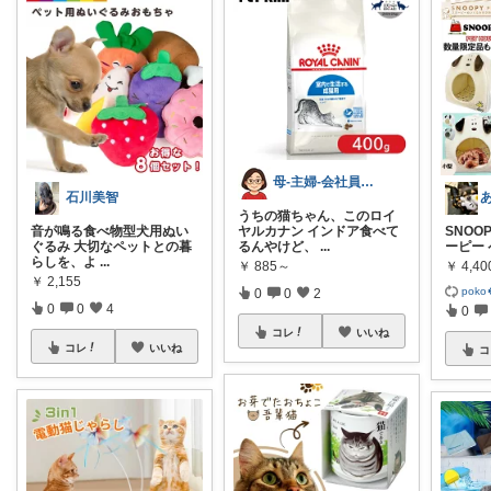
母-主婦-会社員 おばちゃん
石川美智
うちの猫ちゃん、このロイ
音が鳴る食べ物型犬用ぬい
ヤルカナン インドア食べて
SNOOP
ぐるみ 大切なペットとの暮
るんやけど、
...
ーピー
らしを、よ
...
￥
885～
￥
4,40
￥
2,155
poko
0
0
2
0
0
4
0
コレ
いいね
コレ
いいね
コ