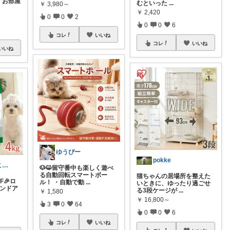
】お部屋
むといった
...
￥
3,980～
￥
2,420
0
0
2
0
0
6
コレ
いいね
コレ
いいね
いいね
ゆうぴー
pokke
マミィ🐶わんこと暮らす｜お得情報係
🐶😺留守番中も楽しく遊べ
る自動回転スマートボー
猫ちゃんの居場所を整えた
F🎉ロ
ル！ ・自動で動
...
いときに、ゆったり過ごせ
インドア
る3段ケージが
...
￥
1,580
￥
16,800～
3
0
64
0
0
6
コレ
いいね