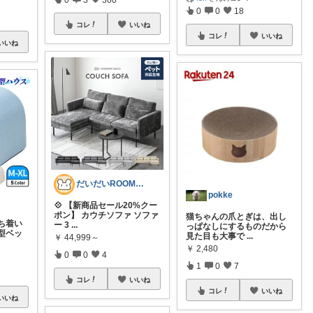
0
0
18
コレ
いいね
コレ
いいね
いいね
だいだいROOM@整う暮らし｜インテリア
pokke
💠 【新商品セール20%クー
ポン】 カウチソファ ソファ
猫ちゃんの爪とぎは、出し
落ち着い
ー 3
...
っぱなしにするものだから
型ベッ
見た目も大事で
...
￥
44,999～
￥
2,480
0
0
4
1
0
7
コレ
いいね
コレ
いいね
いいね