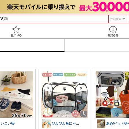
詳細検索
見つける
こいこい🐱
ぴよぴよ🐤にゃんにゃん🐾カニ金魚