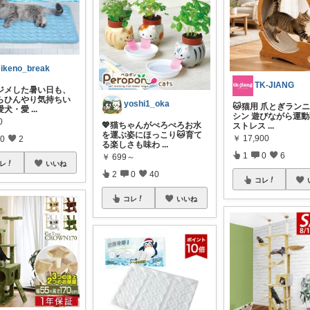
ikeno_break
TK-JIANG
ジメした暑い日も、
らひんやり気持ちい
yoshi1_oka
🐱猫用 爪とぎラン
愛犬・愛
...
シン 遊びながら運
0
💖猫ちゃんがぺろぺろお水
ストレス
...
を運ぶ姿にほっこり🐱育て
￥
17,900
0
2
る楽しさも味わ
...
1
0
6
￥
699～
レ
いいね
2
0
40
コレ
コレ
いいね