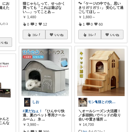
、にお
猫じゃらしって、せっかく
🐾「ケージの中でも、思い
備えた
買っても「これは遊ばな
きりガリガリ♪」 安心して過
い…」ってことあ
...
ごしてほし
...
￥
1,480
￥
1,880～
んのコ
0
2
12
1
0
60
コレ
いいね
コレ
いいね
いいね
しお
モン🐈猫との快適な暮らし
#夏だねぇ！
「ひんやり快
＼オールシーズン大活躍！
適、夏のペット専用クール
／多頭飼いでベッドの取り
ゃんと
ルーム」 氷
...
合いや置き場所
...
こんな
￥
3,980～
￥
14,700
fen
さんのコレ！
0
3
300