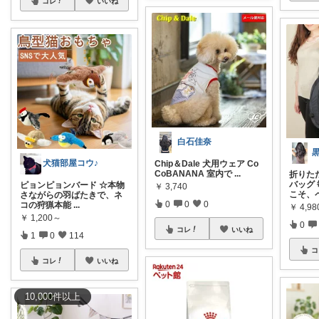
コレ
いいね
白石佳奈
犬猫部屋コウ♪
Chip＆Dale 犬用ウェア Co
CoBANANA 室内で
...
折りた
バッグ
ピョンピョンバード ☆本物
￥
3,740
こそ、
さながらの羽ばたきで、ネ
0
0
0
コの狩猟本能
...
￥
4,98
￥
1,200～
0
コレ
いいね
1
0
114
コ
コレ
いいね
10,000
件
以上