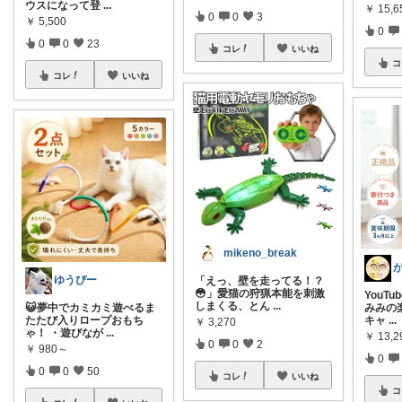
ウスになって登
...
￥
15,6
0
0
3
￥
5,500
0
0
0
23
コレ
いいね
コ
コレ
いいね
mikeno_break
ゆうぴー
「えっ、壁を走ってる！？
😳」愛猫の狩猟本能を刺激
YouT
しまくる、とん
...
😺夢中でカミカミ遊べるま
みみの
たたび入りロープおもち
キャ
...
￥
3,270
ゃ！ ・遊びなが
...
￥
13,2
0
0
2
￥
980～
0
0
0
50
コレ
いいね
コ