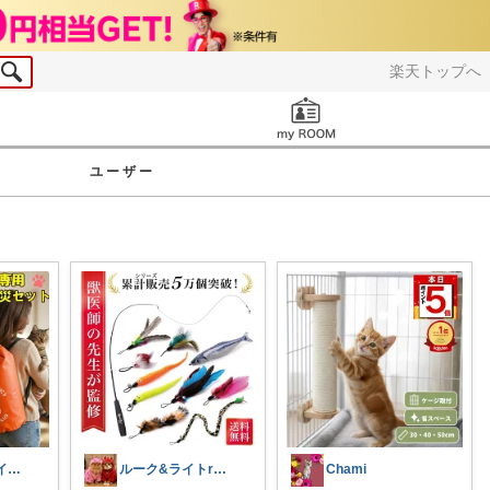
楽天トップへ
お知らせ
ユーザー
あめ/ペット🐶インテリア🪑
ルーク&ライトroom
Chami