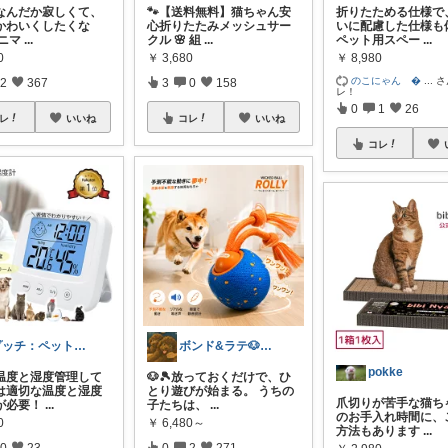
なんだか寂しくて、
🐾【送料無料】猫ちゃん安
折りたためる仕様で
かわいくしたくな
心折りたたみメッシュサー
いに配慮した仕様も
アニマ
...
クル 🌸 組
...
ペット用スペー
...
0
￥
3,680
￥
8,980
のこにゃん 
...
さ
2
367
3
0
158
レ！
0
1
26
レ
いいね
コレ
いいね
コレ
プッチ：ペット×暮らし
ボンド&ラテ🐶経由購入感謝です🙇
pokke
温度と湿度管理して
🐶🎾放っておくだけで、ひ
は適切な温度と湿度
とり遊びが始まる。 うちの
爪切りが苦手な猫ち
が必要！
...
子たちは、
...
のお手入れ時間に、
0
￥
6,480～
方法もあります
...
0
23
0
2
271