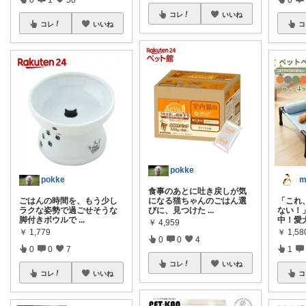
コレ
いいね
コレ
いいね
コ
pokke
pokke
m
食事のあとに吐き戻しが気
ごはんの時間を、もう少し
になる猫ちゃんのごはん選
「これ
ラクな姿勢で過ごせそうな
びに、見つけた
...
ない！
脚付きボウルで
...
中！愛
￥
4,959
￥
1,779
￥
1,5
0
0
4
0
0
7
1
コレ
いいね
コレ
いいね
コ