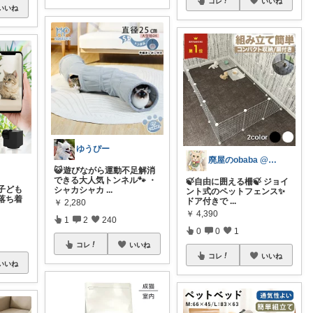
コレ
いいね
いいね
ゆうぴー
廃屋のobaba @ 感謝🙏ほぼ朝コレ
😺遊びながら運動不足解消
できる大人気トンネル🐾 ・
🍃自由に囲える柵🍃 ジョイ
子ども
シャカシャカ
...
ント式のペットフェンス✨
落ち着
ドア付きで
...
￥
2,280
￥
4,390
1
2
240
0
0
1
コレ
いいね
コレ
いいね
いいね