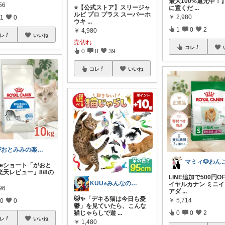
最大100%還元中！
56
⭐️【公式ストア】スリージャ
に置くだ
...
ルビ プロ プラス スーパーホ
￥
2,980
1
0
ウキ
...
1
0
2
￥
4,980
レ
いいね
売切れ
コレ
0
0
39
コレ
いいね
がおとみみの楽天レビュー
ubeショート「がおと
楽天レビュー」8/8の
LINE追加で500円OF
KUU⭐︎みんなの部屋
イヤルカナン ミニ
96
アダ
...
🐱✨「デキる猫は今日も憂
￥
5,714
0
0
鬱」を見ていたら、こんな
猫じゃらしで遊
...
0
0
2
レ
いいね
￥
1,480