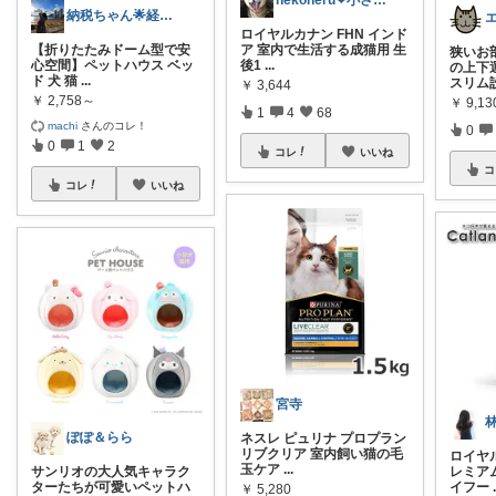
nekoneru❤︎小さなときめき探し
納税ちゃん🌟経由購入★
ロイヤルカナン FHN インド
【折りたたみドーム型で安
ア 室内で生活する成猫用 生
狭いお
心空間】ペットハウス ベッ
後1
...
の上下
ド 犬 猫
...
スリム
￥
3,644
￥
2,758～
￥
9,1
1
4
68
machi
さんのコレ！
0
0
1
2
コレ
いいね
コ
コレ
いいね
宮寺
ぽぽ＆らら
ネスレ ピュリナ プロプラン
リブクリア 室内飼い猫の毛
ロイヤ
玉ケア
...
サンリオの大人気キャラク
レミア
ターたちが可愛いペットハ
イフー
￥
5,280