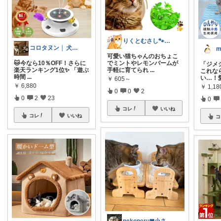
りくとむさし🐾気になる雑貨を紹介🐈️
コロタヌン │ 犬猫アイテム
m
可愛い猫ちゃんのおちょこ
🐱今なら10％OFF！さらに
でミントやレモンバームが
「ジメ
楽天ランキング1位✨ 「遊ぶ
手軽に育てられ
...
これな
時間
...
い…！
￥
605～
￥
6,880
￥
1,18
0
0
2
0
2
23
0
コレ
いいね
コレ
いいね
コ