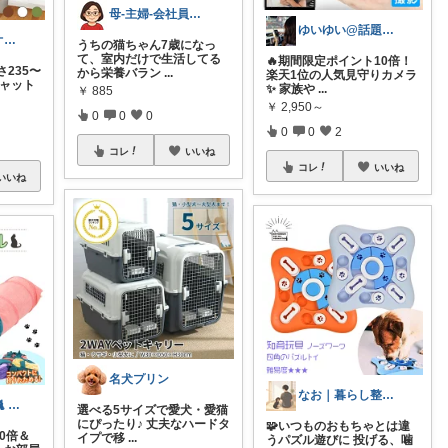
母-主婦-会社員 おばちゃん
ゆいゆい@話題商品＆お得クーポン情報☘️
エヌイーケーオー|webフリーランス|猫
うちの猫ちゃん7歳になっ
て、室内だけで生活してる
🔥期間限定ポイント10倍！
235〜
から栄養バラン
...
楽天1位の人気見守りカメラ
キャット
✨ 家族や
...
￥
885
￥
2,950～
0
0
0
0
0
2
コレ
いいね
コレ
いいね
いいね
名犬プリン
なお｜暮らし整えROOM｜犬もいます🐕
猫グッズ厳選 🐈 にゃん具市場 🌈
選べる5サイズで愛犬・愛猫
にぴったり♪ 丈夫なハードタ
🧩いつものおもちゃとは違
0倍＆
イプで移
...
うパズル遊びに 投げる、噛