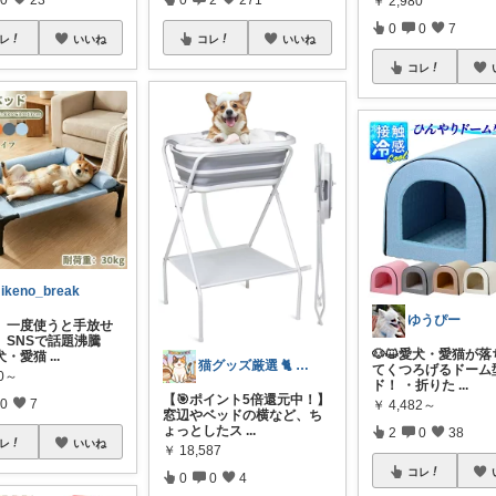
￥
2,980
0
0
7
レ
いいね
コレ
いいね
コレ
ikeno_break
ゆうぴー
、一度使うと手放せ
」SNSで話題沸騰
🐶😺愛犬・愛猫が
犬・愛猫
...
猫グッズ厳選 🐈 にゃん具市場 🌈
てくつろげるドーム
80～
ド！ ・折りた
...
【🎯ポイント5倍還元中！】
0
7
￥
4,482～
窓辺やベッドの横など、ち
ょっとしたス
...
2
0
38
レ
いいね
￥
18,587
コレ
0
0
4