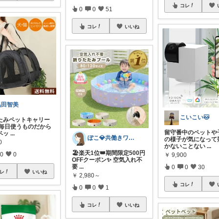
コレ
0
0
51
コレ
いいね
黒田智美
こいこい🐱
たみペットキャリー
 毎日使うものだから
留守番中のペットや
ペッ
...
ぽこ💎共働きワーママでも整った暮らし
の様子が気になって
0
かないことない
...
🏖️楽天1位👑期間限定500円
0
0
￥
9,900
OFFクーポン✨ 空気入れ不
要
...
0
0
30
レ
いいね
￥
2,980～
コレ
0
0
1
コレ
いいね