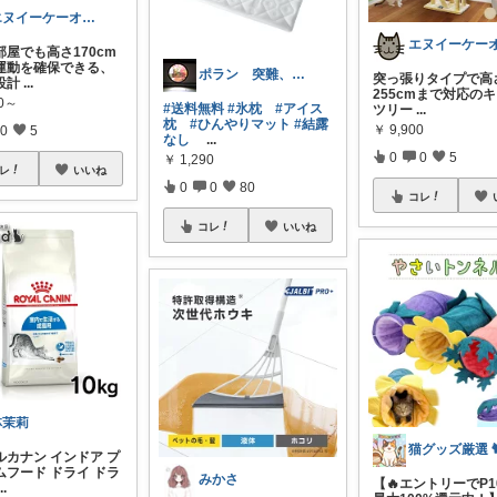
エヌイーケーオー|webフリーランス|猫
部屋でも高さ170cm
運動を確保できる、
ポラン 突難、メニエール病で療養中
突っ張りタイプで高さ
設計
...
255cmまで対応の
30～
#送料無料
#氷枕
#アイス
ツリー
...
枕
#ひんやりマット
#結露
￥
9,900
0
5
なし
...
0
0
5
￥
1,290
レ
いいね
0
0
80
コレ
コレ
いいね
林茉莉
ルカナン インドア プ
ムフード ドライ ドラ
みかさ
【🔥エントリーでP1
...