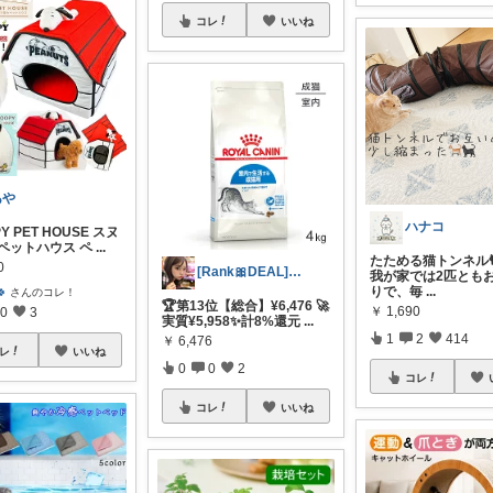
コレ
いいね
あや
ハナコ
Y PET HOUSE スヌ
 ペットハウス ペ
...
たためる猫トンネル🐈
0
[Rank🎀DEAL]毎日コレ＠ano
我が家では2匹とも
りで、毎
...
🍀
さんのコレ！
🏆第13位【総合】¥6,476 🚀
￥
1,690
0
3
実質¥5,958✨計8%還元
...
1
2
414
￥
6,476
レ
いいね
0
0
2
コレ
コレ
いいね