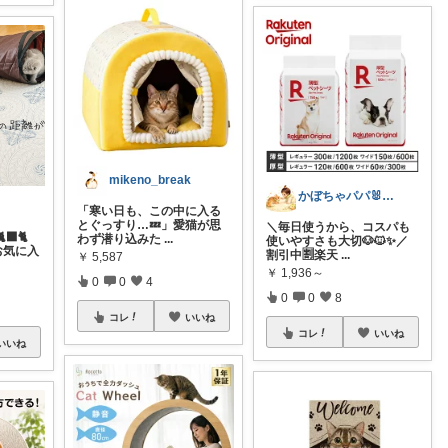
mikeno_break
かぼちゃパパ🐰経由購入感謝です♪
「寒い日も、この中に入る
とぐっすり…💤」愛猫が思
＼毎日使うから、コスパも
‍⬛🐈
わず潜り込みた
...
使いやすさも大切🐶🐱✨／
お気に入
割引中🈹楽天
...
￥
5,587
￥
1,936～
0
0
4
0
0
8
コレ
いいね
コレ
いいね
いいね