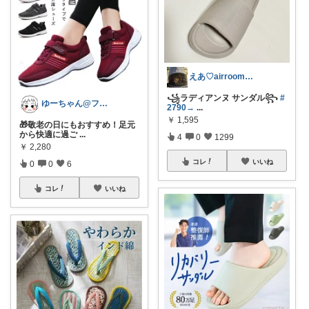
えあ♡airroom❀ラクして整う暮らし
꧁ラディアンヌ サンダル꧂
#
ゆーちゃん@フォロワーさまから購入💕
2790→
...
￥
1,595
🎁敬老の日にもおすすめ！足元
から快適に過ご
...
4
0
1299
￥
2,280
コレ
いいね
0
0
6
コレ
いいね