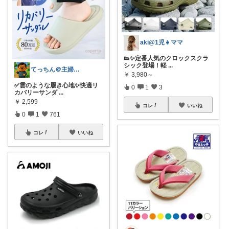
aki@1児👧ママ
👟✨定番人気のクロックスクラ
シック登場！軽
...
てっちん＠主婦ラクグッズ中心✨
￥
3,980～
✅雲のような履き心地✨快適リ
0
1
3
カバリーサンダ
...
￥
2,599
コレ
いいね
0
1
761
コレ
いいね