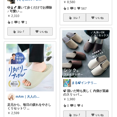
￥
8,580
🐶🧹💕 履いて歩くだけでお掃除
0
0
567
♪ 可愛い
...
￥
2,310
コレ
いいね
0
0
1
コレ
いいね
まる🍃インテリア×くらし
🍃 脱いだ時も美しく 内側が直線
のスリッパ
...
mAm｜大人のご褒美セレクト
￥
1,980
足元から、毎日の疲れをやさし
0
0
4
くリセット♡
...
￥
2,599
コレ
いいね