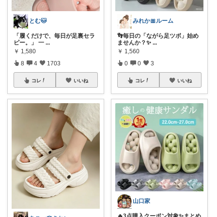
とむ🐱
みれか🎀ルーム
​「履くだけで、毎日が足裏セラ
👣毎日の「ながら足ツボ」始め
ピー。」 一
...
ませんか？✨
...
￥
1,580
￥
1,560
8
4
1703
0
0
3
コレ
いいね
コレ
いいね
山口家
🔥3点購入クーポン対象✨まとめ