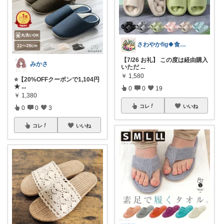
さわやかfig🍀食と暮らしを楽しむ
【7/26 お礼】 この度は経由購入
みかさ
いただ
...
￥
1,580
⭐️【20%OFFクーポンで1,104円
★
...
0
0
19
￥
1,380
コレ
いいね
0
0
3
コレ
いいね