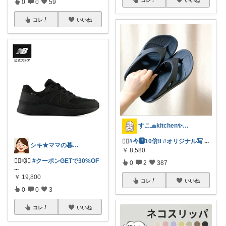
0
0
59
コレ
いいね
すこ🧢kitchen✨interior
❤️‍🔥
#今🅿️10倍‼︎
#オリジナル写
...
シキ★ママの暮らし、キッズ
￥
8,580
🏃‍♂️💨✨
#クーポンGETで30%OF
0
2
387
...
￥
19,800
コレ
いいね
0
0
3
コレ
いいね