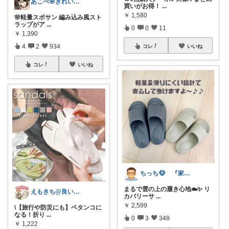
あこべ🌸きれいめカジュアル♡
買いがお得！
...
￥
1,580
🌸軽量スポサン 編み込み風スト
ラップがア
...
0
0
11
￥
1,390
4
2
934
コレ
いいね
コレ
いいね
ちっち🐵 『家族みんなのええもん』
まるで雲の上の履き心地☁️✨ リ
えもきち@良いものセレクト
カバリーサ
...
￥
2,599
\​【旅行や防災にも】ペタンコに
なる！折り
...
0
3
348
￥
1,222