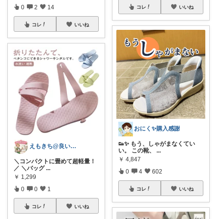
0
2
14
コレ
いいね
コレ
いいね
おにく✨購入感謝
👟✨ もう、しゃがまなくてい
えもきち@良いものセレクト
い。 この靴、
...
￥
4,847
​＼コンパクトに畳めて超軽量！
／ ＼バッグ
...
0
4
602
￥
1,299
0
0
1
コレ
いいね
コレ
いいね