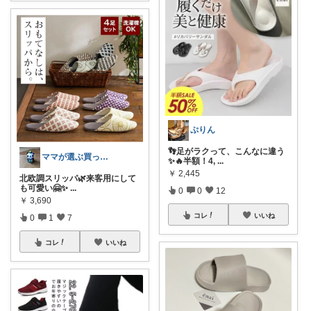
ぷりん
👣足がラクって、こんなに違う
ママが選ぶ買ってよかった🌸育児🌸防災
✨🔥半額！4,
...
￥
2,445
北欧調スリッパ🌿来客用にして
も可愛い🤗✨
...
0
0
12
￥
3,690
コレ
いいね
0
1
7
コレ
いいね