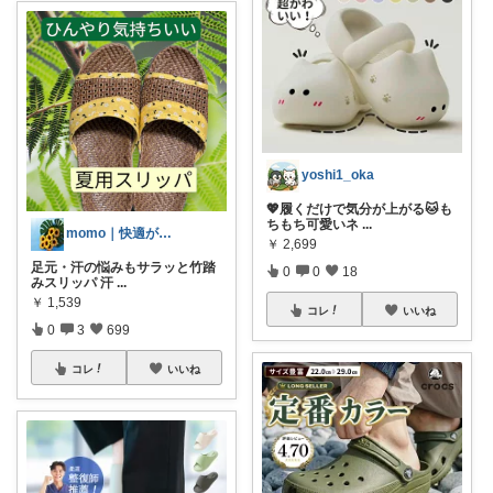
yoshi1_oka
💖履くだけで気分が上がる🐱も
ちもち可愛いネ
...
momo｜快適があるライフスタイル
￥
2,699
足元・汗の悩みもサラッと竹踏
0
0
18
みスリッパ 汗
...
￥
1,539
コレ
いいね
0
3
699
コレ
いいね