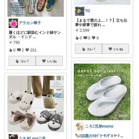
TG
【まるで雲の上…！？】立ち仕
アラカン華子
事や家事で疲れ
...
￥
2,599
履くほどに馴染むインド綿サン
ダル ・インド
...
0
0
9
￥
790
コレ
いいね
0
2
201
コレ
いいね
ころ🫟兄弟mama
🏷️
#話題のﾘｶﾊﾞﾘｰｻﾝﾀﾞﾙ
ｳｰﾌ
...
うさぎLove♡🐰みーちゃん🐰