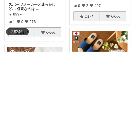
スポーツメーカーと迷ったけ
0
2
497
ど… 必要なのは
...
￥
899～
コレ
いいね
1
0
276
2,924
件
コレ
いいね
まるたろう🙂‍↕️季節アイテム
蒸し暑い季節も足元からサラッ
と快適に！スリ
...
サファリ‎💐profileにてお礼
￥
3,080
#オリジナル写真
Room shoes
0
0
14
🎟5
...
￥
1,280
コレ
いいね
0
4
494