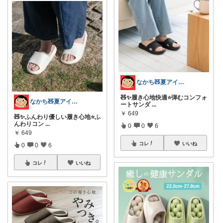
なかち🧸夏アイテム＆便利グッズ✨
🧸✨履き心地快適⭐️弾むコンフォ
なかち🧸夏アイテム＆便利グッズ✨
ートサンダ
...
￥
649
🧸✨ふんわり優しい履き心地⭐️ふ
んわりコン
...
0
0
6
￥
649
コレ
いいね
0
0
6
コレ
いいね