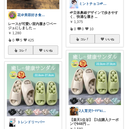
ミントチョコ🌱いつもありがとう
🌱立体鼻緒デザインで歩きやす
花＠美容好き食いしん坊💎オリ写みてみて
く、快適な履き
...
￥
1,375
レースが可愛い室内履き♡ベー
ジュにしました
...
0
0
10
￥
1,280
コレ
いいね
0
5
425
コレ
いいね
2人育児ﾜｰﾏﾏ*kinakoomama
【楽天1位🥇】【3点購入クーポ
トレンドリーバー
ンで948円
...
￥
1,580