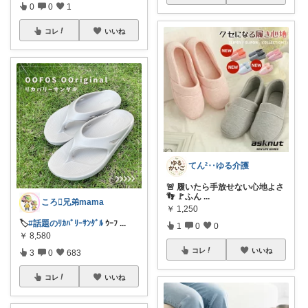
0
0
1
コレ
いいね
てん²‥ゆる介護
🚨 履いたら手放せない心地よさ
👣 🚩ふん
...
ころ🫟兄弟mama
￥
1,250
🏷️
#話題のﾘｶﾊﾞﾘｰｻﾝﾀﾞﾙ
ｳｰﾌ
...
1
0
0
￥
8,580
コレ
いいね
3
0
683
コレ
いいね