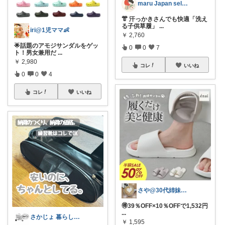
maru Japan select
👘 汗っかきさんでも快適「洗え
る子供草履」
...
iri@1児ママ👶
￥
2,760
🌟話題のアモジサンダルをゲッ
0
0
7
ト！男女兼用だ
...
￥
2,980
コレ
いいね
0
0
4
コレ
いいね
さや@30代姉妹ママ
🉐39％OFF×10％OFFで1,532円
...
さかじょ 暮らしラクROOM
￥
1,595