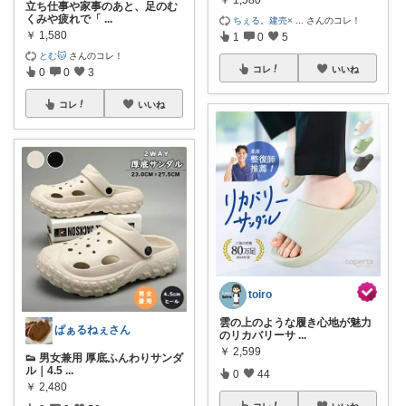
立ち仕事や家事のあと、足のむ
くみや疲れで「
...
ちぇる。建売×
...
さんのコレ！
￥
1,580
1
0
5
とむ🐱
さんのコレ！
コレ
いいね
0
0
3
コレ
いいね
toiro
雲の上のような履き心地が魅力
ぱぁるねぇさん
のリカバリーサ
...
￥
2,599
👟 男女兼用 厚底ふんわりサンダ
ル｜4.5
...
0
44
￥
2,480
コレ
いいね