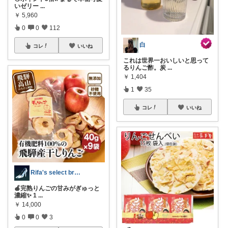
いゼリー
...
￥
5,960
0
0
112
白
コレ
いいね
これは世界一おいしいと思って
るりんご酢。炭
...
￥
1,404
1
35
コレ
いいね
Rifa's select branch
🍎完熟りんごの甘みがぎゅっと
濃縮✨ 1
...
￥
14,000
0
0
3