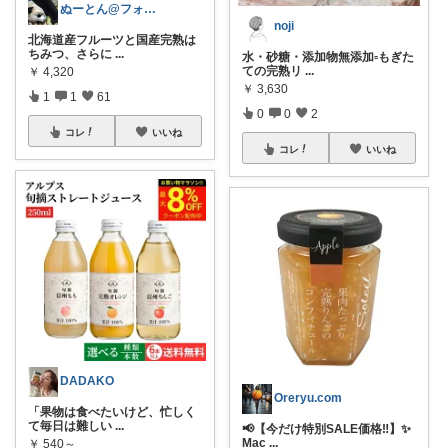
ぬーとん@フォロバ100％
noji
北海道産フルーツと国産完熟は
ちみつ、さらに
...
水・砂糖・添加物無添加▫️もぎた
ての完熟リ
...
￥
4,320
￥
3,630
1
1
61
0
0
2
コレ
いいね
コレ
いいね
DADAKO
Oreryu.com
「果物は食べたいけど、忙しく
て毎日は難しい
...
📢【今だけ特別SALE価格‼️】✨
Mac
...
￥
540～