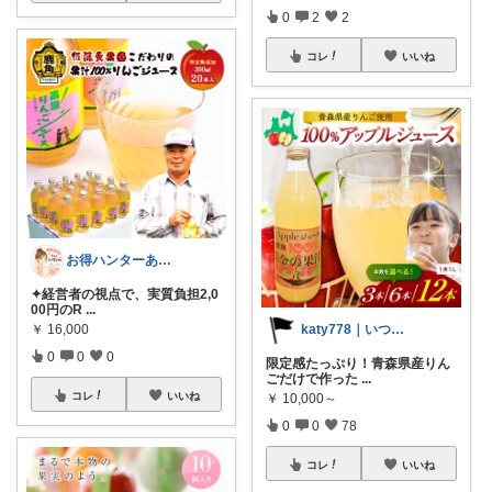
0
2
2
コレ
いいね
お得ハンターあや🛒今日もお得日和🛒
✦経営者の視点で、実質負担2,0
00円のR
...
￥
16,000
katy778｜いつも有難うございます✨
0
0
0
限定感たっぷり！青森県産りん
ごだけで作った
...
コレ
いいね
￥
10,000～
0
0
78
コレ
いいね