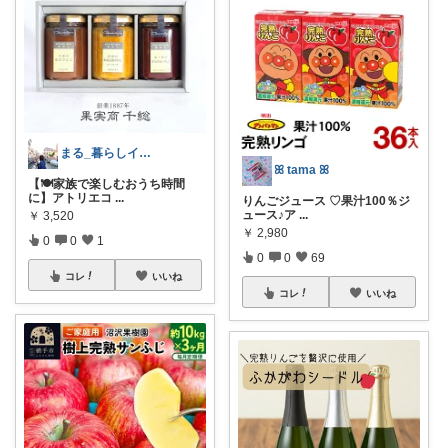
まる_暮らしインテリア🏠❣️
ꕤ tama ꕤ
【🍽️家族で楽しむおうち時間
に】アトリエコ
...
りんごジュース ♡果汁100％ジ
ュース♪ア
...
￥
3,520
￥
2,980
0
0
1
0
0
69
コレ
いいね
コレ
いいね