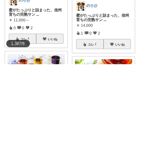
のり@
のり@
蜜がたっぷりと詰まった、信州
育ちの完熟サン
...
蜜がたっぷりと詰まった、信州
育ちの完熟サン
...
￥
11,000～
￥
14,000
0
0
2
1
0
2
コレ
いいね
1,387
件
コレ
いいね
おうちごはん研究
よし@おいしいもの大好き
【特別価格】日本橋 千疋屋総本
店 フルート
...
鹿児島県産の厳選された和紅茶
と、豊かに実っ
...
￥
3,888