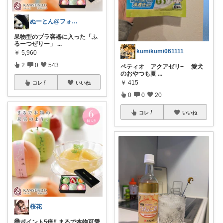
ぬーとん@フォロバ100％
果物型のプラ容器に入った「ふ
るーつぜりー」
...
kumikumi061111
￥
5,960
2
0
543
ペティオ アクアゼリ− 愛犬
のおやつも夏
...
￥
415
コレ
いいね
0
0
20
コレ
いいね
桜花
🉐ポイント5倍‼️ まるで本物可愛