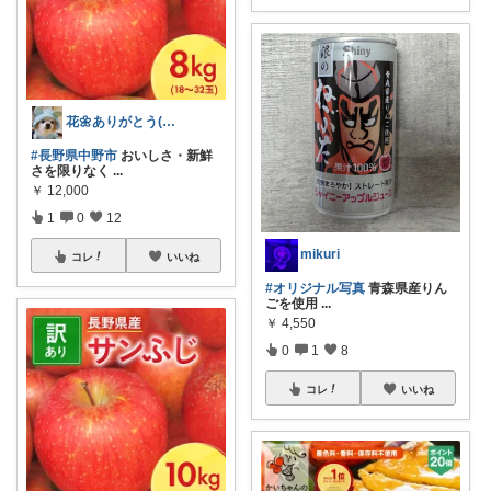
花🌼ありがとう(*･ω･)*_ _)ﾍ
#長野県中野市
おいしさ・新鮮
さを限りなく
...
￥
12,000
1
0
12
mikuri
コレ
いいね
#オリジナル写真
青森県産りん
ごを使用
...
￥
4,550
0
1
8
コレ
いいね