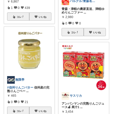
パルクル:青森名産品
￥
6,867
1
0
439
青森・津軽の農家直送、津軽ゆ
めりんごファー
...
￥
2,980
コレ
いいね
0
0
0
コレ
いいね
無限亭
#信州りんごバター
信州産の完
熟りんごペー
...
￥
465
サスリカ
0
0
21
アンパンマンの完熟りんごジュ
ース🍎 果汁1
...
コレ
いいね
￥
3,454