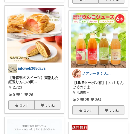
infoweb365days
ノアレーヌ💄大人ゆる美容
【青森県のスイーツ】完熟した
紅玉りんごの爽
...
【LINEクーポン有】甘い！りん
ごそのまま
...
￥
2,723
￥
4,880～
0
1
26
2
25
364
コレ
いいね
コレ
いいね