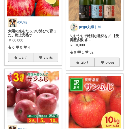
のり@
pegu夫婦｜30代ふたり暮らし🌿
太陽の光をたっぷり浴びて育っ
た、樹上完熟サ
...
＼おうちで特別な乾杯を／ 【受
賞歴多数 🍎
...
￥
60,000
￥
10,000
0
0
4
0
1
52
コレ
いいね
コレ
いいね