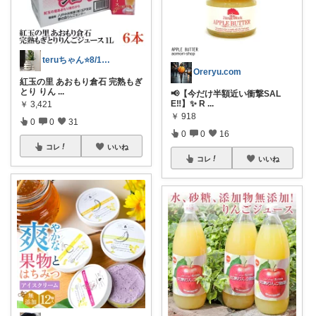
teruちゃん⭐️8/1楽天トラベル感謝
Oreryu.com
紅玉の里 あおもり倉石 完熟もぎ
とり りん
...
📢【今だけ半額近い衝撃SAL
E‼️】✨ R
...
￥
3,421
￥
918
0
0
31
0
0
16
コレ
いいね
コレ
いいね