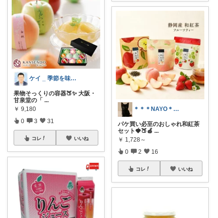
ケイ _ 季節を味わう静かな暮らし
果物そっくりの容器🍑✨ 大阪・
甘泉堂の「
...
￥
9,180
＊＊＊NAYO＊＊＊
0
3
31
パケ買い必至のおしゃれ和紅茶
セット🍓🍑🍎
...
コレ
いいね
￥
1,728～
0
2
16
コレ
いいね