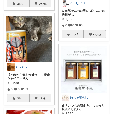
ＺＥ⭕ＲＯ
コレ
いいね
‪🍘‬南部せんべい界に 🍎りんごの
妖精が
...
￥
1,980
0
0
66
コレ
いいね
ミウミウ
【どれから飲むか迷う…！青森
シャイニーりん
...
￥
1,580
0
0
39
わちゃ暮らし
コレ
いいね
🍎「いつもの朝食を、ちょっと
贅沢にしたい」
...
￥
3,520