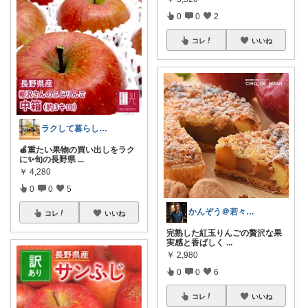
0
0
2
コレ
いいね
ラクして暮らしたい部
🍎重たい果物の買い出しをラク
に✨旬の長野県
...
￥
4,280
0
0
5
かんぞう＠若々しく健康的な老後生活
コレ
いいね
完熟した紅玉りんごの贅沢な果
実感と香ばしく
...
￥
2,980
0
0
6
コレ
いいね