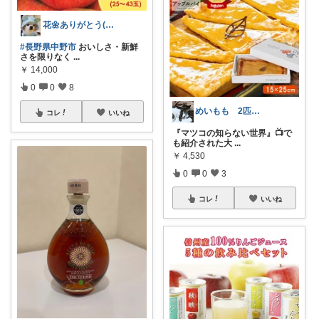
花🌼ありがとう(*･ω･)*_ _)ﾍ
#長野県中野市
おいしさ・新鮮
さを限りなく
...
￥
14,000
0
0
8
めいもも 2匹のママです🐈
コレ
いいね
『マツコの知らない世界』📺で
も紹介された大
...
￥
4,530
0
0
3
コレ
いいね