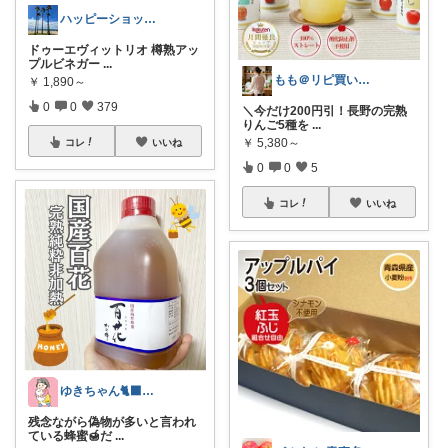
ハッピーショッパー77
ドゥーエヴィットリオ 樽熟アッ
プルビネガー
...
もも＠リピ買い決定の自然派グルメ
￥
1,890～
0
0
379
＼今だけ200円引！長野の完熟
りんご5種を
...
￥
5,380～
コレ
いいね
0
0
5
コレ
いいね
ゆきちゃん🐈‍⬛🐈🩷
残念ながら偽物が多いと言われ
ている蜂蜜🍯だ
...