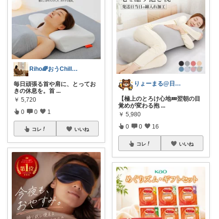
Riho🌈おうChill★グッズ
りょーまる@日用品×ファッション
毎日頑張る首や肩に、とってお
きの休息を。首
...
【極上のとろけ心地💤翌朝の目
￥
5,720
覚めが変わる抱
...
0
0
1
￥
5,980
0
0
16
コレ
いいね
コレ
いいね