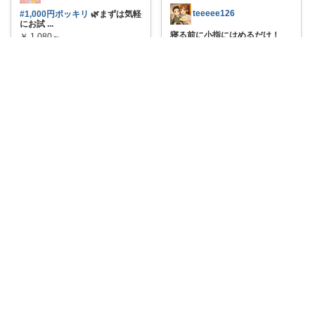
teeeee126
#1,000円ポッキリ
🌿まずは気軽
にお試
...
寝る前に小指にはめるだけ！
￥
1,080～
【いびき防止リン
...
0
0
164
￥
1,235
掲載終了
コレ
いいね
0
2
316
コレ
いいね
まんまろ@美容と健康をサポート
寝る前5分のごろごろ習慣！ 寝
落ちレベルの
...
なな@ ︙経由購入ありがとうございます✨
￥
8,580
#1,000円ポッキリ
寝る前の新習
0
0
2