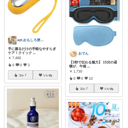
apt.おもしろ便利グッズ推し主婦
手に握るだけの手軽なやすらぎ
ケア！クイック
...
おでん
￥
7,480
【3秒で伝わる魅力】 15分の昼
0
0
3
寝が、午後
...
￥
1,730
コレ
いいね
0
0
10
コレ
いいね