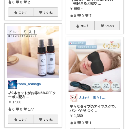
0
0
2
「朝起きると喉や
...
￥
690～
コレ
いいね
0
0
7
コレ
いいね
room_asinaga
🌙2本セットがお得✨5%OFFク
ーポン配布
...
ふわり｜暮らしの負担をかるくする日用品
￥
1,500
平らなタイプのアイマスクで、
0
0
177
バンドがきつく
...
￥
1,380
コレ
いいね
0
0
1