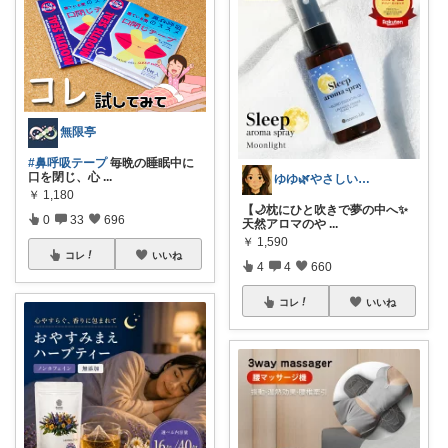
無限亭
#鼻呼吸テープ
毎晩の睡眠中に
口を閉じ、心
...
ゆゆ🌿やさしい暮らしROOM
￥
1,180
【🌙枕にひと吹きで夢の中へ✨
0
33
696
天然アロマのや
...
￥
1,590
コレ
いいね
4
4
660
コレ
いいね