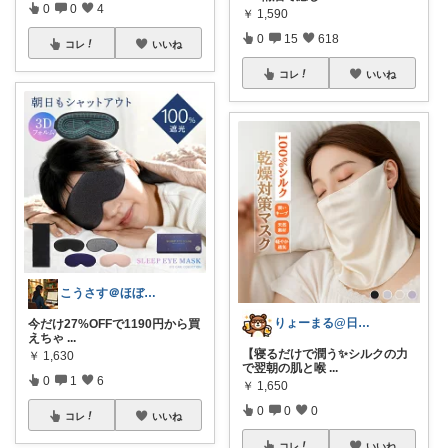
0
0
4
￥
1,590
0
15
618
コレ
いいね
コレ
いいね
こうさす＠ほぼ毎日更新
りょーまる@日用品×ファッション
今だけ27%OFFで1190円から買
えちゃ
...
【寝るだけで潤う✨シルクの力
￥
1,630
で翌朝の肌と喉
...
0
1
6
￥
1,650
0
0
0
コレ
いいね
コレ
いいね