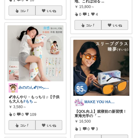
地、これは沼る
...
￥
15,800～
コレ
いいね
0
1
4
コレ
いいね
みののん🌠(୨୧•͈ᴗ•͈)感謝♡
🌠冷んやり・もっちり♫【子供
も大人も
#もち
...
MAKE YOU HAPPY
￥
3,580～
【QOL向上】就寝前の新習慣！
0
0
109
東海光学の「
...
￥
16,500
コレ
いいね
1
0
3