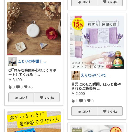
コレ
いいね
ことりの本棚｜読書と暮らし
😴静かな時間を心地よくサポ
ートしてくれる「
...
えりな@いいね100%バック💓
￥
3,490
目元にのせた瞬間、ほっと癒や
0
0
46
されるご褒美時
...
￥
2,090
コレ
いいね
1
0
9
コレ
いいね