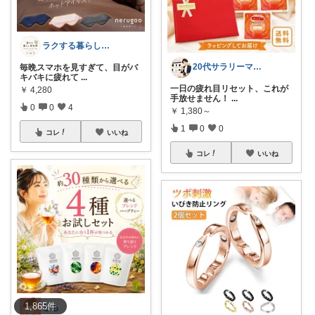
ラクする暮らし研究所
20代サラリーマンのすすめ
毎晩スマホを見すぎて、目がバ
キバキに疲れて
...
一日の疲れ目リセット、これが
￥
4,280
手放せません！
...
0
0
4
￥
1,380～
1
0
0
コレ
いいね
コレ
いいね
1,865
件
とも