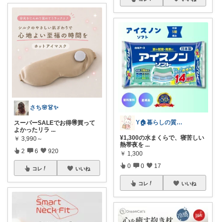
さち🌸👗✨
Y🏠暮らしの質が上がる物探し
スーパーSALEでお得🉐買って
よかったリラ
...
¥1,300の水まくらで、寝苦しい
￥
3,990～
熱帯夜を
...
2
6
920
￥
1,300
0
0
17
コレ
いいね
コレ
いいね