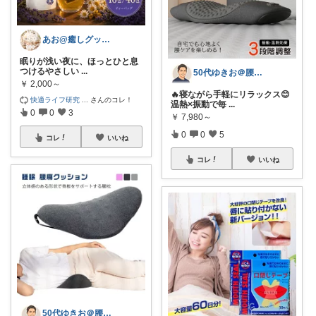
あお@癒しグッズの人
眠りが浅い夜に、ほっとひと息
つけるやさしい
...
50代ゆきお＠腰痛対策・改善グッズ
￥
2,000～
🔥寝ながら手軽にリラックス😊
快適ライフ研究
...
さんのコレ！
温熱×振動で毎
...
0
0
3
￥
7,980～
0
0
5
コレ
いいね
コレ
いいね
50代ゆきお＠腰痛対策・改善グッズ