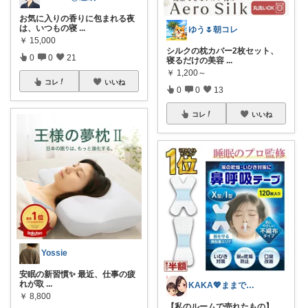
お気に入りの香りに包まれる夜
は、いつもの寝
...
ゆう🌷朝コレ
￥
15,000
シルクの枕カバー2枚セット、
0
0
21
寝るだけの美容
...
￥
1,200～
コレ
いいね
0
0
13
コレ
いいね
Yossie
安眠の新習慣✨ 最近、仕事の疲
れが取
...
KAKA💖ままでもキレイでいたい
￥
8,800
【私のルームで売れたもの】