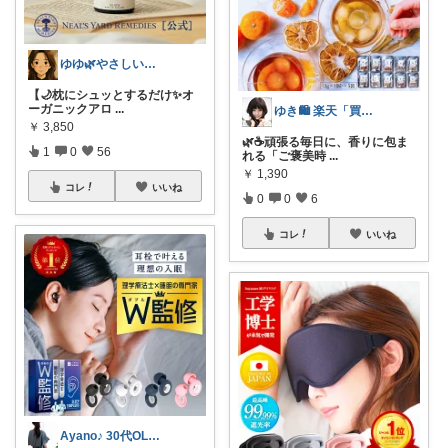
ゆゆ🌿やさしい暮らしROOM
【🌙枕にシュッとするだけ✨オ
ーガニックアロ
...
ゆき🛍️ 楽天「買ってよかった」を厳選
￥
3,850
🌿☕頑張る毎日に、香りに包ま
1
0
56
れる「ご褒美時
...
￥
1,390
コレ
いいね
0
0
6
コレ
いいね
Ayano♪ 30代OLファッション