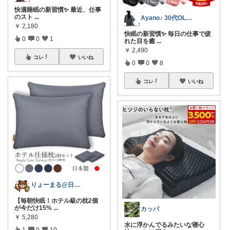
快適睡眠の新習慣✨ 最近、仕事
のスト
...
Ayano♪ 30代OLファッション
￥
2,180
快眠の新習慣✨ 毎日の仕事で疲
0
0
1
れた目を癒
...
￥
2,490
コレ
いいね
0
0
8
コレ
いいね
りょーまる@日用品×ファッション
【毎朝快眠！ホテル級の枕2個
が今だけ15%
...
カッパ
￥
5,280
水に浮かんでるみたいな寝心
1
0
10