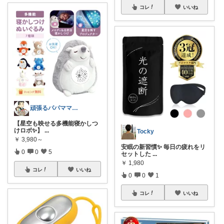
コレ
いいね
頑張るパパママ応援隊@育児・子供用品紹介
【星空も映せる多機能寝かしつ
けロボ✨】
...
Tocky
￥
3,980～
安眠の新習慣✨ 毎日の疲れをリ
0
0
5
セットした
...
￥
1,980
コレ
いいね
0
0
1
コレ
いいね