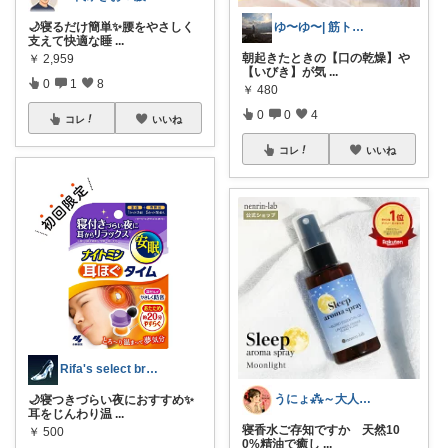
ゆ〜ゆ〜| 筋トレと旅のゆるログ
🌙寝るだけ簡単✨腰をやさしく
支えて快適な睡
...
朝起きたときの【口の乾燥】や
￥
2,959
【いびき】が気
...
0
1
8
￥
480
0
0
4
コレ
いいね
コレ
いいね
Rifa's select branch
うにょ⁂～大人女子×美と健康を科学する～
🌙寝つきづらい夜におすすめ✨
耳をじんわり温
...
寝香水ご存知ですか 天然10
￥
500
0%精油で癒し
...