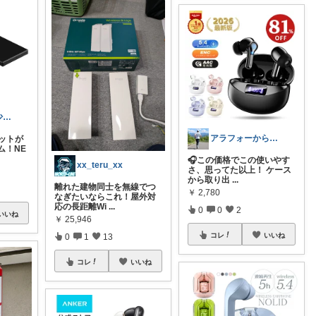
シヴァくんと少佐のROOM
アラフォーからのフルマラソン💨タロ
ネットが
ム！NE
🎧この価格でこの使いやす
xx_teru_xx
さ、思ってた以上！ ケース
から取り出
...
離れた建物同士を無線でつ
￥
2,780
なぎたいならこれ！屋外対
応の長距離Wi
...
0
0
2
いいね
￥
25,946
コレ
いいね
0
1
13
コレ
いいね