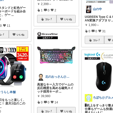
ori
￥
2,399～
スタンドと虹色ゲー
山の中
1
0
2
キーボードを組み合
と、ゲー
...
UGREEN Type C & 
9
コレ
いいね
AN変換アダプタ U
..
￥
1,990～
0
11
0
0
31
レ
いいね
コレ
北のおっさん@ガジェット好き
高速なキー入力でゲームの
反応精度を高める磁気スイ
ッチ採用キーボ
...
むうらし本舗
￥
39,980
 毎日をもっと楽しく、
0
0
14
に！ 楽天1位のこの
🖥机上をすっきり整
...
仕事もゲームも快適
0
コレ
いいね
替えたい人に
...