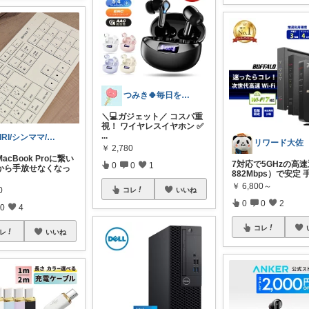
つみき🍀毎日をご機嫌にする♡
＼💻ガジェット／ コスパ重
視！ ワイヤレスイヤホン ✅
...
RIRI/シンママ/二児の母/フリー
リワード大佐
￥
2,780
acBook Proに繋い
7対応で5GHzの高
0
0
1
から手放せなくなっ
882Mbps）で安定 
￥
6,800～
0
コレ
いいね
0
0
2
0
4
コレ
レ
いいね