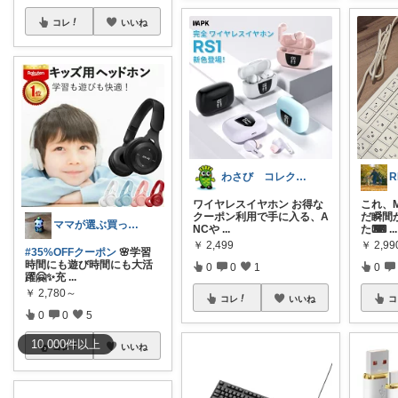
コレ
いいね
わさび コレクションもご利用ください
ワイヤレスイヤホン お得な
これ、M
クーポン利用で手に入る、A
だ瞬間
ママが選ぶ買ってよかった🌸育児🌸防災
NCや
...
た⌨
...
￥
2,499
￥
2,99
#35%OFFクーポン
🌸学習
時間にも遊び時間にも大活
0
0
1
0
躍🤗✨充
...
￥
2,780～
コレ
いいね
コ
0
0
5
10,000
件
以上
コレ
いいね