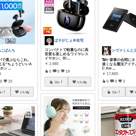
ぱそがじぇ＠在宅
コンパクトで軽量なのに高
ねこぱんち
音質を楽しめるワイヤレス
イヤホン。Bl
...
パで選ぶならこれ。
📶✨ 家事の合間に
￥
2,480
える“ちょうどいいA
速くなる魔法アイテ
ヤホン
...
C Ate
...
0
0
19
0
￥
17,800
0
25
0
0
3
コレ
いいね
レ
いいね
コレ