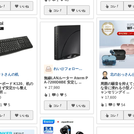
レ
いいね
コレ
コレ
いいね
れい@フォロー＆経由購入感謝です♪
サトさんの机
無線LANルーター Aterm P
A-7200D8BE 安定し
...
ボード K120、机の
周囲の騒音を抑えて
￥
27,980
まず安定から整え
な音に浸れる小型ノ
明
...
ャンセリングイ
...
1
0
5
0
￥
17,600
1
5
1
0
54
コレ
いいね
レ
いいね
コレ