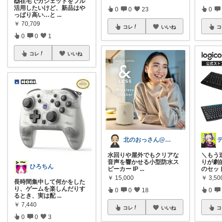
🙌在宅でガジェットをフル
活用したいけど、新品はや
0
0
23
0
っぱり高い…と
...
￥
70,709
コレ
いいね
コ
0
0
1
コレ
いいね
北のおっさん@ガジェット好き
水回りや屋外でもクリアな
＼もう
音声を響かせる小型防水ス
りが劇
ひろちん
ピーカー IP
...
のセッ
￥
15,000
￥
3,50
長時間集中して何かをした
り、ゲームを楽しんだりす
0
0
18
0
るとき、実は配
...
￥
7,440
コレ
いいね
コ
0
0
3