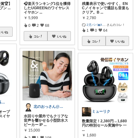
受賞🏆】
🎧楽天ランキング1位を獲得
残量表示で使いやすく、EN
ープン
...
したUGREENのワイヤレス
Cノイキャンで通話も音楽も
イヤホン
...
クリア。B
...
￥
5,999
￥
2,780
2児パパ✖️A
...
さんのコレ！
0
2
68
1
0
64
いいね
コレ
いいね
コレ
いいね
〜お得に幸せ暮らし〜
北のおっさん@ガジェット好き
ミューリク
オープ
スイヤ
水回りや屋外でもクリアな
音声を響かせる小型防水ス
数量限定！2,380円→1,680
ピーカー IP
...
円の特別セール実施中✨ 一
...
￥
15,000
￥
1,680
2
1
108