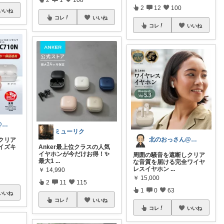
2
12
100
いいね
コレ
いいね
コレ
いいね
北のおっさん@ガジェット好き
ミューリク
北のおっさん@ガジェット好き
クリア
イズキ
Anker最上位クラスの人気
イヤホンが今だけお得！✨
周囲の騒音を遮断しクリア
最大1
...
な音質を届ける完全ワイヤ
レスイヤホン
...
￥
14,990
￥
15,000
2
11
115
1
0
63
いいね
コレ
いいね
コレ
いいね