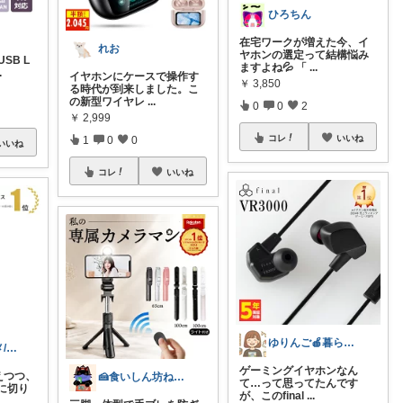
ひろちん
在宅ワークが増えた今、イ
れお
ヤホンの選定って結構悩み
USB L
ますよね💦 「
...
.
イヤホンにケースで操作す
￥
3,850
る時代が到来しました。こ
の新型ワイヤレ
...
0
0
2
￥
2,999
コレ
いいね
1
0
0
いいね
コレ
いいね
ゆりんご🍎暮らしにまつわるおすすめ品
ろぼち@グルメ/キッチン雑貨
ゲーミングイヤホンなん
えつつ、
🍰食いしん坊ねっこ🍩毎日タロット占い
て…って思ってたんです
に切り
が、このfinal
...