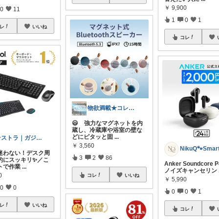
￥
9,900
0
11
1
0
1
レ
いいね
コレ
物欲満載★コレクションは商品分類別です★
😃 強力なマグネットを内
蔵し、冷蔵庫や浴室の壁な
どにピタッと固
...
テストラ｜ガジェット・家電
￥
3,560
迷わない！デスク周
3
2
86
的にスッキリ✨／こ
Anker Soundcore 
トで作業
...
ノイズキャンセリン
0
コレ
いいね
￥
5,990
0
0
0
0
1
レ
いいね
コレ