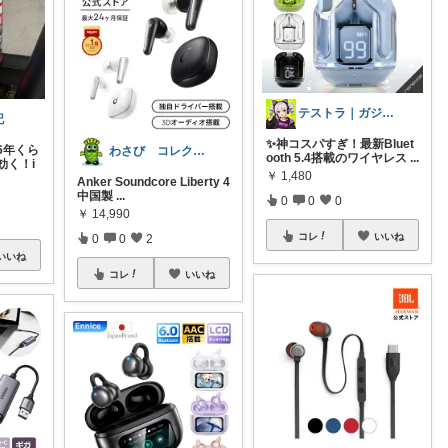
テストラ｜ガジェット・家電
記
✨神コスパすぎ！最新Bluet
6年くら
わさび コレクションもご利用ください
ooth 5.4搭載のワイヤレス
...
効く！i
￥
1,480
Anker Soundcore Liberty 4
中国製
...
0
0
0
￥
14,990
コレ
いいね
0
0
2
いいね
コレ
いいね