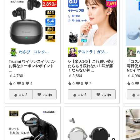
わさび コレクションもご利用ください
テストラ｜ガジェット・家電
Trusmi ワイヤレスイヤホン
✨【楽天1位】これ買い替え
「コス
お得なクーポンやポイント
たらもう戻れない！耳が痛
毎日使
...
くならない神
...
NCイ
￥
4,780
￥
3,664
￥
4,99
0
0
4
0
0
2
0
コレ
いいね
コレ
いいね
コ