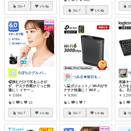
コレ
いいね
コ
コレ
いいね
ろぼち@グルメ/キッチン雑貨
つみき🍀毎日をご機嫌にする♡
🎧挟むだけで耳をふさが
有線キー
ず、デスク作業がぐっと快
＼💻ガジェット／ Wi-Fiがサ
入力を
適に！ イヤー
...
クサク快適に！ Wi-F
...
る。 孔
￥
3,664
￥
9,900
￥
2,20
0
0
10
1
0
7
0
コレ
いいね
コレ
いいね
コ