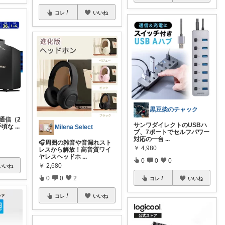
コレ
いいね
黒豆柴のチャック
速通信（2
サンワダイレクトのUSBハ
手頃な
...
Milena Select
ブ、7ポートでセルフパワー
対応の一台
...
🎧周囲の雑音や音漏れスト
￥
4,980
レスから解放！高音質ワイ
ヤレスヘッドホ
...
0
0
0
￥
2,680
いいね
0
0
2
コレ
いいね
コレ
いいね