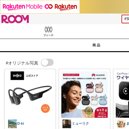
ROOM
Feed
商品
#オリジナル写真
D-ki
ミューリク