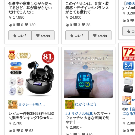
仕事中や家事しながら使っ
このイヤホンは、音質・装
【
#楽
てるけど、耳が塞がらない
着感・デザインのバランス
y・And
だけでこんなに
...
がとても優れて
...
￥
3,28
￥
17,880
￥
24,800
0
0
0
130
0
3
28
コ
コレ
いいね
コレ
いいね
ヨッシー@8/7経由購入感謝！
にがうりぼう
🐶
#【
レビュー件数38658件⭐️4.52
#オリジナル写真
✨スマート
になる方に
＼楽天ランキング1位★8
...
ウォッチ✨ 大きな画面で見
...
やすく
...
￥
2,780
￥
2,88
￥
2,980～
0
0
63
0
1
1
440