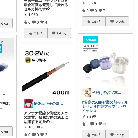
三脚一体型で手ブレを防ぎ
￥
9,978
集合写真も安定して撮れる
セルカ棒です📸
...
0
0
7
￥
1,080
コレ
いいね
0
0
4
いいね
コレ
いいね
私だけのお宝本舗🍀経由購入いつも感謝！
NikuQ🐾Smart Choice
#安定のAnker製の前モデル
P40iは、
🌸楽天花子の部屋🌸
よりより性能アップしたワ
...
イヤレス
...
アンテナ配線や防犯カメラ
￥
9,990
の設置、映像設備の施工に
活躍する定番の
...
0
0
30
￥
16,600～
いいね
0
0
3
コレ
いいね