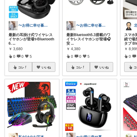
〜お得に幸せ暮らし〜
〜お得に幸せ暮らし〜
最新の耳掛け式ワイヤレス
最新Bluetooth5.3搭載のワ
スマホ
イヤホンが登場✨Bluetooth
イヤレスイヤホンが登場🎧
続で場
6.
...
安
...
タブ Bl
￥
3,680
￥
4,380
￥
8,99
0
0
5
0
0
5
0
コレ
いいね
コレ
いいね
コ