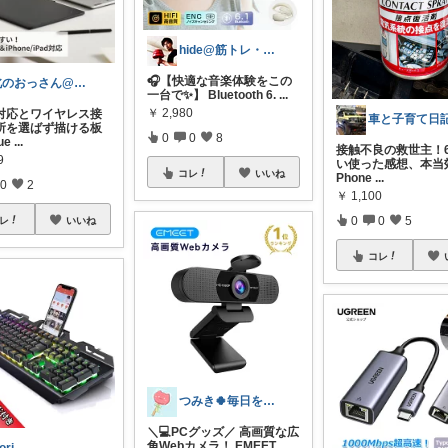
hide@筋トレ・健康・ダイエット
🎧【快適な音楽体験をこの
北のおっさん@ガジェット好き
一台で✨】 Bluetooth 6.
...
￥
2,980
対応とワイヤレス接
車と子育て日
所を選ばず描ける板
0
0
8
ue
...
接触不良の救世主！
9
い使った感想、本当
コレ
いいね
Phone
...
0
2
￥
1,100
0
0
5
レ
いいね
コレ
つみき🍀毎日をご機嫌にする♡
＼💻PCグッズ／ 高画質な広
角Webカメラ！ EMEET
...