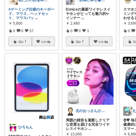
私だけのお宝本舗🍀経由購入いつも感謝！
〜お得に幸せ暮らし〜
N
#ゲーミング仕様のキーボー
Enniceの最新ワイヤレスイ
スマホ
ド、マウス、ヘッドセッ
ヤホンがとっても魅力的✨
ミング
ト、マウスパッ
...
インナー
...
わせる
￥
5,800
￥
2,480
￥
3,69
0
0
57
0
0
3
0
コレ
いいね
コレ
いいね
コ
北のおっさん@ガジェット好き
周囲の雑音を遮断しクリア
⌚️💖
な音質を届ける完全ワイヤ
健康的
ひろちん
レスイヤホン
...
スマー
￥
15,000
￥
6,98