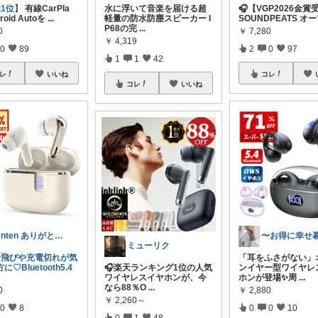
天1位】
有線CarPla
水に浮いて音楽を届ける超
🎧【VGP2026金賞
roid Autoを
...
軽量の防水防塵スピーカー I
SOUNDPEATS オ
P68の完
...
0
￥
7,280
￥
4,319
0
89
2
0
97
1
1
42
レ
いいね
コレ
コレ
いいね
tenten ありがとうございます。😃
ミューリク
音飛びや充電切れが気
「耳をふさがない」
♡Bluetooth5.4
🎧楽天ランキング1位の人気
ンイヤー型ワイヤレ
ワイヤレスイヤホンが、今
ホンが登場✨周
...
なら88％O
...
0
￥
2,880
￥
2,260～
0
8
0
0
10
0
1
48