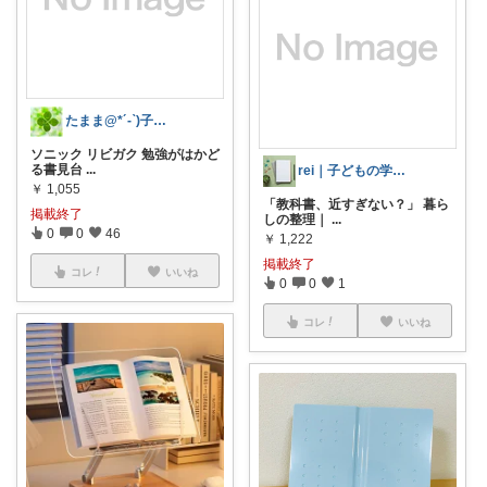
たまま@*´-`)子ども用品/日用品
ソニック リビガク 勉強がはかど
る書見台
...
rei｜子どもの学習環境を整える人
￥
1,055
「教科書、近すぎない？」 暮ら
掲載終了
しの整理｜
...
0
0
46
￥
1,222
掲載終了
コレ
いいね
0
0
1
コレ
いいね