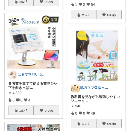
コレ
いいね
1
2
54
コレ
いいね
はるママ@いつもありがとうございます🌸
参考書を立てて使える書見台✨
下を向きっぱ
...
脱力ママ🌻ゆっぴ|肩の力を抜く暮らし
￥
4,380
教科書を見ながら勉強しやすい
0
0
4
ソニック
...
￥
940
コレ
いいね
0
0
49
コレ
いいね