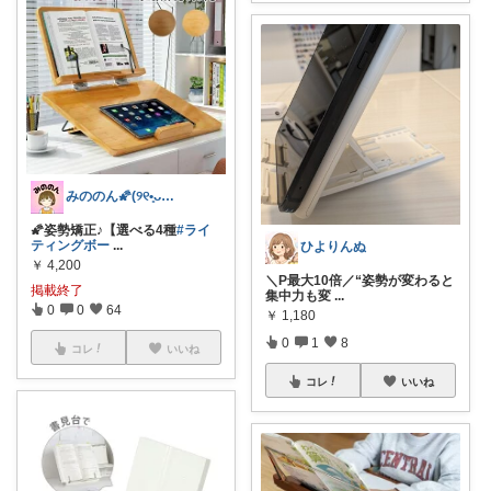
みののん🌠(୨୧•͈ᴗ•͈)感謝♡
🌠姿勢矯正♪【選べる4種
#ライ
ティングボー
...
ひよりんぬ
￥
4,200
＼P最大10倍／“姿勢が変わると
掲載終了
集中力も変
...
0
0
64
￥
1,180
0
1
8
コレ
いいね
コレ
いいね