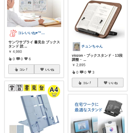
コレいいね♥️™▶コレクションも見てね！
サンワサプライ 書見台 ブックス
タンド 読
...
チュンちゃん
￥
4,980
viozon・ブックスタンド・13段
0
0
6
調整・
...
￥
2,895
コレ
いいね
0
0
3
コレ
いいね