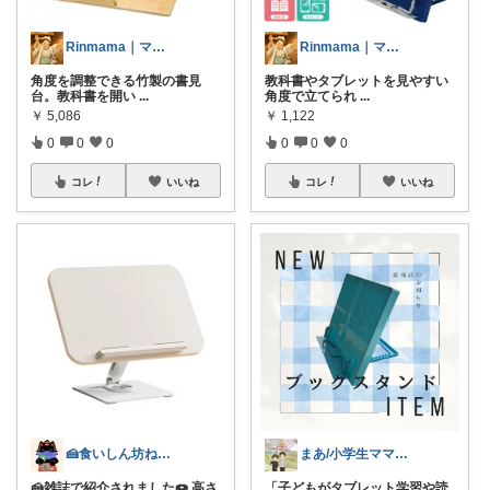
Rinmama｜ママのお助けアイテム
Rinmama｜ママのお助けアイテム
角度を調整できる竹製の書見
教科書やタブレットを見やすい
台。教科書を開い
...
角度で立てられ
...
￥
5,086
￥
1,122
0
0
0
0
0
0
コレ
いいね
コレ
いいね
🍰食いしん坊ねっこ🍩毎日タロット占い
まあ/小学生ママの転勤ROOM
🍰雑誌で紹介されました🍩 高さ
「子どもがタブレット学習や読