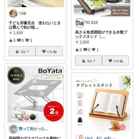
つゆ
TC-510
子ども用書見台 使わないとき
は畳んで机の端
...
高さ＆角度調節ができる木製ブ
￥
1,400
ックスタンド（
...
0
0
5
￥
2,650
0
0
1
コレ
いいね
コレ
いいね
買って良かった研究室
ぺぺ おしゃれ × 機能的なデスク環境
長時間のデスクワークを劇的に