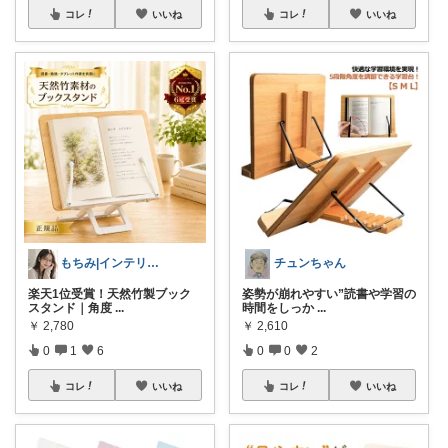
コレ
いいね
コレ
いいね
もちみ|インテリア・美容・ごはんLove
チュンちゃん
楽天1位受賞！天然竹製ブック
姿勢が崩れやすい”読書や学習の
スタンド｜角度
...
時間をしっか
...
￥
2,780
￥
2,610
0
1
6
0
0
2
コレ
いいね
コレ
いいね