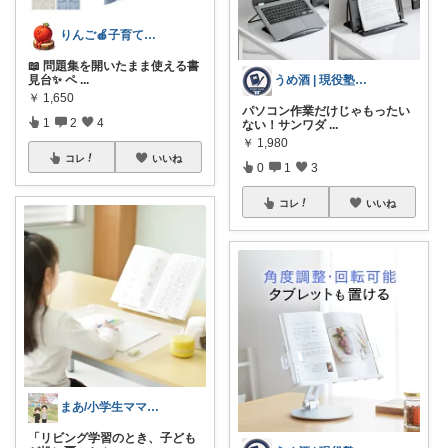
りんご🍎子育てママの日用品
📖 問題集を開いたまま使える書
見台✨ ペ
...
うめ酒 | 現役塾講師
￥
1,650
パソコン作業だけじゃもったい
1
2
4
ない！サンワダ
...
￥
1,980
コレ
いいね
0
1
3
コレ
いいね
まあ/小学生ママの転勤ROOM
「リビング学習のとき、子ども