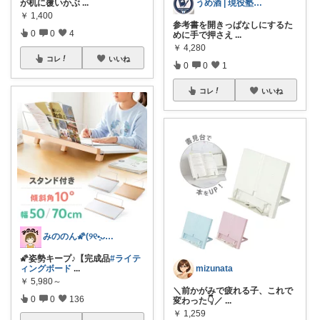
が机に覆いかぶ
...
うめ酒 | 現役塾講師
￥
1,400
参考書を開きっぱなしにするた
0
0
4
めに手で押さえ
...
￥
4,280
コレ
いいね
0
0
1
コレ
いいね
みののん🌠(୨୧•͈ᴗ•͈)感謝♡
🌠姿勢キープ♪【完成品
#ライテ
ィングボード
...
mizunata
￥
5,980～
＼前かがみで疲れる子、これで
0
0
136
変わった👇／
...
￥
1,259