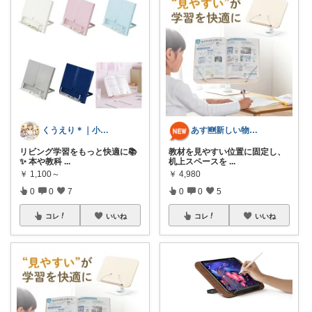
くうえり＊｜小学生ママの便利グッズ
あす🆕新しい物＆面白い物etc.
リビング学習をもっと快適に📚
教材を見やすい位置に固定し、
✨ 本や教科
...
机上スペースを
...
￥
1,100～
￥
4,980
0
0
7
0
0
5
コレ
いいね
コレ
いいね