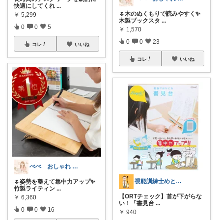
快適にしてくれ
...
🌷木のぬくもりで読みやすく✨
￥
5,299
木製ブックスタ
...
0
0
5
￥
1,570
0
0
23
コレ
いいね
コレ
いいね
ぺぺ おしゃれ × 機能的なデスク環境
視能訓練士めとり🌸目を守るグッズ超厳選
🌷姿勢を整えて集中力アップ✨
竹製ライティン
...
【ORTチェック】首が下がらな
￥
6,360
い！「書見台
...
0
0
16
￥
940