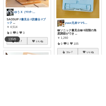
ゆう X（ﾂｲｯﾀｰ）@mihaneed
SAOSUP
#書見台
#読書台
#ブ
ック
...
yuu⭐︎兄弟ママ5日感謝です💐
￥
4,514
📖ソニック書見台📖 6段階の角
0
0
3
度調節ができ
...
￥
1,260
135
件
コレ
いいね
0
0
105
コレ
いいね
みののん🌠(୨୧•͈ᴗ•͈)感謝♡