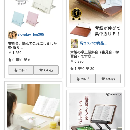
slowday_log365
高コスパの商品を紹介します✨
書見台、悩んでこれにしました
📚 折り
...
木製の卓上傾斜台（書見台・学
￥
1,259
習台）です😊
...
0
0
8
￥
6,980
1
0
30
コレ
いいね
コレ
いいね