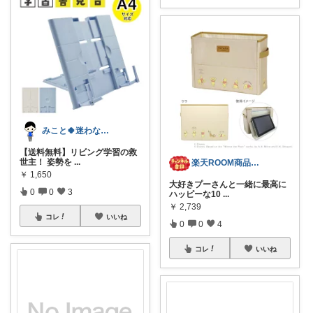
みこと🍀迷わない入学準備・知育・学習
【送料無料】リビング学習の救
世主！ 姿勢を
...
楽天ROOM商品紹介
￥
1,650
大好きプーさんと一緒に最高に
0
0
3
ハッピーな10
...
￥
2,739
コレ
いいね
0
0
4
コレ
いいね