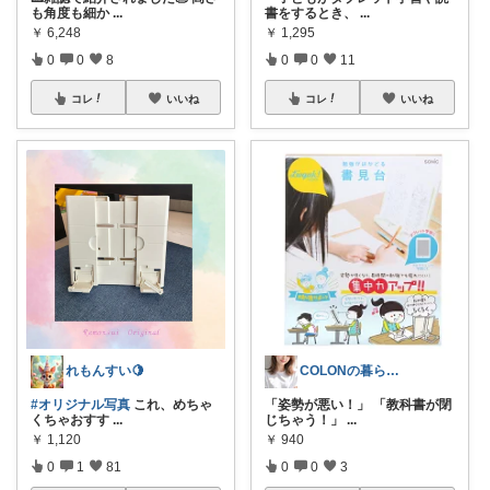
も角度も細か
...
書をするとき、
...
￥
6,248
￥
1,295
0
0
8
0
0
11
コレ
いいね
コレ
いいね
れもんすい🍋
COLONの暮らしメモ。
#オリジナル写真
これ、めちゃ
「姿勢が悪い！」 「教科書が閉
くちゃおすす
...
じちゃう！」
...
￥
1,120
￥
940
0
1
81
0
0
3