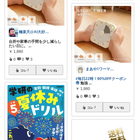
極楽天@AI大好きおじさんｗ
台所や家事の手間を少し減らし
たい日に。
...
￥
1,980
0
0
3
まあや⌇ワーママの暮らしとインテリア𓍯
コレ
いいね
#毎日22時！90%0FFクーポン
🉐
勉強
...
￥
1,980
0
0
3
コレ
いいね