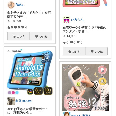
Ruka
🌼お子さまの「できた！」を応
援する✨pri
...
ひろちん
￥
18,299
0
0
4
在宅ワークや子育てで「子供の
エンタメ・学習
...
￥
14,900
コレ
いいね
0
0
5
コレ
いいね
紅茶ROOM!
🧺✨ お子さんの学習サポート
に！理想的なタ
...