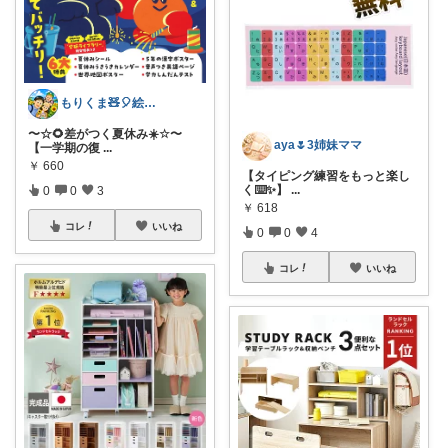
もりくま🧸🎈絵本他👍上限中🙇
〜☆🌻差がつく夏休み☀️☆〜
aya🌷3姉妹ママ
【一学期の復
...
￥
660
【タイピング練習をもっと楽し
く⌨️✨】
...
0
0
3
￥
618
コレ
いいね
0
0
4
コレ
いいね