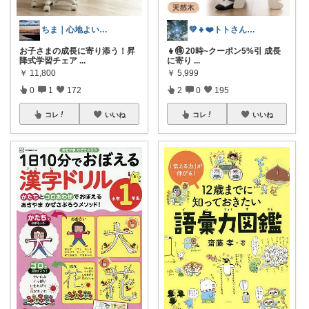
ちま｜心地よい日常のアイテム🍁
💚👧❤️トトさん 8月🥵
お子さまの成長に寄り添う！昇
👧🉐 20時~クーポン5%引 成長
降式学習チェア
...
に寄り
...
￥
11,800
￥
5,999
0
1
172
2
0
195
コレ
いいね
コレ
いいね