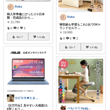
Ruka
🎒入学準備にぴったり✨日本
Ruka
製・完成品だから
...
￥
21,780
🎒収納も学習もこれ1台でOK✨
ランドセルラ
...
0
0
2
￥
19,990
コレ
いいね
0
0
2
コレ
いいね
カピロモ🍀たまにくすっと笑えるーむ🐾
【6万円台】見やすい大画面15.
ぺちパパ│hyggeな暮らし🌿
6型！おう
...