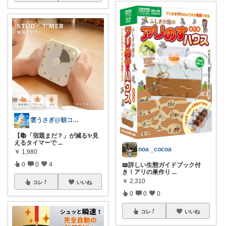
雲うさぎ@朝コレ❤良質便利時短グッズ🐰
【📚「宿題まだ？」が減る✨見
えるタイマーで
...
noa _cocoa
￥
1,980
0
0
4
📖詳しい生態ガイドブック付
き！アリの巣作り
...
￥
2,310
コレ
いいね
0
0
0
コレ
いいね