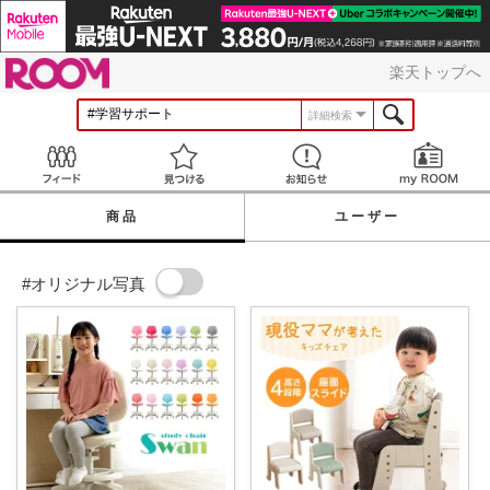
ROOM
楽天トップへ
詳細検索
Feed
見つける
お知らせ
商品
ユーザー
#オリジナル写真