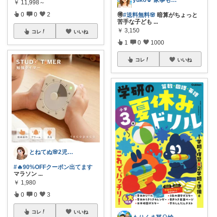
yuko🌷 家事も育児もちょっとラクに
￥
11,998～
0
0
2
🉐
#送料無料🌸
暗算がちょっと
苦手な子ども
...
￥
3,150
コレ
いいね
1
0
1000
コレ
いいね
とねてぬ🌸2児ママ✿毎日をラク&快適に
#🔥90%OFFクーポン出てます
マラソン
...
￥
1,980
0
0
3
コレ
いいね