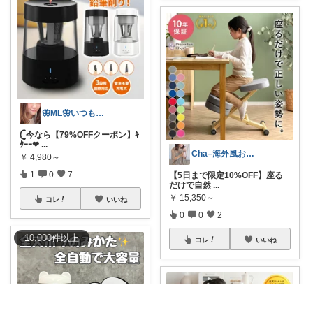
🦋ML🦋いつもありがとう💓
𓊆今なら【79%OFFクーポン】ｷ
ﾀｰｰ❤
...
Cha–海外風おしゃれインテリアと愛用品
￥
4,980～
1
0
7
【5日まで限定10%OFF】座る
だけで自然
...
￥
15,350～
コレ
いいね
0
0
2
10,000
件
以上
コレ
いいね