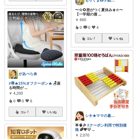
もりくま🧸🎈絵本他👍上限中🙇
〜☆🌻差がつく夏休み☀️☆〜
【一学期の復
...
￥
660
0
0
4
コレ
いいね
があべら🌼
#🉐🔥15%オフクーポン🔥
🪑座
る時間が
...
￥
4,200
0
0
6
コレ
いいね
シキ★ママの暮らし、キッズ
🌟🧠🎉
#クーポン利用で特別価
格
🌈💖💡
...
￥
2,070