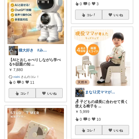
0
0
3
コレ
いいね
猫大好き #みなさんのお気持ちに感謝
【AIとおしゃべりしながら学べ
る✨話題の知
...
￥
7,880
nishi
さんのコレ！
0
0
11
まな⌇2児ママが目指すゆとりある暮らし
コレ
いいね
🪑 子どもの成長に合わせて長く
使える椅子を
...
￥
5,999
0
0
10
コレ
いいね