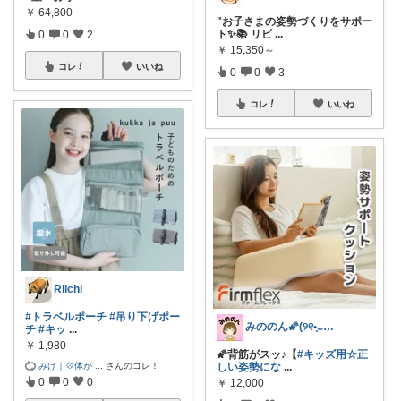
￥
64,800
"お子さまの姿勢づくりをサポー
ト✨📚 リビ
...
0
0
2
￥
15,350～
コレ
いいね
0
0
3
コレ
いいね
Riichi
#トラベルポーチ
#吊り下げポー
みののん🌠(୨୧•͈ᴗ•͈)感謝♡
チ
#キッ
...
￥
1,980
🌠背筋がスッ♪【
#キッズ用☆正
みけ｜💠体が
...
さんのコレ！
しい姿勢にな
...
0
0
0
￥
12,000