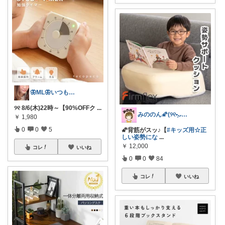
🦋ML🦋いつもありがとう💓
୨୧ 8/6(木)22時～【90%OFFク
...
みののん🌠(୨୧•͈ᴗ•͈)感謝♡
￥
1,980
0
0
5
🌠背筋がスッ♪【
#キッズ用☆正
しい姿勢にな
...
￥
12,000
コレ
いいね
0
0
84
コレ
いいね