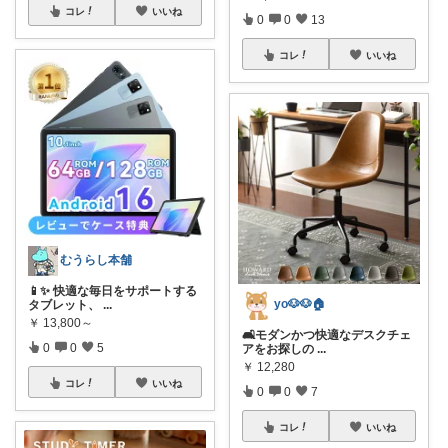
コレ
いいね
0
0
13
コレ
いいね
むうらし本舗
📱✨ 快適な毎日をサポートする
yo🐶🐶🏠
タブレット、
...
￥
13,800～
🛋️モダンかつ快適なデスクチェ
0
0
5
アをお探しの
...
￥
12,280
コレ
いいね
0
0
7
コレ
いいね