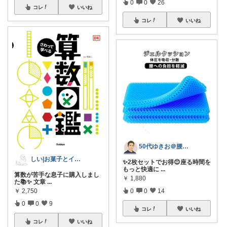
0
0
26
コレ
いいね
コレ
いいね
50代ゆきお＠腰痛対策・改善グッズ
しい|お菓子とインテリア好きな30代ママ
✨2枚セットでお得😊座る時間を
もっと快適に
...
算数が苦手な息子に購入しまし
￥
1,880
た📚✨ 文章
...
￥
2,750
0
0
14
0
0
9
コレ
いいね
コレ
いいね