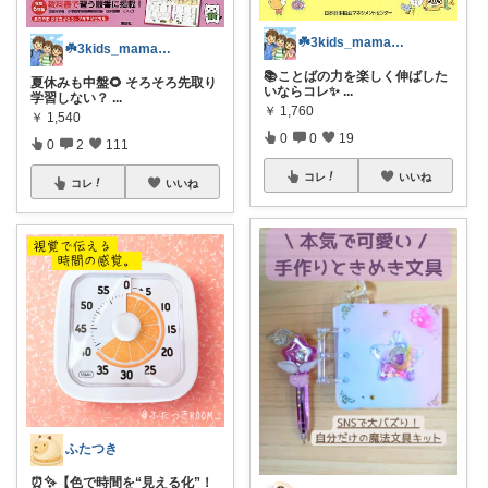
☘️3kids_mama_room☘️
☘️3kids_mama_room☘️
📚ことばの力を楽しく伸ばした
夏休みも中盤🌻 そろそろ先取り
いならコレ✨
...
学習しない？
...
￥
1,760
￥
1,540
0
0
19
0
2
111
コレ
いいね
コレ
いいね
ふたつき
⏰✨【色で時間を“見える化”！