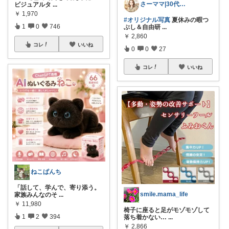
さーママ|30代小2女児ママ🎀
ビジュアルタ
...
￥
1,970
#オリジナル写真
夏休みの暇つ
1
0
746
ぶし＆自由研
...
￥
2,860
コレ
いいね
0
0
27
コレ
いいね
ねこぱんち
「話して、学んで、寄り添う。
smile.mama_life
家族みんなのそ
...
￥
11,980
椅子に座ると足がモゾモゾして
1
2
394
落ち着かない…
...
￥
2,866