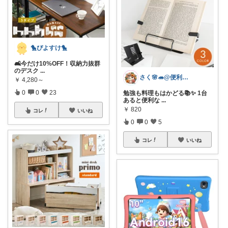
🐤ぴよすけ🐤
🛋️今だけ10%OFF！収納力抜群
のデスク
...
さく🌸🦔@便利でかわいいを探す旅
￥
4,280～
0
0
23
勉強も料理もはかどる📚✨ 1台
あると便利な
...
￥
820
コレ
いいね
0
0
5
コレ
いいね