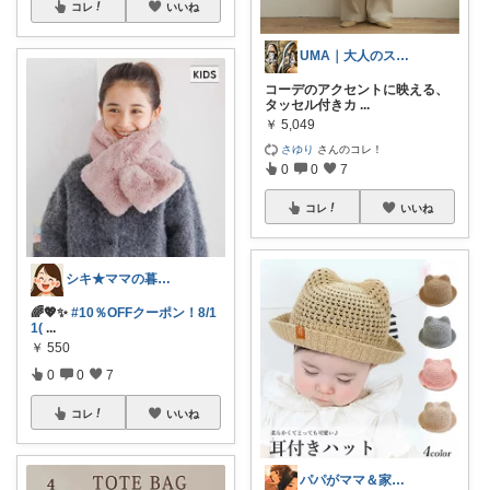
コレ
いいね
UMA｜大人のスニーカーと仕事道具
コーデのアクセントに映える、
タッセル付きカ
...
￥
5,049
さゆり
さんのコレ！
0
0
7
コレ
いいね
シキ★ママの暮らし、キッズ
🌈💖✨
#10％OFFクーポン！8/1
1(
...
￥
550
0
0
7
コレ
いいね
パパがママ＆家族の笑顔の為に選ぶ品😆