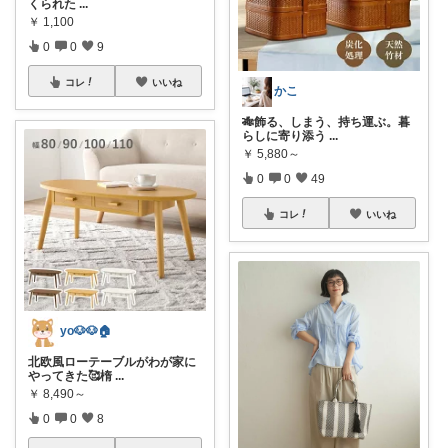
くられた
...
￥
1,100
0
0
9
コレ
いいね
かこ
🎋飾る、しまう、持ち運ぶ。暮
らしに寄り添う
...
￥
5,880～
0
0
49
コレ
いいね
yo🐶🐶🏠
北欧風ローテーブルがわが家に
やってきた🥰楕
...
￥
8,490～
0
0
8