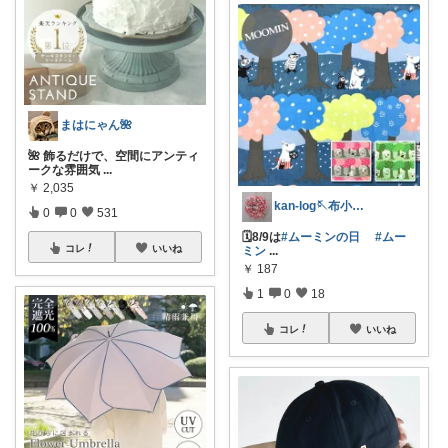
まはにゃん🌺
🌺 飾るだけで、空間にアンティ
ークな雰囲気
...
￥
2,035
kan-log🪡布小物アレコレつくる
0
0
531
🗓️8/9は
#ムーミンの日
#ムー
コレ
いいね
ミン
...
￥
187
1
0
18
コレ
いいね