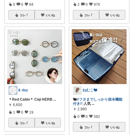
0
0
84
2
0
976
コレ
いいね
コレ
いいね
& day
ねむこ🐿
＊Red Cabin＊ Ciqi HERB
...
🐿
#フタまでしっかり保冷機能
付き!!
人気
...
￥
6,600
￥
2,980
1
0
19
0
0
582
コレ
いいね
コレ
いいね