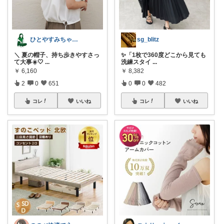
ひとやすみちゃん＊シンプルひとり暮らし
sg_blitz
＼ 夏の帽子、持ち歩きやすさっ
✨「1枚で360度どこから見ても
て大事☀️🤍
...
洗練スタイ
...
￥
6,160
￥
8,382
2
0
651
0
0
482
コレ
いいね
コレ
いいね