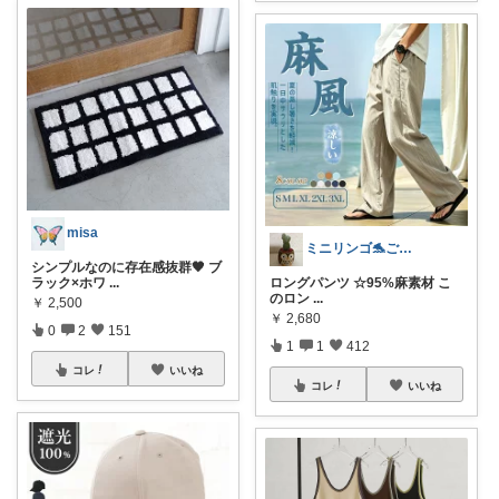
misa
ミニリンゴ🐬ご縁に感謝🌻ありがとう
シンプルなのに存在感抜群🖤 ブ
ラック×ホワ
...
ロングパンツ ☆95%麻素材‌ こ
のロン
...
￥
2,500
￥
2,680
0
2
151
1
1
412
コレ
いいね
コレ
いいね