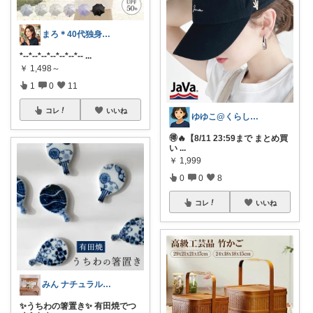
まろ＊40代独身シンプルライフ
*--*--*--*--*--*--*--
...
￥
1,498～
1
0
11
コレ
いいね
ゆゆこ@くらしを楽に便利に✨
🉐🔥【8/11 23:59まで まとめ買
い
...
￥
1,999
0
0
8
コレ
いいね
みん ナチュラル✨♡*:.｡.
✨うちわの箸置き✨ 有田焼でつ