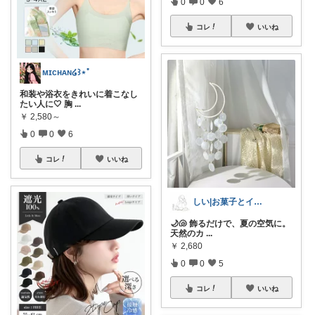
0
0
6
コレ
いいね
ᴍɪᴄʜᴀɴ໒꒱⋆ﾟ
和装や浴衣をきれいに着こなし
たい人に🤍 胸
...
￥
2,580～
0
0
6
コレ
いいね
しい|お菓子とインテリア好きな30代ママ
🌙🐚 飾るだけで、夏の空気に。
天然のカ
...
￥
2,680
0
0
5
コレ
いいね