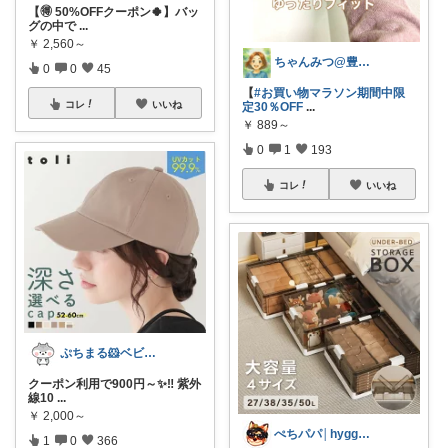
【🉐 50%OFFクーポン🍀】バッ
グの中で
...
￥
2,560～
ちゃんみつ@豊かな日常
0
0
45
【
#お買い物マラソン期間中限
コレ
いいね
定30％OFF
...
￥
889～
0
1
193
コレ
いいね
ぷちまる🐹ベビー子供服♡
クーポン利用で900円～✨‼️ 紫外
線10
...
￥
2,000～
ぺちパパ│hyggeな心意気を大切に🌿
1
0
366