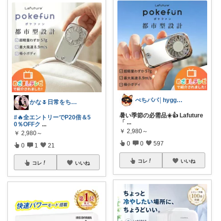
ぺちパパ│hyggeな心意気を大切に🌿
かな🌷日常をちょっと豊かにするもの
暑い季節の必需品☀️👍 Lafuture
#🔥全エントリーでP20倍＆5
「
...
0％OFFク
...
￥
2,980～
￥
2,980～
0
0
597
0
1
21
コレ
いいね
コレ
いいね