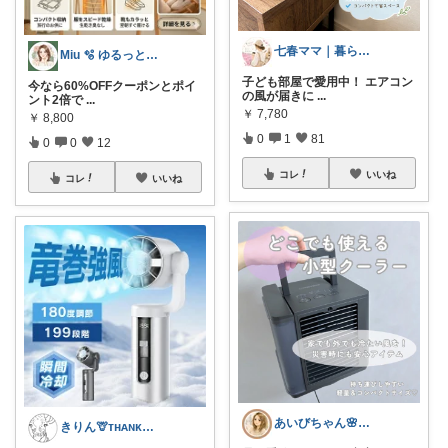
七春ママ｜暮らしとキャンプ
Miu 🫧 ゆるっと自分磨き。
子ども部屋で愛用中！ エアコン
今なら60%OFFクーポンとポイ
の風が届きに
...
ント2倍で
...
￥
7,780
￥
8,800
0
1
81
0
0
12
コレ
いいね
コレ
いいね
あいびちゃん🌸２児mama
きりん🦒ᴛʜᴀɴᴋs ᴀʟᴡᴀʏs.