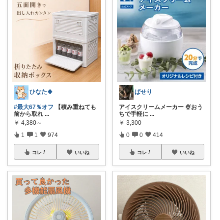
ひなた🍀
ぱせり
#最大67％オフ
【積み重ねても
アイスクリームメーカー 🍨おう
前から取れ
...
ちで手軽に
...
￥
4,380～
￥
3,300
1
1
974
0
0
414
コレ
いいね
コレ
いいね