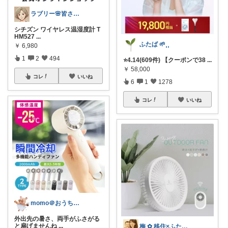
ラブリー🌸皆さんありがとう
シチズン ワイヤレス温湿度計 T
HM527
...
ふたば 🌱⸒⸒
￥
6,980
1
2
494
⭐️4.14(609件) 【クーポンで38
...
￥
58,000
コレ
いいね
6
1
1278
コレ
いいね
momo＠おうち大好き💛
外出先の暑さ、両手がふさがる
と扇げませんね
...
梅 ✿ 移住×ふたり暮らし⸜⸝⋆︎*