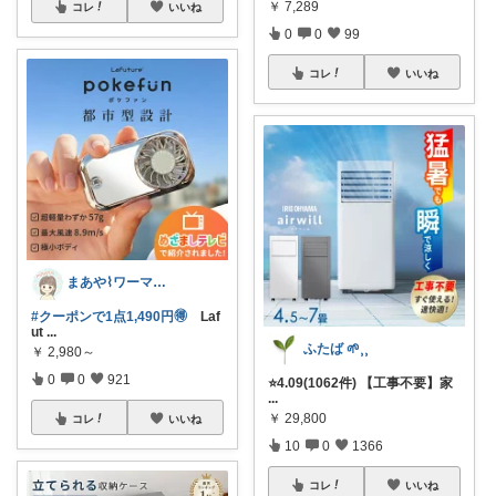
￥
7,289
コレ
いいね
0
0
99
コレ
いいね
まあや⌇ワーママの暮らしとインテリア𓍯
#クーポンで1点1,490円🉐
Laf
ut
...
ふたば 🌱⸒⸒
￥
2,980～
0
0
921
⭐️4.09(1062件) 【工事不要】家
...
￥
29,800
コレ
いいね
10
0
1366
コレ
いいね