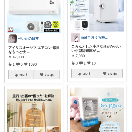
maf＊おうち時間を満喫するインテリア
ぺいかの日常
ころんとした小さな形がかわい
アイリスオーヤマ エアコン 毎日
い小型冷蔵庫が
...
をもっと快
...
￥
7,980
￥
47,800
0
1
10
1
0
1090
コレ
いいね
コレ
いいね