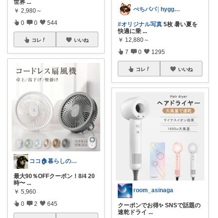
世界
...
ぺちパパ│hyggeな心意気を大切に🌿
￥
2,980～
0
0
544
#オリジナル写真
5枚 暑い夏を
快適に乗
...
￥
12,880～
コレ
いいね
7
0
1295
コレ
いいね
ココ🏠暮らしの必需品
最大90％OFFクーポン！8/4 20
時〜
...
room_asinaga
￥
5,960
0
2
645
クーポンでお得✨ SNSで話題の
速乾ドライ
...