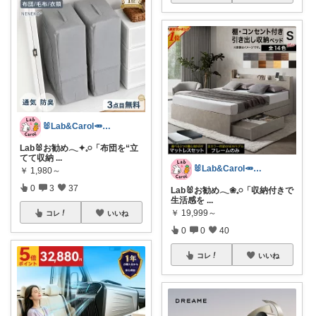
🐰Lab&Carol🥕のｲﾝﾃﾘｱ
Lab🐰お勧め𓂃✦𓈒𓏸「布団を“立
てて収納
...
🐰Lab&Carol🥕のｲﾝﾃﾘｱ
￥
1,980～
0
3
37
Lab🐰お勧め𓂃❀𓈒𓏸「収納付きで
生活感を
...
￥
19,999～
コレ
いいね
0
0
40
コレ
いいね