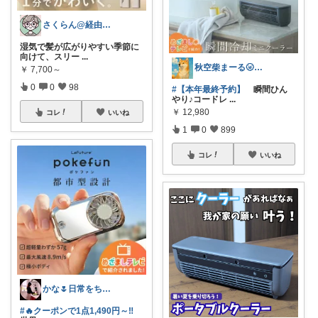
さくらん@経由感謝
湿気で髪が広がりやすい季節に
向けて、スリー
...
秋空柴まーる🌝優しい暮らしアイテム🐾
￥
7,700～
0
0
98
#【本年最終予約】
瞬間ひん
やり♪コードレ
...
￥
12,980
コレ
いいね
1
0
899
コレ
いいね
かな🌷日常をちょっと豊かにするもの
#🔥クーポンで1点1,490円～‼️