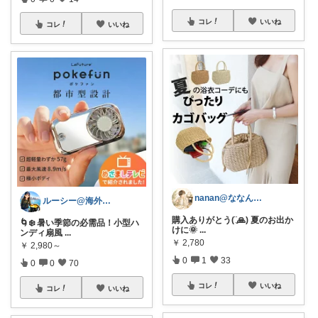
コレ
いいね
コレ
いいね
nanan@ななんぶろぐ。☕️🌿‬
ルーシー@海外コスメとひとり暮らし
購入ありがとう(¨̮🙏) 夏のお出か
🌀❄️ 暑い季節の必需品！小型ハ
けに🌞
...
ンディ扇風
...
￥
2,780
￥
2,980～
0
1
33
0
0
70
コレ
いいね
コレ
いいね