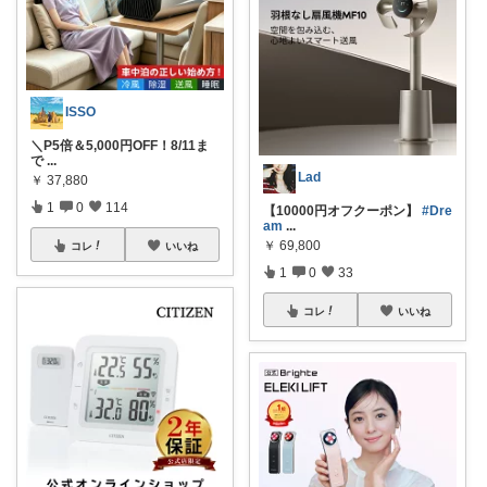
ISSO
＼P5倍＆5,000円OFF！8/11ま
で
...
Lad
￥
37,880
1
0
114
【10000円オフクーポン】
#Dre
am
...
￥
69,800
コレ
いいね
1
0
33
コレ
いいね