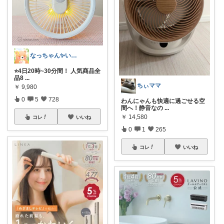
なっちゃん✨いつもありがとう😊✨
⭐️4日20時~30分間！ 人気商品全
品8
...
ちぃママ
￥
9,980
0
5
728
わんにゃんも快適に過ごせる空
間へ！静音なの
...
￥
14,580
コレ
いいね
0
1
265
コレ
いいね