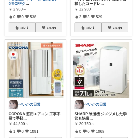
0％OFFク
...
載したコードレ
...
￥
2,980～
￥
12,980
0
0
538
2
3
529
コレ
いいね
コレ
いいね
ぺいかの日常
ぺいかの日常
CORONA 窓用エアコン 工事不
SHARP 除湿機 ジメジメした季
要で手軽
...
節も快適
...
￥
44,800～
￥
20,750～
1
0
1091
0
0
1068