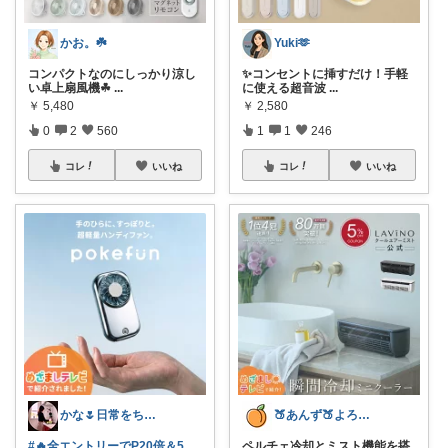
かお。☘️
Yuki🫶
コンパクトなのにしっかり涼し
✨コンセントに挿すだけ！手軽
い卓上扇風機☘
...
に使える超音波
...
￥
5,480
￥
2,580
0
2
560
1
1
246
コレ
いいね
コレ
いいね
かな🌷日常をちょっと豊かにするもの
🍑あんず🍑よろしくおねがいします🤡
#🔥全エントリーでP20倍＆5
ペルチェ冷却とミスト機能を搭