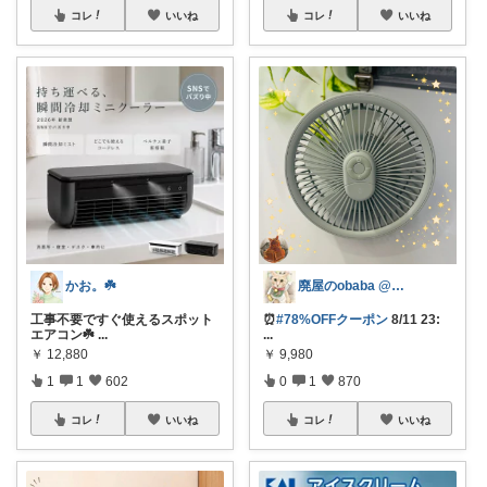
コレ
いいね
コレ
いいね
かお。☘️
廃屋のobaba @ 感謝🙏ほぼ朝コレ
工事不要ですぐ使えるスポット
⏰
#78%OFFクーポン
8/11 23:
エアコン☘️
...
...
￥
12,880
￥
9,980
1
1
602
0
1
870
コレ
いいね
コレ
いいね