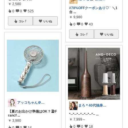
￥
2,580
#78%OFFクーポンあり♡︎ʾʾ
＼1
0
0
525
台
...
￥
9,980
コレ
いいね
0
0
43
コレ
いいね
アッコちゃん＠ファッション＆美容💄好き
まろ＊40代独身シンプルライフ
【夏のお出かけ準備はOK？🏖️F
*--*--*--*--*--*--*--
...
rancf
...
￥
7,999～
￥
3,980
0
0
18
0
0
14