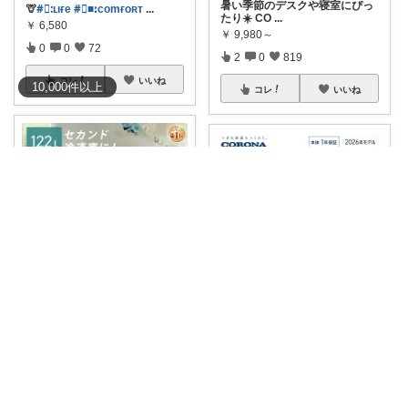
暑い季節のデスクや寝室にぴっ
🦒
#⃞ᱺʟıғe
#⃞■ꓽᴄomғoʀᴛ
...
たり☀️ CO
...
￥
6,580
￥
9,980～
0
0
72
2
0
819
コレ
いいね
10,000
件
以上
コレ
いいね
トミー|パパしてます^^
ぺいかの日常
#冷凍庫の容量足りてますか？
CORONA 窓用エアコン 工事不
お一人様、2
...
要で手軽
...
￥
36,800
￥
46,800
0
0
8
2
0
1078