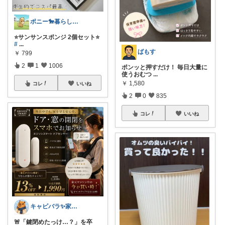
ポニー🐎暮らし快適を目指すパパ
⭐️サンサンスポンジ 2個セット⭐️
#
...
ばもす
￥
799
2
1
1006
ポンッと押すだけ！ 毎日大量に
使うおむつ
...
￥
1,580
コレ
いいね
2
0
835
コレ
いいね
キャピバラ✨家電開発者のオススメROOM
🚨「鍵閉めたっけ…？」を卒