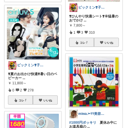
ピックミン❣️子育てパパママ応援グッズ
❣️ひんやり快適シート❣️🌞猛暑の
おでかけ
...
￥
7,800～
1
3
310
コレ
いいね
ピックミン❣️子育てパパママ応援グッズ
❣️夏のお出かけ快適❣️暑い日のベ
ビーカー
...
￥
11,800～
0
2
278
コレ
いいね
miwa.✂︎ﾏﾏ美容師💎
#1000円ポッキリ
夏休み中に
お道具箱の
...