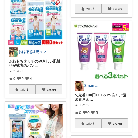
コレ
いいね
おはる@3児ママ
ふわもちタッチのやさしい肌触
りが魅力のパン
...
￥
2,780
0
0
4
3mama
コレ
いいね
＼先着100円OFF＆P5倍！／歯
医者さん
...
￥
1,398
0
0
5
コレ
いいね