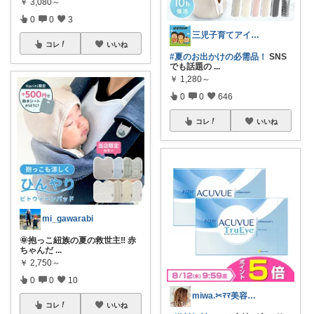
￥
3,080～
0
0
3
三児子育てアイテム
コレ
いいね
#夏のお出かけの必需品！
SNS
でも話題の
...
￥
1,280～
0
0
646
コレ
いいね
mi_gawarabi
🌞抱っこ紐族の夏の救世主‼️ 赤
ちゃんだ
...
￥
2,750～
0
0
10
miwa.✂︎ﾏﾏ美容師💎
コレ
いいね