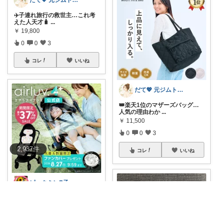
だて💖 元ジムトレーナーママ子育て美容
✈️子連れ旅行の救世主…これ考
えた人天才🧳
...
￥
19,800
0
0
3
コレ
いいね
だて💖 元ジムトレーナーママ子育て美容
👑楽天1位のマザーズバッグ…
人気の理由わか
...
￥
11,500
0
0
3
2,937
件
コレ
いいね
ピックミン❣️子育てパパママ応援グッズ
【在庫限り最大50％OFF🉐】❣️
暑さ対策
...
￥
5,900～