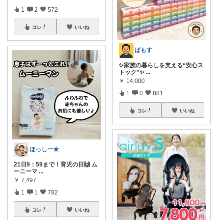
1
2
572
コレ
いいね
ばもす
✨家族の暮らしを支える“安心ス
トック”✨
...
￥
14,000
1
0
881
コレ
いいね
ほっしー★
21日9：59まで！育児の日🙌 ム
ーニーマ
...
￥
7,497
1
1
782
コレ
いいね