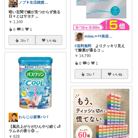
ノブ👨生活雑貨 季節対応
暗い玄関で鍵が見つからず焦る
日々とはサヨナ
...
￥
1,100
0
0
1
miwa.✂︎ﾏﾏ美容師💎
コレ
いいね
#送料無料
よりクッキリ見え
て酸素が通るコ
...
￥
14,790
0
0
1
コレ
いいね
わらじ@家事パパ
【風呂上がりがひんやり続く🛁
ラムネの香り😍
...
￥
628