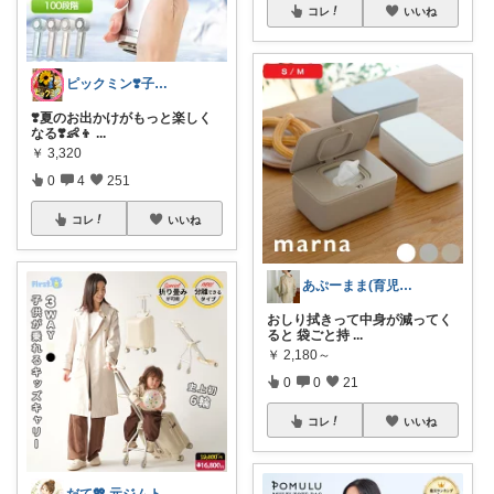
コレ
いいね
ピックミン❣️子育てパパママ応援グッズ
❣️夏のお出かけがもっと楽しく
なる❣️👶👦
...
￥
3,320
0
4
251
コレ
いいね
あぷーまま(育児グッズ×ママグッズ)
おしり拭きって中身が減ってく
ると 袋ごと持
...
￥
2,180～
0
0
21
コレ
いいね