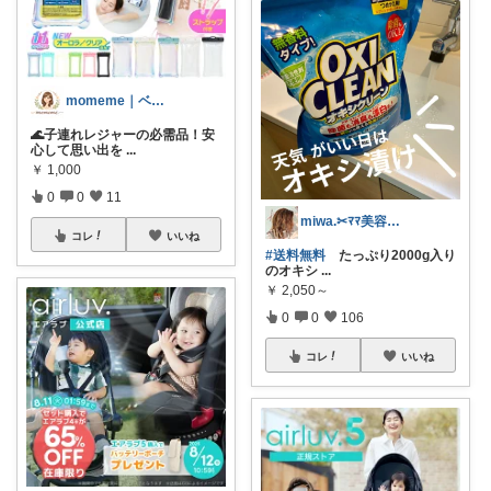
momeme｜ベビー&キッズ専門店
🌊子連れレジャーの必需品！安
心して思い出を
...
￥
1,000
0
0
11
miwa.✂︎ﾏﾏ美容師💎
コレ
いいね
#送料無料
たっぷり2000g入り
のオキシ
...
￥
2,050～
0
0
106
コレ
いいね