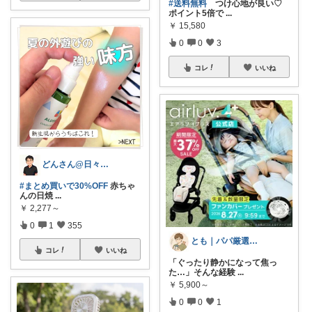
#送料無料
つけ心地が良い♡
ポイント5倍で
...
￥
15,580
0
0
3
コレ
いいね
どんさん@日々の生活に彩りを
#まとめ買いで30%OFF
赤ちゃ
んの日焼
...
￥
2,277～
0
1
355
とも｜パパ厳選！ママを助ける正解アイテム
コレ
いいね
「ぐったり静かになって焦っ
た…」そんな経験
...
￥
5,900～
0
0
1