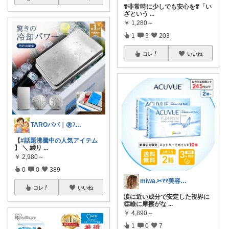
❣️非常時に少しでも安心を❣️「い
ざという
...
￥
1,280～
1
3
203
コレ
いいね
TAROパパ｜㊗️ﾌｫﾛﾜｰ3.2k人
【
#話題沸騰中の人気アイテム
】 ＼ 繰り
...
￥
2,980～
0
0
389
miwa.✂︎ﾏﾏ美容師💎
コレ
いいね
涙に近い成分で安定した視界に
👏瞼に摩擦がな
...
￥
4,890～
1
0
7