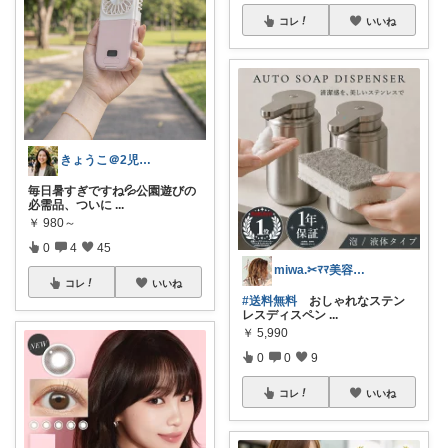
コレ
いいね
きょうこ＠2児ママのリアルな日常
毎日暑すぎですね💦公園遊びの
必需品、ついに
...
￥
980～
0
4
45
miwa.✂︎ﾏﾏ美容師💎
コレ
いいね
#送料無料
おしゃれなステン
レスディスペン
...
￥
5,990
0
0
9
コレ
いいね