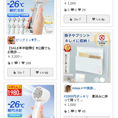
￥
1,000
0
0
29
コレ
いいね
ピックミン❣️子育てパパママ応援グッズ
【SALE🌟半額🉐❗️】❣️公園でも
お散歩
...
￥
3,320～
0
7
288
コレ
いいね
miwa.✂︎ﾏﾏ美容師💎
#1000円ポッキリ
夏休みに持
って帰って
...
￥
1,000
1
0
48