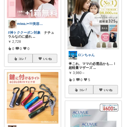
miwa.✂︎ﾏﾏ美容師💎
#神トククーポン対象
ナチュ
ラルなのに盛れ
...
￥
2,728
0
0
0
ロンちゃん
コレ
いいね
🌟これ、ママの必需品かも…！
超軽量マザーズ
...
￥
3,980～
0
0
5
コレ
いいね