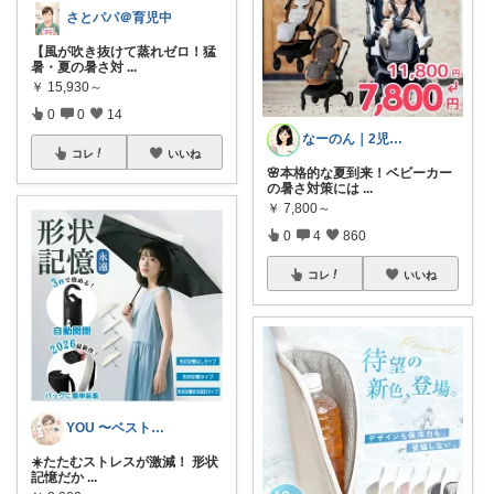
さとパパ＠育児中
【風が吹き抜けて蒸れゼロ！猛
暑・夏の暑さ対
...
￥
15,930～
0
0
14
なーのん｜2児ワーママ＊育児/時短
コレ
いいね
🌸本格的な夏到来！ベビーカー
の暑さ対策には
...
￥
7,800～
0
4
860
コレ
いいね
YOU 〜ベストアイテム紹介〜
☀️たたむストレスが激減！ 形状
記憶だか
...