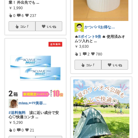
業！ 外出先でも
...
￥
1,990
0
6
237
かつパパ/お得な子供服、育児商品の紹介✨
コレ
いいね
🔥
#ポイント9倍
🔥 使用済みオ
ムツ入れと
...
￥
3,630
1
2
780
コレ
いいね
miwa.✂︎ﾏﾏ美容師💎
#送料無料
涙に近い成分で安
心♡快適コンタ
...
￥
5,290
0
0
21