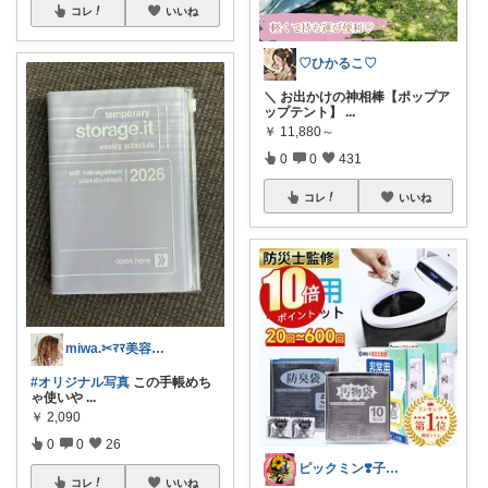
コレ
いいね
♡ひかるこ♡
＼ お出かけの神相棒【ポップア
ップテント】
...
￥
11,880～
0
0
431
コレ
いいね
miwa.✂︎ﾏﾏ美容師💎
#オリジナル写真
この手帳めち
ゃ使いや
...
￥
2,090
0
0
26
ピックミン❣️子育てパパママ応援グッズ
コレ
いいね