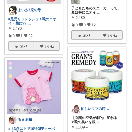
子どもたちのスニーカーって、
まい@3児の母
夏は特にニオイ
...
￥
2,480
#足元リフレッシュ！靴のニオ
イ・菌に99.
...
0
0
12
￥
2,480
0
1
32
コレ
いいね
コレ
いいね
忙しいママの時短美容ROOM
【玄関の空気が劇的に変わる！
るまま🛍️
✨靴の臭いを根
...
￥
1,889～
#【3点以上で10%OFFクーポ