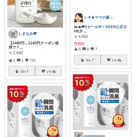
シキ★ママの暮らし、キッズ
👟🔥💸
#セール中！KEEN公式
C
HILD
...
しまなみ🐨
￥
8,800
【2480円→1240円クーポン使
売切れ
用で 7
...
0
0
7
￥
2,480
1
1
741
コレ
いいね
コレ
いいね
mmmmmen