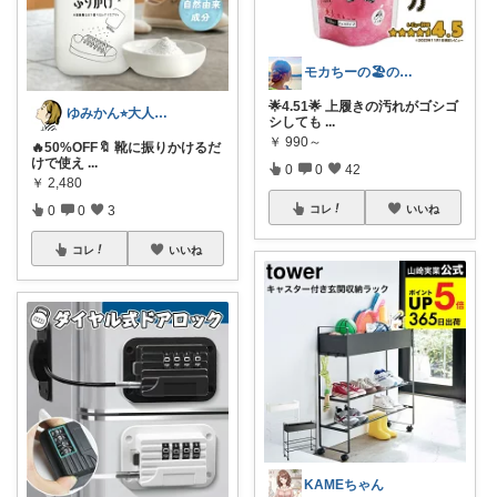
モカちーの🏖️のんびりライフ🐈✨
🌟4.51🌟 上履きの汚れがゴシゴ
ゆみかん⭐︎大人の暮らし研究室
シしても
...
￥
990～
🔥50%OFF🔖 靴に振りかけるだ
けで使え
...
0
0
42
￥
2,480
0
0
3
コレ
いいね
コレ
いいね
KAMEちゃん