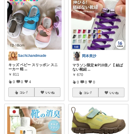
Sachi.handmade
岡本美沙
キッズ ベビー スリッポン スニ
マラソン限定★P10倍／【 結ば
ーカー 軽
...
ない靴紐
...
￥
811
￥
670
0
0
4
0
0
0
コレ
いいね
コレ
いいね