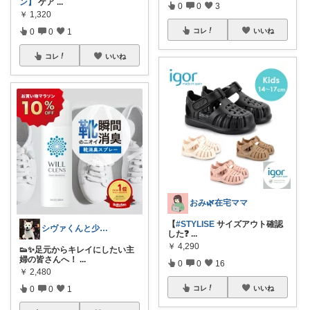
ン】
ケア
...
0
0
3
￥
1,320
0
0
1
コレ
いいね
コレ
いいね
おみ🌿在宅ママ
【
#STYLISE
サイズアウト確認
シヴァくんと少佐のROOM
した❓
...
￥
4,290
👟✨足元からキレイにしたい主
婦の皆さんへ！
...
0
0
16
￥
2,480
0
0
1
コレ
いいね