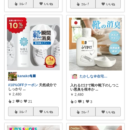
コレ
いいね
コレ
いいね
kanako🐈‍⬛
たかしな＠在宅ワーカー
#10%OFFクーポン
天然成分で
入れるだけで靴や靴下のしつこ
しっかり
...
い悪臭を根本か
...
￥
2,480
￥
2,480
2
0
21
0
1
3
コレ
いいね
コレ
いいね