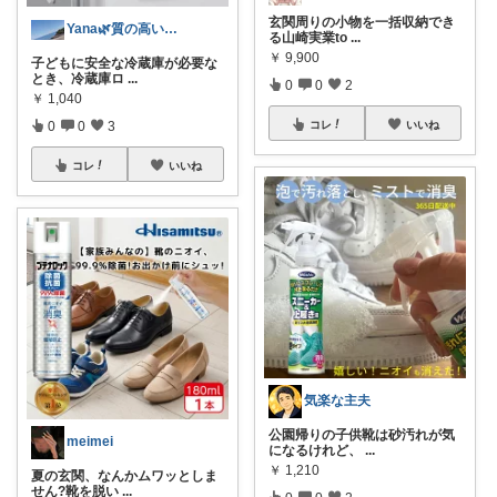
玄関周りの小物を一括収納でき
Yana🌿質の高い暮らしのROOM
る山崎実業to
...
￥
9,900
子どもに安全な冷蔵庫が必要な
とき、冷蔵庫ロ
...
0
0
2
￥
1,040
0
0
3
コレ
いいね
コレ
いいね
気楽な主夫
公園帰りの子供靴は砂汚れが気
meimei
になるけれど、
...
￥
1,210
夏の玄関、なんかムワッとしま
せん?靴を脱い
...
0
0
2