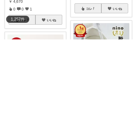
￥
4,670
0
0
1
コレ
いいね
1,257
件
コレ
いいね
モカちーの🏖️のんびりライフ🐈✨
🌟4.62🌟
#1,000円ポッキリ〜🔥
nao✨いつもありがとう😊
...
￥
1,280～
【訳あり】【OMNES】
#レイン
ブーツ
...
0
0
36
￥
880
0
3
802
コレ
いいね
コレ
いいね