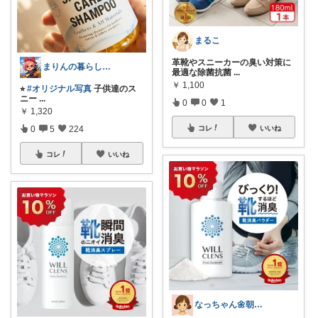
まるこ
革靴やスニーカーの臭い対策に
まりんの暮らしと体整え癒しROOM🌈
最適な除菌抗菌
...
￥
1,100
⭐︎
#オリジナル写真
子供達のス
ニー
...
0
0
1
￥
1,320
0
5
224
コレ
いいね
コレ
いいね
なっちゃん🌼朝7時コレ☀️