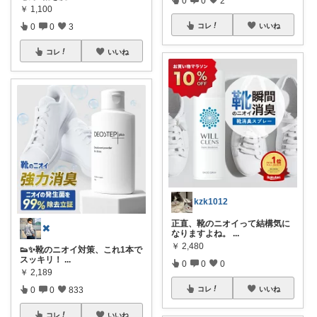
￥
1,100
0
0
3
コレ
いいね
コレ
いいね
kzk1012
正直、靴のニオイって結構気に
✖️
なりますよね。
...
￥
2,480
👟✨靴のニオイ対策、これ1本で
スッキリ！
...
0
0
0
￥
2,189
0
0
833
コレ
いいね
コレ
いいね