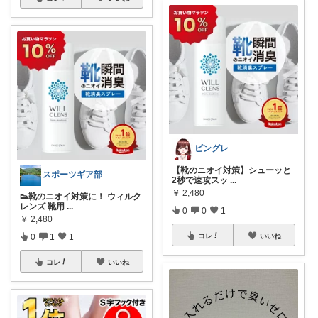
ピングレ
【靴のニオイ対策】シューッと
スポーツギア部
2秒で速攻スッ
...
￥
2,480
👟靴のニオイ対策に！ ウィルク
レンズ 靴用
...
0
0
1
￥
2,480
0
1
1
コレ
いいね
コレ
いいね