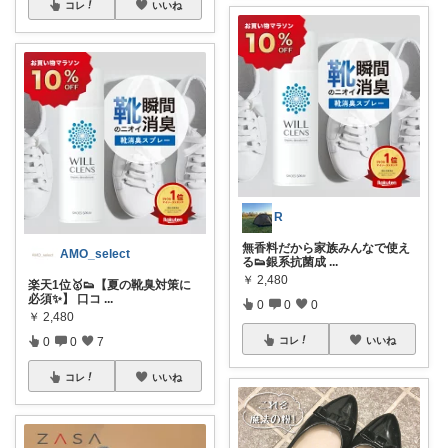
コレ
いいね
R
無香料だから家族みんなで使え
AMO_select
る👟銀系抗菌成
...
￥
2,480
楽天1位🥇👟【夏の靴臭対策に
必須✨】 口コ
...
0
0
0
￥
2,480
0
0
7
コレ
いいね
コレ
いいね