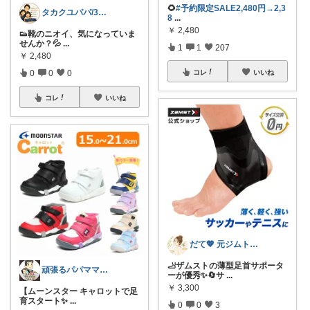
🌻
#予約限定SALE2,480円→2,3
タカクユパパ/30代パパの暮らし改善
8
...
￥
2,480
👟靴のニオイ、気になっていま
せんか？💦
...
1
1
207
￥
2,480
0
0
0
コレ
いいね
コレ
いいね
だて💖 元ジムトレーナーママ子育て美容
🦶ザムストの薄型足首サポータ
頑張るパパママ応援隊@育児・子供用品紹介
ーが優秀✨🔄サ
...
￥
3,300
【ムーンスター キャロットで足
育スタート✨
...
0
0
3