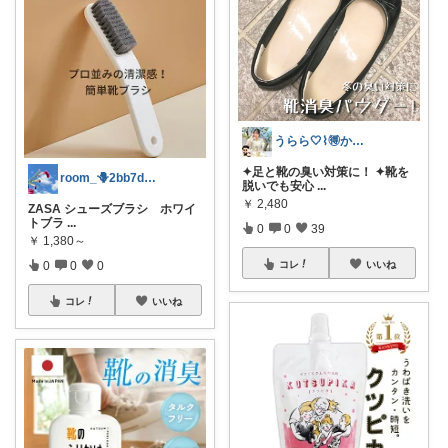
うらら🤍⌇🉐かわいい暮らし
✦足と靴の臭い対策に！ ✦靴を
room_🪻2bb7d8bc05
脱いでも安心
...
￥
2,480
ZASA シューズブラシ ホワイ
トブラ
...
0
0
39
￥
1,380～
0
0
0
コレ
いいね
コレ
いいね