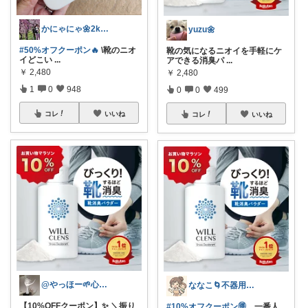
かにゃにゃ🌼2kids mama
yuzu🌼
#50%オフクーポン🔥
\靴のニオ
靴の気になるニオイを手軽にケ
イどこい
...
アできる消臭パ
...
￥
2,480
￥
2,480
1
0
948
0
0
499
コレ
いいね
コレ
いいね
@やっほー🌱心地よい暮らし
ななこ🌀不器用ママ￤家事＆育児グッズ
【10%OFFクーポン】✨ ＼振り
#10%オフクーポン🉐
一番人