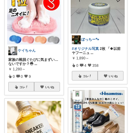
ぽっちー🐾
#オリジナル写真
2枚 「🍀以前
ケイちゃん
ヤフーニュ
...
￥
1,890～
家族の靴脱ぐたびに気まずい…
ないですか？😳
...
0
4
358
￥
1,280～
0
0
9
コレ
いいね
コレ
いいね