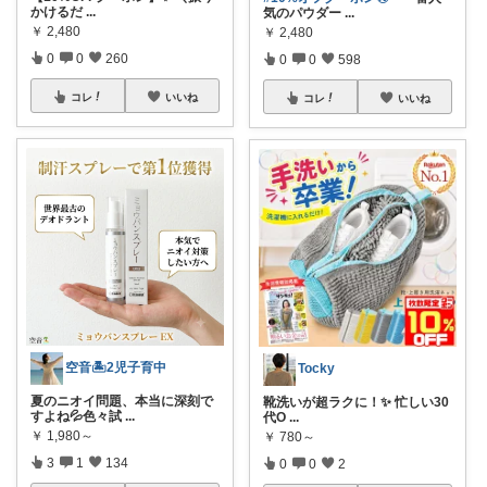
かけるだ
...
気のパウダー
...
￥
2,480
￥
2,480
0
0
260
0
0
598
コレ
いいね
コレ
いいね
空音🏝️2児子育中
Tocky
夏のニオイ問題、本当に深刻で
靴洗いが超ラクに！✨ 忙しい30
すよね💦色々試
...
代O
...
￥
1,980～
￥
780～
3
1
134
0
0
2