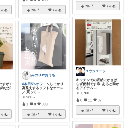
コレ
いいね
いいね
コレ
いいね
ユウジユージ
ん🌷2歳男の子ママ⿻*.アイコン変更
みのり🌱おうち時間充実item
キッチンでの収納にかさば
わすが1
#本日5%オフ
＼しっかり
らず便利です😊. あると助か
収納なが
高見えするソフトなケース
るアイテム
...
／ 買って
...
￥
1,760
￥
980～
0
11
87
1
0
838
コレ
いいね
いいね
コレ
いいね