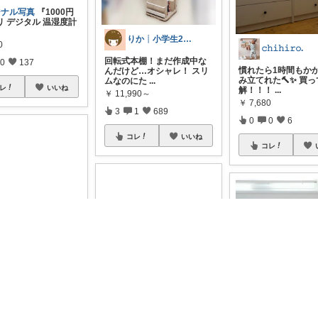
ジナル写真
『1000円
リ デジタル 温湿度計
りか┊小学生2人4人家族2LDK暮らし
0
𝚌𝚑𝚒𝚑𝚒𝚛𝚘.
回転式本棚！まだ作成中な
0
137
慣れたら1時間もか
んだけど…オシャレ！ スリ
み立てれた🔨✨ 買
ムなのにた
...
レ
いいね
解！！！
...
￥
11,990～
￥
7,680
3
1
689
0
0
6
コレ
いいね
コレ
uruki
ルコンパクトデス
き出し付き、ワゴ
ットなので
...
らーちゃん🌙築古賃貸をもっとかわいく♡
50
miiko