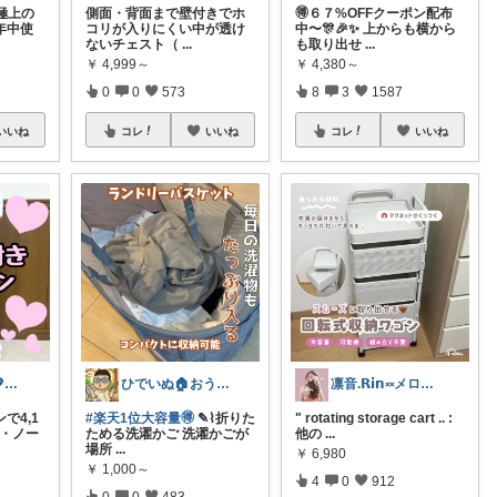
極上の
側面・背面まで壁付きでホ
🉐６７%OFFクーポン配布
一年中使
コリが入りにくい中が透け
中〜🎊🎉✨ 上からも横から
ないチェスト（
...
も取り出せ
...
￥
4,999～
￥
4,380～
0
0
573
8
3
1587
いいね
コレ
いいね
コレ
いいね
🐰うさママ🐰💖キッズ・ママの日常✨
ひでいぬ🏠おうちをアイテムで快適！！
凛音.𝗥𝗶𝗻༝༝メロウな暮らし🧸
で4,1
#楽天1位大容量🉐
✎⌇折りた
" rotating storage cart .. :
書・ノー
ためる洗濯かご 洗濯かごが
他の
...
場所
...
￥
6,980
￥
1,000～
4
0
912
0
0
483