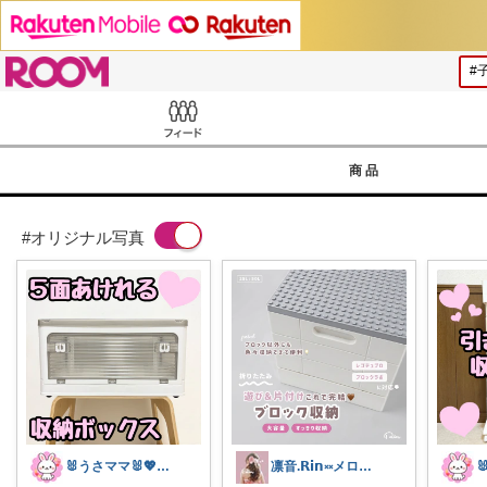
ROOM
Feed
商品
#オリジナル写真
🐰うさママ🐰💖キッズ・ママの日常✨
凛音.𝗥𝗶𝗻༝༝メロウな暮らし🧸