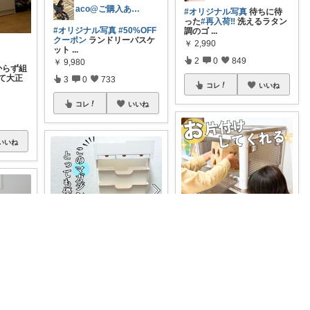
aco@ご購入ありがとうございます✨️
#オリジナル写真
待ちに待
った
#再入荷‼️
洗えるラタン
#オリジナル写真
#50%OFF
調のゴ
...
クーポン
ランドリーバスケ
￥
2,990
ット
...
2
0
849
￥
9,980
からず組
って大正
3
0
733
コレ
いいね
コレ
いいね
いいね
ぱる🌼ズボラママのラク家事
ミナ☕️頑張りすぎない暮らし🏠
🌼
#🔥63%OFFクーポンで1
点883円
【散らかり放題の
#期間限定‼️【4280円OFFク
子供
...
ーポンで】3080円〜💕
収
...
￥
2,384～
￥
7,360～