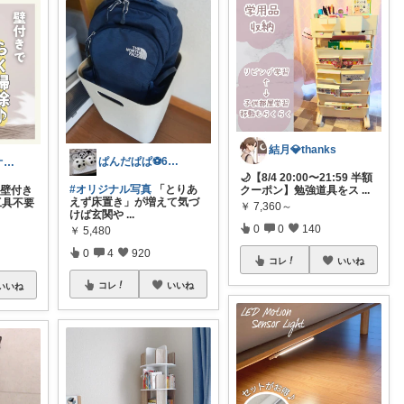
結月💎thanks
ぱんだぱぱ⚽️6日有難うございます
ちゃんころ🍀オリ写/インテリア/キッズ
🌙【8/4 20:00〜21:59 半額
#オリジナル写真
「とりあ
▶壁付き
クーポン】勉強道具をス
...
えず床置き」が増えて気づ
工具不要
￥
7,360～
けば玄関や
...
0
0
140
￥
5,480
0
4
920
コレ
いいね
コレ
いいね
いいね