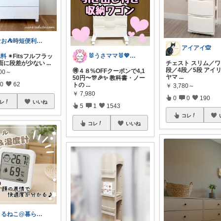
なお⛺️時短便利グッズ好き♡オリ写多め♪
アイアイ🙊
🐰うさママ🐰💖キッズ・ママの日常✨
無料
✴︎Fitsフルフラッ
側面に段差が少ない
...
チェスト スリム／ワ
段／4段／5段 アイ
🉐４８%OFFクーポンで4,1
800～
ヤマ
...
50円〜🎊🎉✨ 教科書・ノー
0
62
トの
...
￥
3,780～
￥
7,980
0
0
190
レ
いいね
5
1
1543
コレ
コレ
いいね
まるねこ@暮らしと子育て🐈️🌸