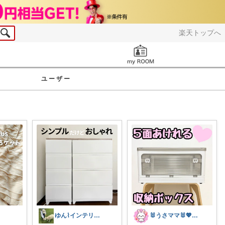
楽天トップへ
お知らせ
ユーザー
ゆん⌇インテリアと生活雑貨がメイン🧸
🐰うさママ🐰💖キッズ・ママの日常✨