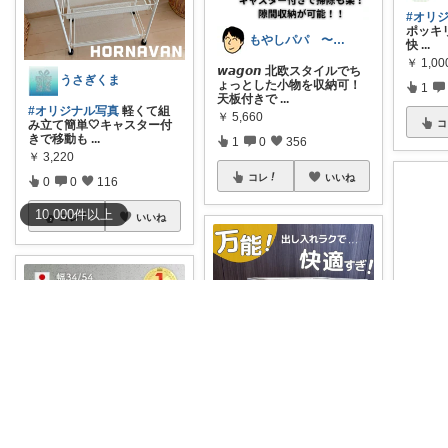
#オリ
ポッキ
もやしパパ 〜育児・生活・雑貨〜
快
...
￥
1,00
𝙬𝙖𝙜𝙤𝙣 北欧スタイルでち
うさぎくま
ょっとした小物を収納可！
1
天板付きで
...
#オリジナル写真
軽くて組
￥
5,660
み立て簡単🤍キャスター付
コ
きで移動も
...
1
0
356
￥
3,220
コレ
いいね
0
0
116
10,000
件
以上
コレ
いいね
Y
シンプ
ク 引
ちりやま！ ラク×便利グッズ🫧
ンもセ
￥
19,7
#1点883円〜❤️‍🔥
超優秀！大
anji＊✅30代女性売上ランキング🏆