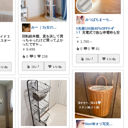
みつばちまーちᵀᴴᴬᴺᴷ ᵞᴼᵁ ◡̈*
みー ｜3y女の子ママ
#先着100枚40%OFFｸｰﾎﾟ
ﾝ！
充電式で急な停電時も安
回転絵本棚、意を決して買
イド 3
...
っちゃったけど買ってよか
リスオー
￥
1,780～
ったです✨
...
0
0
81
￥
9,499
0
0
238
コレ
いいね
コレ
いいね
いいね
Nori🌸オリ写見て欲しいなぁ🤭