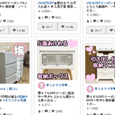
%OFFクーポンで4,1
#500円OFF
▶壁付きで お手
#30％OFFクーポン
🎉✨ 教科書・ノート
入れ楽々 ▶工具不要 簡単
...
とろとろ触感𖤐˒˒ 
える
...
￥
4,999～
6
￥
2,980～
2
1
693
2
1581
1
2
1341
コレ
いいね
レ
いいね
コレ
🐰うさママ🐰💖キッズ・ママの日常✨
ya🌷｜朝コレ
🉐６７%OFFクーポン配布
除の手間が減る
#収納チ
中〜🎊🎉✨ 上からも横から
🉐４８%OFFクーポン
🌷
#オリジナル写真
も取り出せ
...
60円〜🎊🎉✨ 教科
トの
...
￥
4,377～
99～
￥
7,999
7
2
1480
2
910
8
3
1609