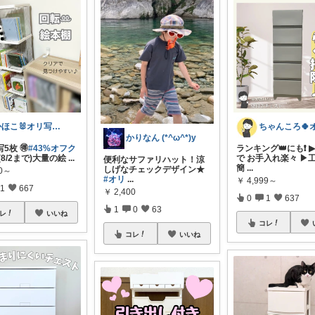
かほこ🐰オリ写350枚以上
かりなん (*^ω^*)y
5枚︎ 🉐
#43%オフク
ランキング👑にも❗ 
(8/2まで)大量の絵
...
で お手入れ楽々 ▶
便利なサファリハット！涼
簡
...
しげなチェックデザイン★
60～
#オリ
...
￥
4,999～
1
667
￥
2,400
0
1
637
1
0
63
レ
いいね
コレ
コレ
いいね