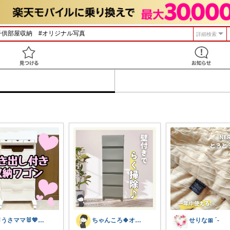
詳細検索
見つける
🐰うさママ🐰💖キッズ・ママの日常✨
ちゃんころ🍀オリ写/インテリア/キッズ
せりな🎀 ´-