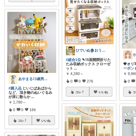
ひでいぬ🏠おうちをアイテムで快適！！
#総合1位
✎⌇5面開閉折りた
たみ収納ボックス クローゼ
🧡オリ写
ット
...
ーポン
￥
4,280～
￥
9,9
あやまる⌇3歳男の子ママ⌇ほぼオリ写
0
0
276
0
#購入品
じいじばあばから
など、頂き物のぬいぐるみ
コレ
いいね
コ
が床に散らか
...
￥
1,780～
0
0
166
コレ
いいね