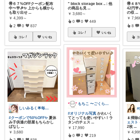
🉐６７%OFFクーポン配布
" block storage box .. : 他
🉐４８
中〜🎊🎉✨ 上からも横から
の商品も見
...
42円
も取り出せ
...
の収
...
￥
3,680～
￥
4,399～
￥
7,96
0
0
449
2
0
837
8
コレ
いいね
コレ
いいね
コ
もちこ 〜ごくらく＆かわいい生活♪
しいみるく🌟毎日全力投稿🌟
a
#オリジナル写真
かわいく
#クーポンで50%OFF✨
夏休
てとっても使いやすい！ラ
🌷掃
み子供達の部屋もちらかし
タンのチェス
...
ェスト
ぱなし
...
2枚
...
￥
17,990
￥
3,680
￥
4,9
0
2
219
2
0
838
0