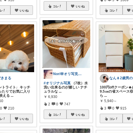
コレ
いいね
レ
いいね
コレ
Nori🌸オリ写見て欲しいなぁ🤭
ぽきまる
な
#オリジナル写真
（7枚）水
ントライト♩キッチ
洗い出来るのが嬉しい ナチ
100円offクーポン
ったりでお気に入り
ュラルな
...
9.5㎝の省スペース
も映える
...
ら
...
￥
6,930
50
￥
5,940～
2
0
747
0
210
3
0
915
コレ
いいね
レ
いいね
コレ