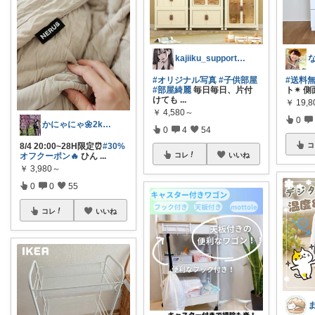
kajiiku_support.jp
#オリジナル写真
#子供部屋
#送料
#部屋綺麗
毎日毎日、片付
ト✴︎ 
けても
...
￥
19,
￥
4,580～
0
かにゃにゃ🌼2kids mama
0
4
54
8/4 20:00~28H限定⏰
#30%
コ
オフクーポン🔥
ひん
...
コレ
いいね
￥
3,980～
0
0
55
コレ
いいね