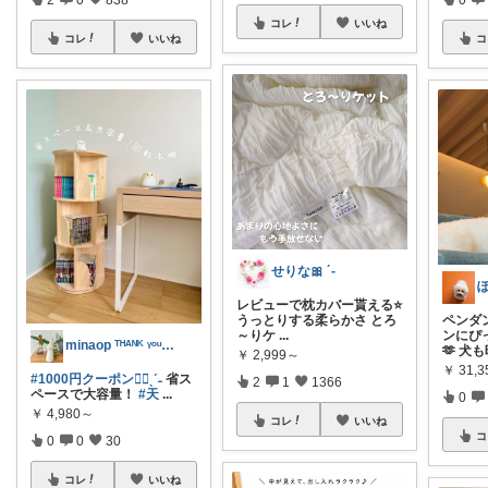
コレ
いいね
コレ
いいね
コ
せりな🎀 ´-
レビューで枕カバー貰える⭐️
うっとりする柔らかさ とろ
ペンダ
～りケ
...
ンにぴ
minaop ᵀᴴᴬᴺᴷ ᵞᵒᵘ 𓇥
🫶 犬
￥
2,999～
￥
31,3
#1000円クーポン❤️‍🔥ˎˊ˗
省ス
2
1
1366
ペースで大容量！
#天
...
0
￥
4,980～
コレ
いいね
コ
0
0
30
コレ
いいね