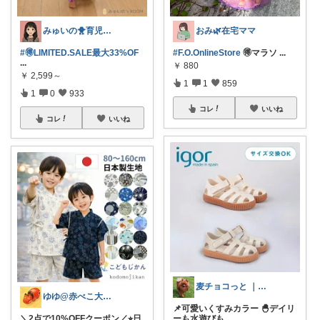
みゅいの🐥育児×時短×コスパ☀️朝コレ
おみ🌿在宅ママ
#🉐LIMITED.SALE最大33%OF
#F.O.OnlineStore
🉐マラソ
...
...
￥
880
￥
2,599～
1
1
859
1
0
933
コレ
いいね
コレ
いいね
麦チョコっと ｜ キッズ＆ベビー 夏
ゆゆ@赤べこ大好き
📌可愛いくすみカラー 🐣デイリ
＼2点で10%OFFクーポン／⭐︎日
ーも水遊びも
...