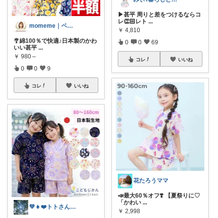
▶︎甚平 周りと差をつけるならコ
レ👏🏻レト
...
momeme｜ベビー&キッズ専門店
￥
4,810
🎐綿100％で快適♪日本製のかわ
0
0
69
いい甚平
...
￥
980～
コレ
いいね
0
0
9
コレ
いいね
花たろうママ
📣最大60％オフ❣️ 【夏祭りに♡
「かわい
...
💚👧❤️トトさん 8月🥵
￥
2,998