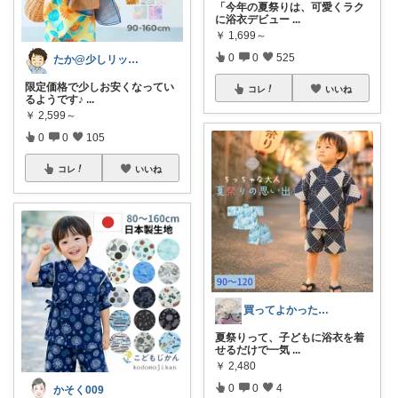
「今年の夏祭りは、可愛くラク
に浴衣デビュー
...
￥
1,699～
0
0
525
たか@少しリッチな生活がしたいパパ
限定価格で少しお安くなってい
コレ
いいね
るようです♪
...
￥
2,599～
0
0
105
コレ
いいね
買ってよかった図鑑
夏祭りって、子どもに浴衣を着
せるだけで一気
...
￥
2,480
0
0
4
かそく009