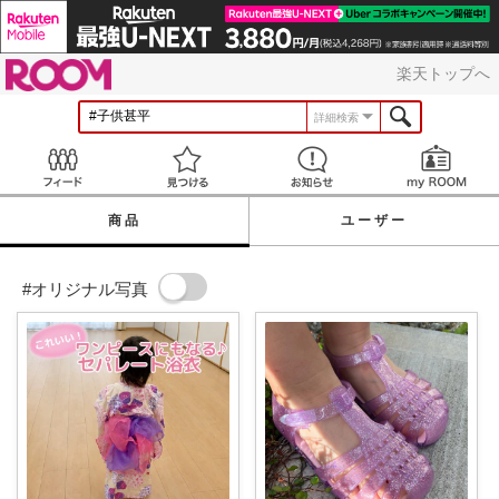
ROOM
楽天トップへ
詳細検索
Feed
見つける
お知らせ
商品
ユーザー
#オリジナル写真