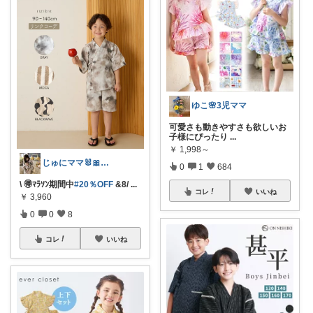
ゆこ🌸3児ママ
可愛さも動きやすさも欲しいお
子様にぴったり
...
￥
1,998～
じゅにママ🐰🎀2yboyワーママ
0
1
684
\ 🉐ﾏﾗｿﾝ期間中
#20％OFF
&8/
...
コレ
いいね
￥
3,960
0
0
8
コレ
いいね