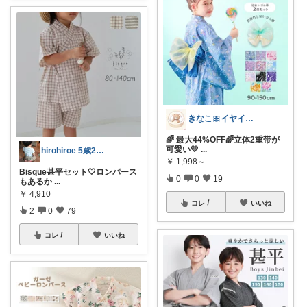
きなこ🎀イヤイヤ期育児中
🌈 最大44%OFF🌈立体2重帯が
可愛い💛
...
hirohiroe 5歳2歳👦👧
￥
1,998～
Bisque甚平セット🤍ロンパース
0
0
19
もあるか
...
￥
4,910
コレ
いいね
2
0
79
コレ
いいね