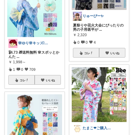
りゅーぴー✨
夏祭りや花火大会にぴったりの
男の子用甚平が
...
￥
2,320
0
0
4
🌸ゆり🌸キッズ/ベビー/スイーツ/猫
🎖️4.73 🎁送料無料 🌸スポッとか
コレ
いいね
んた
...
￥
1,998～
1
0
709
コレ
いいね
たまこ❤ご購入感謝！