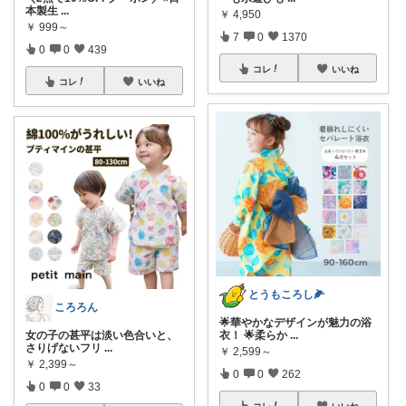
本製生
...
￥
4,950
￥
999～
7
0
1370
0
0
439
コレ
いいね
コレ
いいね
とうもころし🌽
ころろん
🌟華やかなデザインが魅力の浴
女の子の甚平は淡い色合いと、
衣！ 🌟柔らか
...
さりげないフリ
...
￥
2,599～
￥
2,399～
0
0
262
0
0
33
コレ
いいね