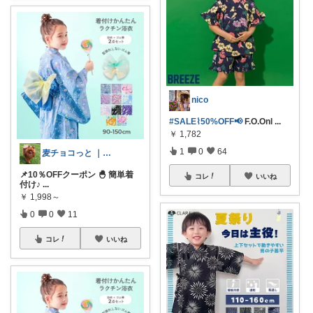
nico
#SALE⌇50%OFF📢
F.O.Onl
...
￥
1,782
1
0
64
麦チョコっと ｜ キッズ＆ベビー 夏
📌10％OFFクーポン 🐣 簡単着
コレ
いいね
付け♪
...
￥
1,998～
0
0
11
コレ
いいね