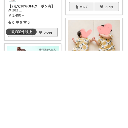
【2点で10%OFFクーポン有】
コレ
いいね
🎉 202
...
￥
1,490～
0
0
5
10,000
件
以上
コレ
いいね
ここ🍀７月もありがとう🍀
❤️☘️🎐こういう甚平、 レトロ柄
が可愛す
...
￥
4,810
0
0
4
anji＊✅30代女性売上ランキング🏆
TOP200 🌟4.74(216件) 🚚送
...
コレ
いいね
￥
1,998～
0
0
10