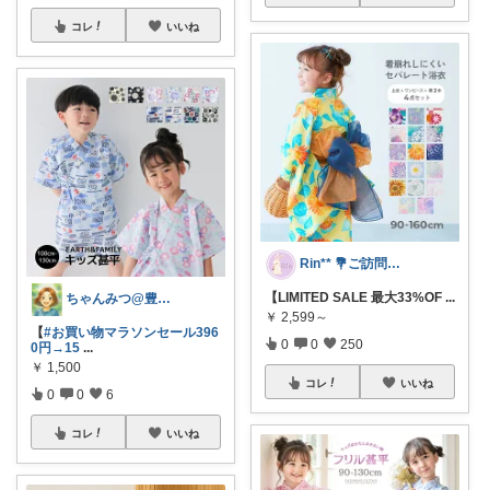
コレ
いいね
Rin** 💐ご訪問感謝です💐
【LIMITED SALE 最大33%OF
...
ちゃんみつ@豊かな日常
￥
2,599～
【
#お買い物マラソンセール396
0
0
250
0円→15
...
￥
1,500
コレ
いいね
0
0
6
コレ
いいね