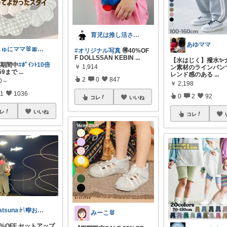
育児は推し活さん(元育農さん)
あゆママ
じゅにママ🐰🎀2yboyワーママ
#オリジナル写真
🉐40%OF
F DOLLSSAN KEBIN
...
【水はじく】撥水✨
ﾗｿﾝ期間中
#ﾎﾟｲﾝﾄ10倍
￥
1,914
ン素材のラインパンツ
:59まで
...
レンド感のある
...
2
0
847
50～
￥
2,198
1
1036
0
2
92
コレ
いいね
レ
いいね
コレ
katsuna𓍯🎼お返事遅れます🐢
みーこ🐰
7%OFF セットアップ