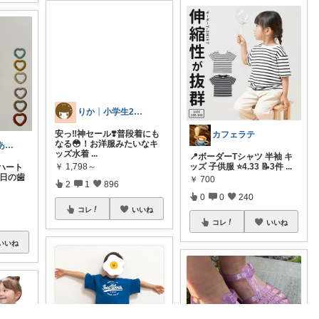
カフェラテ
りか┊小学生2人4人家族2LDK暮らし
きみぃ ご購入ありがとうございます♪
📍ボーダーTシャツ 半袖 キ
安っ‼️神セール❣️普段着にも
ッズ 子供服 ⭐️4.33 📝3件
...
ハート
なる😳！お洋服みたいなキ
毎日の歯
ッズ水着
...
￥
700
￥
1,798～
0
0
240
2
1
896
コレ
いいね
コレ
いいね
いいね