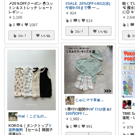
📌20％OFFクーポン 🐣コッ
#SALE_20%OFF☆8/12(水)
軽くて
トン＆ストレッチ ショート
午前9:59まで🉐
一
...
🫧 
レギン
...
に◎ キ
￥
924
￥
1,100
￥
2,64
0
0
614
0
4
1087
1
コレ
いいね
コレ
いいね
コ
じゅにママ🐰🎀2yboyワーママ
\ 🉐ﾏﾗｿﾝ期間中
#ﾎﾟｲﾝﾄ2倍
&
#
100円OFF
/
...
TIME 
𝗆𝖺𝗂 ︴こどものいる暮らし
速乾・
￥
1,980～
...
KOKO＆｜タンクトップ
#
1
0
991
￥
979
送料無料
【セール】韓国子
供服AO
...
0