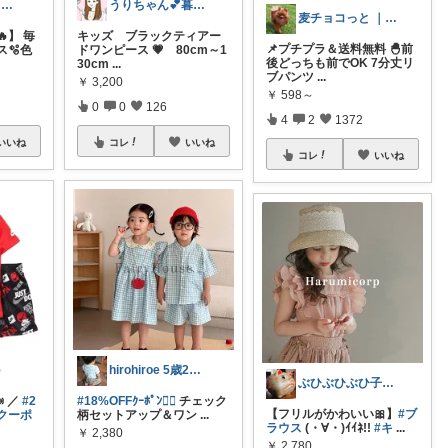
eririﾏﾏ✴︎おしゃれ雑貨×子供×服
うりちゃん💕暮らし🏡キッズ👶ママ
麦チョコっと ｜ キッズ＆ベビー 夏
】 毎
キッズ ブラックティアー
📌プチプラ＆送料無料 🐣前
ス🫧色
ドワンピース 💗 80cm～1
後どっちも前でOK 7分丈リ
30cm
...
ブパンツ
...
￥
3,200
￥
598～
0
0
126
4
2
1372
いいね
コレ
いいね
コレ
いいね
◌
hirohiroe 5歳2歳👦👧
ぶひぶひぶひ子・暑いの苦手・・・辛い
 ／
#2
#18%OFFｸｰﾎﾟﾝ❤️‍🔥
チェック
【フリルがかわいい🎀】
#ブ
Fクーポ
柄セットアップ＆ワン
...
ラウス
(・∀・)ｲｲﾈ!!
#キ
...
￥
2,380
￥
2,780