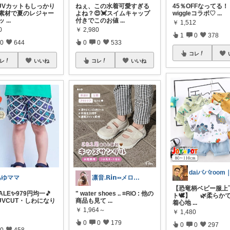
UVカットもしっかり
ねぇ、この水着可愛すぎる
45％OFFなってる！ w
撥水素材で夏のレジャー
よね？😍💓スイムキャップ
wiggleコラボ♡
...
ッ
...
付きでこのお値
...
￥
1,512
0
￥
2,980
1
0
378
0
644
0
0
533
コレ
レ
いいね
コレ
いいね
あゆママ
凛音.𝗥𝗶𝗻༝༝メロウな暮らし🧸
【恐竜柄ベビー服上
SALE✨979円均一🎵
" water shoes .. ⌗𝖱𝖨𝖮 : 他の
ト🕊️】 🌿柔らか
UVCUT・しわになり
商品も見て
...
着心地
...
￥
1,964～
￥
1,480
0
0
179
0
0
297
0
458