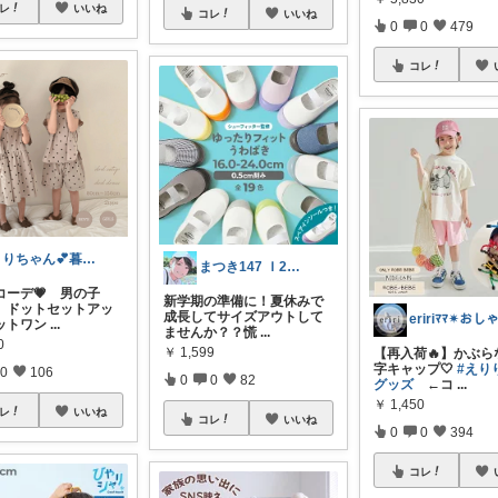
レ
いいね
コレ
いいね
0
0
479
コレ
うりちゃん💕暮らし🏡キッズ👶ママ
まつき147 Ｉ2児ママ脱転勤族ぐらし
コーデ💗 男の子
新学期の準備に！夏休みで
 ドットセットアッ
成長してサイズアウトして
ットワン
...
ませんか？？慌
...
0
￥
1,599
【再入荷🔥】かぶら
字キャップ🤍
#えり
0
106
0
0
82
グッズ
←コ
...
￥
1,450
レ
いいね
コレ
いいね
0
0
394
コレ