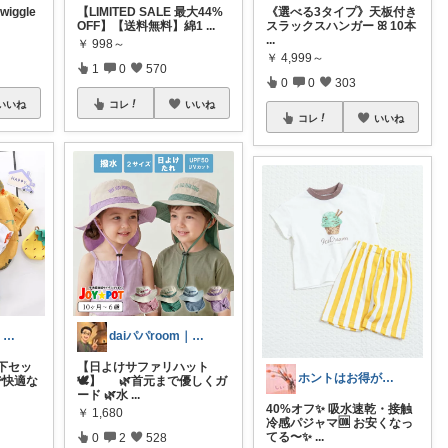
iggle
【LIMITED SALE 最大44%
《選べる3タイプ》天板付き
OFF】【送料無料】綿1
...
スラックスハンガー ꕤ︎︎ 10本
...
￥
998～
￥
4,999～
1
0
570
0
0
303
いいね
コレ
いいね
コレ
いいね
daiパパroom｜育児×便利グッズ
daiパパroom｜育児×便利グッズ
下セッ
【日よけサファリハット
ホントはお得がすき(⁠◠⁠‿⁠◕⁠)
で快適な
🕊️】 🌿首元まで優しくガ
ード 🌿水
...
40%オフ✨ 吸水速乾・接触
￥
1,680
冷感パジャマ🆒 お安くなっ
てる〜✨
...
0
2
528