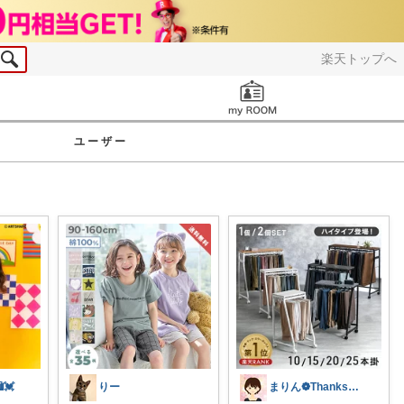
楽天トップへ
お知らせ
ユーザー
💓
りー
まりん❁Thanks a lot‪ ❤︎