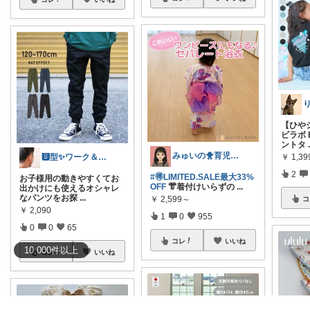
【ひや
ビラボ 
ントタ
みゅいの🐥育児×時短×コスパ☀️朝コレ
￥
1,39
🅱️型✨ワーク＆ライフスタイル💪
2
#🉐LIMITED.SALE最大33%
お子様用の動きやすくてお
OFF
👘着付けいらずの
...
出かけにも使えるオシャレ
なパンツをお探
...
￥
2,599～
コ
￥
2,090
1
0
955
0
0
65
コレ
いいね
10,000
件
以上
コレ
いいね