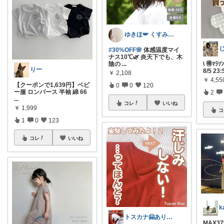
ゆきほ🪽 くすみカラー×小学生ママ
#30%OFF🌸
体感温度マイ
ナス10℃🌿 炎天下でも、木
陰の
...
\ 🉐ﾏ
りー
8/5 23
￥
2,108
￥
4,5
【クーポンで1,639円】ベビ
0
0
120
ー服 ロンパース 半袖 綿 66
2
...
コレ
いいね
￥
1,999
コ
1
0
123
コレ
いいね
トスカナ🤗ありがとうございます💕
MAX3