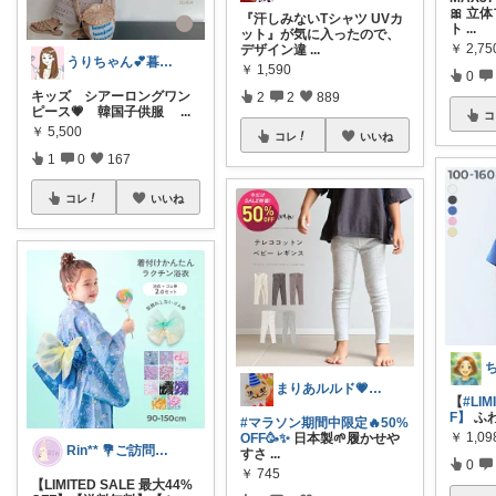
🎀 
『汗しみないTシャツ UVカ
ト
...
ット』が気に入ったので、
￥
2,75
デザイン違
...
うりちゃん💕暮らし🏡キッズ👶ママ
￥
1,590
0
キッズ シアーロングワン
2
2
889
ピース💗 韓国子供服
...
コ
￥
5,500
コレ
いいね
1
0
167
コレ
いいね
まりあルルド💗ご購入感謝です💗
【
#LIM
F】
ふ
#マラソン期間中限定🔥50%
￥
1,09
OFF🥳✨️
日本製🌱履かせや
Rin** 💐ご訪問感謝です💐
すさ
...
0
￥
745
【LIMITED SALE 最大44%