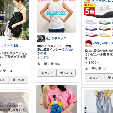
おかき🟡キッズ、子供服、暑さ対策
フェイト 5日感謝です😊
🟡綿100%×メッシュ生地。
夏に最適インナー◎
#おか
🎖️4.40 🎁送料無料 
ト2倍✨ マタニティと
きの暑
...
くいビニール製 🌸
ない可愛過ぎる水着
￥
1,870
き
...
ー
...
￥
1,000～
1
2
704
0
2
0
732
2
364
コレ
いいね
コレ
レ
いいね