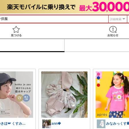
詳細検索
見つける
ゆきほ🪽 くすみカラー×小学生ママ
ann🍓
みなみっくす🛍️