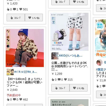
コレ
いいね
￥
1,420
コ
0
1
501
コレ
いいね
AKO@いつもありがとう🐾໊¨̮✩︎
る
公園→水遊びもそのままOK
◎ 水陸両用ショートパンツ*.
🏊‍♂
...
#限定
m i k u (@ito_aya16)
したま
￥
1,299
アイテ
【80〜140cm】きょうだい
0
0
315
￥
11,
リンクもOK！総柄が可愛い
ファー
...
2
コレ
いいね
￥
2,640
コ
予約受付中
0
0
462