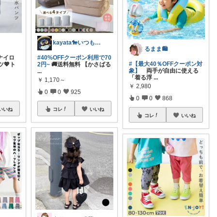
kayata🐎いつもありがとう😊
るまま🛍️
ナイロ
#40%OFFクーポン利用で70
#【最大40％OFFクーポン対
💖ト
2円~
🚚送料無料 【かさばる
象】
両手が自由に使える
...
「着る浮
...
￥
1,170～
￥
2,980
0
0
925
0
0
868
いいね
コレ
いいね
コレ
いいね