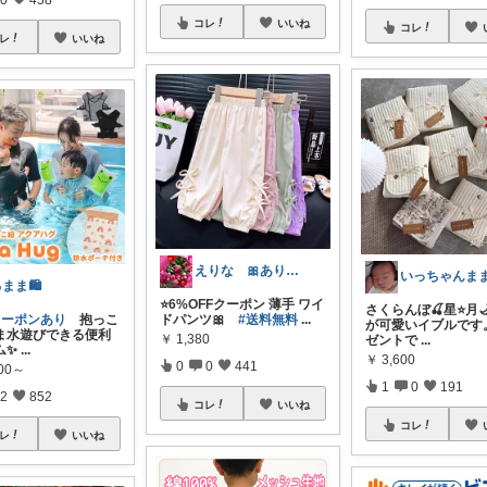
コレ
いいね
コレ
レ
いいね
えりな 🎀ありがとうございます🎀🙇
いっちゃんま
まま🛍️
⭐️6%OFFクーポン 薄手 ワイ
さくらんぼ🍒星⭐️月
クーポンあり
抱っこ
ドパンツ🎀
#送料無料
...
が可愛いイブルです
ま水遊びできる便利
￥
1,380
ゼントで
...
ム✨
...
￥
3,600
0
0
441
800～
1
0
191
2
852
コレ
いいね
コレ
レ
いいね