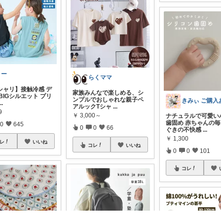
りー
らくママ
シャリ】接触冷感 デ
家族みんなで楽しめる、シ
BIGシルエット プリ
ンプルでおしゃれな親子ペ
...
アルックTシャ
...
9
￥
3,000～
ナチュラルで可愛い
歯固め 赤ちゃんの
0
645
0
0
66
ぐきの不快感
...
￥
1,300
レ
いいね
コレ
いいね
0
0
101
コレ