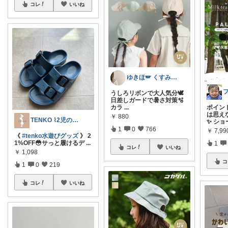
コレ
いいね
ゆきほ🪽 くすみカラー×小学生ママ
うしろリボンで大人気分🕊️
日差しガードで暑さ対策🫧
カラ
...
ポイン
は思え
￥
880
TENKO ⌇2児のママ＊暮らしを便利に
✨ ショ
1
0
766
￥
7,99
《
#tenko水遊びグッズ
》 2
1%OFF😳サっと履けるデ
...
1
コレ
いいね
￥
1,098
コ
1
0
219
コレ
いいね