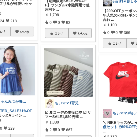
【期間限定SALE 25%OF
立体フリルが可愛いセッ
F】サンダル♥水陸両用で使
用可✨
...
【20%OFFクーポン
0
￥
1,798
年人気のkidsレギン
合わ
...
24
218
0
0
92
￥
1,100
レ
いいね
0
0
366
コレ
いいね
コレ
ちゃんみつ@豊かな日常
ちいママ⌇育児グッズ𖤣𖥧𖥣𖡡
ITED_SALE31%OF
☑︎ 夏コーデの主役に🫶 ☑︎ サ
ちぃママ👶𓐍 𓈒
わっとAライン
...
マーSALE1,880円🉐
...
8
￥
1,880
＼ NIKEキッズが…
点セットで60%OF
0
229
2
0
667
...
￥
5,830