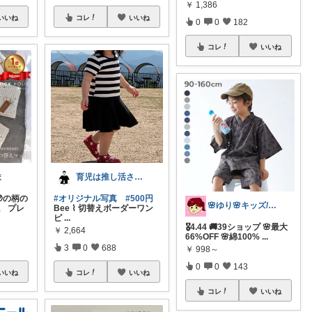
￥
1,386
いいね
コレ
いいね
0
0
182
コレ
いいね
ま
育児は推し活さん(元育農さん)
🌙の柄の
#オリジナル写真
#500円
🌸ゆり🌸キッズ/ベビー/スイーツ/猫
。 プレ
Bee ⌇ 切替えボーダーワン
ピ
...
🎖️4.44 🚚39ショップ 🌸最大
￥
2,664
66%OFF 🌸綿100%
...
3
0
688
￥
998～
0
0
143
いいね
コレ
いいね
コレ
いいね