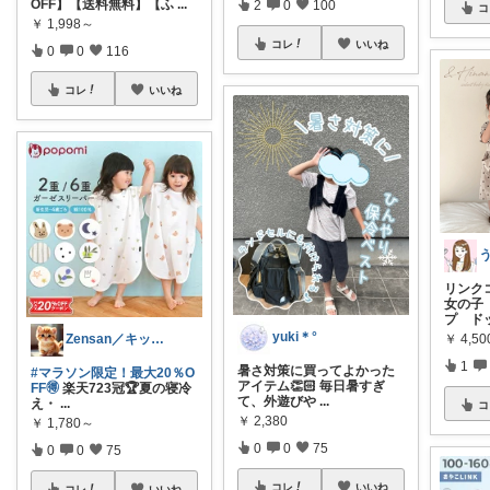
OFF】【送料無料】【ふ
...
2
0
100
コ
￥
1,998～
コレ
いいね
0
0
116
コレ
いいね
リンク
女の子
プ ド
yuki＊°
￥
4,50
Zensan／キッズ☆ベビーROOM
1
暑さ対策に買ってよかった
#マラソン限定！最大20％O
アイテム👏🏻 毎日暑すぎ
FF🉐
楽天723冠🏆夏の寝冷
て、外遊びや
...
え・
...
コ
￥
2,380
￥
1,780～
0
0
75
0
0
75
コレ
いいね
コレ
いいね