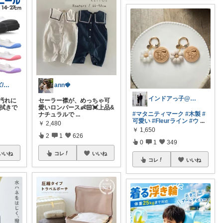
🌸ゆり🌸キッズ/ベビー/スイーツ/猫
ann🍓
インドアっ子@ご購入ありがとうございます
🌸汚れに
セーラー襟が、めっちゃ可
水拭きで
愛いロンパース👶🏻💓上品&
#マタニティマーク
#木製
#
ナチュラルで
...
可愛い
#Fleurライン
#ウ
...
￥
2,480
￥
1,650
2
1
626
0
1
349
いいね
コレ
いいね
コレ
いいね