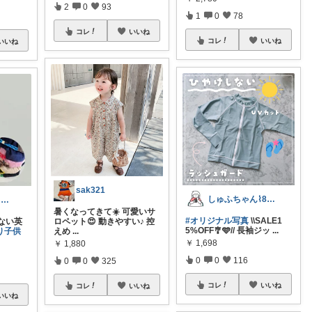
2
0
93
1
0
78
コレ
いいね
コレ
いいね
いいね
sak321
しゅふちゃん⌇ 8月もよろしくね🍉
eririﾏﾏ✴︎おしゃれ雑貨×子供×服
暑くなってきて☀️ 可愛いサ
#オリジナル写真
\\SALE1
ない英
ロペット😍 動きやすい♪ 控
5%OFF🎐🩵// 長袖ジッ
...
り子供
えめ
...
￥
1,698
￥
1,880
0
0
116
0
0
325
コレ
いいね
コレ
いいね
いいね