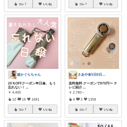
コレ
いいね
コレ
いいね
超かぐらちゃん
さあや🌼5日6日有難うございます
20％OFFクーポン🫶日傘、もう
送料無料 クーポンで970円〜 テ
忘れない！
...
レビ紹介
...
￥
4,400
￥
2,780～
10
16
1691
4
3
1359
コレ
いいね
コレ
いいね