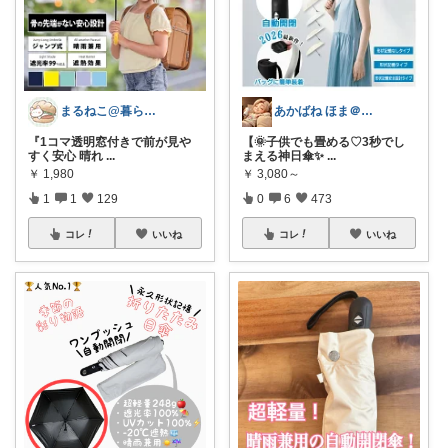
まるねこ@暮らしと子育て🐈️🌸
あかばね ほま＠経由購入感謝です❤️
『1コマ透明窓付きで前が見や
【🌞子供でも畳める♡3秒でし
すく安心 晴れ
...
まえる神日傘✨
...
￥
1,980
￥
3,080～
1
1
129
0
6
473
コレ
いいね
コレ
いいね