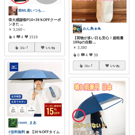
🦋ML🦋いつもありがとう💓
🦋大感謝祭P10+39％OFFクーポ
ンきた
...
みん🏝️☀️🐬
￥
3,160～
4
4
1519
【荷物が多い日も安心！超軽量
189gの自動
...
￥
3,380
コレ
いいね
0
4
39
コレ
いいね
room_まあ
#送料無料
🎀 【30％OFFタイム