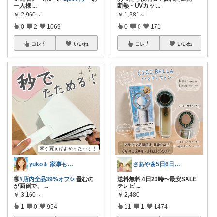
一人様
...
断熱・UVカッ
...
￥
2,960～
￥
1,381～
0
2
1069
0
0
171
コレ
いいね
コレ
いいね
yuko🌷 家事も育児もちょっとラクに
さあや🌼5日6日有難うございます
🉐
#店内全品39%オフ✨
畳むの
送料無料 4日20時〜最安SALE
が面倒で、
...
テレビ
...
￥
3,160～
￥
2,480
1
0
954
11
1
1474