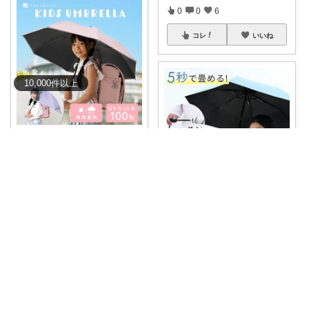
0
0
6
コレ
いいね
10,000
件
以上
さーママ|30代小2女児ママ🎀
#20%OFFクーポン
☀️夏の登下
校の暑
...
￥
2,480
0
0
13
ホントはお得がすき(⁠◠⁠‿⁠◕⁠)
コレ
いいね
子供用の自動開閉傘✨ お安くな
ってる〜(⁠
...
￥
1,980～
0
0
246
コレ
いいね