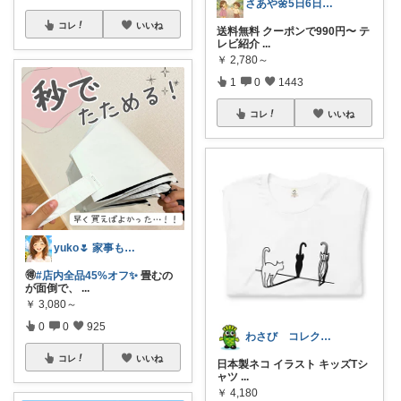
さあや🌼5日6日有難うございます
コレ
いいね
送料無料 クーポンで990円〜 テ
レビ紹介
...
￥
2,780～
1
0
1443
コレ
いいね
yuko🌷 家事も育児もちょっとラクに
🉐
#店内全品45%オフ✨
畳むの
が面倒で、
...
￥
3,080～
0
0
925
わさび コレクションもご利用ください
コレ
いいね
日本製ネコ イラスト キッズTシ
ャツ
...
￥
4,180