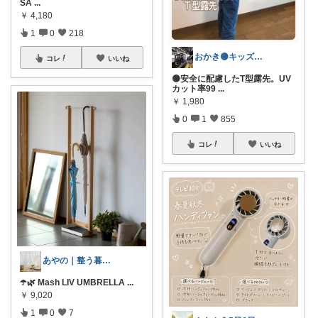
SA
...
￥
4,180
1
0
218
おかき🟡キッズ、子供服、暑さ対策
コレ
いいね
🟡安全に配慮したT型露先。UV
カット率99
...
￥
1,980
0
1
855
コレ
いいね
あやの｜整う暮らしROOM
☂️🌿 Mash LIV UMBRELLA
...
￥
9,020
1
0
7