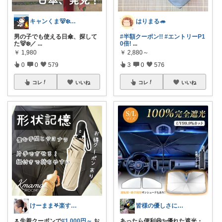
キャンくま🐻‍❄️ママのラク暮らし
はりまる🦔
男の子でも使える日傘、探して
#半額クーポン!!
#エントリーP1
た🐻‍❄️／
...
0倍!
...
￥
1,980
￥
2,880～
0
0
579
3
0
576
コレ
いいね
コレ
いいね
けーまま𖤐楽する家づくり☀︎*.｡
皆様の優しさに感謝です✨happyミルク
🌷先着クーポンで
#1,000円～
お
あったら便利😆✨優れた遮光・