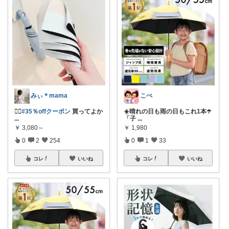
みぃ︎＊mama
こぺ
❤️‍🔥
#35％offクーポン
買ってよか
☀️晴れの日も雨の日もこれ1本☂️
...
「子
...
￥
3,080～
￥
1,980
0
2
254
0
1
33
コレ
いいね
コレ
いいね