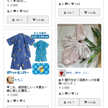
て！ ✤ SDカ
...
0
0
109
￥
3,580
0
0
805
コレ
いいね
コレ
いいね
taro__taro いらっしゃませ🎶
たちこ
🎀👙 帽子付き♡花柄キッズ水着
淡いピンク
...
🌟これ、絶対欲しい！🎉夏を一
￥
2,980
緒に楽しむ魔法
...
0
0
14
￥
2,950
1
0
8
コレ
いいね