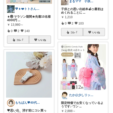
まるママ 子供と猫と豊かな暮らし
💚👧❤️トトさん 8月🥵
子供との思い出絵本🍎🍊最初は
めくれることに
...
👧🉐 マラソン期間★先着10名様
￥
1,210
4000円
...
0
2
103
￥
13,980～
0
2
140
コレ
いいね
コレ
いいね
たか@少しリッチな生活がしたいパパ
もちぱん🤎40代主婦のくらしメモ
限定特価でお安くなっているよ
うです♪ ワン
...
🤎思い出、消す前にコレ買っ
￥
2,888～