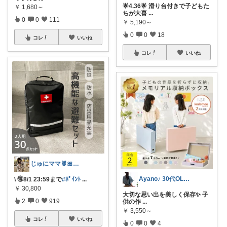
🌟4.36🌟 滑り台付きで子どもた
￥
1,680～
ちが大喜
...
0
0
111
￥
5,190～
0
0
18
コレ
いいね
コレ
いいね
じゅにママ🐰🎀2yboyワーママ
Ayano♪ 30代OLファッション
\ 🉐8/1 23:59まで
#ﾎﾟｲﾝﾄ
...
￥
30,800
大切な思い出を美しく保存✨ 子
2
0
919
供の作
...
￥
3,550～
コレ
いいね
0
0
4