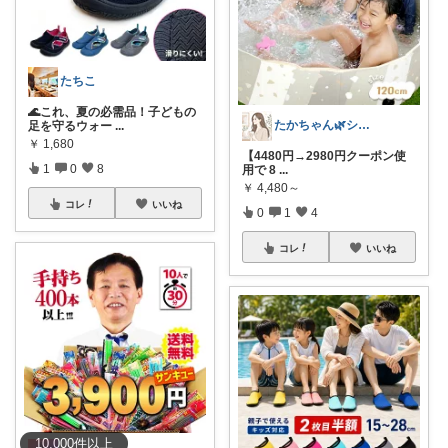
たちこ
🌊これ、夏の必需品！子どもの
たかちゃん🌿シンプルで心地よい暮らし
足を守るウォー
...
￥
1,680
【4480円→2980円クーポン使
1
0
8
用で 8
...
￥
4,480～
コレ
いいね
0
1
4
コレ
いいね
10,000
件
以上