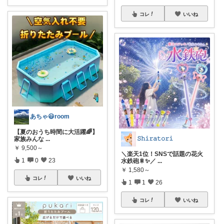
コレ
いいね
あちゃ😃room
【夏のおうち時間に大活躍🌈】
𝚂𝚑𝚒𝚛𝚊𝚝𝚘𝚛𝚒
家族みんな
...
￥
9,500～
＼楽天1位！SNSで話題の花火
1
0
23
水鉄砲🎇✨／
...
￥
1,580～
コレ
いいね
1
1
26
コレ
いいね