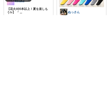
Kiraku
【花火400本以上！夏を楽しも
ぬっさん
う✨】 「
...
￥
3,900
🌊水辺の冒険がもっと楽しくな
0
1
51
る！ あ
...
￥
990～
コレ
いいね
0
0
8
コレ
いいね
まるママ 子供と猫と豊かな暮らし
子供との思い出絵本🥕🍅最初は
さーママ|30代小2女児ママ🎀
めくれることに
...
￥
1,210