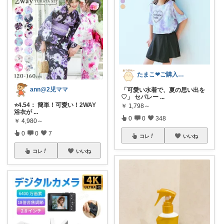
たまこ❤ご購入感謝！
ann@2児ママ
「可愛い水着で、夏の思い出を
♡」 セパレー
...
⭐4.54： 簡単！可愛い！2WAY
￥
1,798～
浴衣が
...
0
0
348
￥
4,980～
0
0
7
コレ
いいね
コレ
いいね