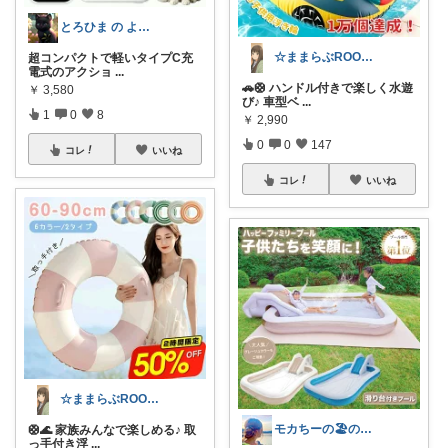
とろひま の よろず屋～お得な商品たち～
☆ままらぶROOM🎀🫧初めまして☆
超コンパクトで軽いタイプC充
電式のアクショ
...
🚗🛟 ハンドル付きで楽しく水遊
￥
3,580
び♪ 車型ベ
...
1
0
8
￥
2,990
0
0
147
コレ
いいね
コレ
いいね
☆ままらぶROOM🎀🫧初めまして☆
モカちーの🏖️のんびりライフ🐈✨
🛟🌊 家族みんなで楽しめる♪ 取
っ手付き浮
...