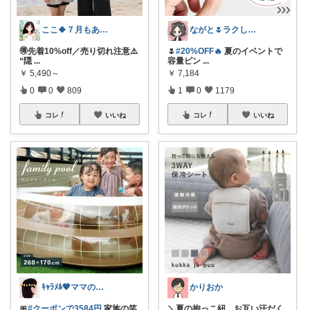
ここ🍀７月もありがとう🍀
ながと🌷ラクしてときめく暮らし
🉐先着10%off／売り切れ注意⚠️
🌷
#20%OFF🔥
夏のイベントで
“隠
...
容量ピン
...
￥
5,490～
￥
7,184
0
0
809
1
0
1179
コレ
いいね
コレ
いいね
ｷｬﾗﾒﾙ🧡ママのかわいい×ラク育児✼
かりおか
🎀
#クーポンで3584円
家族の笑
＼夏の抱っこ紐、お互い汗だく