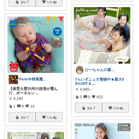
コレ
いいね
ひーちゃんの暮らしと服ROOM🌷
Hana＠検索魔が選ぶ|双子育児お出かけ
#らいずふぇす開催中★最大9
9%OFF
8
...
【保育士歴35年の祖母が選ん
￥
4,480～
だ、ボーネルン
...
0
0
815
￥
4,180
1
0
24
コレ
いいね
コレ
いいね