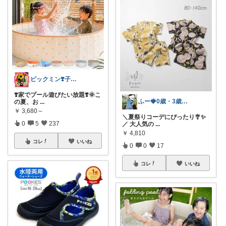
ピックミン❣️子育てパパママ応援グッズ
❣️家でプール遊びたい放題❣️🌞こ
ふー🍓0歳・3歳のワンオペママ
の夏、お
...
￥
3,680～
＼夏祭りコーデにぴったり🎐✨
0
5
237
／ 大人気の
...
￥
4,810
コレ
いいね
0
0
17
コレ
いいね