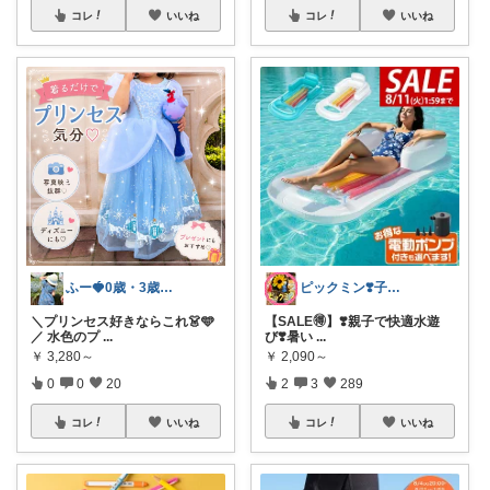
コレ
いいね
コレ
いいね
ふー🍓0歳・3歳のワンオペママ
ピックミン❣️子育てパパママ応援グッズ
＼プリンセス好きならこれ👗🩵
【SALE🉐】❣️親子で快適水遊
／ 水色のプ
...
び❣️暑い
...
￥
3,280～
￥
2,090～
0
0
20
2
3
289
コレ
いいね
コレ
いいね