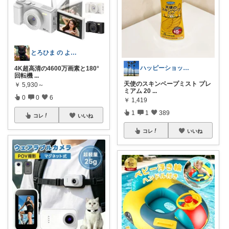
とろひま の よろず屋～お得な商品たち～
ハッピーショッパー77
4K超高清の4600万画素と180°
回転機
...
天使のスキンベープミスト プレ
￥
5,930～
ミアム 20
...
0
0
6
￥
1,419
1
1
389
コレ
いいね
コレ
いいね