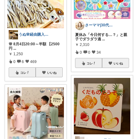
さーママ|30代小2女児ママ🎀
うぬ🌸経由購入ありがとです🙇‍♀️
夏休み「今日何する…？」と親
子でダラダラ過
...
🌸 8月4日20:00～半額 【2500
￥
2,310
円
...
0
0
34
￥
1,250
0
6
469
コレ
いいね
コレ
いいね