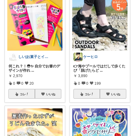
しい|お菓子とインテリア好きな30代ママ
ケーヒロ
何これ？！😳✨ 自分でお箸のデ
👉海やプールではだしで歩くた
ザインが作れ
...
び「脱げたらど
...
￥
2,970
￥
3,890
0
0
20
0
0
199
コレ
いいね
コレ
いいね