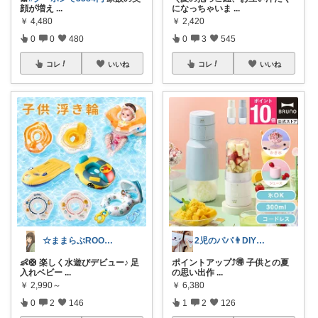
顔が増え
...
になっちゃいま
...
￥
4,480
￥
2,420
0
0
480
0
3
545
コレ
いいね
コレ
いいね
☆ままらぶROOM🎀🫧初めまして☆
2児のパパ👨DIYお庭作り頑張ります！
👶🛟 楽しく水遊びデビュー♪ 足
ポイントアップ⤴️🉐 子供との夏
入れベビー
...
の思い出作
...
￥
2,990～
￥
6,380
0
2
146
1
2
126