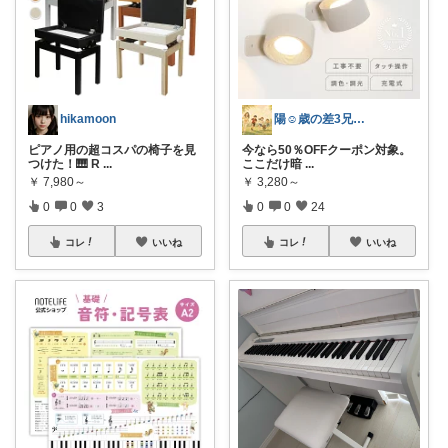
hikamoon
陽☺︎歳の差3兄弟子育て
ピアノ用の超コスパの椅子を見
今なら50％OFFクーポン対象。
つけた！🎹 R
...
ここだけ暗
...
￥
7,980～
￥
3,280～
0
0
3
0
0
24
コレ
いいね
コレ
いいね