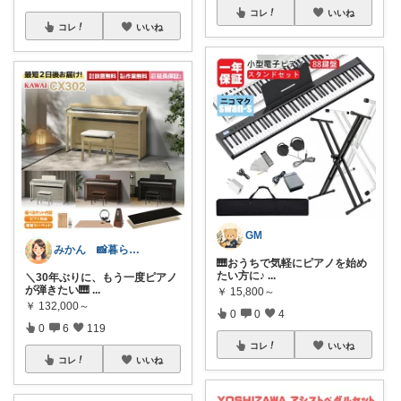
コレ
いいね
コレ
いいね
GM
みかん 📸暮らしのオリ写ROOM
🎹おうちで気軽にピアノを始め
たい方に♪
...
＼30年ぶりに、もう一度ピアノ
が弾きたい🎹
...
￥
15,800～
￥
132,000～
0
0
4
0
6
119
コレ
いいね
コレ
いいね