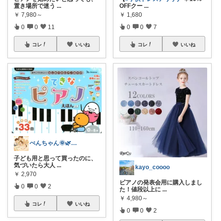
置き場所で迷う
...
OFFクー
...
￥
7,980～
￥
1,680
0
0
11
0
0
7
コレ
いいね
コレ
いいね
ぺんちゃん🌞🌿🫐3kidsmama
子ども用と思って買ったのに、
気づいたら大人
...
kayo_coooo
￥
2,970
ピアノの発表会用に購入しまし
0
0
2
た！値段以上に
...
￥
4,980～
コレ
いいね
0
0
2