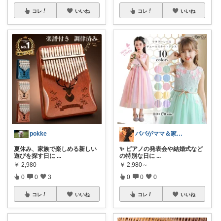
コレ
いいね
コレ
いいね
pokke
パパがママ＆家族の笑顔の為に選ぶ品😆
夏休み、家族で楽しめる新しい
✨ ピアノの発表会や結婚式など
遊びを探す日に
...
の特別な日に
...
￥
2,980
￥
2,980～
0
0
3
0
0
0
コレ
いいね
コレ
いいね