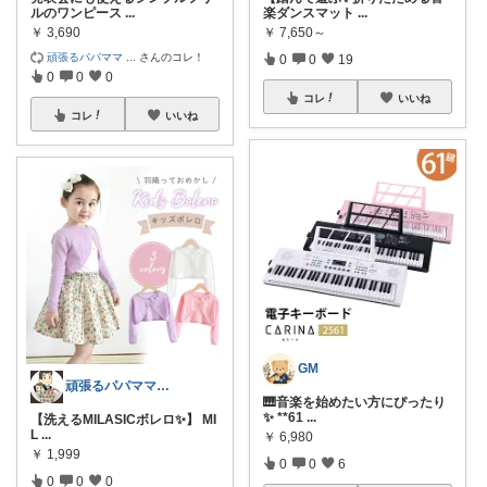
ルのワンピース
...
楽ダンスマット
...
￥
3,690
￥
7,650～
頑張るパパママ
...
さんのコレ！
0
0
19
0
0
0
コレ
いいね
コレ
いいね
GM
頑張るパパママ応援隊@育児・子供用品紹介
🎹音楽を始めたい方にぴったり
✨ **61
...
【洗えるMILASICボレロ✨】 MI
L
...
￥
6,980
￥
1,999
0
0
6
0
0
0