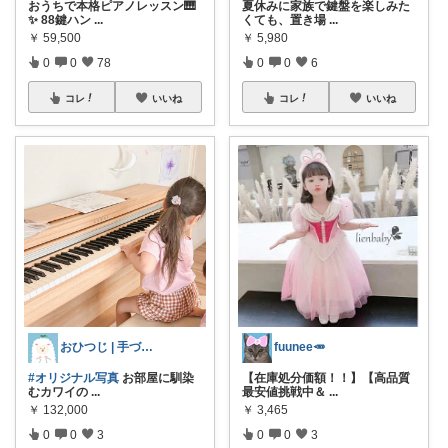
おうちで本格ピアノレッスン🎹
夏休みに家族で鍵盤を楽しみた
✨ 88鍵ハン
...
くても、置き場
...
￥
59,500
￥
5,980
0
0
78
0
0
6
コレ
いいね
コレ
いいね
おひつじ | 手づくりのある暮らし🧵
fuunee🥕
#オリジナル写真
お部屋に馴染
【在庫処分価額！！】【高品質
むカワイの
...
最安値挑戦中＆
...
￥
132,000
￥
3,465
0
0
3
0
0
3