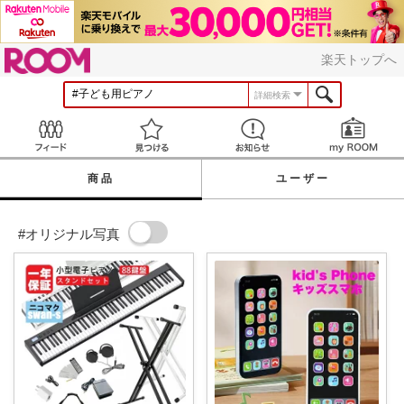
ROOM
楽天トップへ
詳細検索
Feed
見つける
お知らせ
商品
ユーザー
#オリジナル写真