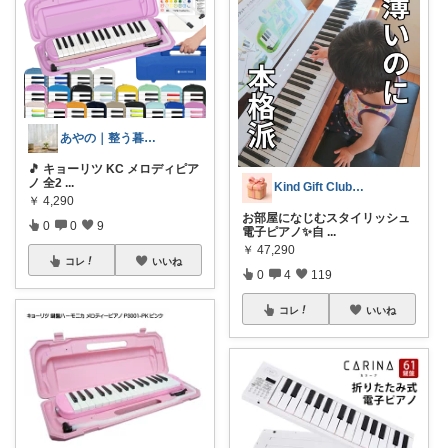
あやの｜整う暮らしROOM
🎵 キョーリツ KC メロディピア
ノ 全2
...
Kind Gift Club🎁経由購入
￥
4,290
お部屋になじむスタイリッシュ
0
0
9
電子ピアノ✨自
...
￥
47,290
コレ
いいね
0
4
119
コレ
いいね