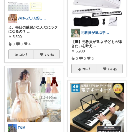
🎶ゆったり楽しむ人｜楽器
え、毎日の練習がこんなにラク
になるの？
...
元教員が選ぶ学校＆子育てグッズ
￥
5,500
【🎹】元教員が選ぶ 子どもの弾
0
0
4
きたいを叶え
...
￥
5,980
コレ
いいね
0
0
5
コレ
いいね
T&M