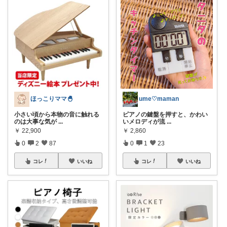
ほっこりママ🐣
ume♡maman
小さい頃から本物の音に触れる
ピアノの鍵盤を押すと、かわい
のは大事な気が
...
いメロディが流
...
￥
22,900
￥
2,860
0
2
87
0
1
23
コレ
いいね
コレ
いいね