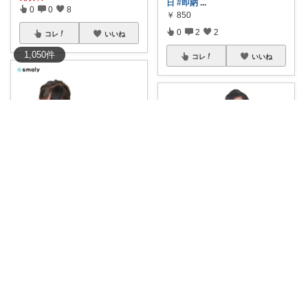
日
#即納
...
0
0
8
￥
850
0
2
2
コレ
いいね
1,050
件
コレ
いいね
ゴリラパパのこれイチ推し【厳選】
【Smalyロールピアノ（61
マリィ★
鍵）】は、巻
...
￥
8,780
ジョイパレットのアンパンマン
「NEWノリノ
...
2
3
81
￥
12,490
なつりこ| 2
...
さんのコレ！
コレ
いいね
0
1
0