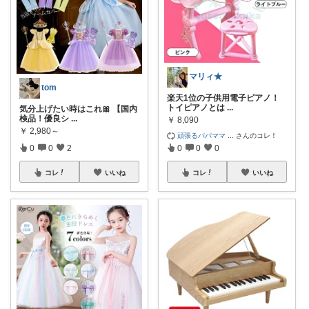
マリィ★
tom
楽天1位の子供用電子ピアノ！
トイピアノとは
...
気分上げたい時はこれ🎀 【国内
検品！優良シ
...
￥
8,090
￥
2,980～
頑張るパパママ
...
さんのコレ！
0
0
2
0
0
0
コレ
いいね
コレ
いいね