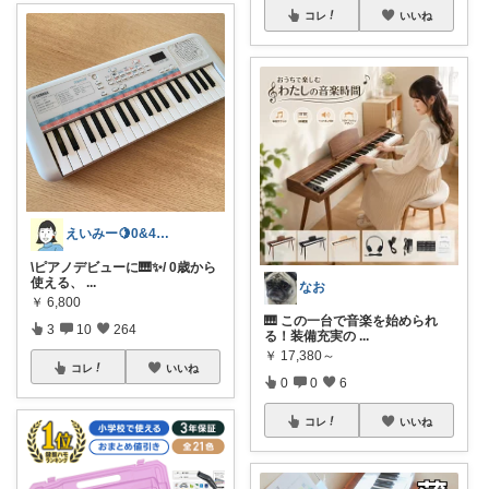
コレ
いいね
えいみー🍋0&4歳ママのシンプルライフ
\ピアノデビューに🎹✨/ 0歳から
使える、
...
なお
￥
6,800
🎹 この一台で音楽を始められ
3
10
264
る！装備充実の
...
￥
17,380～
コレ
いいね
0
0
6
コレ
いいね