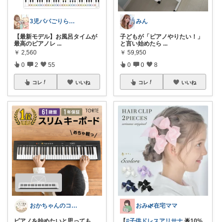
3児パパごりら｜家族で役立つROOM
みん
【最新モデル】お風呂タイムが
子どもが「ピアノやりたい！」
最高のピアノレ
...
と言い始めたら
...
￥
2,560
￥
59,950
0
2
55
0
0
8
コレ
いいね
コレ
いいね
おかちゃんのコスパ最強アイテム部屋
おみ🌿在宅ママ
ピアノを始めたいと思っても、
【
#子供ドレスアリサナ
🌟10%