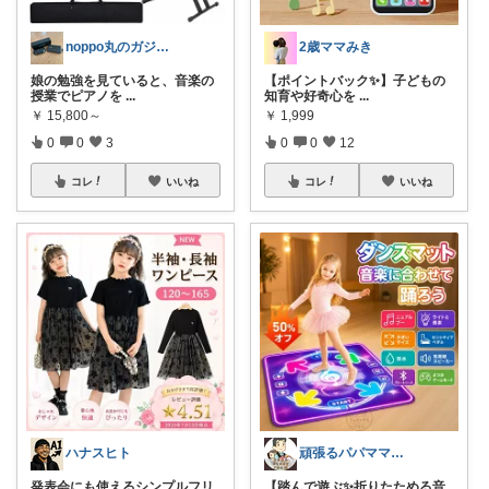
noppo丸のガジェット紹介ルーム
2歳ママみき
娘の勉強を見ていると、音楽の
【ポイントバック✨】子どもの
授業でピアノを
...
知育や好奇心を
...
￥
15,800～
￥
1,999
0
0
3
0
0
12
コレ
いいね
コレ
いいね
ハナスヒト
頑張るパパママ応援隊@育児・子供用品紹介
発表会にも使えるシンプルフリ
【踏んで遊ぶ✨折りたためる音