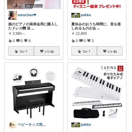
amuchan❤︎
pokke
娘のピアノの発表会用に購入し
夏休みのおうち時間に、音を楽
たドレス🎹 淡
...
しめるものがあ
...
￥
2,980～
￥
22,900
0
0
8
0
0
3
コレ
いいね
コレ
いいね
ベビーキッズ用品⭐︎日用品
pokke