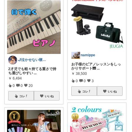
namippe
🌙泣かせない寝かしつけROOM｜まいか
お子様のピアノレッスンをしっ
かりサポート🎹
...
2才児でも軽々持てる重さで持
ち運びしやすい
...
￥
38,500
￥
6,494
0
0
3
0
0
20
コレ
いいね
コレ
いいね