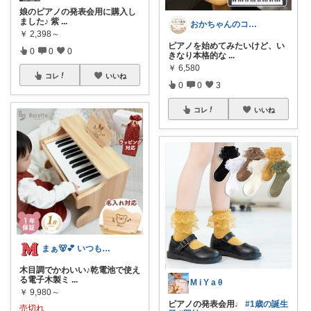
娘のピアノの発表会用に購入し
ました♪ 紫
...
おかちゃんのコスパ最強アイテム部屋
￥
2,398～
ピアノを始めてみたいけど、い
0
0
0
きなり本格的な
...
￥
6,580
コレ
いいね
0
0
3
コレ
いいね
まぁ🐻💕 いつもありがとう💓
木目調でかわいい♪乾電池で使え
る電子木製ミ
...
M i Y a θ
￥
9,980～
ピアノの発表会用♩
#1歳の誕生
売切れ