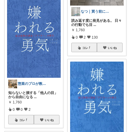
なつ｜買う前によく比べる人
読み返す度に発見がある。 日々
の行動でも目
...
￥
1,760
0
2
130
コレ
いいね
惣菜のプロが教える！映えるキッチングッズ
知らないと損する「他人の目」
から自由になる
...
￥
1,760
0
0
2
コレ
いいね