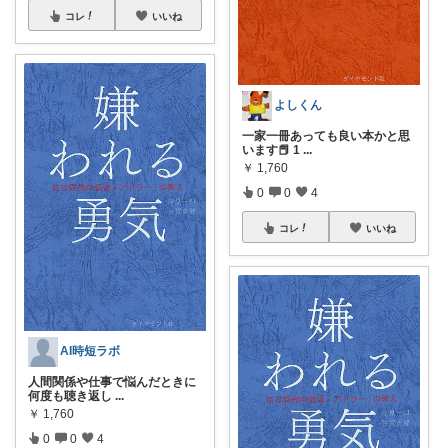
コレ
いいね
よしくん
一家一冊あっても良い本かと思
います📕 1
...
￥
1,760
0
0
4
コレ
いいね
AI時短ラボ
人間関係や仕事で悩んだときに
何度も聴き返し
...
￥
1,760
0
0
4