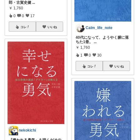
郎・古賀史健
...
￥
1,760
0
0
17
コレ
いいね
Calm_life_note
40代になって、ようやく腑に落
ちた1冊。
...
￥
1,760
1
0
30
コレ
いいね
nekokichi