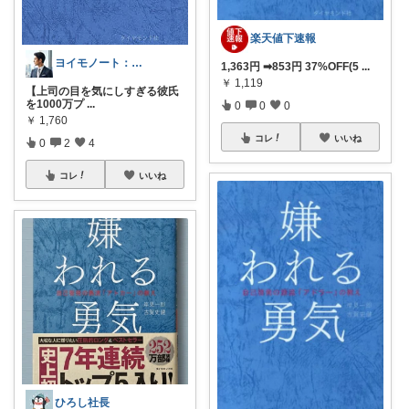
楽天値下速報
ヨイモノート：彼氏・旦那を高年収に育てる
1,363円 ➡853円 37%OFF(5
...
￥
1,119
【上司の目を気にしすぎる彼氏
を1000万プ
...
0
0
0
￥
1,760
コレ
いいね
0
2
4
コレ
いいね
ひろし社長