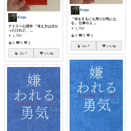
Koga
Koga
「何をするにも周りが気にな
る」 仕事や人
...
アドラー心理学 「考え方は分か
￥
1,760
ったけれど、
...
￥
1,760
0
0
3
0
0
3
コレ
いいね
コレ
いいね