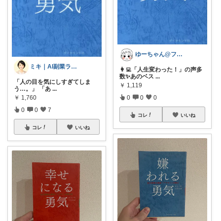
ゆーちゃん@フォロワーさまから購入💕
ミキ｜AI副業ライター
👩‍💻「人生変わった！」の声多
数✨あのベス
...
「人の目を気にしすぎてしま
￥
1,119
う…。」 「あ
...
￥
1,760
0
0
0
0
0
7
コレ
いいね
コレ
いいね