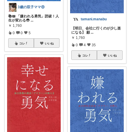
3歳の双子ママ😍
📚📖 「嫌われる勇気」読破！人
tamani.manabu
生が変わる😳
...
￥
1,760
【明日、会社に行くのが少し楽
になる】 顧
...
0
0
5
￥
1,760
コレ
いいね
0
4
35
コレ
いいね