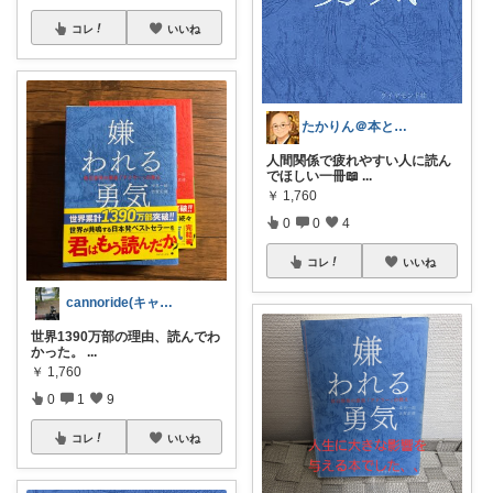
コレ
いいね
たかりん＠本と灯りと仏様のある暮らし
人間関係で疲れやすい人に読ん
でほしい一冊📖
...
￥
1,760
0
0
4
コレ
いいね
cannoride(キャのライド)
世界1390万部の理由、読んでわ
かった。
...
￥
1,760
0
1
9
コレ
いいね