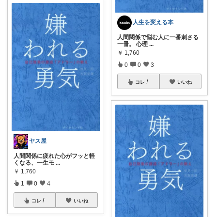
人生を変える本
人間関係で悩む人に一番刺さる
一冊。 心理
...
￥
1,760
0
0
3
コレ
いいね
ヤス屋
人間関係に疲れた心がフッと軽
くなる、一生モ
...
￥
1,760
1
0
4
コレ
いいね