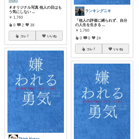
＃オリジナル写真 他人の目はも
ランキングニキ
う気にしない
...
￥
1,760
「他人の評価に縛られず、自分
の人生を生きる
...
0
2
38
￥
1,760
コレ
いいね
0
0
24
コレ
いいね