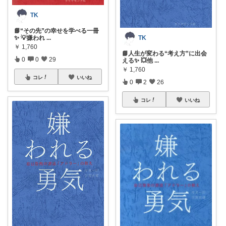
TK
📘“その先”の幸せを学べる一冊
✨ 💡嫌われ
...
TK
￥
1,760
📘人生が変わる“考え方”に出会
0
0
29
える✨ 💥他
...
￥
1,760
コレ
いいね
0
2
26
コレ
いいね