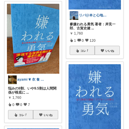
リバ@本と心地よい毎日
📘嫌われる勇気 著者：岸見一
郎、古賀史健
...
￥
1,760
1
0
120
コレ
いいね
ayami ❦ 衣 食 住 に 幸福 を
悩みの9割、いや9.5割は人間関
係が根底に
...
￥
1,760
0
0
7
コレ
いいね