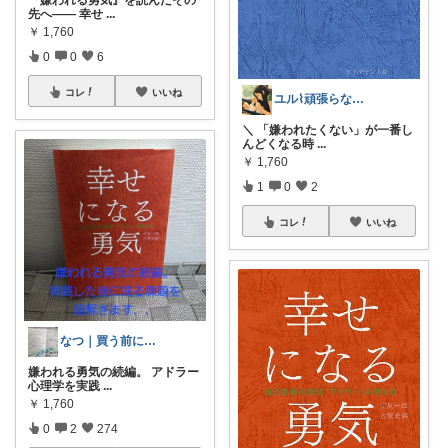
『嫌われる勇気』を読んだその
先へ—— 幸せ
...
￥
1,760
0
0
6
コレ
いいね
ユル⌇頑張らない育児
＼ 「嫌われたくない」が一番し
んどくなる時
...
￥
1,760
1
0
2
コレ
いいね
なつ｜買う前によく比べる人
嫌われる勇気の続編。 アドラー
心理学を実践
...
￥
1,760
0
2
274