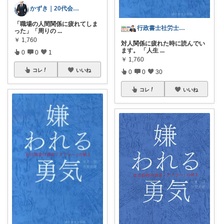
かずき｜20代会社員の暮らし改善
「職場の人間関係に疲れてしま
行政書士社労士｜スイーツ手土産＆開業支援
った」「周りの
...
￥
1,760
対人関係に疲れた時に読んでい
ます。 「人生
...
0
0
1
￥
1,760
コレ
いいね
0
0
30
コレ
いいね