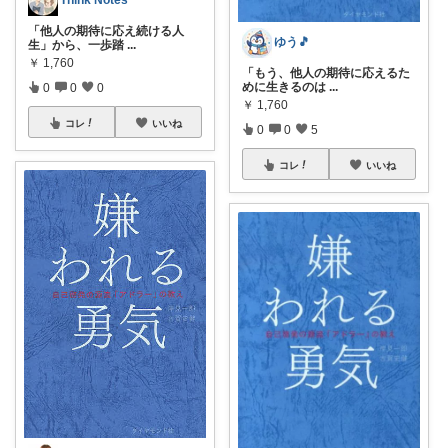
Think Notes
「他人の期待に応え続ける人
ゆう🎵
生」から、一歩踏
...
￥
1,760
「もう、他人の期待に応えるた
めに生きるのは
...
0
0
0
￥
1,760
コレ
いいね
0
0
5
コレ
いいね