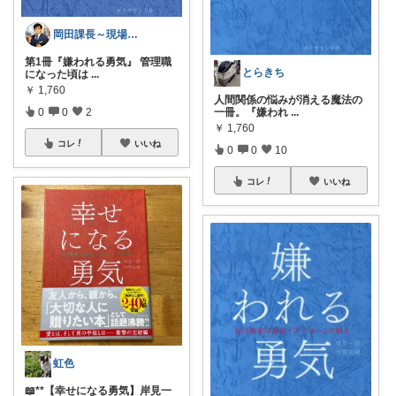
岡田課長～現場課長の仕事術～
第1冊『嫌われる勇気』 管理職
とらきち
になった頃は
...
￥
1,760
人間関係の悩みが消える魔法の
一冊。『嫌われ
...
0
0
2
￥
1,760
コレ
いいね
0
0
10
コレ
いいね
虹色
📖**【幸せになる勇気】岸見一