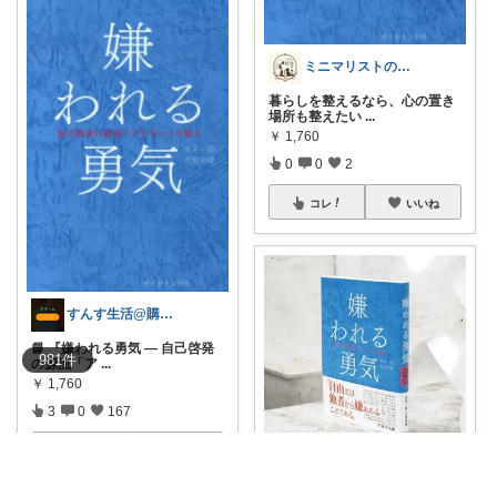
ミニマリストのたまさん
暮らしを整えるなら、心の置き
場所も整えたい
...
￥
1,760
0
0
2
コレ
いいね
すんす生活@購入感謝🍡
📘 『嫌われる勇気 ― 自己啓発
981
件
の源流「ア
...
￥
1,760
3
0
167
コレ
いいね
KENTA｜色気コンシェルジュ🩵