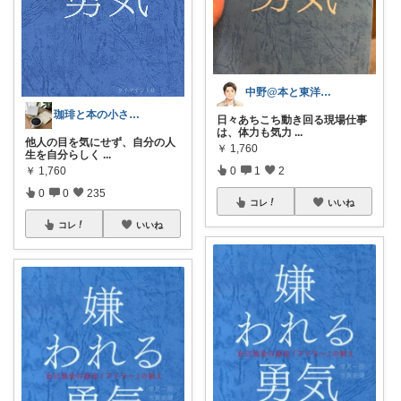
中野@本と東洋医学とAIと
珈琲と本の小さな喫茶店☕️📕
日々あちこち動き回る現場仕事
は、体力も気力
...
他人の目を気にせず、自分の人
￥
1,760
生を自分らしく
...
￥
1,760
0
1
2
0
0
235
コレ
いいね
コレ
いいね