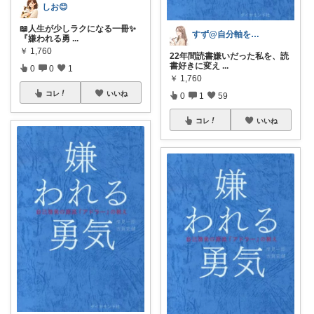
しお😊
📖人生が少しラクになる一冊✨
すず@自分軸を手に入れるQOL爆上げ計画
『嫌われる勇
...
￥
1,760
22年間読書嫌いだった私を、読
書好きに変え
...
0
0
1
￥
1,760
コレ
いいね
0
1
59
コレ
いいね