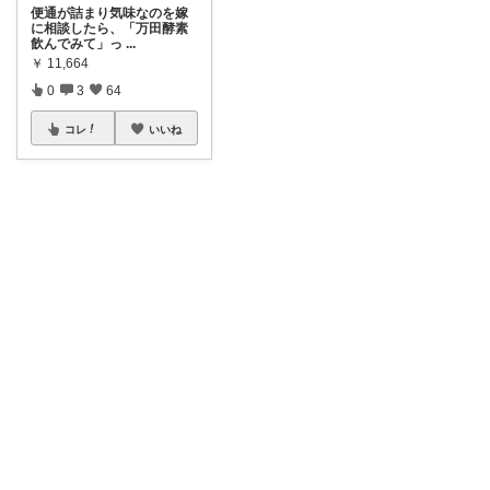
便通が詰まり気味なのを嫁
に相談したら、「万田酵素
飲んでみて」っ
...
￥
11,664
0
3
64
コレ
いいね