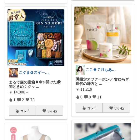
ここ🍀７月もありがとう🍀
こぐま🥮スイーツ大好き😍
🉐限定オフクーポン／ 🌸ゆらぎ
まるで森の宝箱🌲🍪✨開けた瞬
世代の味方と
...
間ときめくクッ
...
￥
11,219
￥
14,000～
0
0
11
1
2
73
コレ
いいね
コレ
いいね