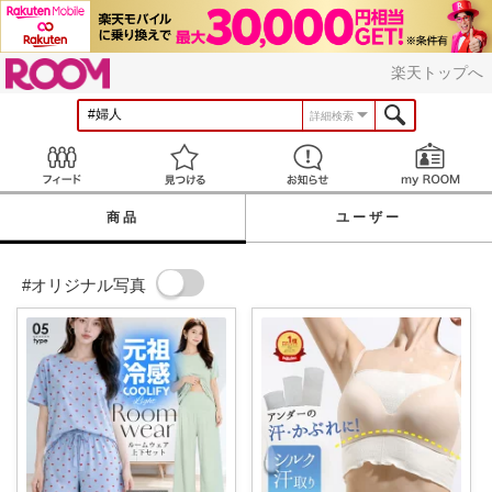
ROOM
楽天トップへ
詳細検索
Feed
見つける
お知らせ
商品
ユーザー
#オリジナル写真