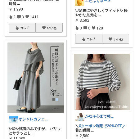
エビふりゃー🍤
綺麗
...
￥
1,990
♡足裏にやさしくフィット✨ 軽
やかな足元を
...
2
3
1411
￥
3,592
0
0
128
コレ
いいね
コレ
いいね
かな𖧷心まで軽くなる暮らしの記録🌿
オシャレカフェAtsu🎗 最高の１日を
＼
#クーポン利用で20%OFF／
✨😊✨試着のみですが。 パリッ
着た瞬間
...
とサラッとし
...
￥
2,580
￥
11,980