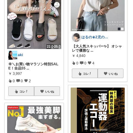
はるの☀️2児のママ𓂃◌𓈒𓐍
【大人気スキッパー✨】 オシャ
レで優雅な
...
aki
￥
4,840
0
0
4
🌞＼お買い物マラソン特別SAL
E！全品55
...
￥
3,997
コレ
いいね
0
0
2
コレ
いいね