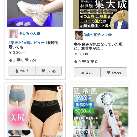
ゆるちゃん🎀
3歳の双子ママ😍
#楽天1位⭐️高レビュー
｢長時間
📚✨ 痛みが気になっていた私
履いても
...
に、救世主が現
...
￥
3,200～
￥
8,800
1
0
724
0
0
0
コレ
いいね
コレ
いいね