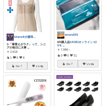
teruru555
kirara✡介護用品🌈
8/5購入品
#AOKIオンライン
#2
✨「着替えがラク」って、シニ
0％
...
アの毎日に大事
...
￥
7,990～
￥
2,618
0
0
51
1
0
6
コレ
いいね
コレ
いいね