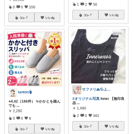
1
2
56
0
0
206
コレ
いいね
コレ
いいね
サファリ‎🙏💦上限中
tanton🪴
#オリジナル写真
Inner 【無印良
⭐4.42（186件） ✨かかとを踏ん
品
...
でも
...
￥
1,490
￥
2,280
2
0
482
0
0
8
コレ
いいね
コレ
いいね