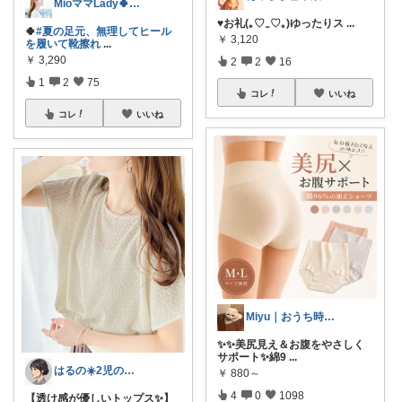
MioママLady🍀Lifestyle
♥お礼(⁠｡⁠♡⁠‿⁠♡⁠｡⁠)ゆったりス
...
🍀
#夏の足元、無理してヒール
￥
3,120
を履いて靴擦れ
...
￥
3,290
2
2
16
1
2
75
コレ
いいね
コレ
いいね
Miyu｜おうち時間の小さな幸せ🌸
✨✨美尻見え＆お腹をやさしく
サポート✨綿9
...
はるの☀️2児のママ𓂃◌𓈒𓐍
￥
880～
4
0
1098
【透け感が優しいトップス✨】