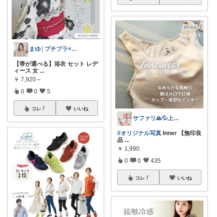
まゆ│プチプラ×ご褒美スイーツ
【帯が選べる】浴衣 セット レデ
ィース 女
...
￥
7,920～
0
0
5
コレ
いいね
サファリ‎🙏💦上限中
#オリジナル写真
Inner 【無印良
品
...
￥
1,990
0
0
435
コレ
いいね