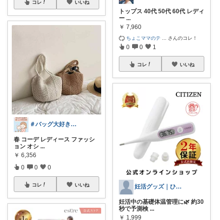
コレ
いいね
トップス 40代 50代 60代 レディ
ー
...
￥
7,960
ちょこママのテ
...
さんのコレ！
0
0
1
コレ
いいね
＃バッグ大好き＃楽天ルームさぶたん
春 コーデ レディース ファッシ
ョン オシ
...
￥
6,356
0
0
0
コレ
いいね
妊活グッズ｜ひろりん
妊活中の基礎体温管理に🌿 約30
秒で予測検
...
￥
1,999