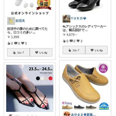
Y U K O 💎
妊活夫
👠アシックスのレディワーカー
妊活中の妻のために調べてた
は、幅広設計で
...
ら、口コミの多い
...
￥
4,679～
￥
1,999
0
0
3
0
0
5
コレ
いいね
コレ
いいね
あやまま🐥家族全インフルエンザ😓