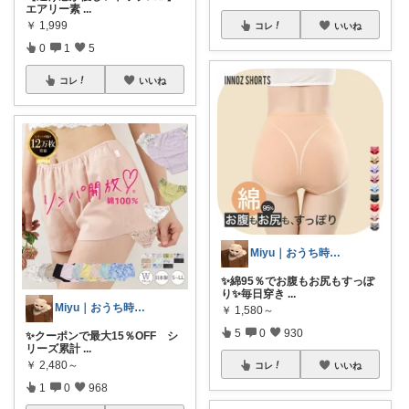
エアリー素
...
￥
1,999
コレ
いいね
0
1
5
コレ
いいね
Miyu｜おうち時間の小さな幸せ🌸
✨綿95％でお腹もお尻もすっぽ
り✨毎日穿き
...
Miyu｜おうち時間の小さな幸せ🌸
￥
1,580～
5
0
930
✨クーポンで最大15％OFF シ
リーズ累計
...
￥
2,480～
コレ
いいね
1
0
968