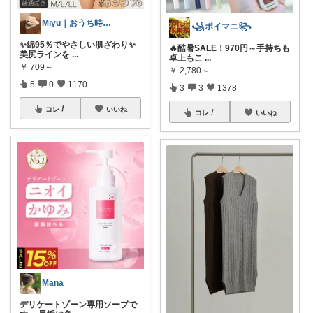
Miyu｜おうち時間の小さな幸せ🌸
꧁ポイマニ꧂
✨綿95％でやさしい肌ざわり✨
🔥酷暑SALE！970円～手持ちも
美尻ラインを
...
卓上もこ
...
￥
709～
￥
2,780～
5
0
1170
3
3
1378
コレ
いいね
コレ
いいね
Mana
デリケートゾーン専用ソープで