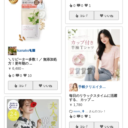
0
0
1
コレ
いいね
kanako🐈‍⬛
＼リピーター多数！／ 無添加処
方！更年期の
...
￥
6,480～
0
0
10
コレ
いいね
手帳クリエイター🌿まーにゃroom
毎日のリラックスタイムに活躍
する、 カップ
...
￥
1,780
room_🪻
...
さんのコレ！
0
0
1
コレ
いいね