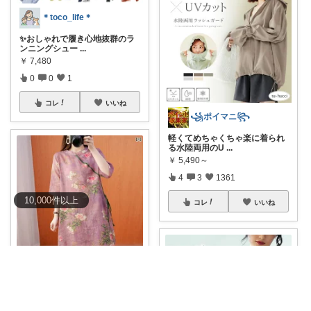
＊toco_life＊
✨おしゃれで履き心地抜群のラ
ンニングシュー
...
￥
7,480
0
0
1
コレ
いいね
꧁ポイマニ꧂
軽くてめちゃくちゃ楽に着られ
る水陸両用のU
...
￥
5,490～
4
3
1361
10,000
件
以上
コレ
いいね
♥taiwanlove2026♥
✨レトロ可愛い！上品な綿麻チ
ャイナ風リネン
...