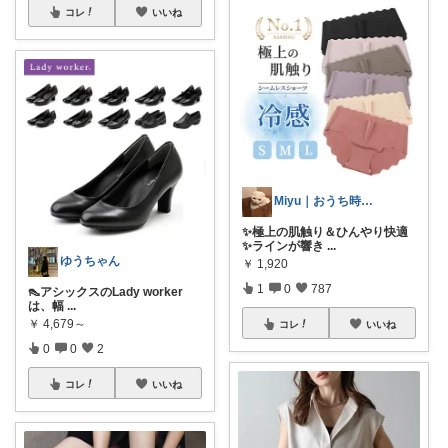
コレ
いいね
Miyu｜おうち時間の小さな幸せ🌸
✨極上の肌触り＆ひんやり快適
✨ラインが響き
...
ゆうちゃん
￥
1,920
1
0
787
👠アシックスのLady worker
は、幅
...
￥
4,679～
コレ
いいね
0
0
2
コレ
いいね