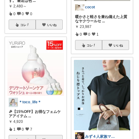
す。 最近は色
...
￥
2,480～
cocot
0
0
0
暖かさと軽さを兼ね備えた上質
なヤクウールセ
...
コレ
いいね
￥
23,987
0
0
1
コレ
いいね
＊toco_life＊
🎉【15%OFF】お得なフェムケ
アアイテム
...
￥
4,920
1
0
7
みず４人家族ママ★３０代子育て奮闘中🙆