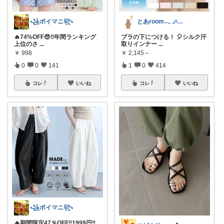
꧁ポイマニ꧂
とあroom𓂃 𓈒𓏸心地よい衣食住
🔥74%OFF😎‼️年間ランキング
ブラの下につける！ 🎈シルク汗
上位のさ
...
取りインナー
...
￥
998
￥
2,145～
0
0
141
1
0
414
コレ
いいね
コレ
いいね
꧁ポイマニ꧂
🔥期間限定47％OFF‼1999円‼️