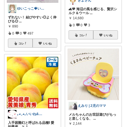
きよさん
ゆいこっこ🍓いつも感謝です*.
🌊💙 海辺の風を感じる、贅沢シ
ルク＆ウール
...
ずれない！ 結びやすい◎よく伸
￥
14,680
びる◎
...
0
0
3
￥
890
0
0
497
コレ
いいね
コレ
いいね
えみり | 2児のママ
｡⁠◕⁠‿⁠◕⁠｡いいね&経由購入感謝♥
メルちゃんのお世話遊びがもっ
と楽しくなる、
...
入手困難幻と呼ばれる品種❗ 愛
￥
2,144
知県産 とよ
...