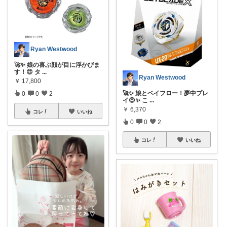
Ryan Westwood
🚀✨ 娘の喜ぶ顔が目に浮かびま
す！😍 タ
...
Ryan Westwood
￥
17,800
🚀✨ 娘とベイフロー！夢中プレ
0
0
2
イ😍✨ こ
...
￥
6,370
コレ
いいね
0
0
2
コレ
いいね