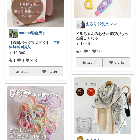
えみり | 2児のママ
machu🥰楽天トラベル感謝✨
メルちゃんのおせわ遊びがもっ
と楽しくなる、
...
【通園バッグリメイク】
#送
￥
1,056
料無料
#購入
...
0
1
10
￥
12,800
1
0
393
コレ
いいね
コレ
いいね