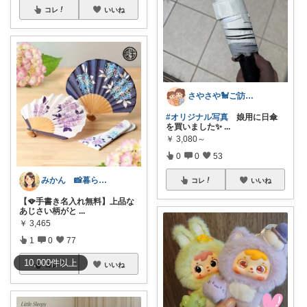
コレ
いいね
さやさや🐩ご訪問感謝です⭐️⭐️
#オリジナル写真
娘用に日傘
を買いました✨
...
￥
3,080～
0
0
53
みかん 📸暮らしのオリ写ROOM
コレ
いいね
【🪭手書き名入れ無料】上品な
あじさい柄がと
...
￥
3,465
1
0
77
10,000
件
以上
コレ
いいね