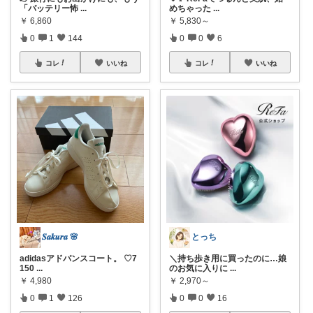
「バッテリー怖
...
めちゃった
...
￥
6,860
￥
5,830～
0
1
144
0
0
6
コレ
いいね
コレ
いいね
𝑺𝒂𝒌𝒖𝒓𝒂 🌸
とっち
adidasアドバンスコート。 ♡7
＼持ち歩き用に買ったのに…娘
150
...
のお気に入りに
...
￥
4,980
￥
2,970～
0
1
126
0
0
16