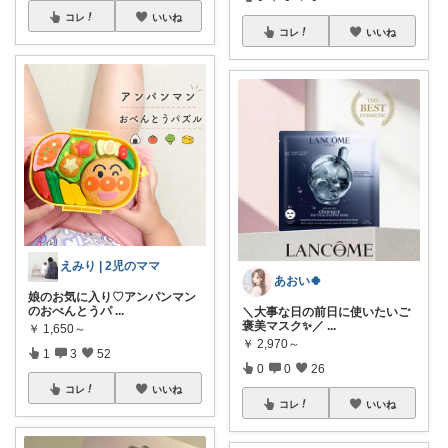
コレ
いいね
コレ
いいね
えみり | 2児のママ
あおい🍀
娘のお気に入り♡アンパンマン
のおべんとうパ
...
＼大事な日の前日に使いたいご
褒美マスク✨／
...
￥
1,650～
￥
2,970～
1
3
52
0
0
26
コレ
いいね
コレ
いいね