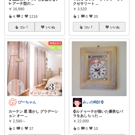
✨ アーチ型の
...
クセサリート
...
￥
16,990
￥
3,520
4
2
1216
1
0
20
コレ
いいね
コレ
いいね
ぴーちゃん
みぃの時計⌚
カーテン 星 透かし グラデーシ
⌚ルドゥーテが描いた優美なバ
ョン オー
...
ラをあしらった
...
￥
2,580～
￥
22,000
0
0
37
0
0
10