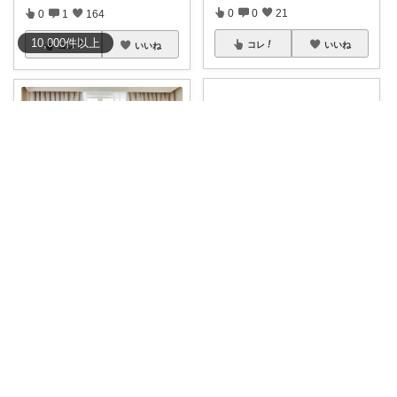
0
0
21
0
1
164
10,000
件
以上
コレ
いいね
コレ
いいね
まる🍃インテリア×くらし
Dreamy🪄
🍃汗ばむ夏も安心♪洗えて清潔✨
＼★期間限定！最大50％OFFク
年中快適なカ
...
ーポン／
...
￥
7,980～
￥
2,056～
1
2
968
1
0
50
コレ
いいね
コレ
いいね