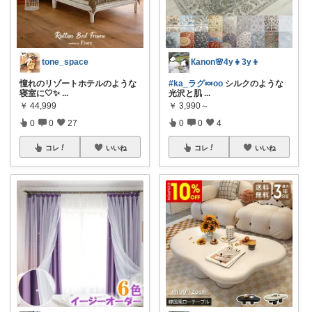
tone_space
Кanon🌸4y👧3y👦
憧れのリゾートホテルのような
#ka_ラグ🍬oo
シルクのような
寝室に🤍✨
...
光沢と肌
...
￥
44,999
￥
3,990～
0
0
27
0
0
4
コレ
いいね
コレ
いいね