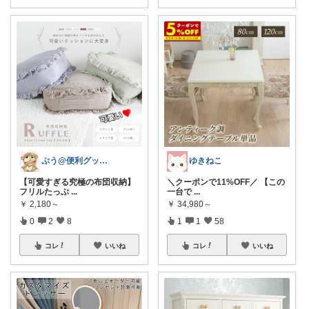
ぷう@便利グッズ&話題の生活用品
ゆきねこ
​【可愛すぎる究極の布団収納】
＼クーポンで11%OFF／ 【この
フリルたっぷ
...
一台で
...
￥
2,180～
￥
34,980～
0
2
8
1
1
58
コレ
いいね
コレ
いいね