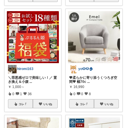
hiromi163
yo🐶🐶🏠
＼罪悪感ゼロで美味しい！／ 置
💖柔らかに寄り添うくつろぎ空
き換え＆小腹
...
間💖 幅70c
...
￥
1,000～
￥
16,990
0
1
36
0
0
8
コレ
いいね
コレ
いいね