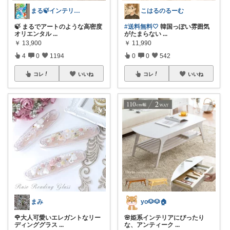
まる🍃インテリア×くらし
こはるのるーむ
🍃 まるでアートのような高密度
#送料無料🤍
韓国っぽい雰囲気
オリエンタル
...
がたまらない
...
￥
13,900
￥
11,990
4
0
1194
0
0
542
コレ
いいね
コレ
いいね
まみ
yo🐶🐶🏠
🌹大人可愛いエレガントなリー
🌸姫系インテリアにぴったり
ディンググラス
...
な、アンティーク
...