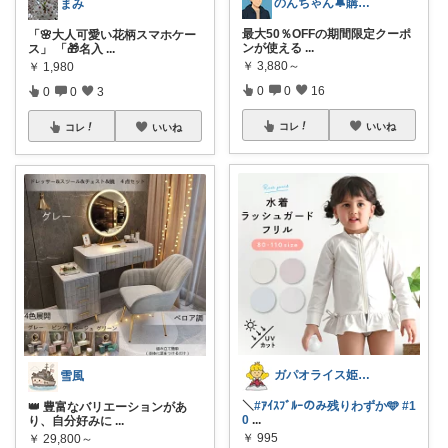
のんちゃん🔔購入感謝です✨
まみ
最大50％OFFの期間限定クーポ
「🌸大人可愛い花柄スマホケー
ンが使える
...
ス」 「🎁名入
...
￥
3,880～
￥
1,980
0
0
16
0
0
3
コレ
いいね
コレ
いいね
ガパオライス姫👸🌶️🌶️🌶️
雪風
＼
#ｱｲｽﾌﾞﾙｰのみ残りわずか🩵
#1
👑 豊富なバリエーションがあ
0
...
り、自分好みに
...
￥
995
￥
29,800～