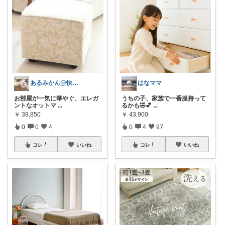
あるみかん@快適な在宅ワーク＆デスク環境
はなママ
お部屋が一気に華やぐ、エレガ
うちの子、家族で一番服持って
ントなオットマ
...
るかも🤣💕
...
￥
39,850
￥
43,900
0
0
4
0
4
97
コレ
いいね
コレ
いいね