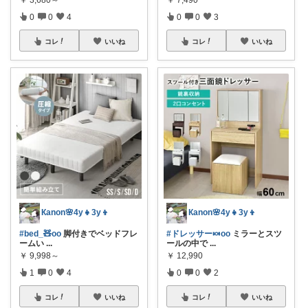
0
0
4
0
0
3
コレ
いいね
コレ
いいね
Кanon🌸4y👧3y👦
Кanon🌸4y👧3y👦
#bed_🧸oo
脚付きでベッドフレ
#ドレッサー🍬oo
ミラーとスツ
ームい
...
ールの中で
...
￥
9,998～
￥
12,990
1
0
4
0
0
2
コレ
いいね
コレ
いいね