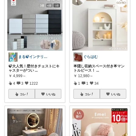
まる🍃インテリア×くらし
ぐらはむ
🍃大人気！壁付きチェストにキ
🌟隠し収納スペース付き🌟マン
ャスターがつい
...
トルピース！
...
￥
4,999～
￥
12,980～
4
3
1222
1
1
34
コレ
いいね
コレ
いいね