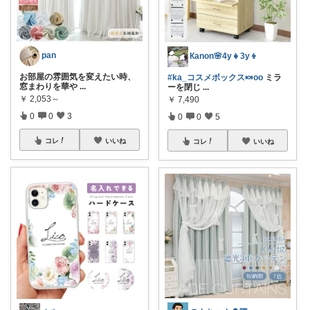
pan
Кanon🌸4y👧3y👦
お部屋の雰囲気を変えたい時、
#ka_コスメボックス🍬oo
ミラ
窓まわりを華や
...
ーを閉じ
...
￥
2,053～
￥
7,490
0
0
3
0
0
5
コレ
いいね
コレ
いいね