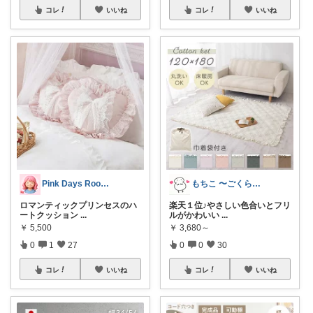
コレ
いいね
コレ
いいね
Pink Days Room💕
もちこ 〜ごくらく＆かわいい生活♪
ロマンティックプリンセスのハ
楽天１位♪やさしい色合いとフリ
ートクッション
...
ルがかわいい
...
￥
5,500
￥
3,680～
0
1
27
0
0
30
コレ
いいね
コレ
いいね