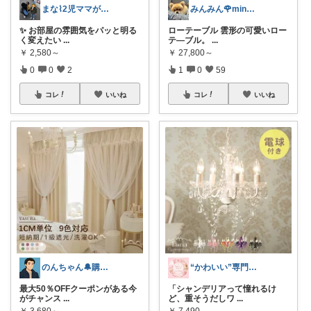
まな⌇2児ママが目指すゆとりある暮らし
みんみん🌹minminღ
✨ お部屋の雰囲気をパッと明る
ローテーブル 雲形の可愛いロー
く変えたい
...
テ―ブル。
...
￥
2,580～
￥
27,800～
0
0
2
1
0
59
コレ
いいね
コレ
いいね
のんちゃん🔔購入感謝です✨
“かわいい”専門家見習いの部屋
最大50％OFFクーポンがある今
「シャンデリアって憧れるけ
がチャンス
...
ど、重そうだしワ
...
￥
3,680～
￥
7,490