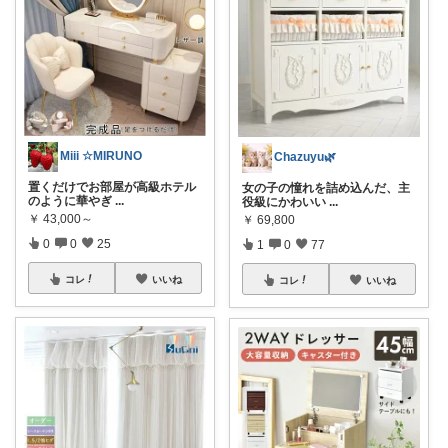
Miii ☆MIRUNO
Chazuyu🌿
置くだけでお部屋が高級ホテル
女の子の憧れを詰め込んだ、主
のように華やぎ
...
役級にかわいい
...
￥
43,000～
￥
69,800
0
0
25
1
0
77
コレ
いいね
コレ
いいね