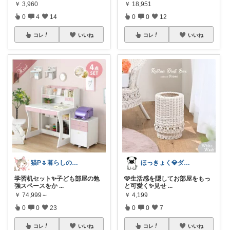
￥
3,960
￥
18,951
0
4
14
0
0
12
コレ
いいね
コレ
いいね
猫P🌷暮らしの中で見つけたお気に入り
ほっきょく💎ダイヤモンド会員💎
学習机セット✨子ども部屋の勉
🩷生活感を隠してお部屋をもっ
強スペースをか
...
と可愛く✨見せ
...
￥
74,999～
￥
4,199
0
0
23
0
0
7
コレ
いいね
コレ
いいね