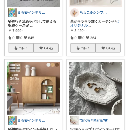
まる🍃インテリア×くらし
ちょこ☕️シンプルで快適な暮らし🌱
🍃奥行き浅め✨バラして使える
星がキラキラ輝くカーテン⭐⭐
#
収納ケース🌿
...
オリジナル
...
￥
7,999～
￥
3,420～
0
0
845
0
0
364
コレ
いいね
コレ
いいね
まる🍃インテリア×くらし
*Snow＊Maria*🕊️
🍃機能もデザインも妥協しない
🤍39ショップ＊ヴィンテージア