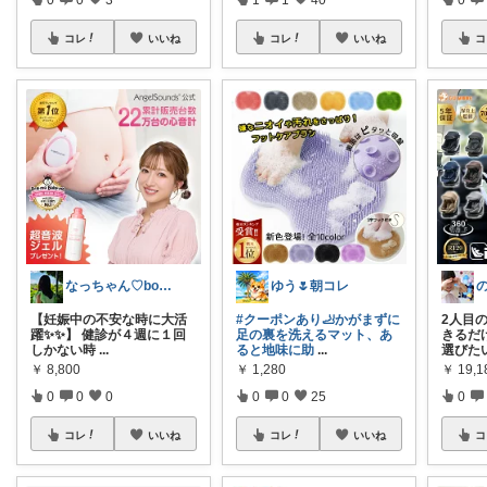
コレ
いいね
コレ
いいね
コ
なっちゃん♡boy’s mama
ゆう🌷朝コレ
【妊娠中の不安な時に大活
#クーポンあり🦶かがまずに
2人目
躍✨✨】 健診が４週に１回
足の裏を洗えるマット、あ
きるだ
しかない時
...
ると地味に助
...
選びた
￥
8,800
￥
1,280
￥
19,
0
0
0
0
0
25
0
コレ
いいね
コレ
いいね
コ