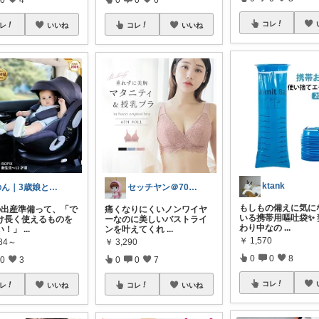
コレ
レ
いいね
コレ
いいね
ktank
のん｜3歳娘とベビー準備中
セッチヤン＠70代からの美容
もしもの備えに気に
の出産準備って、「で
痛くなりにくいノンワイヤ
いる携帯用嘔吐袋✨ 
け長く使えるものを
ーなのに美しいバストライ
わり中なの
...
い！」
...
ンを叶えてくれ
...
￥
1,570
184～
￥
3,290
0
0
8
0
3
0
0
7
コレ
レ
いいね
コレ
いいね