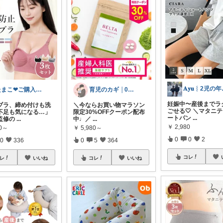
𝐀
たまこ❤ご購入感謝！
育児のカギ │0歳からの必須アイテム
妊娠中〜産後までラ
ブラ、締め付けも洗
＼今ならお買い物マラソン
ごせる🤍 ＼マタニテ
不足も気になる…」
限定30%OFFクーポン配布
ートパン
...
監修の
...
中♩／
...
￥
2,980
80～
￥
5,980～
0
0
2
0
336
0
5
364
コレ
レ
いいね
コレ
いいね