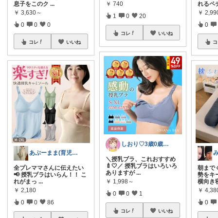
￥
740
息子をこのク
...
れるペ
￥
3,630～
￥
2,99
1
0
20
0
0
0
0
コレ
いいね
コレ
いいね
コ
しおり♡3歳0歳子育て中
あぷーまま(育児グッズ×ママグッズ)
＼授乳ブラ、これおすすめ
🍼🤍／ 授乳ブラはいろいろ
全プレママさんに伝えたい
朝まで
ありますが
...
📢 授乳ブラはいらん！！ こ
勢をキ
￥
1,998～
れがまっ
...
横向き
￥
2,180
￥
4,3
0
0
1
0
0
86
0
コレ
いいね