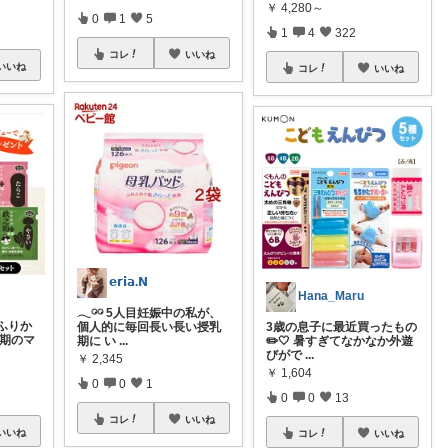
￥
4,280～
0
1
5
1
4
322
コレ
いいね
いいね
コレ
いいね
𝗲𝗿𝗶𝗮.𝗡
Hana_Maru
𓂃𓏗𓏗 5人目妊娠中の私が、
ふりか
個人的に毎回長い長い授乳
3歳の息子に最近買ったもの
乳期のマ
期に い
...
✏️🤍 暑すぎてなかなか外遊
びがで
...
￥
2,345
￥
1,604
0
0
1
0
0
13
コレ
いいね
いいね
コレ
いいね