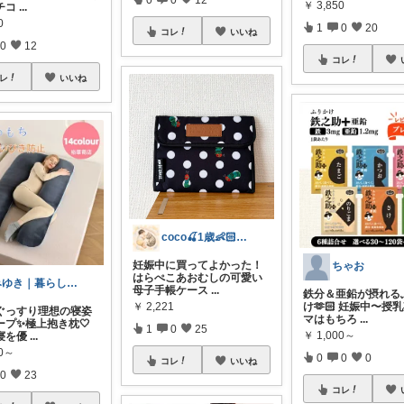
￥
3,850
チコ
...
0
1
0
20
コレ
いいね
0
12
コレ
レ
いいね
coco🍒1歳👶🏻5歳🐈
妊娠中に買ってよかった！
ちゃお
はらぺこあおむしの可愛い
みゆき｜暮らしのおすすめ
母子手帳ケース
...
鉄分＆亜鉛が摂れる
け🫶🏻 妊娠中〜授
￥
2,221
ぐっすり理想の寝姿
マはもちろ
...
ープ✨極上抱き枕🤍
1
0
25
￥
1,000～
寝を優
...
80～
0
0
0
コレ
いいね
0
23
コレ