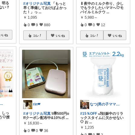
、明る
#オリジナル写真
「もっと
🍼夜中のミルク作り、少し
ない？
早く準備しておけばよかっ
でもラクしたいママへ🤍モ
た！」っ
...
バイルミルクウ
...
￥
1,095
￥
5,980～
0
9
880
0
0
12
いいね
コレ
いいね
コレ
いいね
SA＊｜買ってよかったもの
rin❤︎
なつ|男の子ママ👩🏻
、しっ
#オリジナル写真
\\🉐500円o
#15％OFF
🛁妊娠中のリラ
🤍授
ffクーポン配布中&10%ポ
...
ックスタイムに欠かせない
🤍 お
...
￥
16,830～
￥
1,235
0
0
36
0
0
2