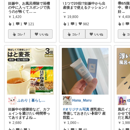
妊娠中、お風呂掃除で浴槽
\ 1つで20役!?妊娠中から出
🉐8/
の中に入ってスポンジで洗
産後まで使えるクッション /
中、寝
うのが怖くて…
...
...
妊
...
￥
1,420
￥
19,800
￥
4,4
1
1
121
1
1
982
0
コレ
いいね
コレ
いいね
コ
ふわり｜暮らしの負担をかるくする日用品
Hana_Maru
妊娠中や就寝前など、カフ
#オリジナル写真
授乳前に
風呂イ
ェインを避けたい時間帯っ
準備しておきたい🤱🏻🤍 産
かせて
てありますよね
...
院監
...
だと風
￥
2,680
￥
1,060～
￥
1,9
0
0
3
1
1
40
0