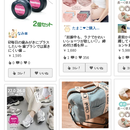
たまこ❤ご購入感謝！
なみ🎀
「妊娠中も、ラクでかわい
産前か
いショーツが欲しい♡」 締
躍して
☑️毎日の歯みがきにプラス
め付け感を抑
...
ョン✨ 
したい✨ 歯ブラシでは届き
￥
1,680
￥
5,98
にくい歯
...
￥
1,595
1
0
356
0
0
0
0
コレ
いいね
コ
コレ
いいね