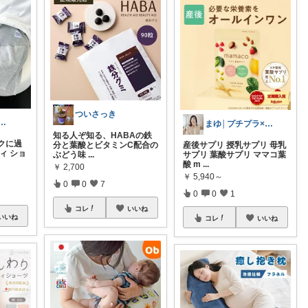
ついさっき
𝐮︴2児の年子姉妹ママ
まゆ│プチプラ×ご褒美スイーツ
知る人ぞ知る、HABAの鉄
クに過
分と葉酸とビタミンC配合の
産後サプリ 授乳サプリ 母乳
ィ ショ
ぶどう味
...
サプリ 葉酸サプリ ママコ葉
酸 m
...
￥
2,700
￥
5,940～
0
0
7
0
0
1
コレ
いいね
いいね
コレ
いいね