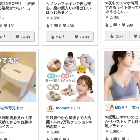
✨夜中のスマホ時間
5限定20％OFF！ 「妊娠
＼ノンカフェインで夜も安
すぎるライト使って
る姿勢がつらい…」
心、桑の葉入りの香ばしい
🌙 やさしい
...
ほうじ茶🍵／
...
￥
2,480
00～
￥
4,590
1
7
299
0
181
1
0
486
コレ
レ
いいね
コレ
いいね
MI
ゆら🌺育児中のQOL上げる推し品
momeme｜ベビー&キッズ専門店
✨授乳しやすいのに
ス利用者必見👀！浮
🤍妊娠中から産後まで大活
かりバストケアも叶う
収納できる✨ 妊娠中
躍！4way万能クッション✨
乳ブラ✨ ✔
...
呂イス
...
抱き枕・
...
￥
1,980～
80～
￥
5,980
0
0
3
0
4
0
0
6