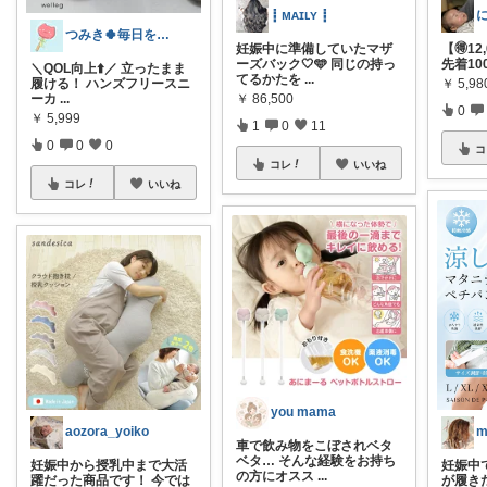
┋ ᴍᴀɪʟʏ ┋
つみき🍀毎日をご機嫌にする♡
妊娠中に準備していたマザ
【🉐12
ーズバック🤍🩵 同じの持っ
先着10
＼QOL向上⬆️／ 立ったまま
てるかたを
...
￥
5,98
履ける！ ハンズフリースニ
￥
86,500
ーカ
...
0
￥
5,999
1
0
11
0
0
0
コ
コレ
いいね
コレ
いいね
you mama
aozora_yoiko
車で飲み物をこぼされベタ
ベタ… そんな経験をお持ち
妊娠中から授乳中まで大活
妊娠中
の方にオスス
...
躍だった商品です！ 今では
が履き