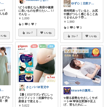
HANANA ◡̈ お節介おかんの厳選品
ベビー便利グッズ 👶2児（1歳・0歳）
ゆず🍊｜北欧ナチュラルインテリア
\どうせ飲むなら美容や健康
ンパ
に良いものを摂りたい…！/
長時間座っていると、お尻
んも必
そんな
...
や腰がつらく感じることあ
りませんか？🥹
...
￥
1,000
￥
1,980
0
0
7
0
0
3
コレ
いいね
いいね
コレ
いいね
さとパパ＠育児中
coco🍒1歳👶🏻5歳🐈
kirara✡介護用品🌈
【履くだけでズレずにしっ
％ダブル
かりフィット！妊娠中から
✨寝る姿勢をやさしくサポ
院・授
産後まで使える
...
ート💤 🩵体位変換や足上
げ、背もたれに
...
￥
5,622