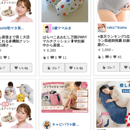
raku♡kuma
kashi/初マタ美容師🫧
2歳ママみき
⭐️楽天ランキング1位
ら産後まで長く大活
はらぺこあおむし万能3WAY
ラン助産師推薦 妊
くれる多機能クッシ
マルチクッション🐛🩷妊娠
腹の
...
妊婦さ
...
中から産後
...
￥
1,899～
0
￥
6,380
1
0
45
0
1
0
0
11
コレ
レ
いいね
コレ
いいね
キャピバラ✨家電開発者のオススメROOM