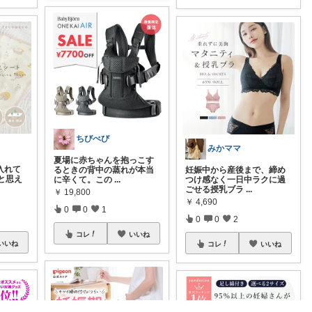
ちびべび
みかママ
夏場に赤ちゃんを抱っこす
に入れて
るときの背中の蒸れが本当
妊娠中から産後まで、締め
と思え
に辛くて。この
...
つけ感なく一日中ラクに過
ごせる授乳ブラ
...
￥
19,800
￥
4,690
0
0
1
0
0
2
コレ
いいね
いいね
コレ
いいね