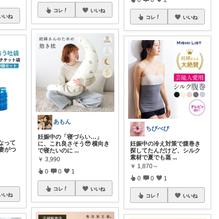
コレ
いいね
いいね
コレ
いいね
あもん
ちびべび
妊娠中の「寝づらい…」
なって
に、これ良さそう🥹 横向き
妊娠中の冷え対策で腹巻き
妻がつ
で寝たいのに
...
探してたんだけど、シルク
素材で夏でも蒸
...
￥
3,990
￥
1,870～
0
0
1
0
0
1
コレ
いいね
いいね
コレ
いいね