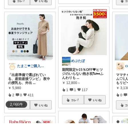
コレ
いいね
コ
めぷたぼ
たまこ❤ご購入感謝！
期間限定✨15％OFF💗ヒツ
ジのいらない抱き枕🐑🛏️ふ
「出産準備で選ばれてい
ママチ
んわりも
...
る、産前産後ワンピ」 夜中
ム♡1
￥
12,800～
の授乳も、外出
...
もリピ
￥
5,980
￥
3,13
1
1
117
2
0
411
0
コレ
いいね
2,666
件
コレ
いいね
コ