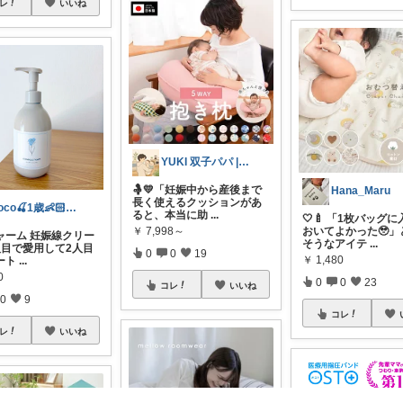
レ
いいね
YUKI 双子パパ | 育児×便利グッズ
🤱💛「妊娠中から産後まで
Hana_Maru
長く使えるクッションがあ
coco🍒1歳👶🏻5歳🐈
ると、本当に助
...
🤍🍼 「1枚バッグ
おいてよかった🥹」
￥
7,998～
ャーム 妊娠線クリー
そうなアイテ
...
人目で愛用して2人目
0
0
19
￥
1,480
ート
...
0
0
0
23
コレ
いいね
0
9
コレ
レ
いいね