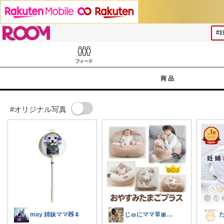
ROOM
Feed
商品
#オリジナル写真
may 姉妹ママ🧸🌷
じゅにママ🐰🎀2yboyワーママ