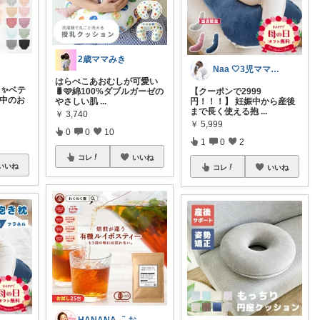
2歳ママみき
Naa 🤍3児ママの愛用品
はらぺこあおむしが可愛い
 ✨ベテ
🐛🩷綿100%ダブルガーゼの
【クーポンで2999
娠中のお
やさしい肌
...
円！！！】 妊娠中から産後
まで長く使える抱
...
￥
3,740
￥
5,999
0
0
10
1
0
2
コレ
いいね
いいね
コレ
いいね