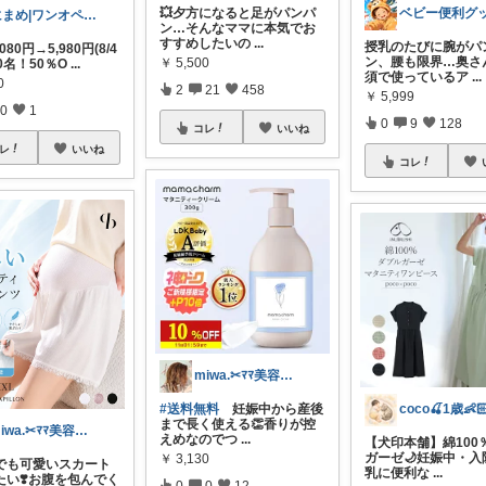
💥夕方になると足がパンパ
にまめ|ワンオペママにおすすめROOM
ン…そんなママに本気でお
すすめしたいの
...
授乳のたびに腕がパ
,080円→5,980円(8/4
ン、腰も限界…奥さ
￥
5,500
0名！50％O
...
須で使っているア
...
0
2
21
458
￥
5,999
0
1
0
9
128
コレ
いいね
レ
いいね
コレ
miwa.✂︎ﾏﾏ美容師💎
#送料無料
妊娠中から産後
まで長く使える👏香りが控
miwa.✂︎ﾏﾏ美容師💎
えめなのでつ
...
【犬印本舗】綿100
ガーゼ🌙妊娠中・入
￥
3,130
でも可愛いスカート
乳に便利な
...
たい❣️お腹を包んでく
0
0
12