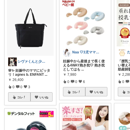
Naa 🤍3児ママの愛用品
妊娠中から産後まで長く使
「授乳
シヴァくんと少佐のROOM
える4WAY抱き枕🤍 抱き枕
い替え
としてはも
...
助産師
🌸✨ 妊娠中のママにピッタ
￥
7,980
￥
2,2
リ！agnes b. ENFANT
...
￥
26,400
0
0
6
0
0
0
3
コレ
いいね
コ
コレ
いいね