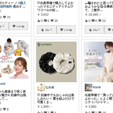
ボスティー ／
#購入
🤍出産準備で購入してよか
🍳騙されたと思って
#送料無料
煮出す
...
ったマタニティアイテム🤍
みようかな🤔 仕事
ワコールの妊
...
て、ご飯作
...
0
￥
3,642
￥
18,480～
0
70
0
0
35
0
0
23
レ
いいね
コレ
いいね
コレ
tank
なみ🎀
ktank
前から産後まで長く使
が魅力✨ 妊娠中は抱
🤍 妊娠中でもおしゃれは楽
出産準備で「買って
して
...
しみたい！ 髪を結ぶだけで
よかった」とよく聞
可愛くま
...
ニティパジャマ
...
0
￥
1,999～
￥
3,980
0
8
0
2
4
0
1
18