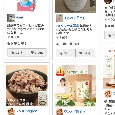
🥤「
る…」
り美味
ktank
まさみ｜子ども服・水着・季節グッズ🫶
￥
4,90
妊娠中でもコーヒーが飲み
#オリジナル写真
毎日使う
0
たい☕️ でもカフェインは気
ものだからこそこだわりた
になる…
...
い🥺🤍 マ
...
コ
￥
8,000
￥
7,995～
0
1
3
0
0
269
コレ
いいね
コレ
いいね
🩵⌇毎
⌇国産・
く
...
ワンオペ限界ママのラク育児｜ジャム🎀
ワンオペ限界ママのラク育児｜ジャム🎀
￥
1,75