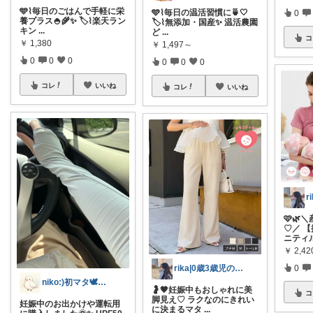
🩵⌇毎日のごはんで手軽に栄
🩵⌇毎日の温活習慣に🍵🤍
0
養プラス🍚🌾✨ 🏷️⌇楽天ラン
🏷️⌇無添加・国産✨ 温活農園
キン
...
ど
...
コ
￥
1,380
￥
1,497～
0
0
0
0
0
0
コレ
いいね
コレ
いいね
🩷🌿
♡／ 
ニティ
￥
2,42
rika|0歳3歳児のママ
0
niko:)初マタ🕊️妊婦生活🤰
🤰🤎妊娠中もおしゃれに美
コ
脚見え♡ ラクなのにきれい
妊娠中のお出かけや運転用
に決まるマタ
...