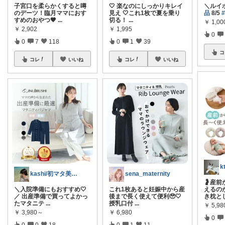
子宮口を柔らかくすると噂
🤍 楽なのにしっかりキレイ
＼ルイ
のデーツ！臨月ママにおす
見え 🤍これ1枚で夏を乗り
品
8/5
すめのおやつ🤎
...
切る！
...
￥
1,00
￥
2,902
￥
1,995
0
0
7
118
0
1
39
コ
コレ
いいね
コレ
いいね
k
kashi/初マタ美容師🫧
sena_maternity
🤰産
＼入院準備にもおすすめ🤍
これ1枚あると妊娠中から産
えるの
／ 出産準備で買ってよかっ
後まで長く使えて便利🥹🤍
き枕と
たマタニテ
...
授乳口付
...
￥
5,98
￥
3,980～
￥
6,980
0
0
0
18
0
1
11