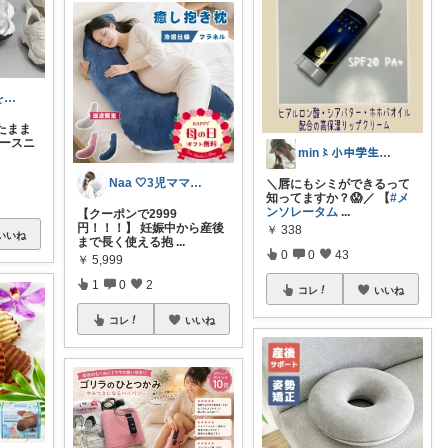
つみき🍀毎日をご機嫌にする♡
ったまま
リースニ
min〻小中学生👬ママꕤ igも見てね
Naa 🤍3児ママの愛用品
＼唇にもシミができるって
知ってますか？😱／ 【
#メ
ンソレータム
...
【クーポンで2999
円！！！】 妊娠中から産後
￥
338
いいね
まで長く使える抱
...
0
0
43
￥
5,999
1
0
2
コレ
いいね
コレ
いいね