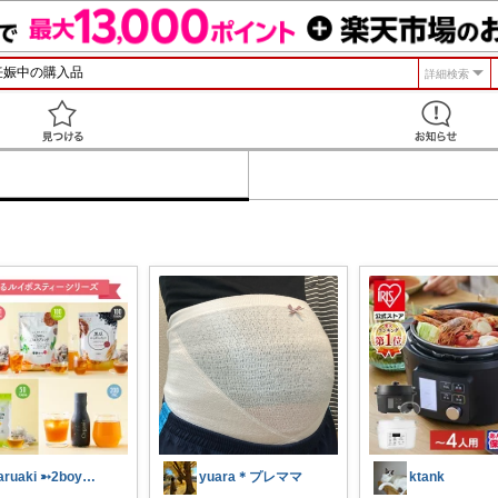
詳細検索
見つける
haruaki ➳2boys𖠿mom
yuara＊プレママ
ktank