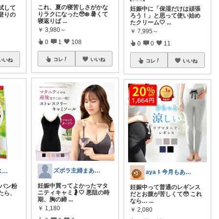
これ、夏の寝苦しさがかな
試して
妊娠中に「保湿だけは頑張
りラクになった🥹❄️ 暑くて
登りの
ろう！」と思って使い始め
寝返りば
...
たクリーム🤍
...
￥
3,980～
￥
7,995～
0
1
108
0
0
11
コレ
いいね
いいね
コレ
いいね
ズボラ主婦まあちゃん
nika｜お家エステと美容収集
aya〻今月もありがとうございます𖧷
妊娠中買ってよかったマタ
 パン粉
妊娠中って普通のレギンス
ニティキャミ🤰🤍 悪阻の時
たら、
だとお腹が苦しくて🥹 これ
期、胸の締
...
なら…
...
￥
1,180
￥
2,080