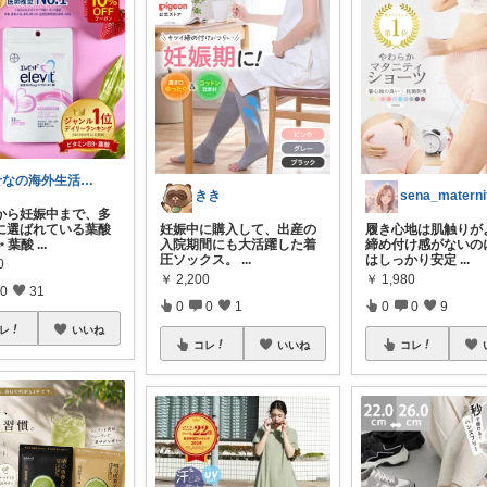
せなの海外生活ノート
きき
sena_materni
から妊娠中まで、多
に選ばれている葉酸
妊娠中に購入して、出産の
履き心地は肌触りが
 葉酸
...
入院期間にも大活躍した着
締め付け感がないの
圧ソックス。
...
はしっかり安定
...
0
￥
2,200
￥
1,980
0
31
0
0
1
0
0
9
レ
いいね
コレ
いいね
コレ