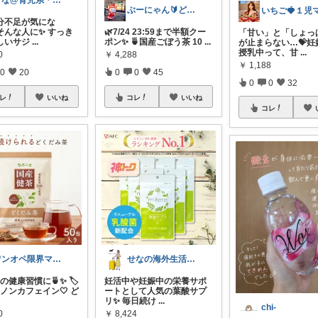
まな@育児系・産後ダイエットと美容
ぶーにゃん🔰どうしたら売れるかな😭
鉄分不足が気にな
そんな人に✨ すっき
🌿7/24 23:59まで半額クー
「甘い」と「しょっ
しいサジ
...
ポン✨ 🍵国産ごぼう茶 10
...
が止まらない…💝妊
授乳中って、甘
...
0
￥
4,288
￥
1,188
0
20
0
0
45
0
0
32
レ
いいね
コレ
いいね
コレ
ワンオペ限界ママのラク育児｜ジャム🎀
せなの海外生活ノート
日の健康習慣に🍵✨ 🏷️
妊活中や妊娠中の栄養サポ
ノンカフェイン🤍 ど
ートとして人気の葉酸サプ
リ✨ 毎日続け
...
chi-
0
￥
8,424