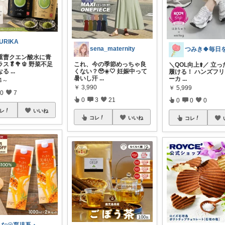
URIKA
sena_maternity
重曹クエン酸水に青
ス🥬🥦🫑 野菜不足
これ、今の季節めっちゃ良
＼QOL向上⬆️／ 立
なる
...
くない？🥹☀️🤍 妊娠中って
履ける！ ハンズフ
暑いし汗
...
ーカ
...
14～
￥
3,990
￥
5,999
0
7
0
3
21
0
0
0
レ
いいね
コレ
いいね
コレ