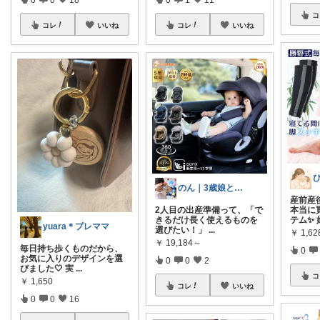
コ
コレ
いいね
コレ
いいね
のん｜3歳娘とベビー準備中
産前産
2人目の出産準備って、「で
本当に
きるだけ長く使えるものを
テム✨ 
yuara＊プレママ
選びたい！」
...
￥
1,62
￥
19,184～
毎日持ち歩くものだから、
0
お気に入りのデザインを選
0
0
2
びました🤍 実
...
コ
￥
1,650
コレ
いいね
0
0
16