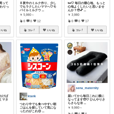
買って
🍼夜中のミルク作り、少し
🛏️🤍 毎日の寝心地、もっと
終わりっ
でもラクしたいママへ🤍モ
心地よくしたいと思いませ
バイルミルクウ
...
んか？🥹💕
...
￥
5,980～
￥
3,980
0
0
12
0
0
17
いいね
コレ
いいね
コレ
いいね
sena_maternity
届いてから毎日これに横に
おけば
ktank
なってます🥹🤍 ひんやりさ
くマタ
らさらな冷
...
つわり中でも食べやすい朝
￥
9,980～
ごはんを探していて気にな
ったのがこれ😊
...
0
0
5