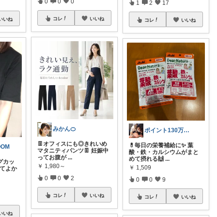
0
0
0
1
2
17
コレ
いいね
いいね
コレ
いいね
みかん🍊
ポイント130万ママ𖤐節約お得ROOM
👖オフィスにも◎きれいめ
💊毎日の栄養補給に✨ 葉
OOM
マタニティパンツ👖 妊娠中
酸・鉄・カルシウムがまと
ってお腹が
...
めて摂れる🙌
...
ングカッ
￥
1,980～
￥
1,509
ってよか
0
0
2
0
0
9
コレ
いいね
コレ
いいね
いいね