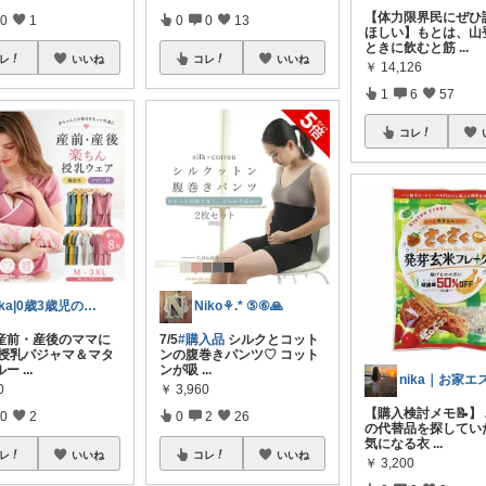
【体力限界民にぜひ
0
1
0
0
13
ほしい】もとは、山
ときに飲むと筋
...
レ
いいね
コレ
いいね
￥
14,126
1
6
57
コレ
rika|0歳3歳児のママ
Niko⚘.* ⑤⑥🙏
＼産前・産後のママに
7/5
#購入品
シルクとコット
【授乳パジャマ＆マタ
ンの腹巻きパンツ♡ コット
ルー
...
ンが吸
...
0
￥
3,960
【購入検討メモ📝】
0
2
0
2
26
の代替品を探してい
気になる衣
...
レ
いいね
コレ
いいね
￥
3,200