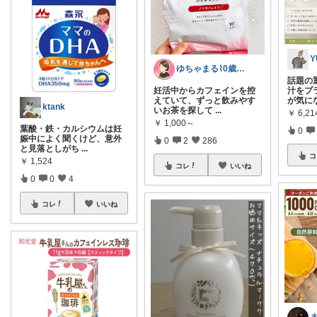
Y
ゆちゃまる⌇ 0歳ベビーとママ楽グッズ
話題の
妊活中からカフェインを控
汁をプラ
えていて、ずっと飲みやす
が気に
ktank
いお茶を探して
...
￥
6,2
￥
1,000～
葉酸・鉄・カルシウムは妊
0
娠中によく聞くけど、意外
0
2
286
と見落としがち
...
コ
￥
1,524
コレ
いいね
0
0
4
コレ
いいね