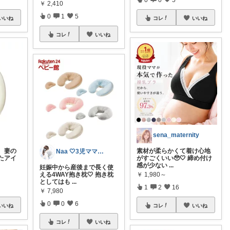
￥
2,410
0
1
5
コレ
いいね
いいね
コレ
いいね
sena_maternity
素材が柔らかくて着け心地
、妻の
Naa 🤍3児ママの愛用品
がすごくいい🥹🤍 締め付け
たアイ
感が少ない
...
妊娠中から産後まで長く使
￥
1,980～
える4WAY抱き枕🤍 抱き枕
としてはも
...
1
2
16
￥
7,980
0
0
6
コレ
いいね
いいね
コレ
いいね