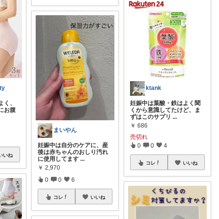
ktank
ty
妊娠中は葉酸・鉄はよく聞
よく、
くから意識してたけど、ま
にお腹
ずはこのサプリ
...
￥
686
まいやん
売切れ
妊娠中は自分のケアに、産
0
0
4
後は赤ちゃんのおしり汚れ
いいね
に使用してます
...
コレ
いいね
￥
2,970
0
0
6
コレ
いいね