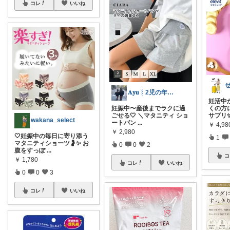
コレ
いいね
𝐀𝐲𝐮︴2児の年子姉妹ママ
妊活中
妊娠中〜産後までラクに過
くの方
ごせる🤍 ＼マタニティ ショ
サプリ✨
wakana_select
ートパン
...
￥
4,98
￥
2,980
🤍妊娠中の毎日に寄り添う
1
マタニティショーツ🤰✨ お
0
0
2
腹をすっぽ
...
コ
￥
1,780
コレ
いいね
0
0
3
コレ
いいね