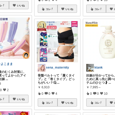
レ
いいね
コレ
いいね
コレ
ひよこまま
sena_maternity
ktank
後のむくみ対策に、
買ってよかったアイ
骨盤ベルトって「履くタイ
妊娠が分かってから
妊娠
...
プ」と「巻くタイプ」どっ
ために真っ先に調べ
ちがいい？🤔
...
テムのひとつ🤰
...
8
￥
6,910
￥
7,995～
0
2
0
0
4
0
0
10
レ
いいね
コレ
いいね
コレ