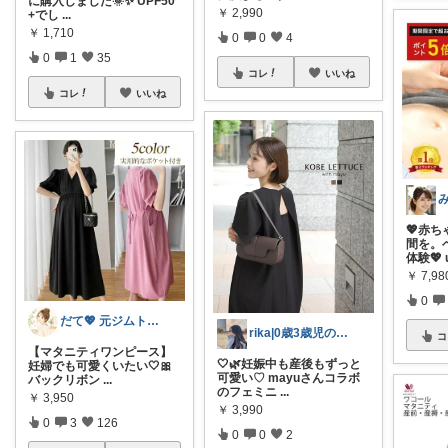
に購入しました🌞✨ UPF50
￥
2,990
+でし
...
￥
1,710
0
0
4
0
1
35
コレ
いいね
コレ
いいね
み
💖赤
間を。
体験💖 
￥
7,98
0
だて💖 元ジムトレーナーママ子育て美容
rika|0歳3歳児のママ
コ
【マタニティワンピース】
🤍🌿妊娠中も産後もずっと
妊婦でも可愛くいたい🤍🎀
可愛い♡ mayuさんコラボ
バックリボン
...
のフェミニ
...
￥
3,950
￥
3,990
0
3
126
0
0
2