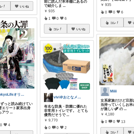
前に読んだ本本棚にあるの
￥
935
で紹介しま
...
レ
いいね
￥
935
0
0
6
1
0
6
コレ
コレ
いいね
Miiii
TokyoLifeオリジナル写真110枚
vivi＠おとなメンズ館
女系家族だけど旦那
らずっと読み続けてい
当持っていくしお米
有名な防臭・防菌に優れた
曹エリート家系出身
が激しい🌾 の
...
非常用トイレです。 とても
もアウ
...
￥
4,180
優秀だそうで
...
￥
9,770
0
0
13
0
4
0
0
2
コレ