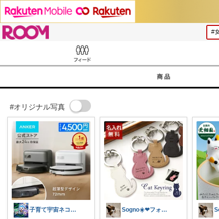
ROOM
Feed
商品
#オリジナル写真
子育て宇宙ネコ🐈育児日用品ROOM🏠
Sogno☀️❤フォロバ💯%