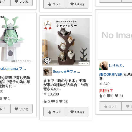
レ
いいね
コレ
いいね
しりもと。
chabomama フォロー感謝🙏
Sogno☀️❤フォロバ💯%
#BOOKRIVER
女系
族な環境で育ち兜飾
巻
まるで「猫のなる木」🌳我
無知で息子の為に早
￥
340
が家の3姉妹が大集合！🐾 ​猫
兜飾りに
...
壱さんの
...
掲載終了
00
￥
10,280
0
0
31
0
1
0
6
53
コレ
レ
いいね
コレ
いいね