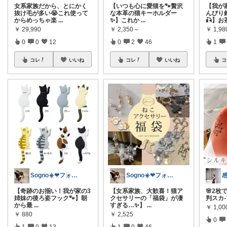
女系家族だから、とにかく
​【いつも心に愛猫を🐾贅沢
【我が
抜け毛が多い😭これ使って
な本革の猫キーホルダー
んびり
からめっちゃ楽
...
✨】 ​これか
...
🎣】 ​
￥
29,990
￥
2,350～
￥
1,98
0
0
12
0
2
46
1
コレ
いいね
コレ
いいね
コ
Sogno☀️❤フォロバ💯%
Sogno☀️❤フォロバ💯%
​【奇跡のお揃い！我が家の3
​【女系家族、大歓喜！猫ア
🌸2枚で
姉妹の後ろ姿フック🐾】 ​朝
クセサリーの「福袋」が凄
判スカ-フ
から最
...
すぎる…✨】
...
￥
1,00
￥
880
￥
2,525
0
1
0
13
1
0
46