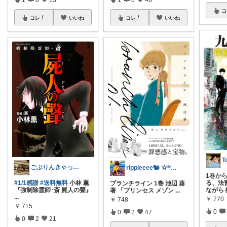
コ
コレ
いいね
コレ
いいね
ごぶりんきゃっと@感謝(*≧▽≦*)ゞ
rippleeee🐿 ☆ªʳⁱ૭ªᵗ°
1巻か
#1/1感謝
#送料無料
小林 薫
る、法
ブランチライン 1巻 池辺 葵
『強制除霊師･斎 屍人の聲』
ながら
著 「プリンセス メゾン
...
...
￥
770
￥
748
￥
715
0
0
2
47
0
2
21