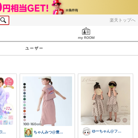
楽天トップへ
お知らせ
ユーザー
ゆーちゃん@フォロワーさまから購入💕
🌸ゆり🌸キッズ/ベビー/スイーツ/猫
ちゃんみつ@豊かな日常