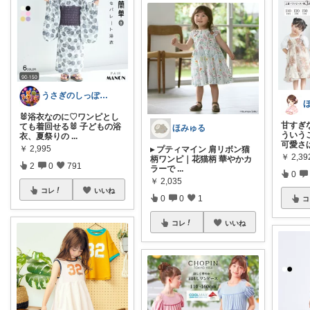
うさぎのしっぽ43🐰2児の母👧朝コレ
🐰浴衣なのに♡ワンピとし
甘すぎ
ても着回せる🐰 子どもの浴
ほみゅる
ういう
衣、夏祭りの
...
可愛さ
￥
2,995
▸ プティマイン 肩リボン猫
￥
2,3
柄ワンピ｜花猫柄 華やかカ
2
0
791
ラーで
...
0
￥
2,035
コレ
いいね
0
0
1
コ
コレ
いいね