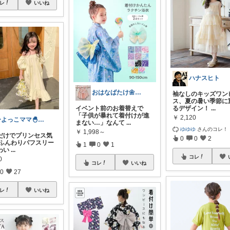
レ
いいね
ハナスヒト
おはなばたけ🌼低浮上で再開🙇‍♀️
袖なしのキッズワン
ス、夏の暑い季節に
イベント前のお着替えで
るデザイン！
...
「子供が暴れて着付けが進
￥
2,120
ひよっこママ🐣𓂃ゆるっと育児と暮らし
まない…」なんて
...
ゆゆゆ
さんのコレ！
￥
1,998～
だけでプリンセス気
0
0
2
 ふんわりパフスリー
1
0
1
わい
...
コレ
0
コレ
いいね
0
27
レ
いいね