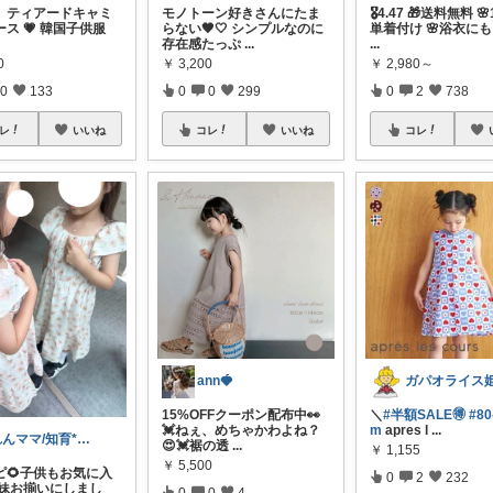
 ティアードキャミ
モノトーン好きさんにたま
🎖️4.47 🎁送料無料 
ース 💗 韓国子供服
らない🖤🤍 シンプルなのに
単着付け 🌸浴衣に
存在感たっぷ
...
...
0
￥
3,200
￥
2,980～
0
133
0
0
299
0
2
738
レ
いいね
コレ
いいね
コレ
ann🍓
15%OFFクーポン配布中👀
＼
#半額SALE🉐
#80
💓ねぇ、めちゃかわよね？
m
apres l
...
れんママ/知育*絵本*腸活*ファッション
😍💓裾の透
...
￥
1,155
￥
5,500
ピ🌻子供もお気に入
0
2
232
姉妹お揃いにしまし
0
0
4