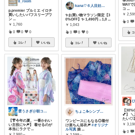
🉐50
8_room
WAY
kana♡６人目妊娠中〜こどもとくらす〜
コ
...
p.premier プルミエ イロチ
￥
2,5
買いしたいパフスリーブワ
✨お買い物マラソン限定【3
ン
...
0%OFF】✨ 1,490円→1,0
...
0
￥
1,760
￥
1,043
0
0
0
0
0
0
コ
コレ
いいね
コレ
いいね
【30%
雲うさぎ@朝コレ❤良質便利時短グッズ🐰
ちょこ☕️シンプルで快適な暮らし🌱
💕】
たい♡
【👘今年の夏、一番かわい
ワンピースにもなる◎着付
￥
3,19
い主役に✨🎆】 着せるのが
け楽ちん浴衣🎆
#オリジナ
本当にラクで
...
ル写真
娘
...
0
￥
2,980～
￥
2,599～