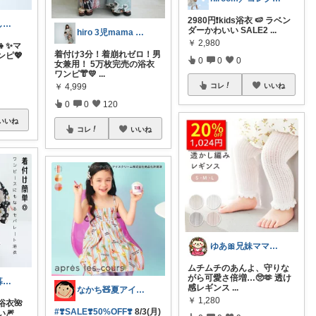
2980円❗️kids浴衣 🍉 ラベン
クオル｜暮らしの「質」爆上げ🈁
ダーかわいい SALE2
...
hiro 3児mama 𓅸 𓂃♡
￥
2,980
✨マ
着付け3分！着崩れゼロ！男
ピ💖
0
0
0
女兼用！ 5万枚完売の浴衣
ワンピ👘💛
...
コレ
いいね
￥
4,999
0
0
120
いいね
コレ
いいね
ゆあ🎀兄妹ママの育児と暮らし
ムチムチのあんよ、守りな
がら可愛さ倍増…🥺🫶 透け
うりちゃん💕暮らし🏡キッズ👶ママ
感レギンス
...
なかち🧸夏アイテム＆便利グッズ✨
￥
1,280
衣🌺
#❣️SALE❣️50%OFF❣️
8/3(月)
🎆