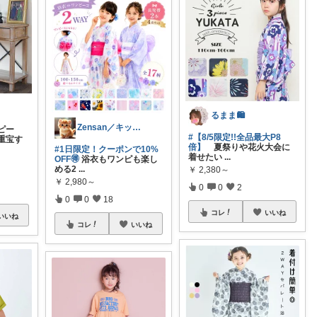
るまま🛍️
Zensan／キッズ☆ベビーROOM
ピー
#【8/5限定!!全品最大P8
重宝す
倍】
夏祭りや花火大会に
#1日限定！クーポンで10%
着せたい
...
OFF🉐
浴衣もワンピも楽し
める2
...
￥
2,380～
￥
2,980～
0
0
2
0
0
18
コレ
いいね
いいね
コレ
いいね