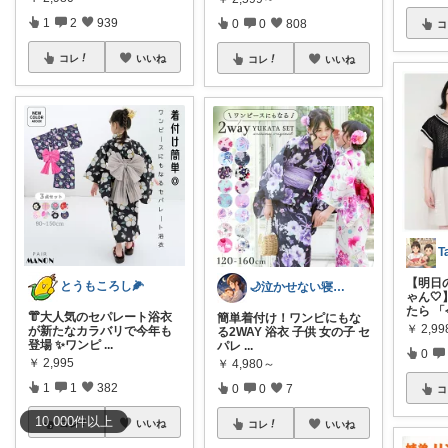
1
2
939
0
0
808
コ
コレ
いいね
コレ
いいね
T
【明日
とうもころし🌽
🌙泣かせない寝かしつけROOM｜まいか
ゃん
たら 「
👘大人気のセパレート浴衣
簡単着付け！ワンピにもな
￥
2,99
が新たなカラバリで今年も
る2WAY 浴衣 子供 女の子 セ
登場 ✨ワンピ
...
パレ
...
0
￥
2,995
￥
4,980～
1
1
382
0
0
7
コ
10,000
件
以上
コレ
いいね
コレ
いいね