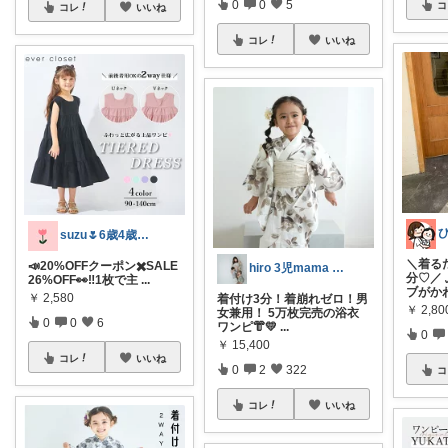
0
0
5
コ
コレ
いいね
コレ
いいね
suzu🌷6歳4歳子育てママの暮らし
＼着る
📣20%OFFクーポン✖️SALE
hiro 3児mama 𓅸 𓂃♡
分♡／
26%OFF👀‼️1枚で主
...
ブがか
￥
2,580
着付け3分！着崩れゼロ！男
￥
2,80
女兼用！ 5万枚完売の浴衣
0
0
6
ワンピ👘💛
...
0
￥
15,400
コレ
いいね
0
2
322
コ
コレ
いいね