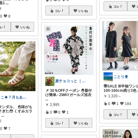
長1
...
コレ
9
コレ
いいね
0
8
レ
いいね
ことり🐥
麦チョコっと ｜ キッズ＆ベビー 夏
🉐SALE ꕤ半袖ワ
📌 30％OFFクーポン 🐣着付
100-160cm残り3色
け簡単♪ 2WAYガールズ浴衣
￥
1,320～
ここ🍀７月もありがとう🍀
...
0
1
184
￥
2,995
のサンダル、 色味がも
すぎた🥹 くすみカラ
0
0
1
コレ
ャ
...
0
コレ
いいね
0
7