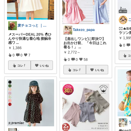
麦チョコっと ｜ キッズ＆ベビー 夏
🏃‍♀️
Takezo_papa
ラソン
📌スーパーDEAL 20% 🐣ひ
￥
1,99
んやり快適な着心地 接触冷
【肩出しワンピに即決🤍】
感ワ
...
お出かけ前、 「今日はこれ
0
着る！」
...
￥
1,386
￥
2,772～
0
0
7
コ
0
0
58
コレ
いいね
コレ
いいね