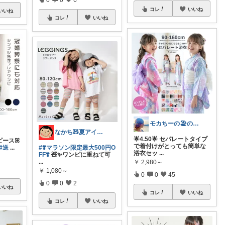
コレ
いいね
いいね
コレ
いいね
モカちーの🏖️のんびりライフ🐈✨
なかち🧸夏アイテム＆便利グッズ✨
🌟4.50🌟 セパレートタイプ
ンピースꕤ
で着付けがとっても簡単な
#送
...
#❣️マラソン限定最大500円O
浴衣セッ
...
FF❣️
🧸✨ワンピに重ねて可
...
￥
2,980～
￥
1,080～
0
0
45
0
0
2
いいね
コレ
いいね
コレ
いいね