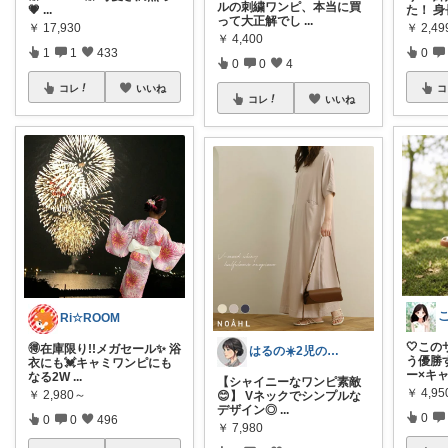
ルの刺繍ワンピ、本当に買
💗
...
た！ 身
って大正解でし
...
￥
17,930
￥
2,49
￥
4,400
1
1
433
0
0
0
4
コレ
いいね
コ
コレ
いいね
Ri☆ROOM
🤍こ
🉐在庫限り!!メガセール✨ 浴
はるの☀️2児のママ𓂃◌𓈒𓐍
う優勝
衣にも💓キャミワンピにも
ー×キ
なる2W
...
【シャイニーなワンピ素敵
￥
4,95
￥
2,980～
😊】 Vネックでシンプルな
デザイン◎
...
0
0
0
496
￥
7,980