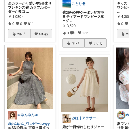
全カラーが可愛い💖5分丈リ
キッズ
ことり🐥
ブレギンス🤩 カラフルボー
ワンピ
ダーが夏コ
...
...
🉐20%OFFクーポン配布中
￥
1,080～
￥
4,30
ꕤ ティアードワンピースꕤ
✴︎ダ
...
0
0
811
0
￥
3,520
0
0
236
コレ
いいね
コ
コレ
いいね
🎀ゆんゆん🎀
みほ｜アラサー主婦｜共働き｜2児育児中
#ゆんゆん_ワンピースwyy
夏ワン
娘が一目惚れしたリジェー
🎀SNIDEL🎀 可愛さ満点っ
り💛 