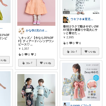
ウキフネ★育児・子育てが楽になるアイテム
着付けラクで動きやすい2W
かな🌻2児のオカン
AY浴衣✨夏祭りや花火にサ
かな🌻2児のオカン
ッと着せた
...
1%OF
￥
2,995
＼キッズ／【今なら35%OF
ワンピ
F】ティアードハンソデワン
0
0
6
ピース♡
...
￥
1,357
コレ
いいね
0
0
2
いいね
コレ
いいね
n.room／コレクションから見てね♡