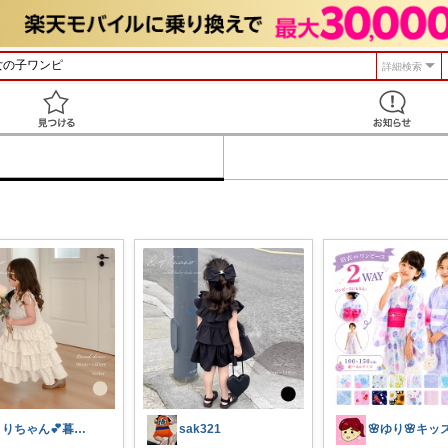
詳細検索
見つける
うりちゃん💕暮らし🏡キッズ👶ママ
sak321