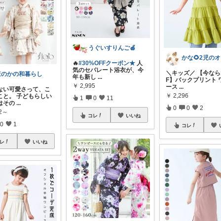
うぐいすりんご🍎
🔥
#30%OFFクーポン★
人
気のセパレート浴衣が、今
＼キッズ／ 【今なら1
ほのかの和暮らし
年も新し
...
F】バックプリント 
￥
2,995
ース
...
ない可愛さって、こ
￥
2,296
こと。 子どもらしい
1
0
11
はその
...
0
0
2
92～
コレ
いいね
0
1
コレ
レ
いいね