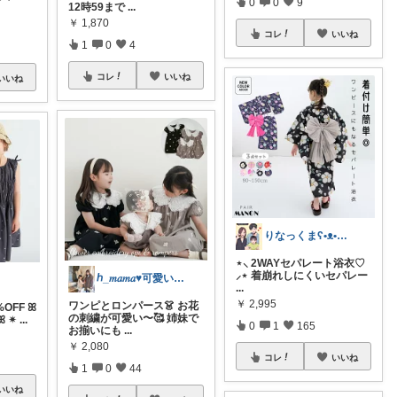
0
0
9
12時59まで
...
￥
1,870
コレ
いいね
1
0
4
コレ
いいね
いいね
りなっくまʕ•ᴥ•ʔこどもと暮らし𖠿
⋆⸜ 2WAYセパレート浴衣♡
⸝⋆ 着崩れしにくいセパレー
ℎ_𝑚𝑎𝑚𝑎♥可愛いもの紹介🌼
...
￥
2,995
ワンピとロンパース👗 お花
OFF ꕤ
の刺繍が可愛い〜🥰 姉妹で
✴︎
...
0
1
165
お揃いにも
...
￥
2,080
コレ
いいね
1
0
44
いいね