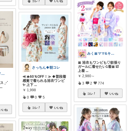
コレ
いいね
みく🎀ママ&キッズグッズ🎁
🎀 浴衣もワンピも♡欲張り
ガールに着せたい1着🎀 ☑️
さっちん🍀朝コレ
上着
...
YUMI ＊ コスメと暮らし🌱
￥
2,980～
≪🔥60％OFF！≫ 🍀普段着
感覚で着られる浴衣ワンピ
ース ⋰
3
2
774
✨ 上下
...
...
￥
1,998
コレ
いいね
0
0
5
コレ
いいね
いいね