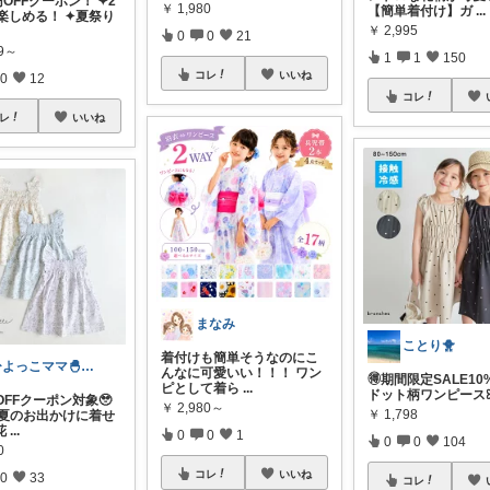
0円OFFクーポン！ ✦2
￥
1,980
【簡単着付け】ガ
...
で楽しめる！ ✦夏祭り
￥
2,995
0
0
21
99～
1
1
150
コレ
いいね
0
12
コレ
レ
いいね
まなみ
ことり🐥
着付けも簡単そうなのにこ
ひよっこママ🐣𓂃ゆるっと育児と暮らし
んなに可愛いい！！！ ワン
🉐期間限定SALE10%
ピとして着ら
...
ドット柄ワンピースꕤ 
OFFクーポン対象🥹
￥
2,980～
￥
1,798
 ＼夏のお出かけに着せ
花
...
0
0
1
0
0
104
0
コレ
いいね
0
33
コレ