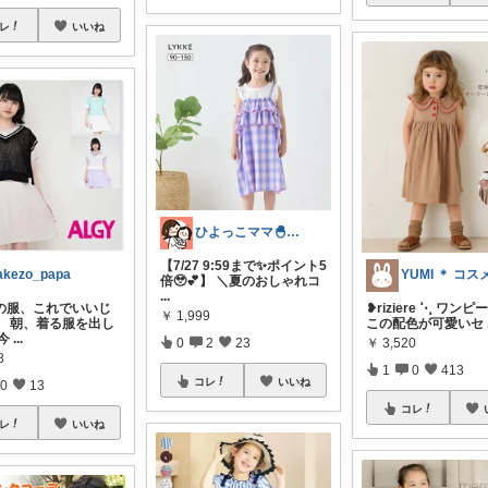
レ
いいね
ひよっこママ🐣𓂃ゆるっと育児と暮らし
【7/27 9:59まで✨ポイント5
akezo_papa
倍🥹💕】 ＼夏のおしゃれコ
...
❥︎riziere ⋱ ワンピ
の服、これでいいじ
￥
1,999
この配色が可愛いセ
】 朝、着る服を出し
今
...
￥
3,520
0
2
23
8
1
0
413
コレ
いいね
0
13
コレ
レ
いいね