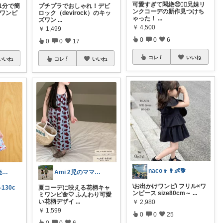
可愛すぎて悶絶🥺❤️‍🔥兄妹リ
🌸1分で簡
プチプラでおしゃれ！デビ
ンクコーデの新作見つけち
もワンピ
ロック（devirock）のキッ
ゃった！
...
ズワン
...
￥
4,500
￥
1,499
0
0
6
0
0
17
コレ
いいね
いいね
コレ
いいね
naco👦👩👶🐕️
ガパオライス姫👸🌶️🌶️🌶️
Ami 2児のママ👦👧子供服
\お出かけワンピ/ フリル×ワ
-130c
夏コーデに映える花柄キャ
ンピース size80cm～
...
ミワンピ🌼🤍 ふんわり可愛
い花柄デザイ
...
￥
2,980
￥
1,599
0
0
25
0
0
6