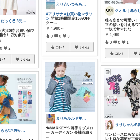
えり☆いつもありがとうございます
#アリサナ
#お買い物マラソ
ン
開始1時間限定15%OFF
後ろ姿まで可愛い！
こだっく🐣 3児のママ
クー
...
マの願いを叶えるワン
￥
4,980～
一枚でサマにな
...
8/4(火)20時 お買い物マ
￥
1,499
開始！ ⏰対象商
...
0
0
3
5
0
0
1
コレ
いいね
0
2
コレ
レ
いいね
まりあルルド💗ご購入感謝です💗
🐎MARKEY'S 薄手リブメロ
うらら🤍⌇🉐かわいい暮らし
ー カーディガン 長袖羽織り
ワンピースにもなる浴
...
レトロな花柄が可愛い