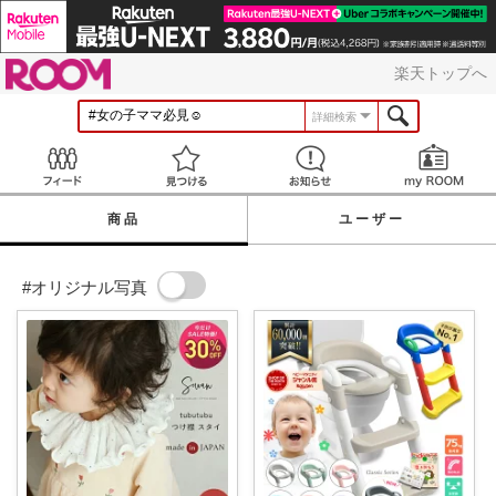
ROOM
楽天トップへ
詳細検索
Feed
見つける
お知らせ
商品
ユーザー
#オリジナル写真