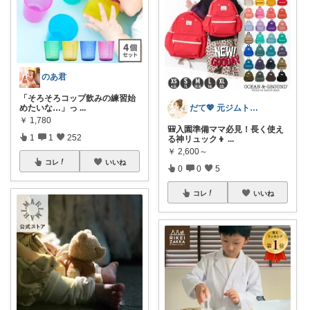
のあ君
「そろそろコップ飲みの練習始
めたいな…」っ
...
だて💖 元ジムトレーナーママ子育て美容
￥
1,780
🎒入園準備ママ必見！長く使え
1
1
252
る神リュック👦
...
￥
2,600～
コレ
いいね
0
0
5
コレ
いいね