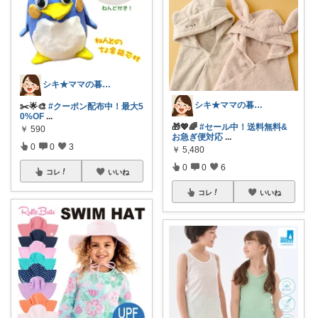
シキ★ママの暮らし、キッズ
シキ★ママの暮らし、キッズ
✂️🌟🎨
#クーポン配布中！最大5
0%OF
...
🎁💖🌈
#セール中！送料無料&
￥
590
お急ぎ便対応
...
0
0
3
￥
5,480
0
0
6
コレ
いいね
コレ
いいね