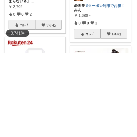
まらない🐧】
...
🎁🌟💖
#クーポン利用でお得！
￥
2,702
みん
...
0
0
2
￥
1,680～
0
0
3
コレ
いいね
3,741
件
コレ
いいね
さゆり| 2児ママお買い物メモ🧸
シキ★ママの暮らし、キッズ
🌸 ムーニーマンで夜も安心！女
の子ママ必見
...
🌟💦
#クーポンGETでおトク！
￥
9,886
🏊‍♀️🎉
...
0
0
1
￥
2,480
0
0
6