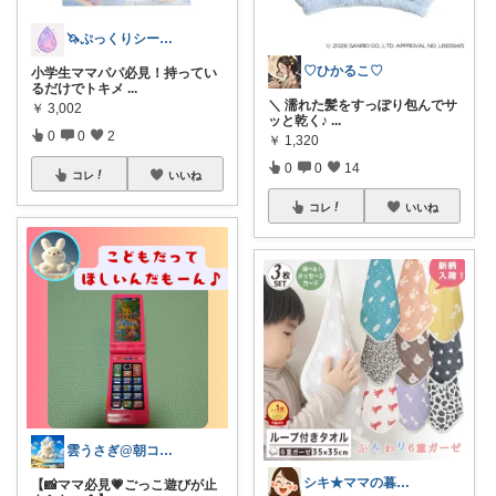
🦄ぷっくりシール屋さん🍬
♡ひかるこ♡
小学生ママパパ必見！持ってい
るだけでトキメ
...
＼ 濡れた髪をすっぽり包んでサ
￥
3,002
ッと乾く♪
...
0
0
2
￥
1,320
0
0
14
コレ
いいね
コレ
いいね
雲うさぎ@朝コレ❤良質便利時短グッズ🐰
シキ★ママの暮らし、キッズ
【📸ママ必見💗ごっこ遊びが止