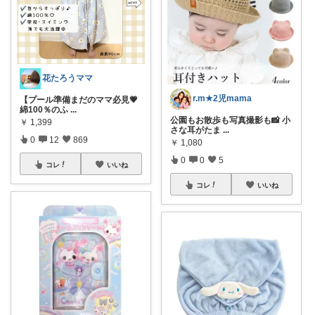
花たろうママ
r.m★2児mama
【プール準備まだのママ必見💗
綿100％のふ
...
公園もお散歩も写真撮影も📸 小
￥
1,399
さな耳がたま
...
0
12
869
￥
1,080
0
0
5
コレ
いいね
コレ
いいね