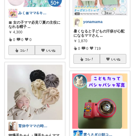
みく🎀ママ&キッズグッズ🎁
yonamama
🎀 女の子ママ必見♡夏の主役に
なれる帽子
...
暑くなると子どもの汗疹が心配
￥
4,300
になるママさん
...
0
0
0
￥
1,870
0
0
719
コレ
いいね
コレ
いいね
育休中ママの時短＆ちょい贅沢ROOM
雲うさぎ@朝コレ❤良質便利時短グッズ🐰
🩷爆毛ちゃん・薄毛ちゃんママ