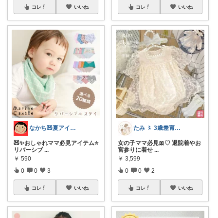
コレ
いいね
コレ
いいね
なかち🧸夏アイテム＆便利グッズ✨
たみ 〻 3歳差育児×2児ママ
🧸✨おしゃれママ必見アイテム⭐️
女の子ママ必見🎀♡ 退院着やお
リバーシブ
...
宮参りに着せ
...
￥
590
￥
3,599
0
0
3
0
0
2
コレ
いいね
コレ
いいね