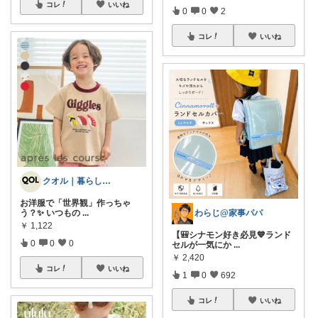
コレ
いいね
0
0
2
コレ
いいね
クオル｜暮らしの「質」爆上げ🈁
お洋服で「世界観」作っちゃ
う？✨ いつもの
...
わらじ@家事パパ
￥
1,122
【🎒シナモン好き必見💙ランド
0
0
0
セルが一気にか
...
￥
2,420
コレ
いいね
1
0
692
コレ
いいね