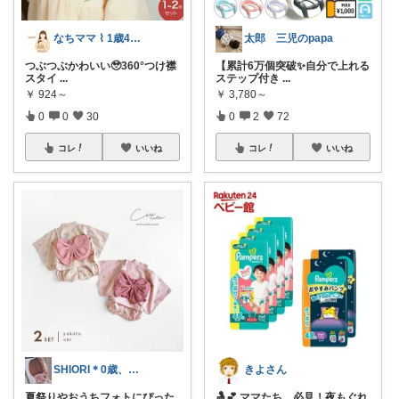
なちママ ⌇ 1歳4歳ママ
太郎 三児のpapa
つぶつぶかわいい🥹360°つけ襟
【累計6万個突破✨自分で上れる
スタイ︎︎
...
ステップ付き
...
￥
924～
￥
3,780～
0
0
30
0
2
72
コレ
いいね
コレ
いいね
SHIORI＊0歳、2歳女の子ママ
きよさん
夏祭りやおうちフォトにぴった
🤱💕 ママたち、必見！夜もぐれ