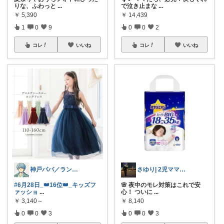
りな、ふわっと
...
で泣き止まな
...
￥
5,390
￥
14,439
1
0
9
0
0
2
コレ
いいね
コレ
いいね
神戸パパ／ランキング＆レビュー毎日掲載
さゆり| 2児ママお買い物メモ🧸
#6月28日_👑16位👑_キッズフ
🌸 夜中のモレ対策はこれで安
ァッショ
...
心！ ついに
...
￥
3,140～
￥
8,140
0
0
3
0
0
3