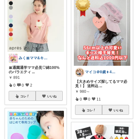
みく🎀ママ&キッズグッズ🎁
🎀通園通学ママ必見♡綿100%
のバラエティ
...
マイコ＠8歳👦4歳👧ママのお助け名品
￥
891
【大きめサイズ探してるママ必
0
0
2
見！】 送料込
...
￥
980～
コレ
いいね
0
0
11
コレ
いいね