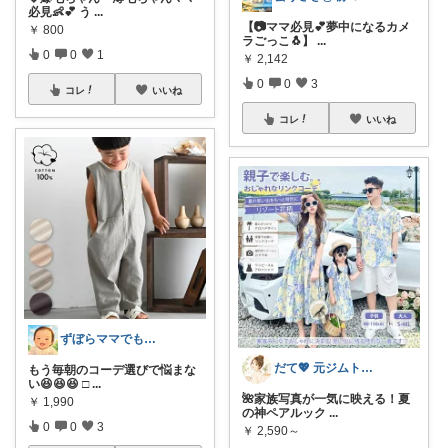
必見👶💕 う
...
【📷ママ必見💕夢中になるカメ
￥
800
ラごっこ🐧】
...
0
0
1
￥
2,142
0
0
3
コレ
いいね
コレ
いいね
ずぼらママでもかわいくご機嫌ROOM
だて💖 元ジムトレーナーママ子育て美容
もう毎朝のコーデ選びで悩まな
い😆😆😆 □
...
🌺家族写真が一気に映える！夏
￥
1,990
の神ペアルック
...
0
0
3
￥
2,590～