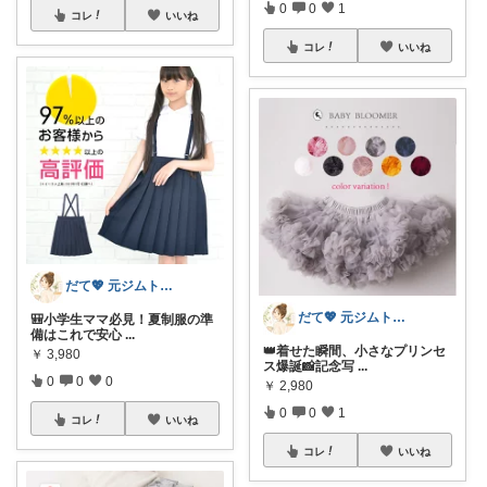
0
0
1
コレ
いいね
コレ
いいね
だて💖 元ジムトレーナーママ子育て美容
だて💖 元ジムトレーナーママ子育て美容
🎒小学生ママ必見！夏制服の準
備はこれで安心
...
👑着せた瞬間、小さなプリンセ
￥
3,980
ス爆誕📸記念写
...
0
0
0
￥
2,980
0
0
1
コレ
いいね
コレ
いいね