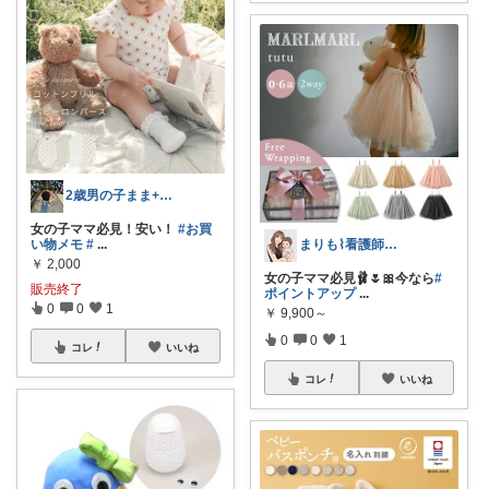
2歳男の子まま+🤰*◇
女の子ママ必見！安い！
#お買
い物メモ
#
...
まりも⌇看護師ママのおすすめ記録 ✎
￥
2,000
女の子ママ必見🩰🌷🎀今なら
#
販売終了
ポイントアップ
...
0
0
1
￥
9,900～
0
0
1
コレ
いいね
コレ
いいね