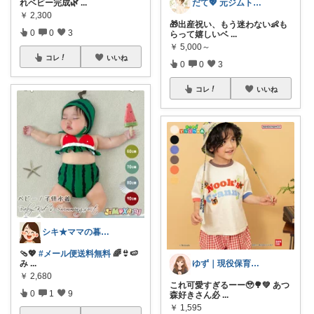
れベビー完成🌿
...
だて💖 元ジムトレーナーママ子育て美容
￥
2,300
🎁出産祝い、もう迷わない👶も
0
0
3
らって嬉しいベ
...
￥
5,000～
コレ
いいね
0
0
3
コレ
いいね
シキ★ママの暮らし、キッズ
🩴💖
#メール便送料無料
🌈👙🍉
み
...
ゆず｜現役保育士おすすめの育児グッズ🧸
￥
2,680
これ可愛すぎるーー🥹🌳💚 あつ
0
1
9
森好きさん必
...
￥
1,595