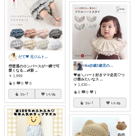
だて💖 元ジムトレーナーママ子育て美容
rika|0歳3歳児のママ
🥹普通のロンパースが一瞬で可
愛くなる…👶新
...
💗🎀＼ハート好きママ必見♡つ
￥
1,999
け襟みたいなス
...
0
0
0
￥
1,430～
0
0
1
コレ
いいね
コレ
いいね