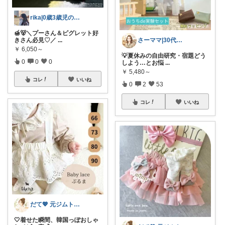
rika|0歳3歳児のママ
🍯🐻＼プーさん＆ピグレット好
きさん必見♡／
...
さーママ|30代小2女児ママ🎀
￥
6,050～
💡夏休みの自由研究・宿題どう
0
0
0
しよう…とお悩
...
￥
5,480～
コレ
いいね
0
2
53
コレ
いいね
だて💖 元ジムトレーナーママ子育て美容
🤍着せた瞬間、韓国っぽおしゃ