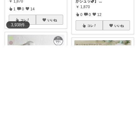
かシュッ🌿】
...
￥
1,870
￥
1,870
1
0
14
0
0
12
コレ
いいね
3,938
件
コレ
いいね
ume😳敏感肌👶🧴👗
moam
#お買い物メモ
🌿 アロマ アロマ
スプ
...
春から夏にかけて、子どもと外
で遊ぶときの虫
...
￥
2,090
￥
521～
0
0
2
0
0
10
コレ
いいね