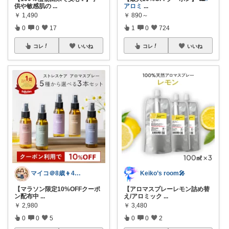
供や敏感肌の
...
アロミ
...
￥
1,490
￥
890～
0
0
17
1
0
724
コレ
いいね
コレ
いいね
マイコ＠8歳👦4歳👧ママのお助け名品
Keiko’s room🎤
​【マラソン限定10%OFFクーポ
【アロマスプレーレモン詰め替
ン配布中
...
え/アロミック
...
￥
2,980
￥
3,480
0
0
5
0
0
2