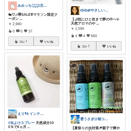
みみっちꪔ̤̫ꪔ̤̥ꪔ͈̱3児ママ♡
ゆゆ🌿やさしい暮らしROOM
🐇🤍𓈒𓏸🉐SALE❣️マラソン限定ク
ーポン
...
【🌙枕にひと吹きで夢の中へ✨
天然アロマのや
...
￥
2,980
￥
1,590
0
0
37
4
4
660
コレ
いいね
コレ
いいね
えり𖤥𖤘 インテリア / キッズ
雲うさぎ@朝コレ❤良質便利時短グッズ🐰
#虫よけスプレー
天然成分10
0％で6ヵ月
...
【夏祭りの虫対策🎆親子で爽や