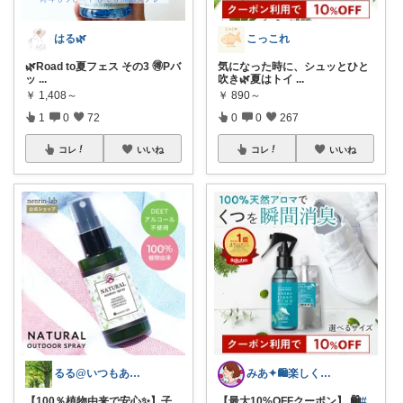
はる🌿
こっこれ
🌿Road to夏フェス その3 🉐Pバ
気になった時に、シュッとひと
ッ
...
吹き🌿夏はトイ
...
￥
1,408～
￥
890～
1
0
72
0
0
267
コレ
いいね
コレ
いいね
るる@いつもありがとうございます
みあ✦🛍️楽しくお買い物
【100％植物由来で安心✨】子
【最大10%OFFクーポン】 🛍️
#