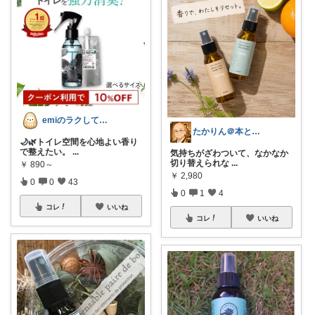
emiのラクしてキレイなアラカン生活
たかりん＠本と灯りと仏様のある暮らし
🌙🌿トイレ空間を心地よい香り
で整えたい。
...
気持ちがざわついて、なかなか
切り替えられな
...
￥
890～
￥
2,980
0
0
43
0
1
4
コレ
いいね
コレ
いいね