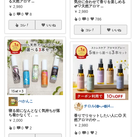
る天然アロマ
...
気分に合わせて香りを楽しめる
🌿🤍天然アロマ
...
￥
2,980
￥
2,980
0
0
8
0
0
786
コレ
いいね
コレ
いいね
べかんこ
チロル(◍•ᴗ•◍)40代ワーママ🎵
寝る前になんとなく気持ちが落
ち着かなくて、
...
香りでリセットしたい人に◎ 天
然アロマのや
...
￥
2,000
￥
2,980
0
0
2
0
0
2