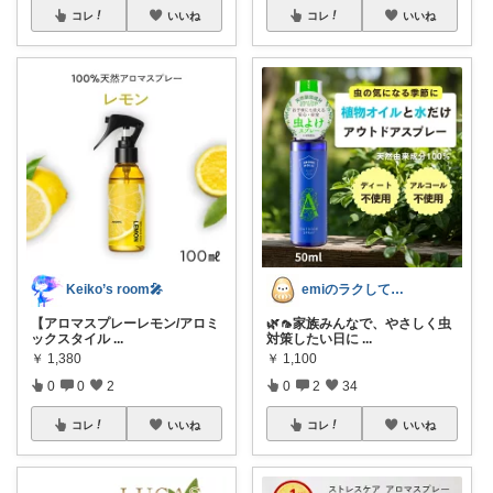
コレ
いいね
コレ
いいね
Keiko’s room🎤
emiのラクしてキレイなアラカン生活
【アロマスプレーレモン/アロミ
🌿🦟家族みんなで、やさしく虫
ックスタイル
...
対策したい日に
...
￥
1,380
￥
1,100
0
0
2
0
2
34
コレ
いいね
コレ
いいね