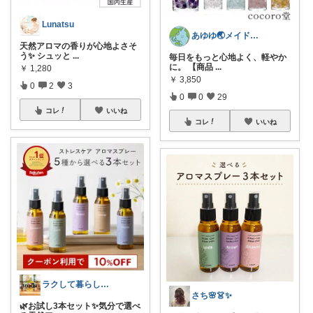
Lunatsu
あゆゆ🌏メイドインジャパン応援中
天然アロマの香りが心地よさそ
う✨ シュッと
...
毎日をもっと心地よく、軽やか
に。 【商品
...
￥
1,280
￥
3,850
0
2
3
0
0
29
コレ
いいね
コレ
いいね
ラクして暮らしたい部
さち🌸👗✨
🌿お試し3本セット✨気分で選べ