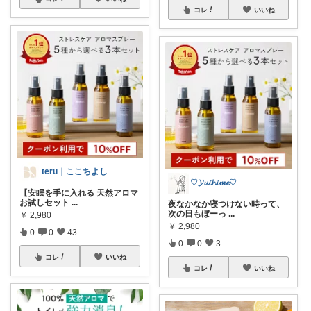
コレ
いいね
teru｜ここちよし
♡𝓨𝓾𝓲𝓱𝓲𝓶𝓮♡
【安眠を手に入れる 天然アロマ
お試しセット
...
夜なかなか寝つけない時って、
次の日もぼーっ
...
￥
2,980
￥
2,980
0
0
43
0
0
3
コレ
いいね
コレ
いいね