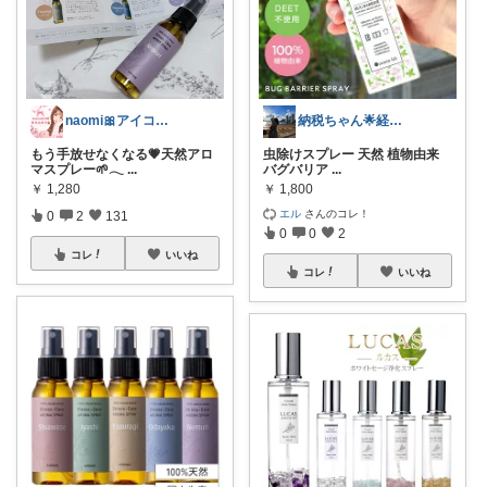
naomi🎀アイコン変えました🫧
納税ちゃん🌟経由購入★
もう手放せなくなる💗天然アロ
虫除けスプレー 天然 植物由来
マスプレー🌱𓂃
...
バグバリア
...
￥
1,280
￥
1,800
エル
さんのコレ！
0
2
131
0
0
2
コレ
いいね
コレ
いいね