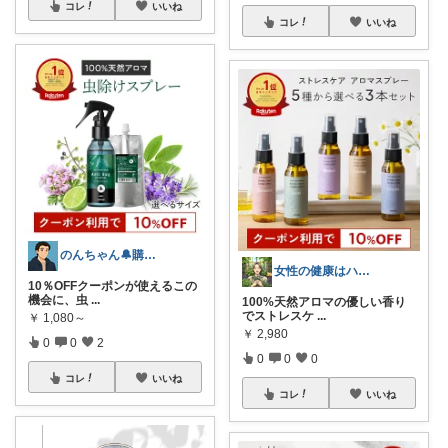
コレ
いいね
コレ
いいね
のんちゃん🔔購入感謝です✨
女性の健康はハーブから
10％OFFクーポンが使えるこの
機会に、虫
...
100%天然アロマの優しい香り
でストレスケ
...
￥
1,080～
￥
2,980
0
0
2
0
0
0
コレ
いいね
コレ
いいね