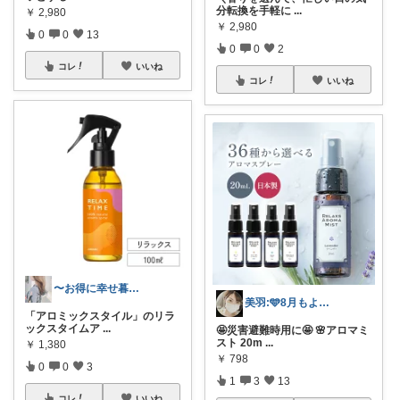
分転換を手軽に
...
￥
2,980
￥
2,980
0
0
13
0
0
2
コレ
いいね
コレ
いいね
〜お得に幸せ暮らし〜
美羽:🩵8月もよろしくです🩵
「アロミックスタイル」のリラ
ックスタイムア
...
🤩災害避難時用に🤩 🌸アロマミ
スト 20m
...
￥
1,380
￥
798
0
0
3
1
3
13
コレ
いいね