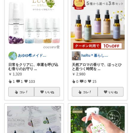
あゆゆ🌏メイドインジャパン応援中
haRu＊暮らし・こども・美容
日常をクリアに、幸運を呼び込
天然アロマの香りで、ほっとひ
む香りのお守り
...
と息つく時間を
...
￥
1,320
￥
2,980
1
1
103
0
0
15
コレ
いいね
コレ
いいね