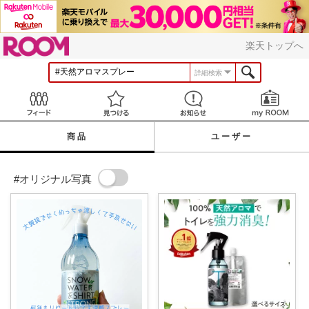
ROOM
楽天トップへ
詳細検索
Feed
見つける
お知らせ
商品
ユーザー
#オリジナル写真