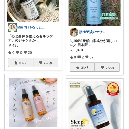
Miu 🫧 ゆるっと自分磨き。
ぽゆ💗淡いナチュラルな空間づくり
「心と身体を整えるセルフケ
ア」のジャンルか
...
＼100%天然由来成分が嬉しい
☺／ 日本限
...
￥
495
￥
1,870
0
0
20
0
2
57
コレ
いいね
コレ
いいね