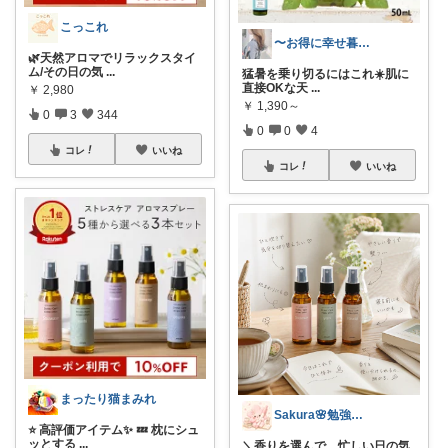
こっこれ
〜お得に幸せ暮らし〜
🌿天然アロマでリラックスタイ
ム/その日の気
...
猛暑を乗り切るにはこれ☀️肌に
直接OKな天
...
￥
2,980
￥
1,390～
0
3
344
0
0
4
コレ
いいね
コレ
いいね
まったり猫まみれ
Sakura🌸勉強と暮らし愛用品
⭐ 高評価アイテム✨ 💤 枕にシュ
ッとする
...
＼香りを選んで、忙しい日の気