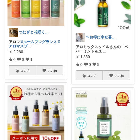
つむぎと花咲くROOM
〜お得に幸せ暮らし〜
アロマ
#ルームフレグランス
#
アロマスプ
...
アロミックスタイルさんの「ペ
パーミント＆ユ
...
￥
2,280
￥
1,380
0
0
1
0
0
5
コレ
いいね
コレ
いいね