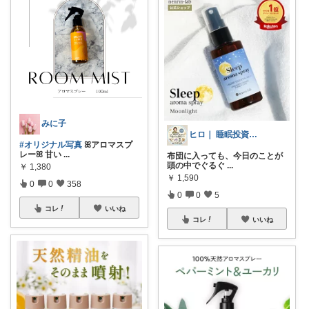
みに子
ヒロ｜ 睡眠投資で整う暮らし
#オリジナル写真
ꕤアロマスプ
レーꕤ 甘い
...
布団に入っても、今日のことが
頭の中でぐるぐ
...
￥
1,380
￥
1,590
0
0
358
0
0
5
コレ
いいね
コレ
いいね